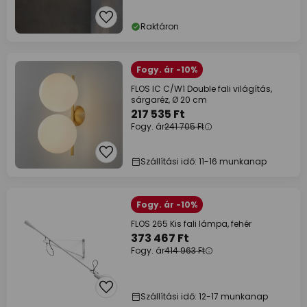
Raktáron
Fogy. ár -10%
FLOS IC C/W1 Double fali világítás,
sárgaréz, Ø 20 cm
217 535 Ft
Fogy. ár
241 705 Ft
Szállítási idő: 11-16 munkanap
Fogy. ár -10%
FLOS 265 Kis fali lámpa, fehér
373 467 Ft
Fogy. ár
414 963 Ft
Szállítási idő: 12-17 munkanap