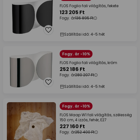
FLOS Foglio fali világítás, fekete
123 205 Ft
Fogy. ár
136 895 Ft
Szállítási idő: 4-5 hét
Fogy. ár -10%
FLOS Foglio fali világítás, króm
252 186 Ft
Fogy. ár
280 207 Ft
Szállítási idő: 4-5 hét
Fogy. ár -10%
FLOS Maap W1 fali világítás, szélesség
150 cm, 4 izzós, fehér, E27
227 160 Ft
Fogy. ár
252 400 Ft