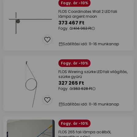
Fogy. ár -10%
FLOS Coordinates Wall 2 LED fali
lámpa argent moon
373 467 Ft
Fogy. ár
414 963 Ft
Szállítási idő: 11-16 munkanap
Fogy. ár -10%
FLOS Wirering szürke LED fali világítás,
szürke gyűrű
327 265 Ft
Fogy. ár
363 628 Ft
Szállítási idő: 11-16 munkanap
Fogy. ár -10%
FLOS 265 fali lámpa acélból,
kromatikus színű