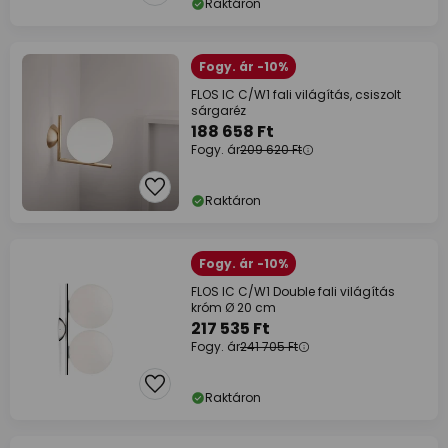
Raktáron
Fogy. ár -10%
FLOS IC C/W1 fali világítás, csiszolt
sárgaréz
188 658 Ft
Fogy. ár
209 620 Ft
Raktáron
Fogy. ár -10%
FLOS IC C/W1 Double fali világítás
króm Ø 20 cm
217 535 Ft
Fogy. ár
241 705 Ft
Raktáron