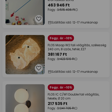
463 946 Ft
Fogy. ár
515 496 Ft
Szállítási idő: 12-17 munkanap
Fogy. ár -10%
FLOS Maap W2 fali világítás, szélesség
240 cm, 8 izzós, fehér, E27
381 167 Ft
Fogy. ár
423 519 Ft
Szállítási idő: 12-17 munkanap
Fogy. ár -10%
FLOS IC C/W1 Double fali világítás,
fekete, Ø 20 cm
217 535 Ft
Fogy. ár
241 705 Ft