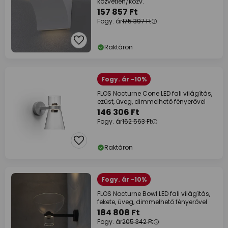
közvetlen/közv.
157 857 Ft
Fogy. ár
175 397 Ft
Raktáron
Fogy. ár -10%
FLOS Nocturne Cone LED fali világítás,
ezüst, üveg, dimmelhető fényerővel
146 306 Ft
Fogy. ár
162 563 Ft
Raktáron
Fogy. ár -10%
FLOS Nocturne Bowl LED fali világítás,
fekete, üveg, dimmelhető fényerővel
184 808 Ft
Fogy. ár
205 342 Ft