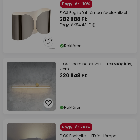
Fogy. ár -10%
FLOS Foglio fali lámpa, fekete-nikkel
282 988 Ft
Fogy. ár
314 431 Ft
Raktáron
FLOS Coordinates W1 LED fali világítás,
krém
320 848 Ft
Raktáron
Fogy. ár -10%
FLOS Pochette - LED fali lámpa,