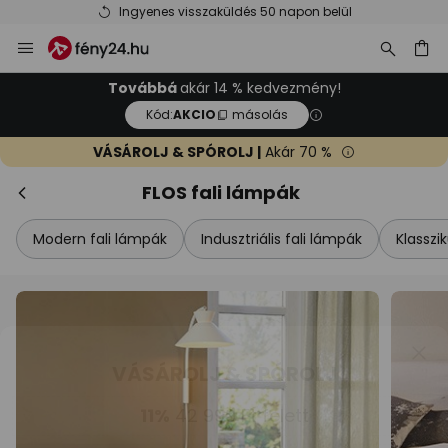
Ingyenes visszaküldés 50 napon belül
Ugrás
Bez
VÁSÁROLJ & SPÓROLJ
a
tartalomhoz
sés
11%
42 990 Ft felett
Továbbá
akár 14 % kedvezmény!
Kód:
AKCIO
másolás
14%
66 990 Ft felett
VÁSÁROLJ & SPÓROLJ |
Akár 70 %
szinte mindenre*
FLOS fali lámpák
Kód:
AKCIO
másolás
Modern fali lámpák
Indusztriális fali lámpák
Klasszi
Spórolj most
*Mentes gyartok