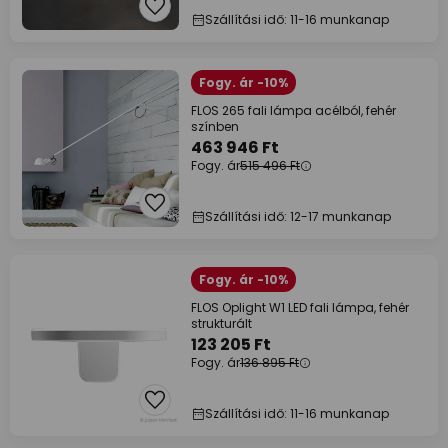
Szállítási idő: 11-16 munkanap
Fogy. ár -10%
FLOS 265 fali lámpa acélból, fehér
színben
463 946 Ft
Fogy. ár
515 496 Ft
Szállítási idő: 12-17 munkanap
Fogy. ár -10%
FLOS Oplight W1 LED fali lámpa, fehér
strukturált
123 205 Ft
Fogy. ár
136 895 Ft
Szállítási idő: 11-16 munkanap