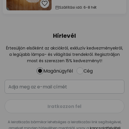
Szállítási idő: 6-8 hét
Hírlevél
Értesüljön elsőként az akciókról, exkluzív kedvezményekről,
a legújabb lámpa- és világítási trendekről. Regisztráljon
most és szerezzen 15% kedvezményt!
Magánügyfél
Cég
Iratkozzon fel
A leiratkozás bármikor lehetséges a leiratkozási link segítségével,
amelyet minden hírlevélben megtalál, vagy a
kapcsolatfelvételi