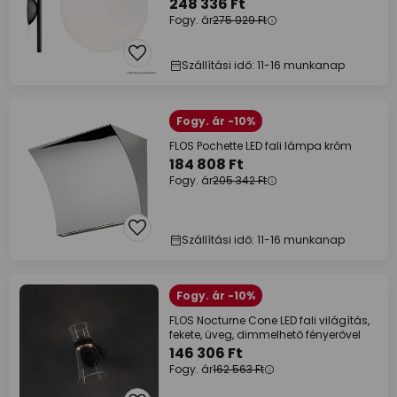
248 336 Ft
Fogy. ár
275 929 Ft
Szállítási idő: 11-16 munkanap
Fogy. ár -10%
FLOS Pochette LED fali lámpa króm
184 808 Ft
Fogy. ár
205 342 Ft
Szállítási idő: 11-16 munkanap
Fogy. ár -10%
FLOS Nocturne Cone LED fali világítás,
fekete, üveg, dimmelhető fényerővel
146 306 Ft
Fogy. ár
162 563 Ft