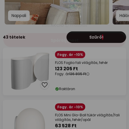
Nappali
Háló
43 tételek
Szűrő
1
Fogy. ár -10%
FLOS Foglio fali világítás, fehér
123 205 Ft
Fogy. ár
136 895 Ft
Raktáron
Fogy. ár -10%
FLOS Mini Glo-Ball tükör világítás/fali
világítás, fehér/opál
63 528 Ft