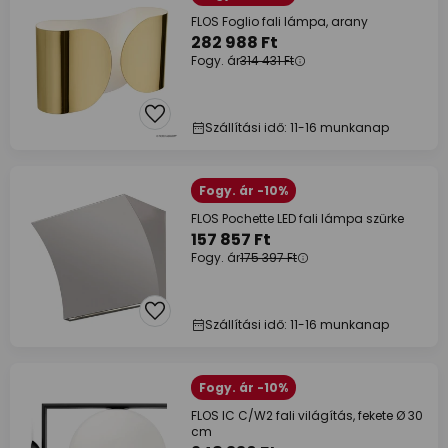
FLOS Foglio fali lámpa, arany
282 988 Ft
Fogy. ár
314 431 Ft
Szállítási idő: 11-16 munkanap
Fogy. ár -10%
FLOS Pochette LED fali lámpa szürke
157 857 Ft
Fogy. ár
175 397 Ft
Szállítási idő: 11-16 munkanap
Fogy. ár -10%
FLOS IC C/W2 fali világítás, fekete Ø 30
cm