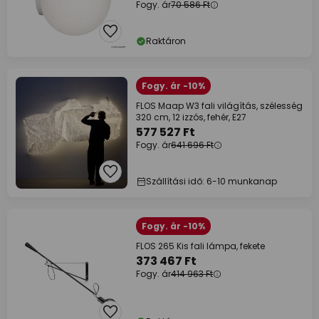
Fogy. ár
70 586 Ft
Raktáron
Fogy. ár -10%
FLOS Maap W3 fali világítás, szélesség
320 cm, 12 izzós, fehér, E27
577 527 Ft
Fogy. ár
641 696 Ft
Szállítási idő: 6-10 munkanap
Fogy. ár -10%
FLOS 265 Kis fali lámpa, fekete
373 467 Ft
Fogy. ár
414 963 Ft