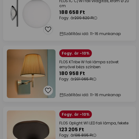
FLOS IC C/W1 fali világítás, króm Ø 20
cm
188 658 Ft
Fogy. ár
209 620 Ft
Szállítási idő: 11-16 munkanap
Fogy. ár -10%
FLOS KTribe W fali lámpa szövet
ernyővel bézs színben
180 958 Ft
Fogy. ár
201 065 Ft
Szállítási idő: 11-16 munkanap
Fogy. ár -10%
FLOS Oplight W1 LED fali lámpa, fekete
123 205 Ft
Fogy. ár
136 895 Ft