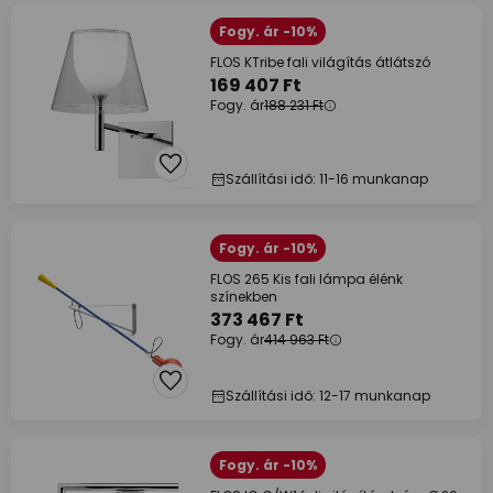
Fogy. ár -10%
FLOS KTribe fali világítás átlátszó
169 407 Ft
Fogy. ár
188 231 Ft
Szállítási idő: 11-16 munkanap
Fogy. ár -10%
FLOS 265 Kis fali lámpa élénk
színekben
373 467 Ft
Fogy. ár
414 963 Ft
Szállítási idő: 12-17 munkanap
Fogy. ár -10%