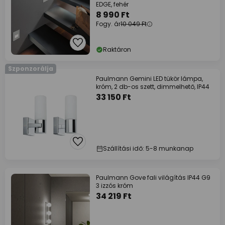
EDGE, fehér
8 990 Ft
Fogy. ár
10 049 Ft
Raktáron
Szponzorálja
Paulmann Gemini LED tükör lámpa,
króm, 2 db-os szett, dimmelhető, IP44
33 150 Ft
Szállítási idő: 5-8 munkanap
Paulmann Gove fali világítás IP44 G9
3 izzós króm
34 219 Ft