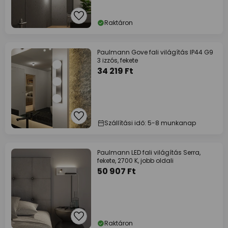
Raktáron
Paulmann Gove fali világítás IP44 G9
3 izzós, fekete
34 219 Ft
Szállítási idő: 5-8 munkanap
Paulmann LED fali világítás Serra,
fekete, 2700 K, jobb oldali
50 907 Ft
Raktáron