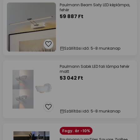
Paulmann Beam Sixty LED képlámpa,
fehér
59 887 Ft
Szállítási idő: 5-8 munkanap
Paulmann Sabik LED fali lámpa fehér
matt
53 042 Ft
Szállítási idő: 5-8 munkanap
Fogy. ár -10%
Paulmann LumiTiles Square, ZigBee,