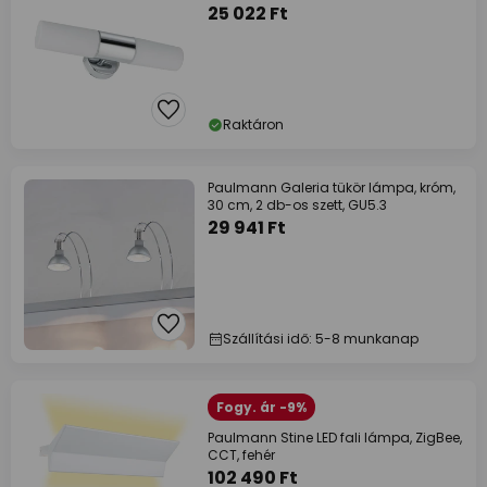
25 022 Ft
Raktáron
Paulmann Galeria tükör lámpa, króm,
30 cm, 2 db-os szett, GU5.3
29 941 Ft
Szállítási idő: 5-8 munkanap
Fogy. ár -9%
Paulmann Stine LED fali lámpa, ZigBee,
CCT, fehér
102 490 Ft