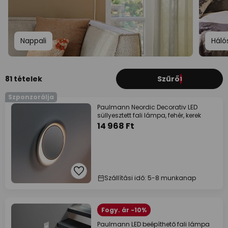
Nappali
Háló
81 tételek
Szűrő
1
Szponzorálja
Paulmann Neordic Decorativ LED
süllyesztett fali lámpa, fehér, kerek
14 968 Ft
Szállítási idő: 5-8 munkanap
Fogy. ár -10%
Paulmann LED beépíthető fali lámpa