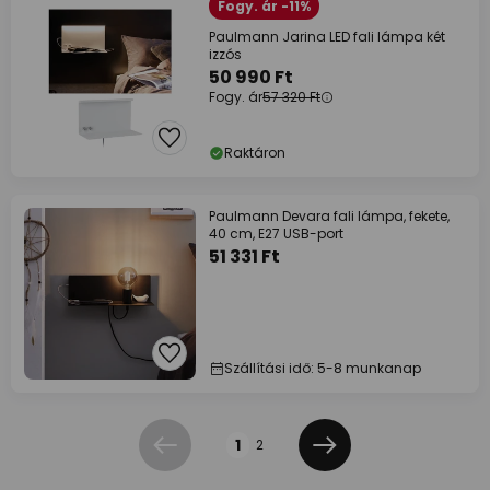
Fogy. ár -11%
Paulmann Jarina LED fali lámpa két
izzós
50 990 Ft
Fogy. ár
57 320 Ft
Raktáron
Paulmann Devara fali lámpa, fekete,
40 cm, E27 USB-port
51 331 Ft
Szállítási idő: 5-8 munkanap
Oldal
1
2
Előző
Következő