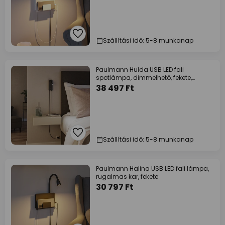
Szállítási idő: 5-8 munkanap
Paulmann Hulda USB LED fali
spotlámpa, dimmelhető, fekete,
kapcsolóval
38 497 Ft
Szállítási idő: 5-8 munkanap
Paulmann Halina USB LED fali lámpa,
rugalmas kar, fekete
30 797 Ft