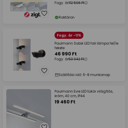
Fogy. ár
112 506 Ft
Raktáron
Fogy. ár -11%
Paulmann Sabik LED fali lámpa fel/le
fekete
46 990 Ft
Fogy. ár
53 042 Ft
Szállítási idő: 5-8 munkanap
Paulmann Evie LED tükör világítás,
króm, 40 cm, IP44
19 460 Ft