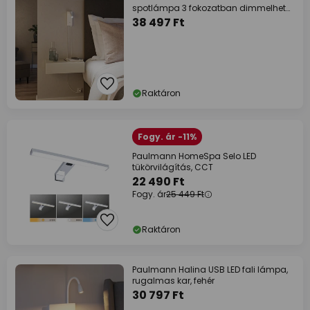
spotlámpa 3 fokozatban dimmelhető
fehér
38 497 Ft
Raktáron
Fogy. ár -11%
Paulmann HomeSpa Selo LED
tükörvilágítás, CCT
22 490 Ft
Fogy. ár
25 449 Ft
Raktáron
Paulmann Halina USB LED fali lámpa,
rugalmas kar, fehér
30 797 Ft