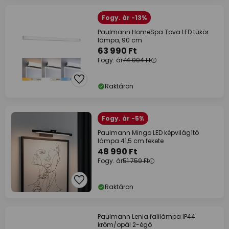
Fogy. ár -13%
Paulmann HomeSpa Tova LED tükör
lámpa, 90 cm
63 990 Ft
Fogy. ár
74 004 Ft
Raktáron
Fogy. ár -5%
Paulmann Mingo LED képvilágító
lámpa 41,5 cm fekete
48 990 Ft
Fogy. ár
51 759 Ft
Raktáron
Paulmann Lenia falilámpa IP44
króm/opál 2-égő