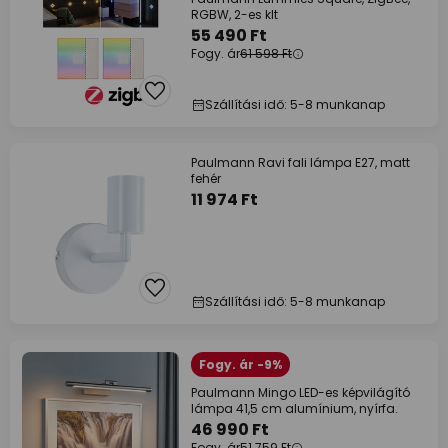
RGBW, 2-es klt
55 490 Ft
Fogy. ár
61 598 Ft
Szállítási idő: 5-8 munkanap
Paulmann Ravi fali lámpa E27, matt
fehér
11 974 Ft
Szállítási idő: 5-8 munkanap
Fogy. ár -9%
Paulmann Mingo LED-es képvilágító
lámpa 41,5 cm alumínium, nyírfa.
46 990 Ft
Fogy. ár
51 759 Ft