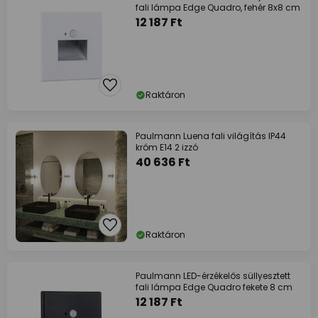
fali lámpa Edge Quadro, fehér 8x8 cm
12 187 Ft
Raktáron
Paulmann Luena fali világítás IP44
króm E14 2 izzó
40 636 Ft
Raktáron
Paulmann LED-érzékelős süllyesztett
fali lámpa Edge Quadro fekete 8 cm
12 187 Ft