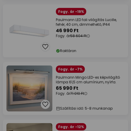
Fogy. ár -19%
Paulmann LED fali világítás Lucille,
fehér, 40 cm, dimmelhető, IP44
46 990 Ft
Fogy. ár
58 604 Ft
Raktáron
Fogy. ár -7%
Paulmann Mingo LED-es képvilágító
lámpa 61,5 cm alumínium, nyírfa.
65 990 Ft
Fogy. ár
71 010 Ft
Szállítási idő: 5-8 munkanap
Fogy. ár -12%