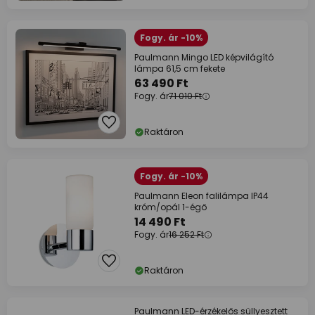
Fogy. ár -10%
Paulmann Mingo LED képvilágító
lámpa 61,5 cm fekete
63 490 Ft
Fogy. ár
71 010 Ft
Raktáron
Fogy. ár -10%
Paulmann Eleon falilámpa IP44
króm/opál 1-égő
14 490 Ft
Fogy. ár
16 252 Ft
Raktáron
Paulmann LED-érzékelős süllyesztett