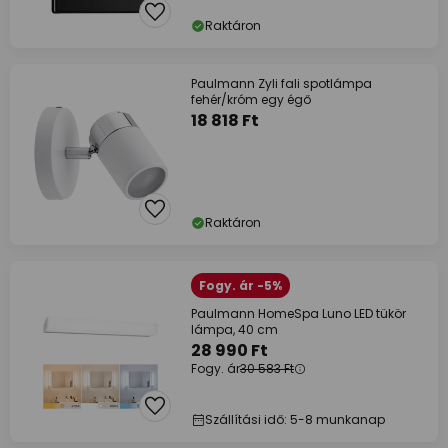
Raktáron
Paulmann Zyli fali spotlámpa
fehér/króm egy égő
18 818 Ft
Raktáron
Fogy. ár -5%
Paulmann HomeSpa Luno LED tükör
lámpa, 40 cm
28 990 Ft
Fogy. ár
30 583 Ft
Szállítási idő: 5-8 munkanap