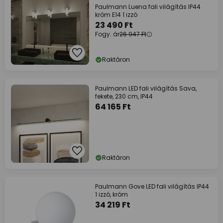
Paulmann Luena fali világítás IP44
króm E14 1 izzó
23 490 Ft
Fogy. ár
26 947 Ft
Raktáron
Paulmann LED fali világítás Sava,
fekete, 230 cm, IP44
64 165 Ft
Raktáron
Paulmann Gove LED fali világítás IP44
1 izzó, króm
34 219 Ft