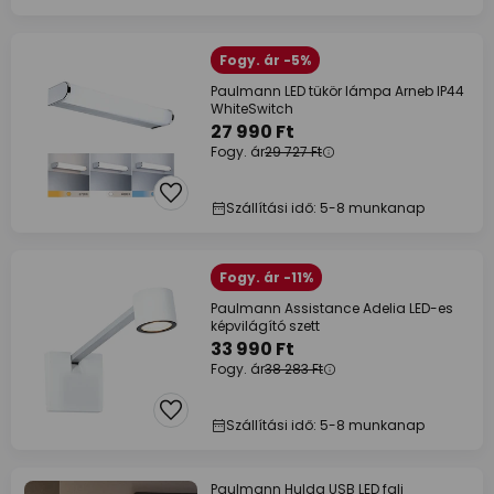
Fogy. ár -5%
Paulmann LED tükör lámpa Arneb IP44
WhiteSwitch
27 990 Ft
Fogy. ár
29 727 Ft
Szállítási idő: 5-8 munkanap
Fogy. ár -11%
Paulmann Assistance Adelia LED-es
képvilágító szett
33 990 Ft
Fogy. ár
38 283 Ft
Szállítási idő: 5-8 munkanap
Paulmann Hulda USB LED fali