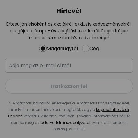
Hírlevél
Értesüljön elsőként az akciókról, exkluzív kedvezményekről,
a legújabb lámpa- és világítási trendekről. Regisztráljon
most és szerezzen 15% kedvezményt!
Magánügyfél
Cég
Iratkozzon fel
A leiratkozás bármikor lehetséges a leiratkozási link segítségével,
amelyet minden hírlevélben megtalál, vagy a
kapcsolatfelvételi
űrlapon
keresztül küldött e-mailben. További információért kérjük,
tekintse meg az
adatvédelmi szabályzatot
. Minimális rendelési
összeg 39 990 ft.