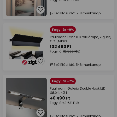
Szállítási idő: 5-8 munkanap
Fogy. ár -9%
Paulmann Stine LED fali lámpa, ZigBee,
CCT, fekete
102 490 Ft
Fogy. ár
112 506 Ft
Szállítási idő: 5-8 munkanap
Fogy. ár -7%
Paulmann Galeria Double Hook LED
tükör l. két i.
40 490 Ft
Fogy. ár
43 631 Ft
Szállítási idő: 5-8 munkanap