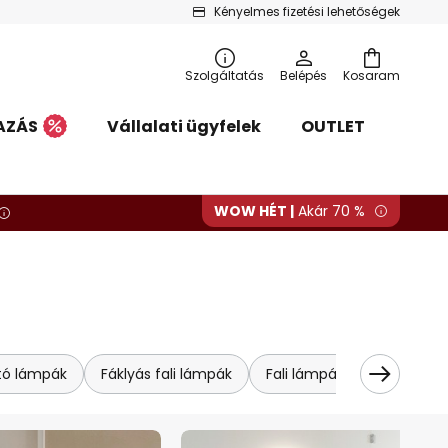
Kényelmes fizetési lehetőségek
Szolgáltatás
Belépés
Kosaram
AZÁS
Vállalati ügyfelek
OUTLET
WOW HÉT |
Akár 70 %
tó lámpák
Fáklyás fali lámpák
Fali lámpák
Fa fali lá