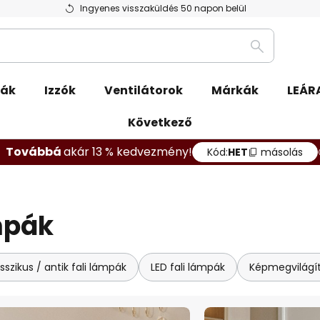
Ingyenes visszaküldés 50 napon belül
Keresés
pák
Izzók
Ventilátorok
Márkák
LEÁR
Következő
Továbbá
akár 13 % kedvezmény!
Kód:
HET
másolás
ámpák
sszikus / antik fali lámpák
LED fali lámpák
Képmegvilágí