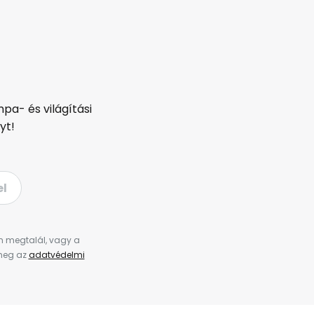
pa- és világítási
yt!
el
en megtalál, vagy a
 meg az
adatvédelmi