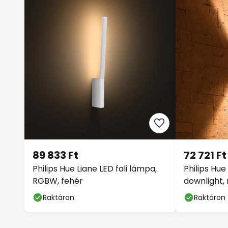
89 833 Ft
72 721 Ft
Philips Hue Liane LED fali lámpa,
Philips H
RGBW, fehér
downlight,
Raktáron
Raktáron