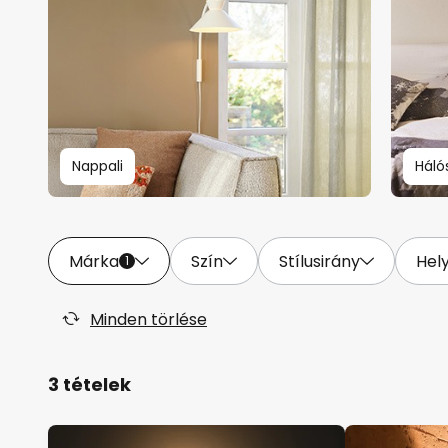
Nappali
Háló
Márka
Szín
Stílusirány
Hel
1
Minden törlése
3 tételek