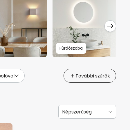
Fürdőszoba
olóval
További szűrők