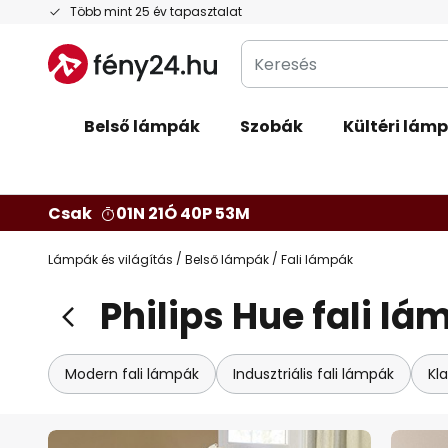
Ugrás
Több mint 25 év tapasztalat
a
Keresés
tartalomhoz
Belső lámpák
Szobák
Kültéri lám
Csak
01N 21Ó 40P 52M
Lámpák és világítás
Belső lámpák
Fali lámpák
Philips Hue fali l
Modern fali lámpák
Indusztriális fali lámpák
Kla