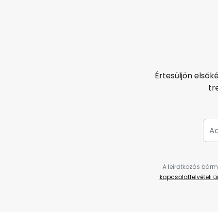
Értesüljön elsők
tr
A leiratkozás bárm
kapcsolatfelvételi 