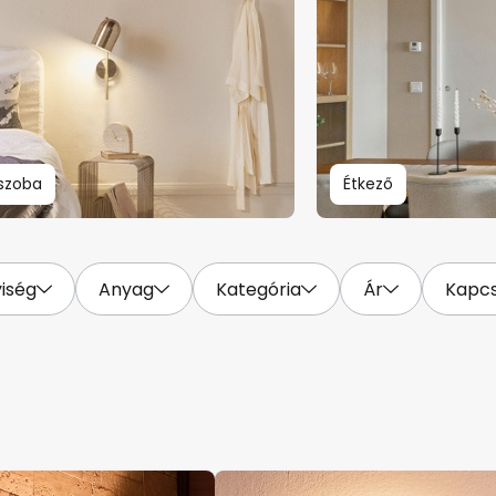
szoba
Étkező
yiség
Anyag
Kategória
Ár
Kapcs