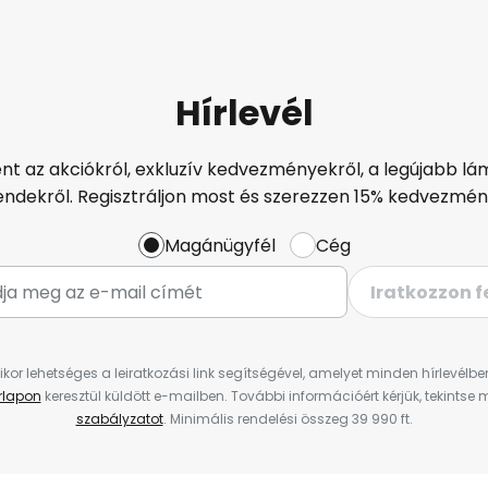
Hírlevél
ént az akciókról, exkluzív kedvezményekről, a legújabb lám
endekről. Regisztráljon most és szerezzen 15% kedvezmén
Magánügyfél
Cég
Iratkozzon f
ikor lehetséges a leiratkozási link segítségével, amelyet minden hírlevélb
űrlapon
keresztül küldött e-mailben. További információért kérjük, tekintse
szabályzatot
. Minimális rendelési összeg 39 990 ft.