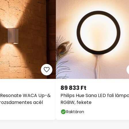
89 833 Ft
ue Resonate WACA Up-&
Philips Hue Sana LED fali lámpa
 rozsdamentes acél
RGBW, fekete
Raktáron