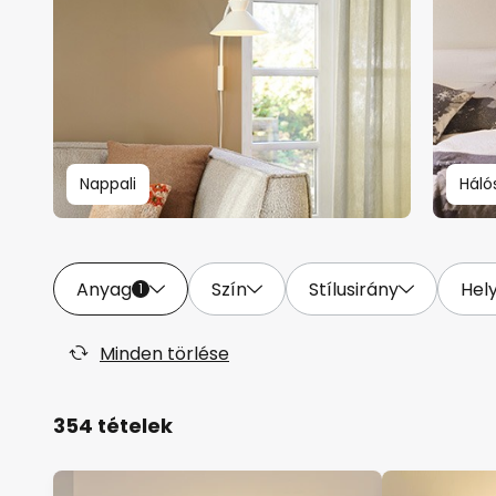
Nappali
Háló
Anyag
Szín
Stílusirány
Hel
1
Minden törlése
354 tételek