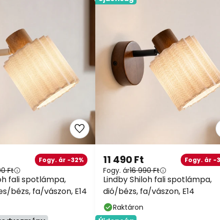
11 490 Ft
Fogy. ár -32%
Fogy. ár -
90 Ft
Fogy. ár
16 990 Ft
oh fali spotlámpa,
Lindby Shiloh fali spotlámpa,
s/bézs, fa/vászon, E14
dió/bézs, fa/vászon, E14
Raktáron