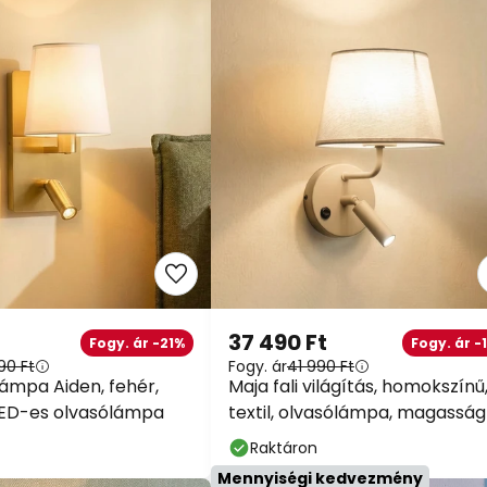
37 490 Ft
Fogy. ár -21%
Fogy. ár -
90 Ft
Fogy. ár
41 990 Ft
 lámpa Aiden, fehér,
Maja fali világítás, homokszínű
LED-es olvasólámpa
textil, olvasólámpa, magasság
cm
Raktáron
Mennyiségi kedvezmény