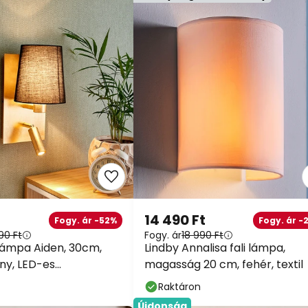
14 490 Ft
Fogy. ár -52%
Fogy. ár -
90 Ft
Fogy. ár
18 990 Ft
 lámpa Aiden, 30cm,
Lindby Annalisa fali lámpa,
any, LED-es
magasság 20 cm, fehér, textil
pa
Raktáron
Újdonság