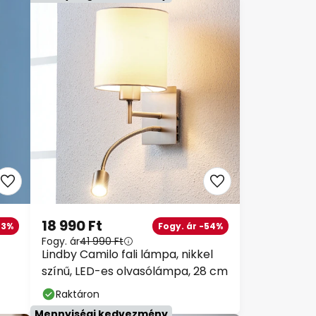
18 990 Ft
23%
Fogy. ár -54%
Fogy. ár
41 990 Ft
Lindby Camilo fali lámpa, nikkel
színű, LED-es olvasólámpa, 28 cm
Raktáron
Mennyiségi kedvezmény