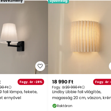
 kedvezmény
Újdonság
t
18 990 Ft
Fogy. ár -28%
Fogy. ár 
90 Ft
Fogy. ár
20 990 Ft
9 fali lámpa, fekete,
Lindby Libbie fali világítás,
et ernyővel
magasság 20 cm, vászon, kré
színű, E27
Raktáron