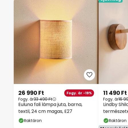
26 990 Ft
11 490 Ft
Fogy. ár -19%
Fogy. ár
33 490 Ft
Fogy. ár
16 9
Euluna fali lámpa juta, barna,
Lindby Shil
textil, 24 cm magas, E27
természete
Raktáron
Raktáron