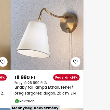
18 990 Ft
10%
Fogy. ár -29%
Fogy. ár
26 990 Ft
,
Lindby fali lámpa Ethan, fehér/
 25
öreg sárgaréz, dugós, 28 cm, E14
Raktáron
Mennyiségi kedvezmény