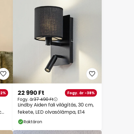
22 990 Ft
12%
Fogy. ár -38%
Fogy. ár
37 490 Ft
Lindby Aiden fali világítás, 30 cm,
 cm
fekete, LED olvasólámpa, E14
Raktáron