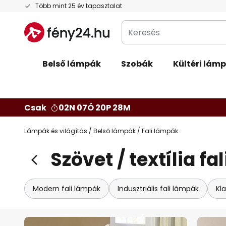
Ugrás
Több mint 25 év tapasztalat
a
Keresés
tartalomhoz
Belső lámpák
Szobák
Kültéri lám
Csak
02N 07Ó 20P 25M
Lámpák és világítás
Belső lámpák
Fali lámpák
Szövet / textília f
Modern fali lámpák
Indusztriális fali lámpák
Kla