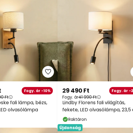
t
29 490 Ft
Fogy. ár -10%
Fogy. ár -
90 Ft
Fogy. ár
41 990 Ft
ske fali lámpa, bézs,
Lindby Florens fali világítás,
, LED olvasólámpa
fekete, LED olvasólámpa, 23,5
Raktáron
Újdonság