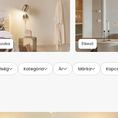
szoba
Étkező
yiség
Kategória
Ár
Márka
Kapcs