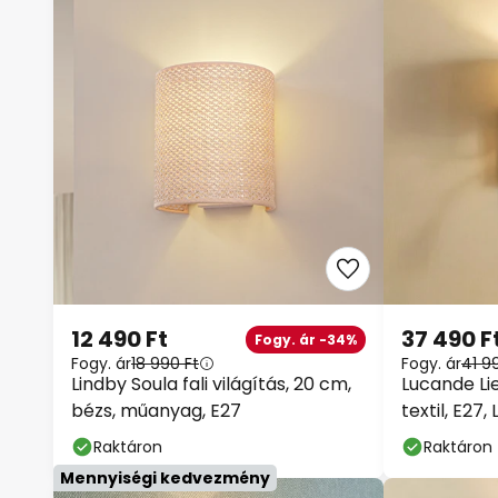
12 490 Ft
37 490 F
Fogy. ár -34%
Fogy. ár
18 990 Ft
Fogy. ár
41 9
Lindby Soula fali világítás, 20 cm,
Lucande Lie
bézs, műanyag, E27
textil, E27
Raktáron
Raktáron
Mennyiségi kedvezmény