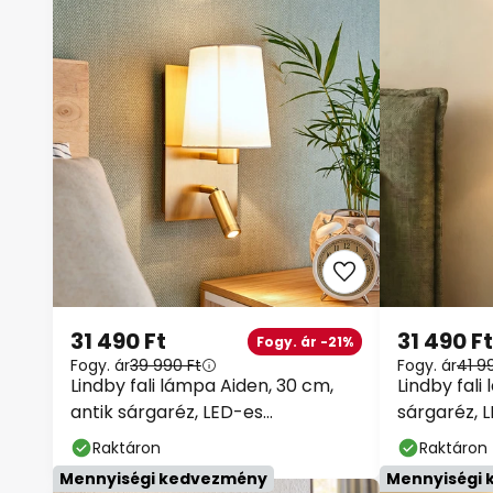
31 490 Ft
31 490 Ft
Fogy. ár -21%
Fogy. ár
39 990 Ft
Fogy. ár
41 9
Lindby fali lámpa Aiden, 30 cm,
Lindby fali
antik sárgaréz, LED-es
sárgaréz, 
olvasólámpa
23,5 cm
Raktáron
Raktáron
Mennyiségi kedvezmény
Mennyiségi