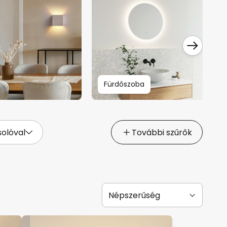
Fürdőszoba
olóval
További szűrők