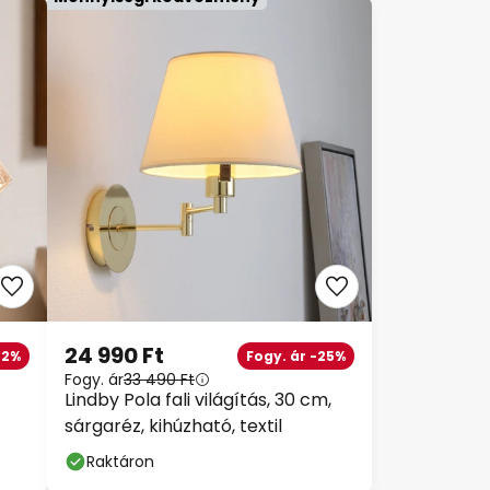
24 990 Ft
32%
Fogy. ár -25%
Fogy. ár
33 490 Ft
Lindby Pola fali világítás, 30 cm,
sárgaréz, kihúzható, textil
Raktáron