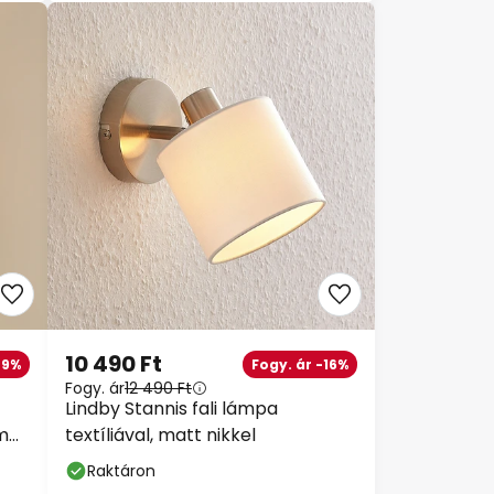
10 490 Ft
-9%
Fogy. ár -16%
Fogy. ár
12 490 Ft
Lindby Stannis fali lámpa
m
textíliával, matt nikkel
Raktáron