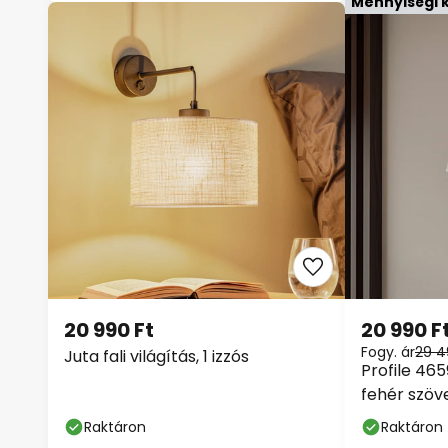
Mennyiségi
20 990 Ft
20 990 F
Fogy. ár
29 4
Juta fali világítás, 1 izzós
Profile 465
fehér szöv
Raktáron
Raktáron