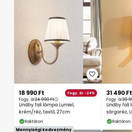
18 990 Ft
31 490 Ft
Fogy. ár -24%
Fogy. ár
24 990 Ft
Fogy. ár
39 9
Lindby fali lámpa Lumiel,
Lindby fali
krém/réz, textil, 27cm
sárgaréz, 
Raktáron
Raktáron
Mennyiségi kedvezmény