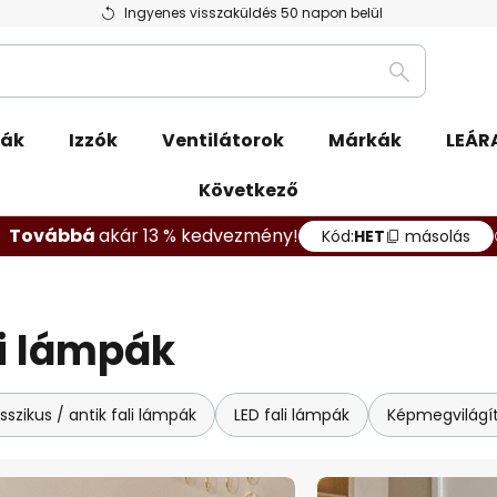
Ingyenes visszaküldés 50 napon belül
Keresés
pák
Izzók
Ventilátorok
Márkák
LEÁR
Következő
Továbbá
akár 13 % kedvezmény!
Kód:
HET
másolás
ali lámpák
sszikus / antik fali lámpák
LED fali lámpák
Képmegvilágí