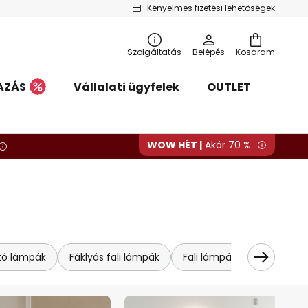
Kényelmes fizetési lehetőségek
Szolgáltatás
Belépés
Kosaram
AZÁS
Vállalati ügyfelek
OUTLET
WOW HÉT |
Akár 70 %
tó lámpák
Fáklyás fali lámpák
Fali lámpák
Fa fali lá