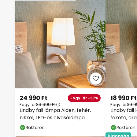
24 990 Ft
18 990 Ft
Fogy. ár -37%
Fogy. ár
39 990 Ft
Fogy. ár
39 9
Lindby fali lámpa Aiden, fehér,
Lindby fali
nikkel, LED-es olvasólámpa
fekete, ar
olvasólám
Raktáron
Raktáron
Újdonság