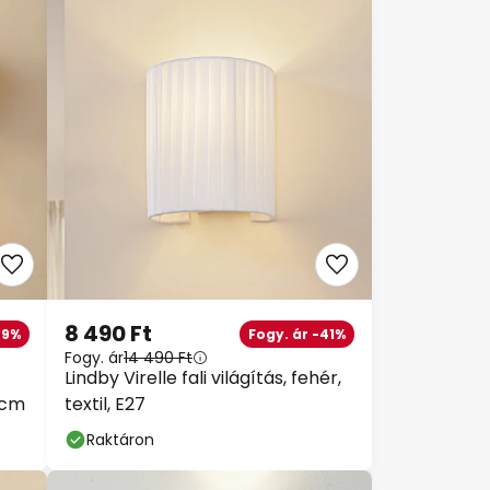
8 490 Ft
29%
Fogy. ár -41%
Fogy. ár
14 490 Ft
Lindby Virelle fali világítás, fehér,
 cm
textil, E27
Raktáron