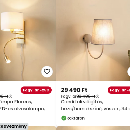
29 490 Ft
Fogy. ár -25%
Fogy. ár -
90 Ft
Fogy. ár
33 490 Ft
 lámpa Florens,
Candi fali világítás,
LED-es olvasólámpa,
bézs/homokszínű, vászon, 34
magas, E27
Raktáron
 kedvezmény