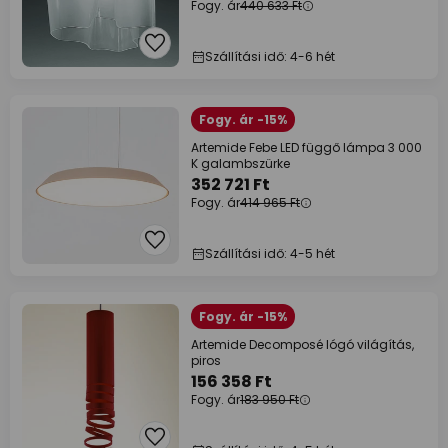
Fogy. ár
440 633 Ft
Szállítási idő: 4-6 hét
Fogy. ár -15%
Artemide Febe LED függő lámpa 3 000
K galambszürke
352 721 Ft
Fogy. ár
414 965 Ft
Szállítási idő: 4-5 hét
Fogy. ár -15%
Artemide Decomposé lógó világítás,
piros
156 358 Ft
Fogy. ár
183 950 Ft