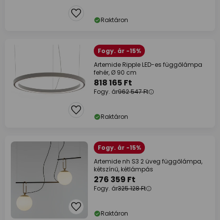
Raktáron
Fogy. ár -15%
Artemide Ripple LED-es függőlámpa
fehér, Ø 90 cm
818 165 Ft
Fogy. ár
962 547 Ft
Raktáron
Fogy. ár -15%
Artemide nh S3 2 üveg függőlámpa,
kétszínű, kétlámpás
276 359 Ft
Fogy. ár
325 128 Ft
Raktáron