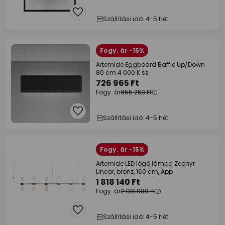
Szállítási idő: 4-5 hét
Fogy. ár -15%
Artemide Eggboard Baffle Up/Down
80 cm 4 000 K sz
726 965 Ft
Fogy. ár
855 253 Ft
Szállítási idő: 4-5 hét
Fogy. ár -15%
Artemide LED lógó lámpa Zephyr
Linear, bronz, 160 cm, App
1 818 140 Ft
Fogy. ár
2 138 989 Ft
Szállítási idő: 4-5 hét