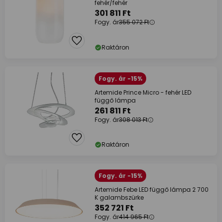
fehér/fehér
301 811 Ft
Fogy. ár
355 072 Ft
Raktáron
Fogy. ár -15%
Artemide Prince Micro - fehér LED
függő lámpa
261 811 Ft
Fogy. ár
308 013 Ft
Raktáron
Fogy. ár -15%
Artemide Febe LED függő lámpa 2 700
K galambszürke
352 721 Ft
Fogy. ár
414 965 Ft