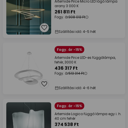
Artemide Pirce Micro LED lógó lámpa
arany 3 000 K
261 811 Ft
Fogy. ár
308 013 Ft
Szállítási idő: 4-5 hét
Fogy. ár -15%
Artemide Pirce LED-es függőlámpa,
fehér, 3000 K
436 317 Ft
Fogy. ár
513 314 Ft
Szállítási idő: 4-6 hét
Fogy. ár -15%
Artemide Logico függő lámpa egy i. h.
40 cm fehér
374 538 Ft