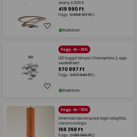
arany 3.000 K
419 990 Ft
Fogy. ár
494 107 Ft
Raktáron
Fogy. ár -15%
LED függő lámpa Chlorophilia 2, app
vezérelhető
570 897 Ft
Fogy. ár
671 643 Ft
Raktáron
Fogy. ár -15%
Artemide Decomposé lógó világítás,
narancssárga
156 358 Ft
Fogy. ár
183 950 Ft