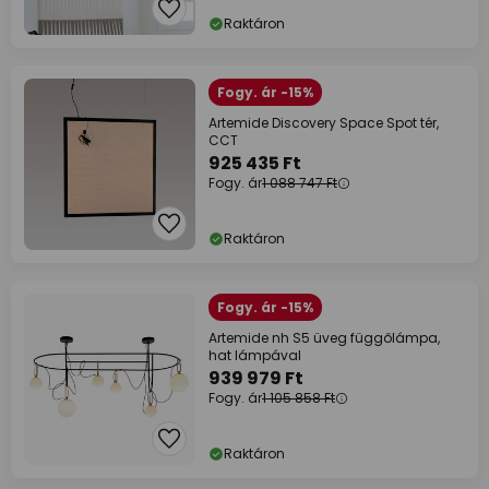
Raktáron
Fogy. ár -15%
Artemide Discovery Space Spot tér,
CCT
925 435 Ft
Fogy. ár
1 088 747 Ft
Raktáron
Fogy. ár -15%
Artemide nh S5 üveg függőlámpa,
hat lámpával
939 979 Ft
Fogy. ár
1 105 858 Ft
Raktáron