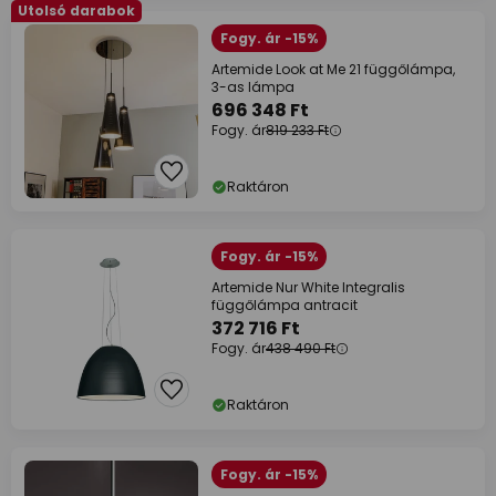
Utolsó darabok
Fogy. ár -15%
Artemide Look at Me 21 függőlámpa,
3-as lámpa
696 348 Ft
Fogy. ár
819 233 Ft
Raktáron
Fogy. ár -15%
Artemide Nur White Integralis
függőlámpa antracit
372 716 Ft
Fogy. ár
438 490 Ft
Raktáron
Fogy. ár -15%