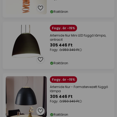
Raktáron
Fogy. ár -15%
Artemide Nur Mini LED függő lámpa,
antracit
305 446 Ft
Fogy. ár
359 349 Ft
Raktáron
Fogy. ár -15%
Artemide Nur - Formatervezett függő
lámpa
305 446 Ft
Fogy. ár
359 349 Ft
Raktáron