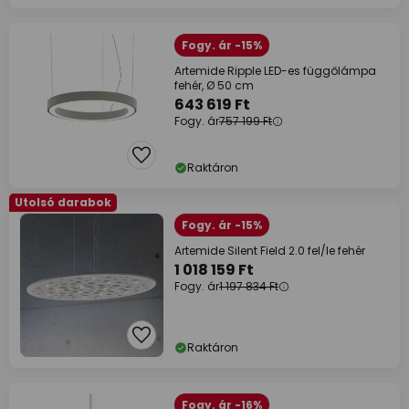
Fogy. ár -15%
Artemide Ripple LED-es függőlámpa
fehér, Ø 50 cm
643 619 Ft
Fogy. ár
757 199 Ft
Raktáron
Utolsó darabok
Fogy. ár -15%
Artemide Silent Field 2.0 fel/le fehér
1 018 159 Ft
Fogy. ár
1 197 834 Ft
Raktáron
Fogy. ár -16%