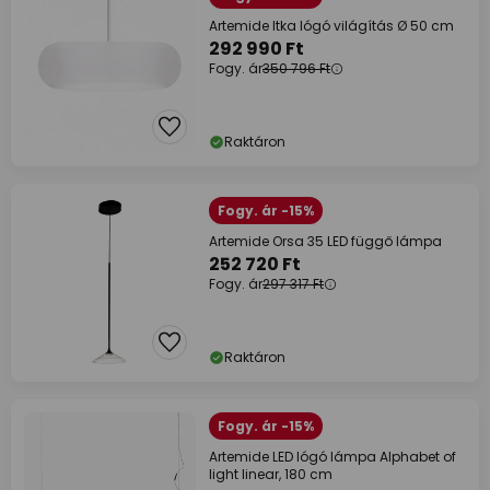
Artemide Itka lógó világítás Ø 50 cm
292 990 Ft
Fogy. ár
350 796 Ft
Raktáron
Fogy. ár -15%
Artemide Orsa 35 LED függő lámpa
252 720 Ft
Fogy. ár
297 317 Ft
Raktáron
Fogy. ár -15%
Artemide LED lógó lámpa Alphabet of
light linear, 180 cm