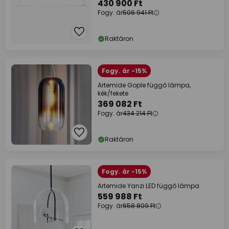
430 900 Ft
Fogy. ár
506 941 Ft
Raktáron
Fogy. ár -15%
Artemide Gople függő lámpa,
kék/fekete
369 082 Ft
Fogy. ár
434 214 Ft
Raktáron
Fogy. ár -15%
Artemide Yanzi LED függő lámpa
559 988 Ft
Fogy. ár
658 809 Ft