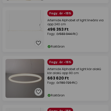
Fogy. ár -15%
Artemide Alphabet of light lineáris via
app 240 cm
496 353 Ft
Fogy. ár
583 944 Ft
Raktáron
Fogy. ár -15%
Artemide Alphabet of light kör alakú
kör alakú app 90 cm
663 620 Ft
Fogy. ár
780 729 Ft
Raktáron
Fogy. ár -15%