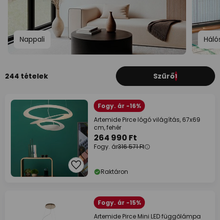
Nappali
Háló
244 tételek
Szűrő
1
Fogy. ár -16%
Artemide Pirce lógó világítás, 67x69
cm, fehér
264 990 Ft
Fogy. ár
316 571 Ft
Raktáron
Fogy. ár -15%
Artemide Pirce Mini LED függőlámpa