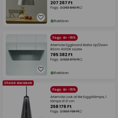
207 267 Ft
Fogy. ár
243 843 Ft
Raktáron
Fogy. ár -15%
Artemide Eggboard Matrix Up/Down
80cm 4000K szürke
785 382 Ft
Fogy. ár
923 979 Ft
Raktáron
Utolsó darabok
Fogy. ár -15%
Artemide Look at Me függőlámpa, 1
lámpa Ø 21 cm
258 176 Ft
Fogy. ár
303 736 Ft