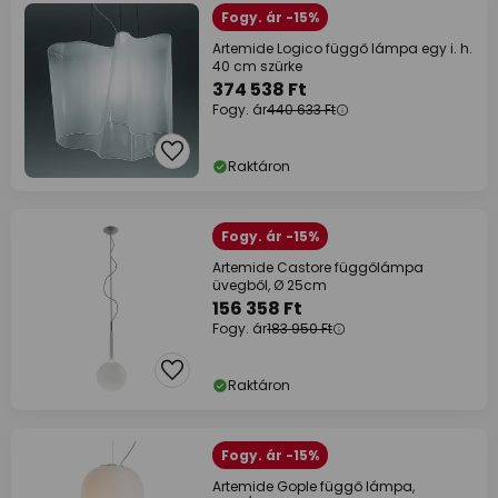
Fogy. ár -15%
Artemide Logico függő lámpa egy i. h.
40 cm szürke
374 538 Ft
Fogy. ár
440 633 Ft
Raktáron
Fogy. ár -15%
Artemide Castore függőlámpa
üvegből, Ø 25cm
156 358 Ft
Fogy. ár
183 950 Ft
Raktáron
Fogy. ár -15%
Artemide Gople függő lámpa,