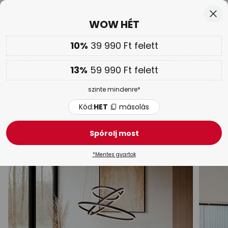
Ingyenes visszaküldés 50 napon belül
Ugrás
Bez
WOW HÉT
a
tartalomhoz
sés
10%
39 990 Ft felett
Továbbá
akár 13 % kedvezmény!
13%
59 990 Ft felett
Kód:
HET
másolás
szinte mindenre*
WOW HÉT |
Akár 70 %
Kód:
HET
másolás
Artemide függőlámpák & csillárok
Spórolj most
Csillárok design
Modern csillárok
Ledes csillárok
*Mentes gyartok