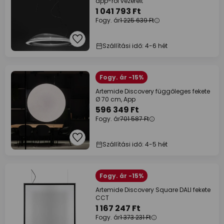
app-ról vezérelt
1 041 793 Ft
Fogy. ár
1 225 639 Ft
Szállítási idő: 4-6 hét
Fogy. ár -15%
Artemide Discovery függőleges fekete
Ø 70 cm, App
596 349 Ft
Fogy. ár
701 587 Ft
Szállítási idő: 4-5 hét
Fogy. ár -15%
Artemide Discovery Square DALI fekete
CCT
1 167 247 Ft
Fogy. ár
1 373 231 Ft