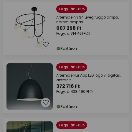
Fogy. ár -15%
Artemide nh S4 üveg függőlámpa,
háromlámpás
607 258 Ft
Fogy. ár
714 421 Ft
Raktáron
Fogy. ár -15%
Artemide Nur App LED lógó világítás,
antracit
372 716 Ft
Fogy. ár
438 490 Ft
Raktáron
Fogy. ár -15%