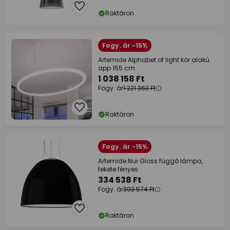
Raktáron
Fogy. ár -15%
Artemide Alphabet of light kör alakú
app 155 cm
1 038 158 Ft
Fogy. ár
1 221 363 Ft
Raktáron
Fogy. ár -15%
Artemide Nur Gloss függő lámpa,
fekete fényes
334 538 Ft
Fogy. ár
393 574 Ft
Raktáron