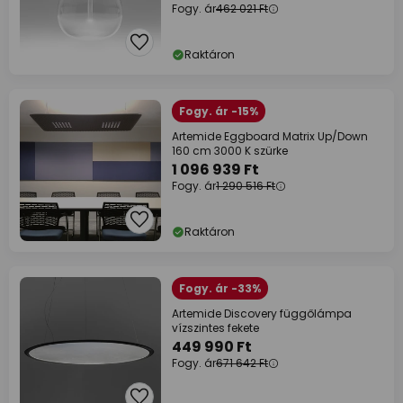
Fogy. ár
462 021 Ft
Raktáron
Fogy. ár -15%
Artemide Eggboard Matrix Up/Down
160 cm 3000 K szürke
1 096 939 Ft
Fogy. ár
1 290 516 Ft
Raktáron
Fogy. ár -33%
Artemide Discovery függőlámpa
vízszintes fekete
449 990 Ft
Fogy. ár
671 642 Ft