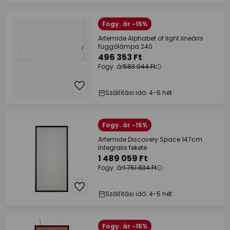
Fogy. ár -15%
Artemide Alphabet of light lineáris
függőlámpa 240
496 353 Ft
Fogy. ár
583 944 Ft
Szállítási idő: 4-6 hét
Fogy. ár -15%
Artemide Discovery Space 147cm
Integralis fekete
1 489 059 Ft
Fogy. ár
1 751 834 Ft
Szállítási idő: 4-5 hét
Fogy. ár -15%