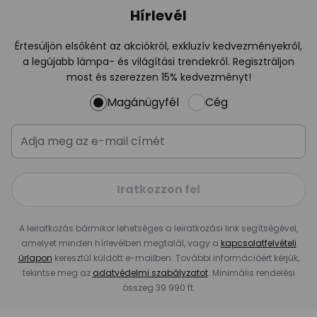
Hírlevél
Értesüljön elsőként az akciókról, exkluzív kedvezményekről,
a legújabb lámpa- és világítási trendekről. Regisztráljon
most és szerezzen 15% kedvezményt!
Magánügyfél
Cég
Iratkozzon fel
A leiratkozás bármikor lehetséges a leiratkozási link segítségével,
amelyet minden hírlevélben megtalál, vagy a
kapcsolatfelvételi
űrlapon
keresztül küldött e-mailben. További információért kérjük,
tekintse meg az
adatvédelmi szabályzatot
. Minimális rendelési
összeg 39 990 ft.