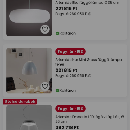
Artemide Itka függő lámpa Ø 35 cm
221 815 Ft
Fogy. ár
260 959 Ft
Raktáron
Fogy. ár -15%
Artemide Nur Mini Gloss függő lámpa
fehér
221 815 Ft
Fogy. ár
260 959 Ft
Raktáron
Utolsó darabok
Fogy. ár -15%
Artemide Empatia LED lógó világítás, Ø
26 cm
392 718 Ft