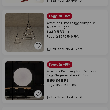
Szállítási idő: 4-5 hét
Fogy. ár -15%
Artemide El Porís függőlámpa, Ø
120cm 12-light
1 419 967 Ft
Fogy. ár
1 670 549 Ft
Szállítási idő: 4-5 hét
Fogy. ár -15%
Artemide Discovery függőlámpa
függőlegesen fekete Ø 70 cm
596 349 Ft
Fogy. ár
701 587 Ft
Szállítási idő: 4-5 hét