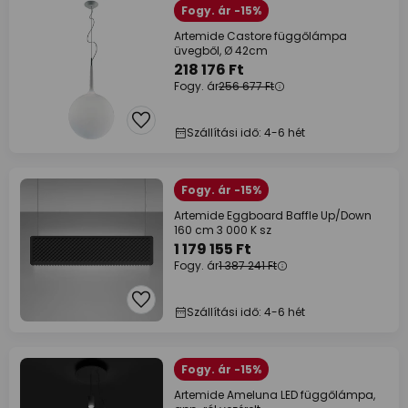
Fogy. ár -15%
Artemide Castore függőlámpa
üvegből, Ø 42cm
218 176 Ft
Fogy. ár
256 677 Ft
Szállítási idő: 4-6 hét
Fogy. ár -15%
Artemide Eggboard Baffle Up/Down
160 cm 3 000 K sz
1 179 155 Ft
Fogy. ár
1 387 241 Ft
Szállítási idő: 4-6 hét
Fogy. ár -15%
Artemide Ameluna LED függőlámpa,