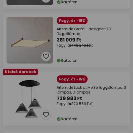
Raktáron
Fogy. ár -15%
Artemide Grafa - designer LED
függőlámpa
381 009 Ft
Fogy. ár
448 246 Ft
Raktáron
Utolsó darabok
Fogy. ár -15%
Artemide Look at Me 35 függőlámpa, 3
lámpás, 3 lámpás
739 983 Ft
Fogy. ár
870 568 Ft
Raktáron