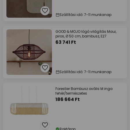
Szállítási idő: 7-11 munkanap
GOOD & MOJO lógó világítás Maui,
piros, Ø 50 cm, bambusz, E27
63 741 Ft
Szállítási idő: 7-11 munkanap
Forestier Bambusz ovális M inga
fehér/természetes
186 664 Ft
Raktáron