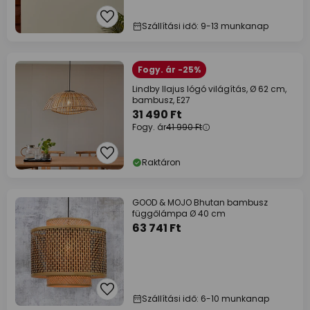
Szállítási idő: 9-13 munkanap
Fogy. ár -25%
Lindby Ilajus lógó világítás, Ø 62 cm,
bambusz, E27
31 490 Ft
Fogy. ár
41 990 Ft
Raktáron
GOOD & MOJO Bhutan bambusz
függőlámpa Ø 40 cm
63 741 Ft
Szállítási idő: 6-10 munkanap