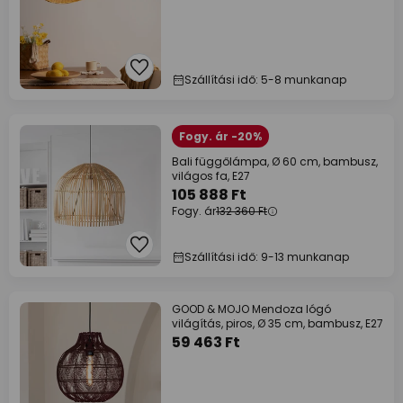
Szállítási idő: 5-8 munkanap
Fogy. ár -20%
Bali függőlámpa, Ø 60 cm, bambusz,
világos fa, E27
105 888 Ft
Fogy. ár
132 360 Ft
Szállítási idő: 9-13 munkanap
GOOD & MOJO Mendoza lógó
világítás, piros, Ø 35 cm, bambusz, E27
59 463 Ft