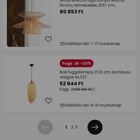
GOOD & MOJO lógó lámpa Machu
Picchu, természetes, Ø 57 cm,
bambusz
80 853 Ft
Szállítási idő: 7-11 munkanap
Fogy. ár -20%
Bali függőlámpa, Ø 20 cm, bambusz,
világos fa, E27
52 944 Ft
Fogy. ár
66 180 Ft
Szállítási idő: 9-13 munkanap
Oldal
1
2
3
Előző
Következő