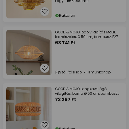
Fogy. ár
66 990 Ft
Raktáron
GOOD & MOJO lógó világítás Maui,
természetes, Ø 50 cm, bambusz, E27
63 741 Ft
Szállítási idő: 7-11 munkanap
GOOD & MOJO Langkawi lógó
világítás, barna Ø 50 cm, bambusz
E27
72 297 Ft
Raktáron