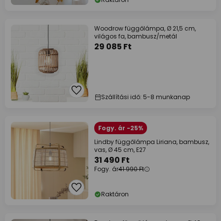
Woodrow függőlámpa, Ø 21,5 cm,
világos fa, bambusz/metál
29 085 Ft
Szállítási idő: 5-8 munkanap
Fogy. ár -25%
Lindby függőlámpa Liriana, bambusz,
vas, Ø 45 cm, E27
31 490 Ft
Fogy. ár
41 990 Ft
Raktáron