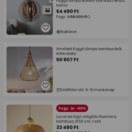
Függő lámpa Boolan bambusz ernyő,
barna
54 490 Ft
Fogy. ár
58 390 Ft
Raktáron
Amsfield függő lámpa bambuszból,
körte alakú
50 907 Ft
Szállítási idő: 9-13 munkanap
Fogy. ár -50%
Lucande lógó világítás Rasmina,
bambusz, Ø 50 cm, 1 izzó
33 490 Ft