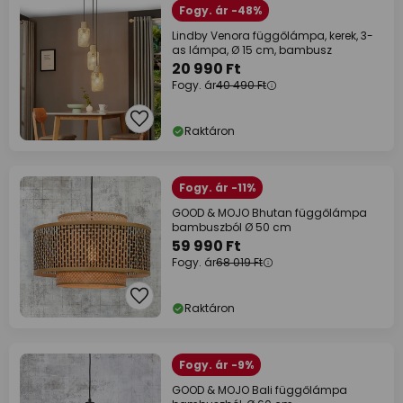
Fogy. ár -48%
Lindby Venora függőlámpa, kerek, 3-
as lámpa, Ø 15 cm, bambusz
20 990 Ft
Fogy. ár
40 490 Ft
Raktáron
Fogy. ár -11%
GOOD & MOJO Bhutan függőlámpa
bambuszból Ø 50 cm
59 990 Ft
Fogy. ár
68 019 Ft
Raktáron
Fogy. ár -9%
GOOD & MOJO Bali függőlámpa