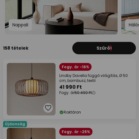
Nappali
Háló
158 tételek
Szűrő
1
Fogy. ár -16%
Lindby Davella függő világítás, Ø 50
cm, bambusz, textil
41 990 Ft
Fogy. ár
50 490 Ft
Raktáron
Újdonság
Fogy. ár -25%