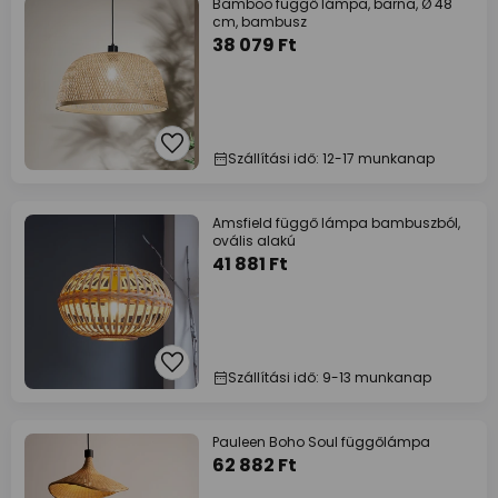
Bamboo függő lámpa, barna, Ø 48
cm, bambusz
38 079 Ft
Szállítási idő: 12-17 munkanap
Amsfield függő lámpa bambuszból,
ovális alakú
41 881 Ft
Szállítási idő: 9-13 munkanap
Pauleen Boho Soul függőlámpa
62 882 Ft