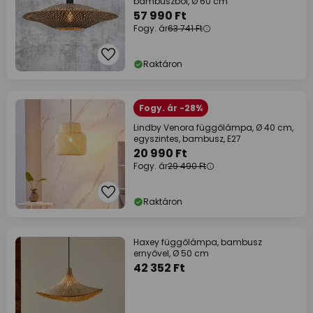
bambuszból, Ø 60 cm
57 990 Ft
Fogy. ár
63 741 Ft
Raktáron
Fogy. ár -28%
Lindby Venora függőlámpa, Ø 40 cm,
egyszintes, bambusz, E27
20 990 Ft
Fogy. ár
29 490 Ft
Raktáron
Haxey függőlámpa, bambusz
ernyővel, Ø 50 cm
42 352 Ft