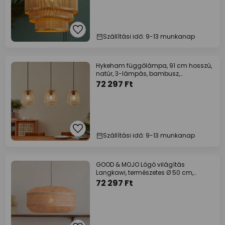
Szállítási idő: 9-13 munkanap
Hykeham függőlámpa, 91 cm hosszú,
natúr, 3-lámpás, bambusz,
természetes
72 297 Ft
Szállítási idő: 9-13 munkanap
GOOD & MOJO Lógó világítás
Langkawi, természetes Ø 50 cm,
bambusz E27
72 297 Ft