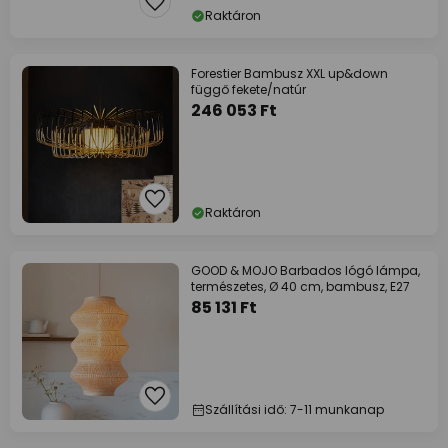
Raktáron
Forestier Bambusz XXL up&down
függő fekete/natúr
246 053 Ft
Raktáron
GOOD & MOJO Barbados lógó lámpa,
természetes, Ø 40 cm, bambusz, E27
85 131 Ft
Szállítási idő: 7-11 munkanap