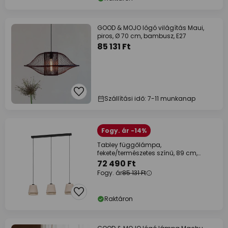
GOOD & MOJO lógó világítás Maui,
piros, Ø 70 cm, bambusz, E27
85 131 Ft
Szállítási idő: 7-11 munkanap
Fogy. ár -14%
Tabley függőlámpa,
fekete/természetes színű, 89 cm,
szövet, 3-lámpás.
72 490 Ft
Fogy. ár
85 131 Ft
Raktáron