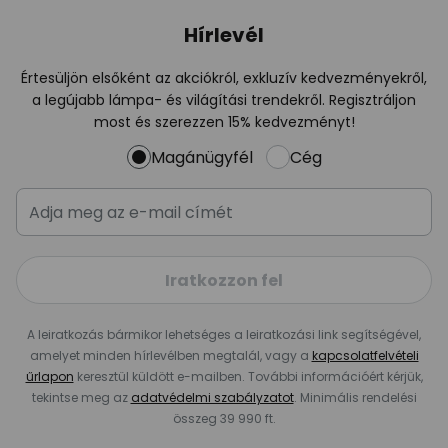
Hírlevél
Értesüljön elsőként az akciókról, exkluzív kedvezményekről,
a legújabb lámpa- és világítási trendekről. Regisztráljon
most és szerezzen 15% kedvezményt!
Magánügyfél
Cég
Iratkozzon fel
A leiratkozás bármikor lehetséges a leiratkozási link segítségével,
amelyet minden hírlevélben megtalál, vagy a
kapcsolatfelvételi
űrlapon
keresztül küldött e-mailben. További információért kérjük,
tekintse meg az
adatvédelmi szabályzatot
. Minimális rendelési
összeg 39 990 ft.