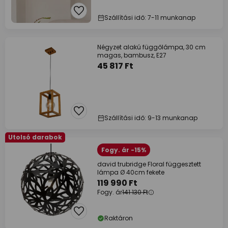
Szállítási idő: 7-11 munkanap
Négyzet alakú függőlámpa, 30 cm
magas, bambusz, E27
45 817 Ft
Szállítási idő: 9-13 munkanap
Utolsó darabok
Fogy. ár -15%
david trubridge Floral függesztett
lámpa Ø 40cm fekete
119 990 Ft
Fogy. ár
141 130 Ft
Raktáron