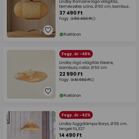
Lindby Romaine lógó világítás,
természetes színű, Ø 50 cm, bambusz,
E27
37 490 Ft
Fogy. ár
50 490 Ft
Raktáron
Fogy. ár -45%
Lindby lógó világítás Eleane,
bambusz, natúr, Ø 50 cm
22 990 Ft
Fogy. ár
41 990 Ft
Raktáron
Fogy. ár -42%
Lindby függőlámpa Borys, Ø 55 cm,
tengeri fű, E27
14 490 Ft