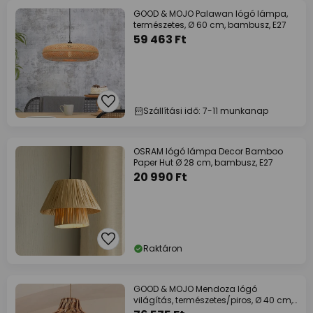
GOOD & MOJO Palawan lógó lámpa,
természetes, Ø 60 cm, bambusz, E27
59 463 Ft
Szállítási idő: 7-11 munkanap
OSRAM lógó lámpa Decor Bamboo
Paper Hut Ø 28 cm, bambusz, E27
20 990 Ft
Raktáron
GOOD & MOJO Mendoza lógó
világítás, természetes/piros, Ø 40 cm,
bambusz