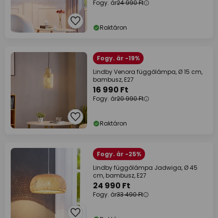
Fogy. ár
24 990 Ft
Raktáron
Fogy. ár -19%
Lindby Venora függőlámpa, Ø 15 cm,
bambusz, E27
16 990 Ft
Fogy. ár
20 990 Ft
Raktáron
Fogy. ár -25%
Lindby függőlámpa Jadwiga, Ø 45
cm, bambusz, E27
24 990 Ft
Fogy. ár
33 490 Ft