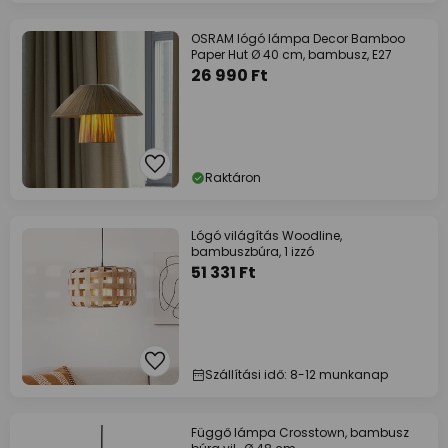
OSRAM lógó lámpa Decor Bamboo
Paper Hut Ø 40 cm, bambusz, E27
26 990 Ft
Raktáron
Lógó világítás Woodline,
bambuszbúra, 1 izzó
51 331 Ft
Szállítási idő: 8-12 munkanap
Függő lámpa Crosstown, bambusz