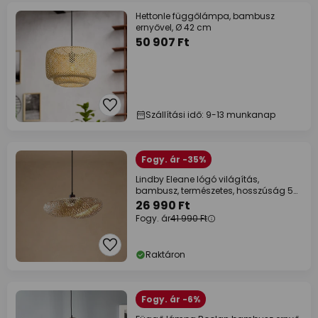
Hettonle függőlámpa, bambusz
ernyővel, Ø 42 cm
50 907 Ft
Szállítási idő: 9-13 munkanap
Fogy. ár -35%
Lindby Eleane lógó világítás,
bambusz, természetes, hosszúság 50
cm, E27
26 990 Ft
Fogy. ár
41 990 Ft
Raktáron
Fogy. ár -6%