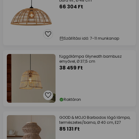
búra vil., Ø 48 cm
66 304 Ft
Szállítási idő: 7-11 munkanap
függőlámpa Glyneath bambusz
ernyővel, Ø 37,5 cm
38 459 Ft
Raktáron
GOOD & MOJO Barbados lógó lámpa,
természetes/barna, Ø 40 cm, E27
85 131 Ft