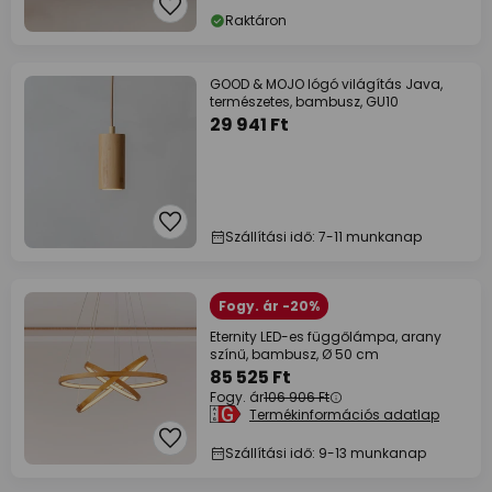
Raktáron
GOOD & MOJO lógó világítás Java,
természetes, bambusz, GU10
29 941 Ft
Szállítási idő: 7-11 munkanap
Fogy. ár -20%
Eternity LED-es függőlámpa, arany
színű, bambusz, Ø 50 cm
85 525 Ft
Fogy. ár
106 906 Ft
Termékinformációs adatlap
Szállítási idő: 9-13 munkanap