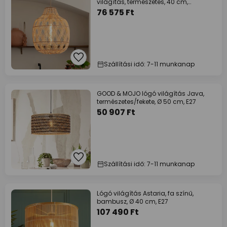
világítás, természetes, 40 cm,
bambusz, E27
76 575 Ft
Szállítási idő: 7-11 munkanap
GOOD & MOJO lógó világítás Java,
természetes/fekete, Ø 50 cm, E27
50 907 Ft
Szállítási idő: 7-11 munkanap
Lógó világítás Astaria, fa színű,
bambusz, Ø 40 cm, E27
107 490 Ft