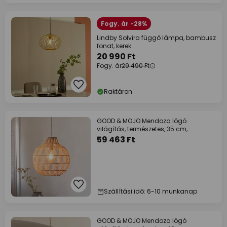
Fogy. ár -28%
Lindby Solvira függő lámpa, bambusz
fonat, kerek
20 990 Ft
Fogy. ár
29 490 Ft
Raktáron
GOOD & MOJO Mendoza lógó
világítás, természetes, 35 cm,
bambusz, E27
59 463 Ft
Szállítási idő: 6-10 munkanap
GOOD & MOJO Mendoza lógó