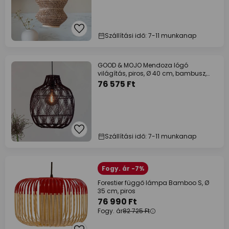
Szállítási idő: 7-11 munkanap
GOOD & MOJO Mendoza lógó
világítás, piros, Ø 40 cm, bambusz,
E27
76 575 Ft
Szállítási idő: 7-11 munkanap
Fogy. ár -7%
Forestier függő lámpa Bamboo S, Ø
35 cm, piros
76 990 Ft
Fogy. ár
82 725 Ft