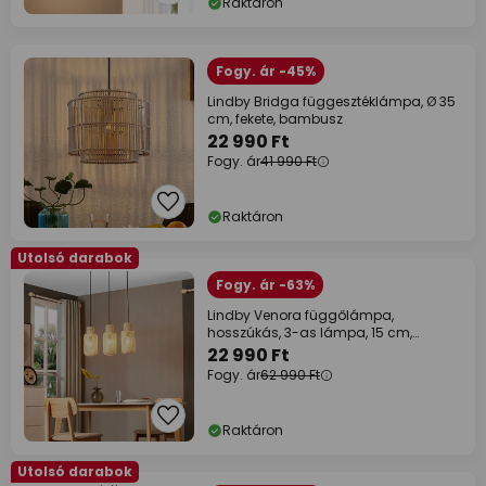
Raktáron
Fogy. ár -45%
Lindby Bridga függesztéklámpa, Ø 35
cm, fekete, bambusz
22 990 Ft
Fogy. ár
41 990 Ft
Raktáron
Utolsó darabok
Fogy. ár -63%
Lindby Venora függőlámpa,
hosszúkás, 3-as lámpa, 15 cm,
bambusz
22 990 Ft
Fogy. ár
62 990 Ft
Raktáron
Utolsó darabok