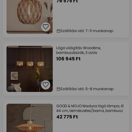
76 575 Ft
Szállítási idő: 7-11 munkanap
Lógó világítás Woodline,
bambuszbúrák, 3 izzós
106 945 Ft
Szállítási idő: 5-8 munkanap
GOOD & MOJO Madura lógó lámpa, Ø
44 cm, természetes/barna, bambusz
42 775 Ft