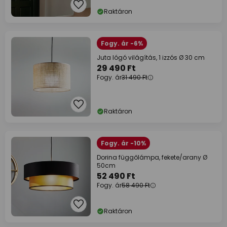
Raktáron
Fogy. ár -6%
Juta lógó világítás, 1 izzós Ø 30 cm
29 490 Ft
Fogy. ár
31 490 Ft
Raktáron
Fogy. ár -10%
Dorina függőlámpa, fekete/arany Ø
50cm
52 490 Ft
Fogy. ár
58 490 Ft
Raktáron