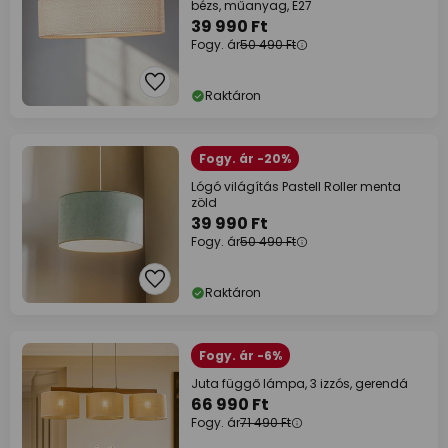
bézs, műanyag, E27
39 990 Ft
Fogy. ár
50 490 Ft
Raktáron
Fogy. ár -20%
Lógó világítás Pastell Roller menta
zöld
39 990 Ft
Fogy. ár
50 490 Ft
Raktáron
Fogy. ár -6%
Juta függő lámpa, 3 izzós, gerendá
66 990 Ft
Fogy. ár
71 490 Ft