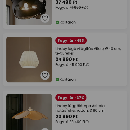
37 490 Ft
Fogy. ár
41 990 Ft
Raktáron
Fogy. ár -45%
Lindby lógó világítás Vitore, Ø 40 cm,
textil, fehér
24 990 Ft
Fogy. ár
45 990 Ft
Raktáron
Fogy. ár -37%
Lindby függőlámpa Astraia,
natúr/fehér, rattan, Ø 80 cm
20 990 Ft
Fogy. ár
33 490 Ft