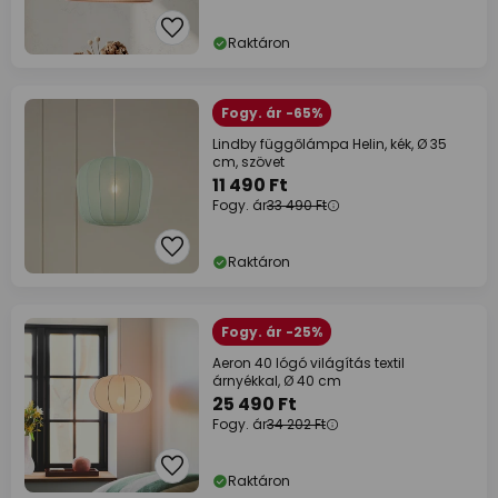
Raktáron
Fogy. ár -65%
Lindby függőlámpa Helin, kék, Ø 35
cm, szövet
11 490 Ft
Fogy. ár
33 490 Ft
Raktáron
Fogy. ár -25%
Aeron 40 lógó világítás textil
árnyékkal, Ø 40 cm
25 490 Ft
Fogy. ár
34 202 Ft
Raktáron