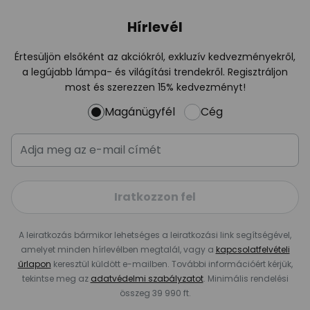
Hírlevél
Értesüljön elsőként az akciókról, exkluzív kedvezményekről,
a legújabb lámpa- és világítási trendekről. Regisztráljon
most és szerezzen 15% kedvezményt!
Magánügyfél
Cég
Iratkozzon fel
A leiratkozás bármikor lehetséges a leiratkozási link segítségével,
amelyet minden hírlevélben megtalál, vagy a
kapcsolatfelvételi
űrlapon
keresztül küldött e-mailben. További információért kérjük,
tekintse meg az
adatvédelmi szabályzatot
. Minimális rendelési
összeg 39 990 ft.