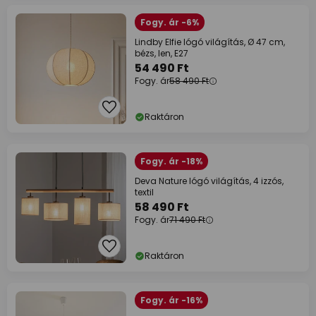
Fogy. ár -6%
Lindby Elfie lógó világítás, Ø 47 cm,
bézs, len, E27
54 490 Ft
Fogy. ár
58 490 Ft
Raktáron
Fogy. ár -18%
Deva Nature lógó világítás, 4 izzós,
textil
58 490 Ft
Fogy. ár
71 490 Ft
Raktáron
Fogy. ár -16%