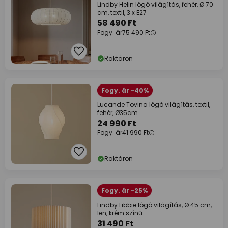
Lindby Helin lógó világítás, fehér, Ø 70
cm, textil, 3 x E27
58 490 Ft
Fogy. ár
75 490 Ft
Raktáron
Fogy. ár -40%
Lucande Tovina lógó világítás, textil,
fehér, Ø35cm
24 990 Ft
Fogy. ár
41 990 Ft
Raktáron
Fogy. ár -25%
Lindby Libbie lógó világítás, Ø 45 cm,
len, krém színű
31 490 Ft