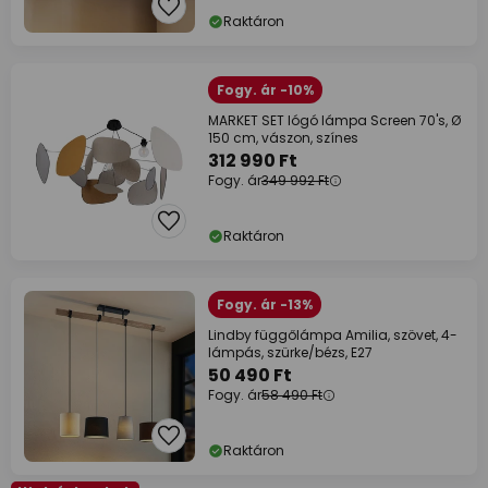
Raktáron
Fogy. ár -10%
MARKET SET lógó lámpa Screen 70's, Ø
150 cm, vászon, színes
312 990 Ft
Fogy. ár
349 992 Ft
Raktáron
Fogy. ár -13%
Lindby függőlámpa Amilia, szövet, 4-
lámpás, szürke/bézs, E27
50 490 Ft
Fogy. ár
58 490 Ft
Raktáron