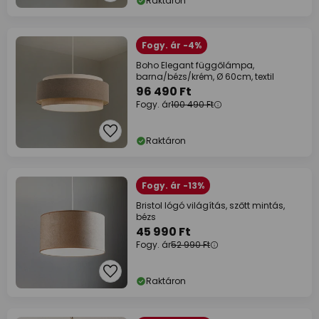
Raktáron
Fogy. ár -4%
Boho Elegant függőlámpa,
barna/bézs/krém, Ø 60cm, textil
96 490 Ft
Fogy. ár
100 490 Ft
Raktáron
Fogy. ár -13%
Bristol lógó világítás, szőtt mintás,
bézs
45 990 Ft
Fogy. ár
52 990 Ft
Raktáron