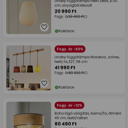
Lindby függőlámpa Helin, bézs, Ø 30
cm, anyagból készült
20 990 Ft
Fogy. ár
33 490 Ft
Raktáron
Fogy. ár -50%
Lindby függőlámpa Moszkva , színes,
textil, fa, E27, 116 cm
41 990 Ft
Fogy. ár
83 990 Ft
Raktáron
Fogy. ár -12%
Boho lógó világítás, barna/fa, átmérő
45 cm, textil/rattan
80 490 Ft