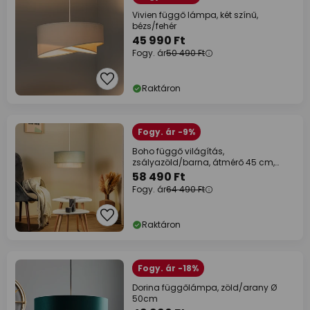
Vivien függő lámpa, két színű,
bézs/fehér
45 990 Ft
Fogy. ár
50 490 Ft
Raktáron
Fogy. ár -9%
Boho függő világítás,
zsályazöld/barna, átmérő 45 cm,
textil
58 490 Ft
Fogy. ár
64 490 Ft
Raktáron
Fogy. ár -18%
Dorina függőlámpa, zöld/arany Ø
50cm