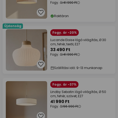
Fogy. ár
41 990 Ft
Raktáron
Újdonság
Fogy. ár -20%
Lucande Eloise lógó világítás, Ø 30
cm, fehér, textil, E27
33 490 Ft
Fogy. ár
41 990 Ft
Szállítási idő: 9-13 munkanap
Fogy. ár -37%
Lindby Sebatin lógó világítás, Ø 50
cm, fehér, szövet, E27
41 990 Ft
Fogy. ár
66 990 Ft