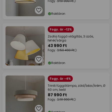
Fogy. ár
91 990 Ft
Raktáron
Fogy. ár -12%
Zsofia függő világítás, 3 izzós,
fehér/sárga
43 990 Ft
Fogy. ár
50 490 Ft
Raktáron
Fogy. ár -4%
Triniti függőlámpa, zöld/bézs/krém, Ø
60 cm, textil
87 990 Ft
Fogy. ár
91 990 Ft