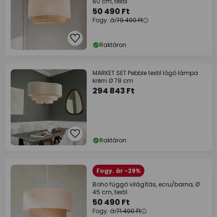
60 cm, textil
50 490 Ft
Fogy. ár
79 490 Ft
Raktáron
MARKET SET Pebble textil lógó lámpa
krém Ø 78 cm
294 843 Ft
Raktáron
Fogy. ár -29%
Boho függő világítás, ecru/barna, Ø
45 cm, textil
50 490 Ft
Fogy. ár
71 490 Ft