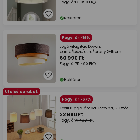
Fogy. ár
83 990 Ft
Raktáron
Fogy. ár -19%
Lógó világítás Devon,
barna/bézs/ecru/arany Ø45cm
60 990 Ft
Fogy. ár
75 490 Ft
Raktáron
Utolsó darabok
Fogy. ár -67%
Textil függő lámpa Hermina, 5-izzós
22 990 Ft
Fogy. ár
71 490 Ft