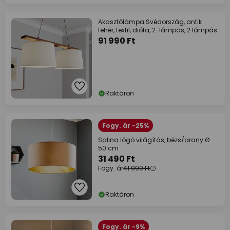
Akasztólámpa Svédország, antik
fehér, textil, diófa, 2-lámpás, 2 lámpás
91 990 Ft
Raktáron
Fogy. ár -25%
Salina lógó világítás, bézs/arany Ø
50 cm
31 490 Ft
Fogy. ár
41 990 Ft
Raktáron
Fogy. ár -9%