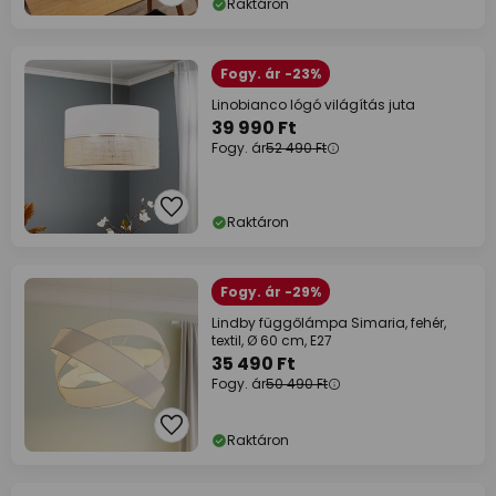
Raktáron
Fogy. ár -23%
Linobianco lógó világítás juta
39 990 Ft
Fogy. ár
52 490 Ft
Raktáron
Fogy. ár -29%
Lindby függőlámpa Simaria, fehér,
textil, Ø 60 cm, E27
35 490 Ft
Fogy. ár
50 490 Ft
Raktáron