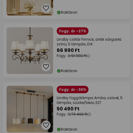
Raktáron
Fogy. ár -27%
Lindby csillár Finnick, antik sárgaréz
színű, 5 lámpás, E14
66 990 Ft
Fogy. ár
91 990 Ft
Raktáron
Fogy. ár -36%
Lindby függőlámpa Amilia, szövet, 5
lámpás, szürke/bézs, E27
50 490 Ft
Fogy. ár
79 490 Ft
Raktáron