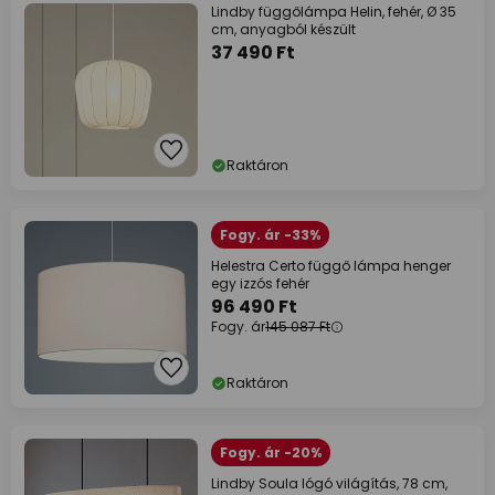
Lindby függőlámpa Helin, fehér, Ø 35
cm, anyagból készült
37 490 Ft
Raktáron
Fogy. ár -33%
Helestra Certo függő lámpa henger
egy izzós fehér
96 490 Ft
Fogy. ár
145 087 Ft
Raktáron
Fogy. ár -20%
Lindby Soula lógó világítás, 78 cm,