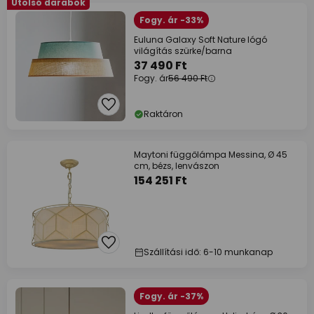
Utolsó darabok
Fogy. ár -33%
Euluna Galaxy Soft Nature lógó
világítás szürke/barna
37 490 Ft
Fogy. ár
56 490 Ft
Raktáron
Maytoni függőlámpa Messina, Ø 45
cm, bézs, lenvászon
154 251 Ft
Szállítási idő: 6-10 munkanap
Fogy. ár -37%