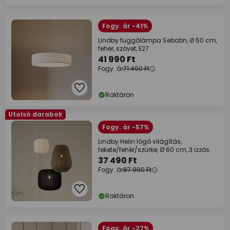
Fogy. ár -41%
Lindby függőlámpa Sebatin, Ø 50 cm,
fehér, szövet, E27
41 990 Ft
Fogy. ár
71 490 Ft
Raktáron
Utolsó darabok
Fogy. ár -57%
Lindby Helin lógó világítás,
fekete/fehér/szürke, Ø 60 cm, 3 izzós.
37 490 Ft
Fogy. ár
87 990 Ft
Raktáron
Fogy. ár -27%