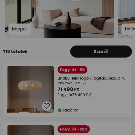
Nappali
Háló
718 tételek
Szűrő
1
Fogy. ár -5%
Lindby Helin lógó világítás, bézs, Ø 70
cm, textil, 3 x E27
71 490 Ft
Fogy. ár
75 490 Ft
Raktáron
Fogy. ár -22%