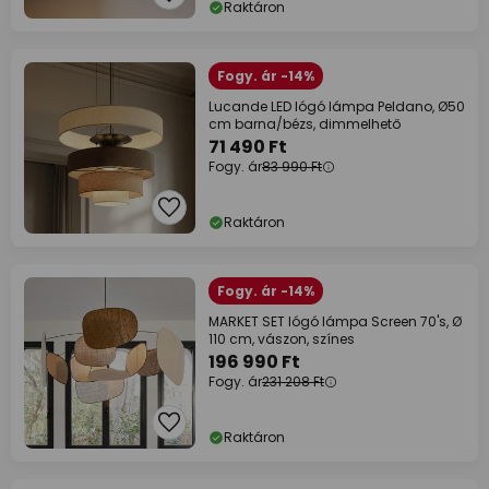
Raktáron
Fogy. ár -14%
Lucande LED lógó lámpa Peldano, Ø50
cm barna/bézs, dimmelhető
71 490 Ft
Fogy. ár
83 990 Ft
Raktáron
Fogy. ár -14%
MARKET SET lógó lámpa Screen 70's, Ø
110 cm, vászon, színes
196 990 Ft
Fogy. ár
231 208 Ft
Raktáron