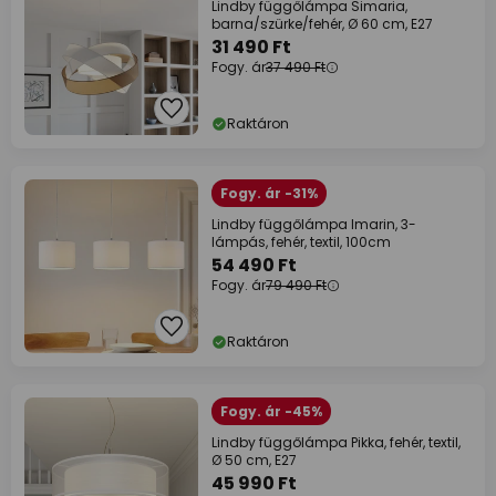
Lindby függőlámpa Simaria,
barna/szürke/fehér, Ø 60 cm, E27
31 490 Ft
Fogy. ár
37 490 Ft
Raktáron
Fogy. ár -31%
Lindby függőlámpa Imarin, 3-
lámpás, fehér, textil, 100cm
54 490 Ft
Fogy. ár
79 490 Ft
Raktáron
Fogy. ár -45%
Lindby függőlámpa Pikka, fehér, textil,
Ø 50 cm, E27
45 990 Ft