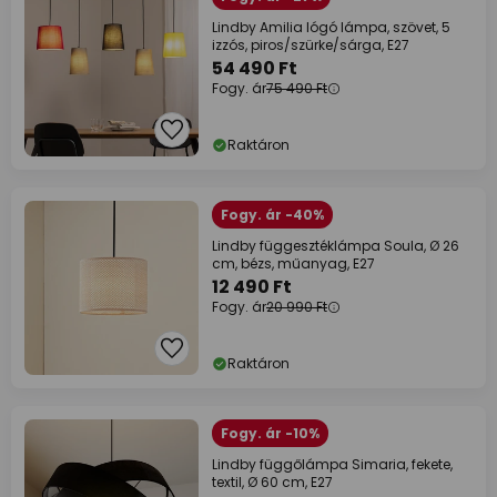
Lindby Amilia lógó lámpa, szövet, 5
izzós, piros/szürke/sárga, E27
54 490 Ft
Fogy. ár
75 490 Ft
Raktáron
Fogy. ár -40%
Lindby függesztéklámpa Soula, Ø 26
cm, bézs, műanyag, E27
12 490 Ft
Fogy. ár
20 990 Ft
Raktáron
Fogy. ár -10%
Lindby függőlámpa Simaria, fekete,
textil, Ø 60 cm, E27