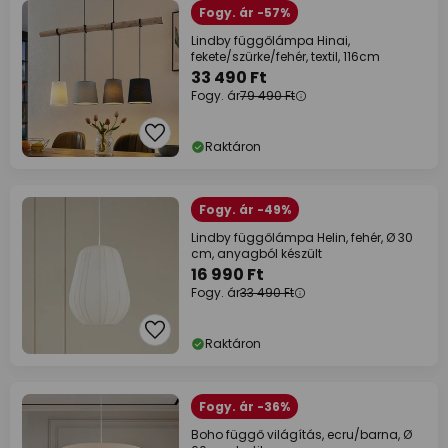
Fogy. ár -57%
Lindby függőlámpa Hinai,
fekete/szürke/fehér, textil, 116cm
33 490 Ft
Fogy. ár
79 490 Ft
Raktáron
Fogy. ár -49%
Lindby függőlámpa Helin, fehér, Ø 30
cm, anyagból készült
16 990 Ft
Fogy. ár
33 490 Ft
Raktáron
Fogy. ár -36%
Boho függő világítás, ecru/barna, Ø