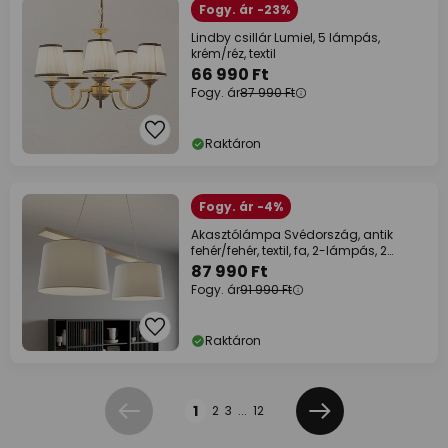
Fogy. ár -23%
Lindby csillár Lumiel, 5 lámpás,
krém/réz, textil
66 990 Ft
Fogy. ár
87 990 Ft
Raktáron
Fogy. ár -4%
Akasztólámpa Svédország, antik
fehér/fehér, textil, fa, 2-lámpás, 2
lámpás
87 990 Ft
Fogy. ár
91 990 Ft
Raktáron
Oldal
1
2
3
...
12
Előző
Következő