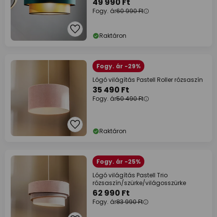
49 990 Ft
Fogy. ár
60 990 Ft
Raktáron
Fogy. ár -29%
Lógó világítás Pastell Roller rózsaszín
35 490 Ft
Fogy. ár
50 490 Ft
Raktáron
Fogy. ár -25%
Lógó világítás Pastell Trio
rózsaszín/szürke/világosszürke
62 990 Ft
Fogy. ár
83 990 Ft