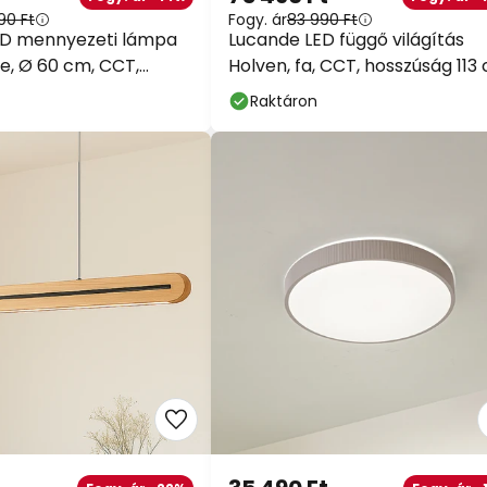
90 Ft
Fogy. ár
83 990 Ft
ED mennyezeti lámpa
Lucande LED függő világítás
te, Ø 60 cm, CCT,
Holven, fa, CCT, hosszúság 113
ő
Raktáron