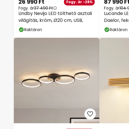
26 990 Ft
87 990 F
Fogy. ár -28%
Fogy. ár
37 490 Ft
Fogy. ár
104 
Lindby Nevijo LED tölthető asztali
Lucande LE
világítás, króm, Ø20 cm, USB,
Daelor, fek
dimmelhet
Raktáron
Raktáron