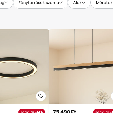
ag
Fényforrások száma
Alak
Méretek
75 490 Ft
Fogy. ár -14%
Fogy. ár -