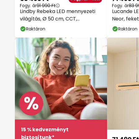
Fogy. ár
91 990 Ft
Fogy. ár
83 9
Lindby Rebeka LED mennyezeti
Lucande L
világítás, Ø 50 cm, CCT,
Neor, feke
távirányítóval
dimmelhet
Raktáron
Raktáron
15 % kedvezményt
biztosítunk*