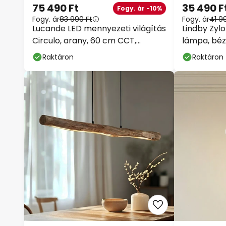
75 490 Ft
35 490 F
Fogy. ár -10%
Fogy. ár
83 990 Ft
Fogy. ár
41 9
Lucande LED mennyezeti világítás
Lindby Zyl
Circulo, arany, 60 cm CCT,
lámpa, béz
dimmelhető
dimmelhet
Raktáron
Raktáron