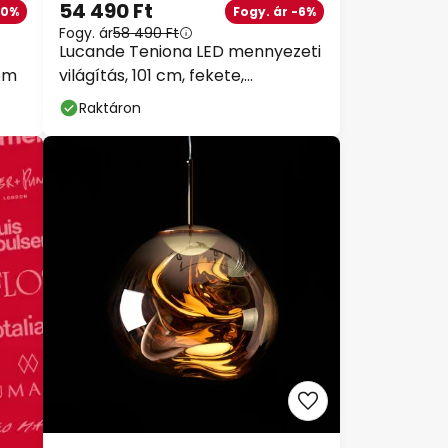
54 490 Ft
30%
Fogy. ár -6%
Fogy. ár
58 490 Ft
Lucande Teniona LED mennyezeti
fém
világítás, 101 cm, fekete,
alumínium
Raktáron