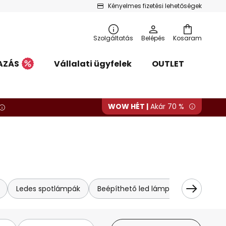
Kényelmes fizetési lehetőségek
Szolgáltatás
Belépés
Kosaram
AZÁS
Vállalati ügyfelek
OUTLET
WOW HÉT |
Akár 70 %
Ledes spotlámpák
Beépíthető led lámpák és süllyeszte