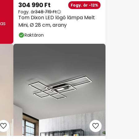
304 990 Ft
Fogy. ár -12%
Fogy. ár
348 719 Ft
Tom Dixon LED lógó lámpa Melt
as
Mini, Ø 28 cm, arany
Raktáron