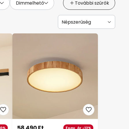
Dimmelhető
További szűrők
58 490 Ft
10%
Fogy. ár -12%