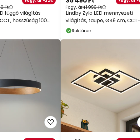
35 490 Ft
Fogy. ár -22%
Fogy. ár -
90 Ft
Fogy. ár
41 990 Ft
D függő világítás
Lindby Zylo LED mennyezeti
 CCT, hosszúság 100
világítás, taupe, Ø49 cm, CCT
dimmelhető
Raktáron