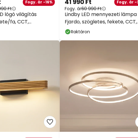
t
41 990 Ft
Fogy. ár -16%
Fogy. ár -
990 Ft
Fogy. ár
60 990 Ft
D lógó világítás
Lindby LED mennyezeti lámpa
ete/fa, CCT,
Fjardo, szögletes, fekete, CCT,
ő
távirányítós
Raktáron