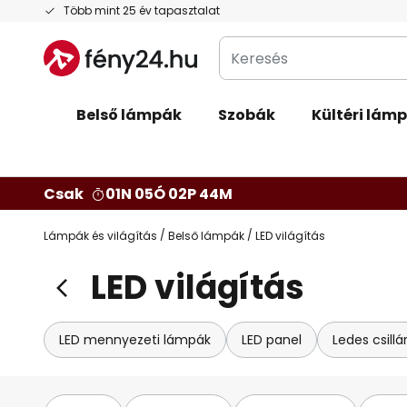
Ugrás
Több mint 25 év tapasztalat
a
Keresés
tartalomhoz
Belső lámpák
Szobák
Kültéri lám
Csak
01N 05Ó 02P 43M
Lámpák és világítás
Belső lámpák
LED világítás
LED világítás
LED mennyezeti lámpák
LED panel
Ledes csillá