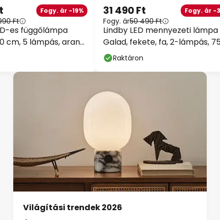
t
31 490 Ft
Fogy. ár -19%
Fogy. ár -
990 Ft
Fogy. ár
50 490 Ft
ED-es függőlámpa
Lindby LED mennyezeti lámpa
30 cm, 5 lámpás, arany,
Galad, fekete, fa, 2-lámpás, 7
cm
Raktáron
Világítási trendek 2026