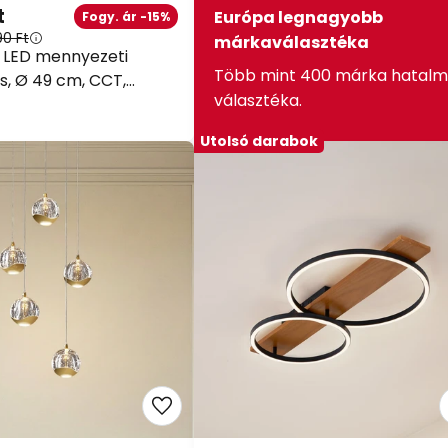
t
Európa legnagyobb
Fogy. ár -15%
90 Ft
márkaválasztéka
o LED mennyezeti
Több mint 400 márka hatalm
s, Ø 49 cm, CCT,
választéka.
ő
Utolsó darabok