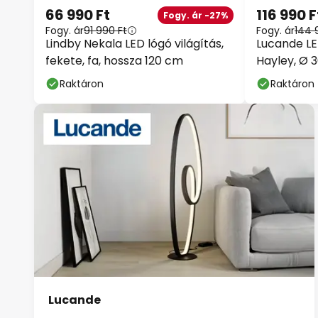
66 990 Ft
116 990 F
Fogy. ár -27%
Fogy. ár
91 990 Ft
Fogy. ár
144 
Lindby Nekala LED lógó világítás,
Lucande L
fekete, fa, hossza 120 cm
Hayley, Ø 
üveg
Raktáron
Raktáron
Lucande