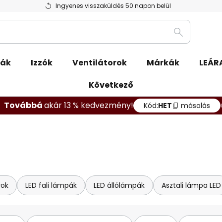
Ingyenes visszaküldés 50 napon belül
Keresés
pák
Izzók
Ventilátorok
Márkák
LEÁR
Következő
Továbbá
akár 13 % kedvezmény!
Kód:
HET
másolás
rok
LED fali lámpák
LED állólámpák
Asztali lámpa LED