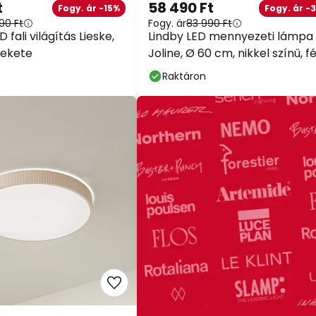
t
58 490 Ft
Fogy. ár -15%
Fogy. ár -
90 Ft
Fogy. ár
83 990 Ft
 fali világítás Lieske,
Lindby LED mennyezeti lámpa
fekete
Joline, Ø 60 cm, nikkel színű, 
Raktáron