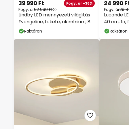
39 990 Ft
24 990 F
Fogy. ár -36%
Fogy. ár
62 990 Ft
Fogy. ár
29 4
Lindby LED mennyezeti világítás
Lucande LED
Evengeline, fekete, alumínium, 88
40 cm, fa, 
cm
Raktáron
Raktáron