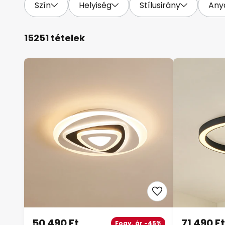
Szín
Helyiség
Stílusirány
Any
15251 tételek
50 490 Ft
71 490 Ft
Fogy. ár -45%