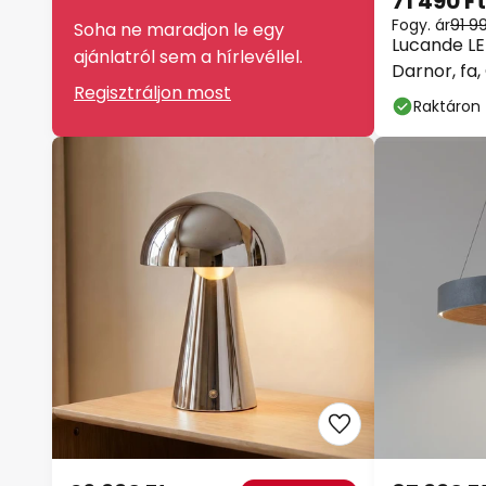
71 490 Ft
Fogy. ár
91 9
Soha ne maradjon le egy
Lucande LE
ajánlatról sem a hírlevéllel.
Darnor, fa,
Regisztráljon most
cm
Raktáron