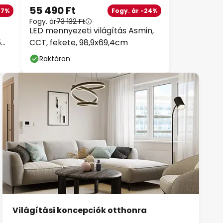
55 490 Ft
37%
Fogy. ár -24%
Fogy. ár
73 132 Ft
LED mennyezeti világítás Asmin,
5
CCT, fekete, 98,9x69,4cm
Raktáron
Világítási koncepciók otthonra