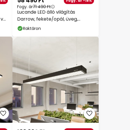
58 490 Ft
15%
Fogy. ár -18%
Fogy. ár
71 490 Ft
Lucande LED álló világítás
-vel
Darrow, fekete/opál, üveg,
dimmelhető
Raktáron