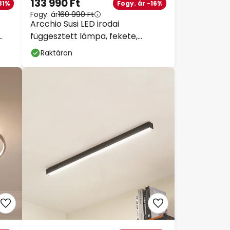
133 990 Ft
31%
Fogy. ár -16%
Fogy. ár
160 990 Ft
Arcchio Susi LED irodai
függesztett lámpa, fekete,
120cm, 4000K, DALI
Raktáron