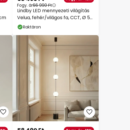
Fogy. ár
66 990 Ft
Lindby LED mennyezeti világítás
 cm
Velua, fehér/világos fa, CCT, Ø 50
cm
Raktáron