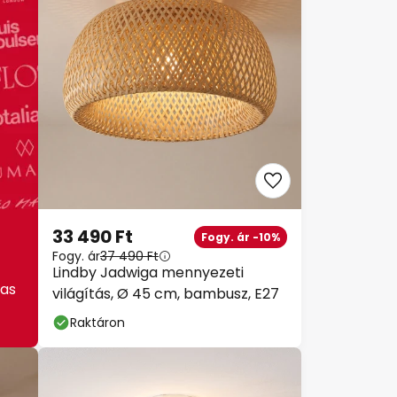
33 490 Ft
Fogy. ár -10%
Fogy. ár
37 490 Ft
Lindby Jadwiga mennyezeti
as
világítás, Ø 45 cm, bambusz, E27
Raktáron