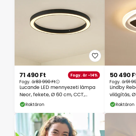
71 490 Ft
50 490 F
Fogy. ár -14%
Fogy. ár
83 990 Ft
Fogy. ár
91 9
Lucande LED mennyezeti lámpa
Lindby Reb
Neor, fekete, Ø 60 cm, CCT,
világítás, 
dimmelhető
távirányító
Raktáron
Raktáron