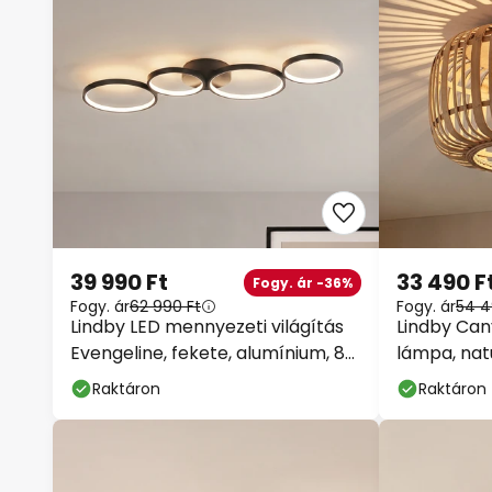
39 990 Ft
33 490 F
Fogy. ár -36%
Fogy. ár
62 990 Ft
Fogy. ár
54 4
Lindby LED mennyezeti világítás
Lindby Ca
Evengeline, fekete, alumínium, 88
lámpa, nat
cm
Raktáron
Raktáron