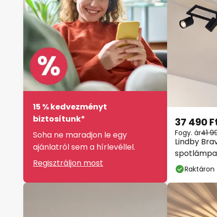
15 % kedvezményt
biztosítunk*
37 490 F
Fogy. ár
41 9
Soha ne maradjon le egy
Lindby Bra
ajánlatról sem a hírlevéllel.
spotlámpa, 
Regisztráljon most
Raktáron