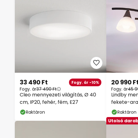
33 490 Ft
20 990 F
Fogy. ár -10%
Fogy. ár
37 490 Ft
Fogy. ár
45 9
Cleo mennyezeti világítás, Ø 40
Lindby men
cm, IP20, fehér, fém, E27
fekete-ara
lámpa, E14
Raktáron
Raktáron
Utolsó dara