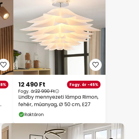
12 490 Ft
-8%
Fogy. ár -45%
Fogy. ár
22 990 Ft
Lindby mennyezeti lámpa Rimon,
fehér, műanyag, Ø 50 cm, E27
Raktáron