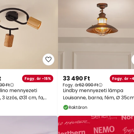
t
33 490 Ft
Fogy. ár -15%
Fogy. ár -
90 Ft
Fogy. ár
62 990 Ft
alino mennyezeti
Lindby mennyezeti lámpa
3 izzós, Ø31 cm, fa,
Louisanne, barna, fém, Ø 35c
Raktáron