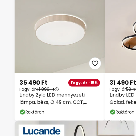
35 490 Ft
31 490 Ft
Fogy. ár -15%
Fogy. ár
41 990 Ft
Fogy. ár
50 4
Lindby Zylo LED mennyezeti
Lindby LED
lámpa, bézs, Ø 49 cm, CCT,
Galad, feke
dimmelhető
cm
Raktáron
Raktáron