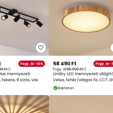
t
58 490 Ft
Fogy. ár -10%
Fogy. ár -
90 Ft
Fogy. ár
66 990 Ft
vius mennyezeti
Lindby LED mennyezeti világít
fekete, 6 izzós, vas
Velua, fehér/világos fa, CCT, Ø
cm
Raktáron