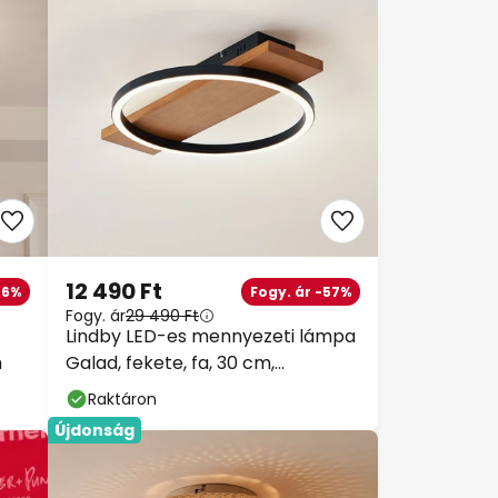
12 490 Ft
46%
Fogy. ár -57%
Fogy. ár
29 490 Ft
Lindby LED-es mennyezeti lámpa
m
Galad, fekete, fa, 30 cm,
fényerőszabályzóval
Raktáron
Újdonság