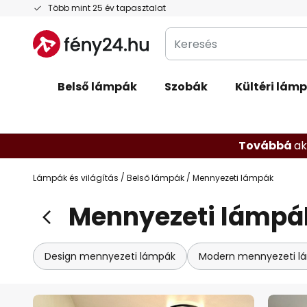
Ugrás
Több mint 25 év tapasztalat
a
Keresés
tartalomhoz
Belső lámpák
Szobák
Kültéri lám
Továbbá
ak
Lámpák és világítás
Belső lámpák
Mennyezeti lámpák
Mennyezeti lámpá
Design mennyezeti lámpák
Modern mennyezeti l