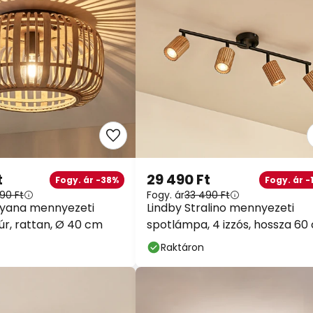
t
29 490 Ft
Fogy. ár -38%
Fogy. ár -
90 Ft
Fogy. ár
33 490 Ft
nyana mennyezeti
Lindby Stralino mennyezeti
úr, rattan, Ø 40 cm
spotlámpa, 4 izzós, hossza 60
fa
Raktáron