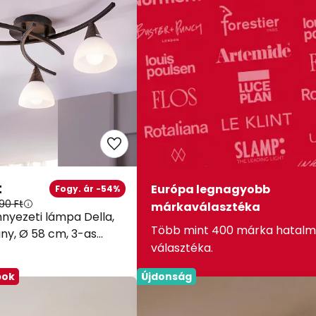
t
Európa legnagyobb
Fogy. ár -54%
90 Ft
márkaválasztéka
nyezeti lámpa Della,
Több mint 400 márka hatalm
ny, Ø 58 cm, 3-as
választéka.
bok
Újdonság