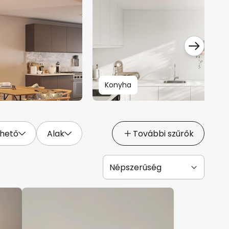
Konyha
hető
Alak
További szűrők