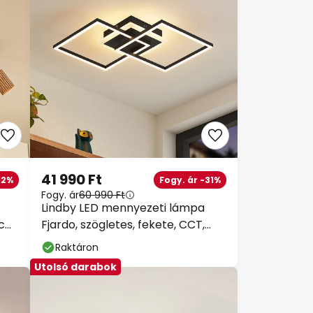
41 990 Ft
12%
Fogy. ár -31%
Fogy. ár
60 990 Ft
Lindby LED mennyezeti lámpa
 cm,
Fjardo, szögletes, fekete, CCT,
távirányítós
Raktáron
Utolsó darabok