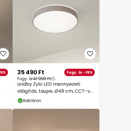
35 490 Ft
15%
Fogy. ár -15%
Fogy. ár
41 990 Ft
Lindby Zylo LED mennyezeti
világítás, taupe, Ø49 cm, CCT-vel
dimmelhető
Raktáron