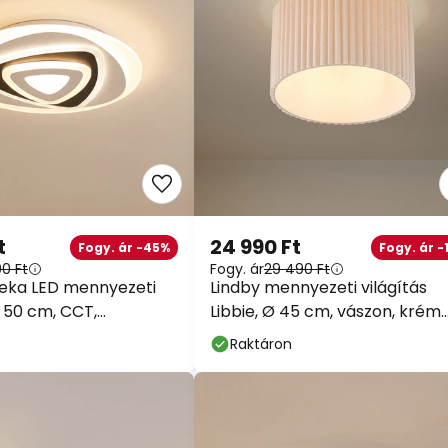
t
24 990 Ft
Fogy. ár -45%
Fogy. ár -
90 Ft
Fogy. ár
29 490 Ft
eka LED mennyezeti
Lindby mennyezeti világítás
Ø 50 cm, CCT,
Libbie, Ø 45 cm, vászon, krém
val
színű
Raktáron