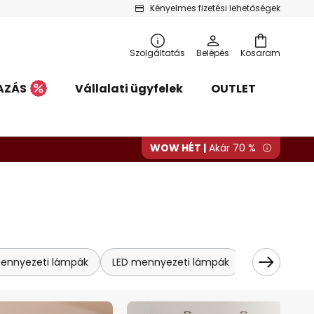
Kényelmes fizetési lehetőségek
Szolgáltatás
Belépés
Kosaram
AZÁS
Vállalati ügyfelek
OUTLET
WOW HÉT |
Akár 70 %
 mennyezeti lámpák
LED mennyezeti lámpák
LED panel