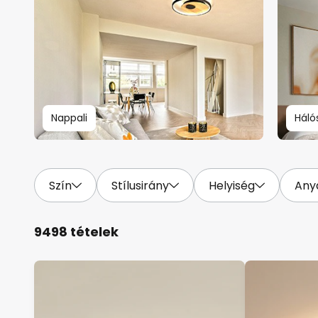
Nappali
Háló
Szín
Stílusirány
Helyiség
Any
9498 tételek