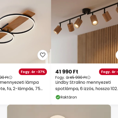
41 990 Ft
Fogy. ár -37%
Fogy. ár 
90 Ft
Fogy. ár
45 990 Ft
 mennyezeti lámpa
Lindby Stralino mennyezeti
te, fa, 2-lámpás, 75
spotlámpa, 6 izzós, hossza 102
cm, fa
Raktáron