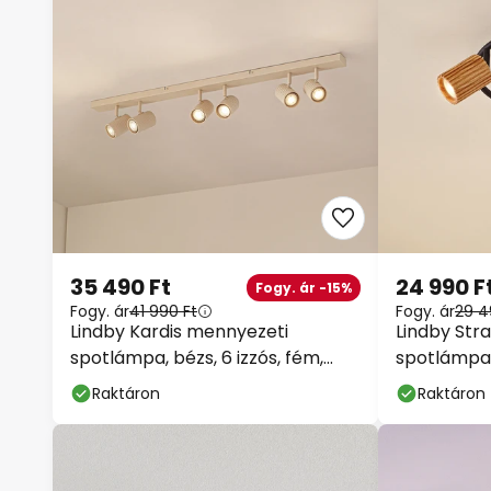
35 490 Ft
24 990 F
Fogy. ár -15%
Fogy. ár
41 990 Ft
Fogy. ár
29 4
Lindby Kardis mennyezeti
Lindby Str
spotlámpa, bézs, 6 izzós, fém,
spotlámpa, 
GU10
GU10
Raktáron
Raktáron