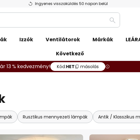
Ingyenes visszaküldés 50 napon belül
Keresés
pák
Izzók
Ventilátorok
Márkák
LEÁR
Következő
ár 13 % kedvezmény!
Kód:
HET
másolás
k
ámpák
Rusztikus mennyezeti lámpák
Antik / Klasszikus