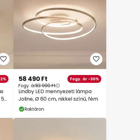
58 490 Ft
12%
Fogy. ár -30%
Fogy. ár
83 990 Ft
ás
Lindby LED mennyezeti lámpa
 50
Joline, Ø 60 cm, nikkel színű, fém
Raktáron