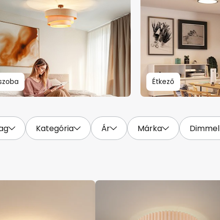
szoba
Étkező
ag
Kategória
Ár
Márka
Dimmel