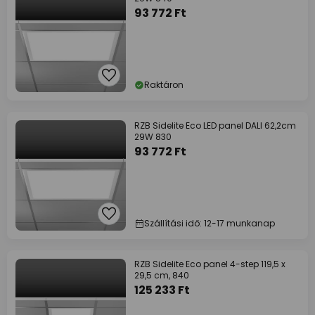
93 772 Ft
Raktáron
RZB Sidelite Eco LED panel DALI 62,2cm
29W 830
93 772 Ft
Szállítási idő: 12-17 munkanap
RZB Sidelite Eco panel 4-step 119,5 x
29,5 cm, 840
125 233 Ft