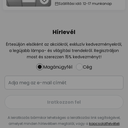
Szállítási idő: 12-17 munkanap
Hírlevél
Értesüljön elsőként az akciókról, exkluzív kedvezményekről,
a legújabb lámpa- és világítási trendekről. Regisztráljon
most és szerezzen 15% kedvezményt!
Magánügyfél
Cég
Iratkozzon fel
A leiratkozás bármikor lehetséges a leiratkozási link segítségével,
amelyet minden hírlevélben megtalál, vagy a
kapcsolatfelvételi