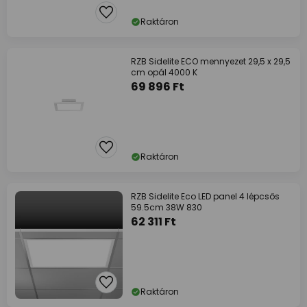
Raktáron
RZB Sidelite ECO mennyezet 29,5 x 29,5
cm opál 4000 K
69 896 Ft
Raktáron
RZB Sidelite Eco LED panel 4 lépcsős
59.5cm 38W 830
62 311 Ft
Raktáron