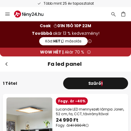
Több mint 25 év tapasztalat
Ugrás
a
tartalomhoz
sés
Csak
01N 15Ó 10P 22M
Továbbá
akár 13 % kedvezmény!
Kód:
HET
másolás
WOW HÉT |
Akár 70 %
Fa led panel
1 Tétel
Szűrő
1
Fogy. ár -40%
Lucande LED mennyezeti lámpa Joren,
52 cm, fa, CCT, távirányítóval
24 990 Ft
Fogy. ár
41 990 Ft