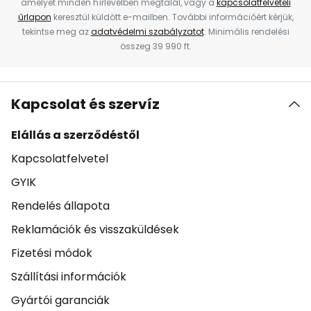
amelyet minden hírlevélben megtalál, vagy a
kapcsolatfelvételi
űrlapon
keresztül küldött e-mailben. További információért kérjük,
tekintse meg az
adatvédelmi szabályzatot
. Minimális rendelési
összeg 39 990 ft.
Kapcsolat és szervíz
Elállás a szerződéstől
Kapcsolatfelvetel
GYIK
Rendelés állapota
Reklamációk és visszaküldések
Fizetési módok
Szállítási információk
Gyártói garanciák