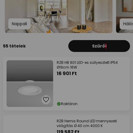
Nappali
Háló
55 tételek
Szűrő
1
RZB HB 801 LED-es süllyesztett IP54
Ø19cm 16W
16 901 Ft
Raktáron
RZB Hemis Round LED mennyezeti
világítás Ø 40 cm 4000 K
119 582 Ft