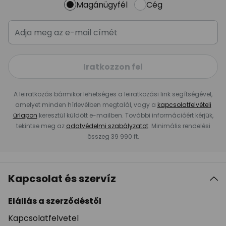
Magánügyfél
Cég
Iratkozzon fel
A leiratkozás bármikor lehetséges a leiratkozási link segítségével,
amelyet minden hírlevélben megtalál, vagy a
kapcsolatfelvételi
űrlapon
keresztül küldött e-mailben. További információért kérjük,
tekintse meg az
adatvédelmi szabályzatot
. Minimális rendelési
összeg 39 990 ft.
Kapcsolat és szervíz
Elállás a szerződéstől
Kapcsolatfelvetel