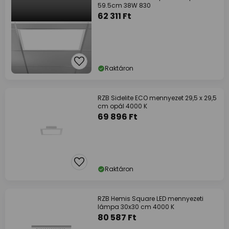
59.5cm 38W 830
62 311 Ft
Raktáron
RZB Sidelite ECO mennyezet 29,5 x 29,5
cm opál 4000 K
69 896 Ft
Raktáron
RZB Hemis Square LED mennyezeti
lámpa 30x30 cm 4000 K
80 587 Ft