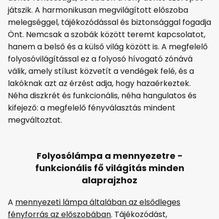
játszik. A harmonikusan megvilágított előszoba
melegséggel, tájékozódással és biztonsággal fogadja
Önt. Nemcsak a szobák között teremt kapcsolatot,
hanem a belső és a külső világ között is. A megfelelő
folyosóvilágítással ez a folyosó hívogató zónává
válik, amely stílust közvetít a vendégek felé, és a
lakóknak azt az érzést adja, hogy hazaérkeztek.
Néha diszkrét és funkcionális, néha hangulatos és
kifejező: a megfelelő fényválasztás mindent
megváltoztat.
Folyosólámpa a mennyezetre -
funkcionális fő világítás minden
alaprajzhoz
A
mennyezeti lámpa általában az elsődleges
fényforrás az előszobában
. Tájékozódást,