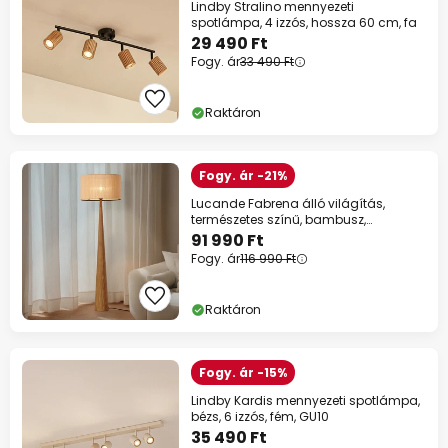
Lindby Stralino mennyezeti
spotlámpa, 4 izzós, hossza 60 cm, fa
29 490 Ft
Fogy. ár
33 490 Ft
Raktáron
Fogy. ár -21%
Lucande Fabrena álló világítás,
természetes színű, bambusz,
magasság 138 cm
91 990 Ft
Fogy. ár
116 990 Ft
Raktáron
Fogy. ár -15%
Lindby Kardis mennyezeti spotlámpa,
bézs, 6 izzós, fém, GU10
35 490 Ft