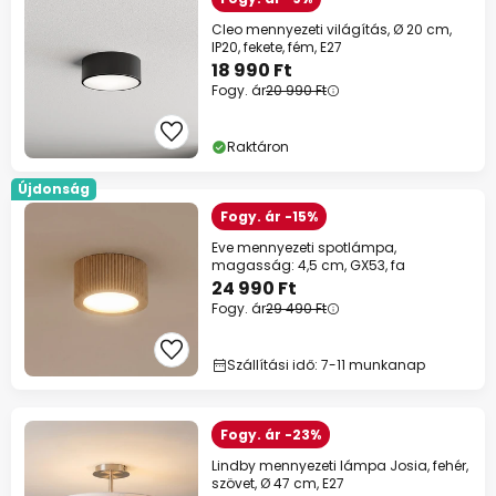
Cleo mennyezeti világítás, Ø 20 cm,
IP20, fekete, fém, E27
18 990 Ft
Fogy. ár
20 990 Ft
Raktáron
Újdonság
Fogy. ár -15%
Eve mennyezeti spotlámpa,
magasság: 4,5 cm, GX53, fa
24 990 Ft
Fogy. ár
29 490 Ft
Szállítási idő: 7-11 munkanap
Fogy. ár -23%
Lindby mennyezeti lámpa Josia, fehér,
szövet, Ø 47 cm, E27