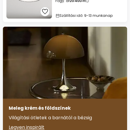
Fogy. ár
29 490 Ft
Szállítási idő: 9-13 munkanap
Meleg krém és földszínek
Világítási ötletek a barnától a bézsig
Legyen inspirált