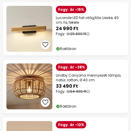
Fogy. ár -15%
Lucande LED fali világítás Lieske, 40
cm, fa, fekete
24 990 Ft
Fogy. ár
29 490 Ft
Raktáron
Fogy. ár -38%
Lindby Canyana mennyezeti lámpa,
natúr, rattan, Ø 40 cm
33 490 Ft
Fogy. ár
54 490 Ft
Raktáron
Fogy. ár -12%