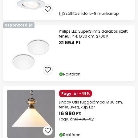
Szállítási idő: 5-8 munkanap
Szponzorálja
Philips LED SuperSlim 2 darabos szett,
fehér, IP44, Ø 30 cm, 2700 K
31 654 Ft
Raktáron
Fogy. ár -49%
Lindby Otis függőlámpa, Ø 30 cm,
fehér, üveg, kúp, E27
16 990 Ft
Fogy. ár
33 490 Ft
Raktáron