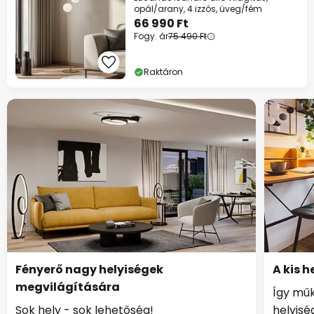
opál/arany, 4 izzós, üveg/fém
66 990 Ft
Fogy. ár
75 490 Ft
Raktáron
Fényerő nagy helyiségek
A kis 
megvilágítására
Így műk
Sok hely - sok lehetőség!
helyis