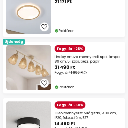
21 171 Ft
Raktáron
Újdonság
Fogy. ár -25%
Lindby Anuva mennyezeti spotlámpa,
86 cm, 5 izzós, bézs, papír
31 490 Ft
Fogy. ár
41 990 Ft
Raktáron
Fogy. ár -50%
Cleo mennyezeti világítás, Ø 30 cm,
IP20, fekete, fém, E27
14 490 Ft