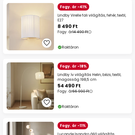
Fogy. ár -41%
Lindby Virelle fali világítás, fehér, textil,
E27
8 490 Ft
Fogy. ár
14 490 Ft
Raktáron
Fogy. ár -18%
Lindby ív világítás Helin, bézs, textil,
magasság 198,5 cm
54 490 Ft
Fogy. ár
66 990 Ft
Raktáron
Fogy. ár -11%
Lucande Isandro álló világítás,