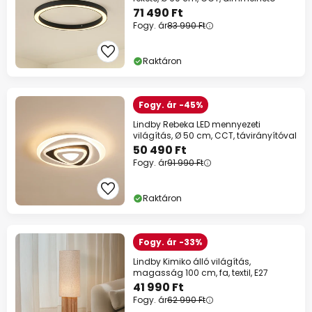
Spórolj most
71 490 Ft
Fogy. ár
83 990 Ft
*Mentes gyartok
Raktáron
Fogy. ár -45%
Lindby Rebeka LED mennyezeti
világítás, Ø 50 cm, CCT, távirányítóval
50 490 Ft
Fogy. ár
91 990 Ft
Raktáron
Fogy. ár -33%
Lindby Kimiko álló világítás,
magasság 100 cm, fa, textil, E27
41 990 Ft
Fogy. ár
62 990 Ft