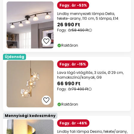
Fogy. ár -53%
Lindby mennyezeti lámpa Della,
fekete-arany, 110 cm, 5 lámpa, E14
26 990 Ft
Fogy. ár
58 490 Ft
Raktáron
Újdonság
Fogy. ár -15%
Lava lógó világítás, 3 izzós, Ø 29 cm,
homokszínű/konyak, G9
66 990 Ft
Fogy. ár
79 490 Ft
Raktáron
Mennyiségi kedvezmény
Fogy. ár -46%
Lindby fali lámpa Desirio, fekete/arany,