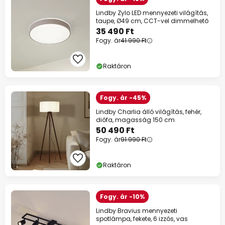
Lindby Zylo LED mennyezeti világítás,
taupe, Ø49 cm, CCT-vel dimmelhető
35 490 Ft
Fogy. ár
41 990 Ft
Raktáron
Fogy. ár -45%
Lindby Charlia álló világítás, fehér,
diófa, magasság 150 cm
50 490 Ft
Fogy. ár
91 990 Ft
Raktáron
Fogy. ár -10%
Lindby Bravius mennyezeti
spotlámpa, fekete, 6 izzós, vas