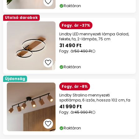
Raktáron
Utolsó darabok
Fogy. ár -37%
Lindby LED mennyezeti lámpa Galad,
fekete, fa, 2-lámpás, 75 cm
31 490 Ft
Fogy. ár
50 490 Ft
Raktáron
Újdonság
Fogy. ár -8%
Lindby Stralino mennyezeti
spotlámpa, 6 izzós, hossza 102 cm, fa
41 990 Ft
Fogy. ár
45 990 Ft
Raktáron