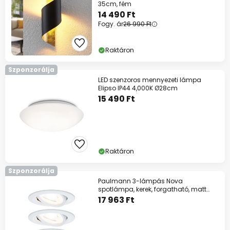
35cm, fém
14 490 Ft
Fogy. ár
26 990 Ft
Raktáron
Szponzorálja
LED szenzoros mennyezeti lámpa
Elipso IP44 4,000K Ø28cm
15 490 Ft
Raktáron
Szponzorálja
Paulmann 3-lámpás Nova
spotlámpa, kerek, forgatható, matt
fehér, GU10, 2700K
17 963 Ft