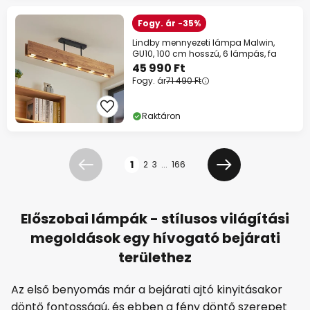
Fogy. ár -35%
Lindby mennyezeti lámpa Malwin,
GU10, 100 cm hosszú, 6 lámpás, fa
45 990 Ft
Fogy. ár
71 490 Ft
Raktáron
Oldal
1
2
3
...
166
Előző
Következő
Előszobai lámpák - stílusos világítási
megoldások egy hívogató bejárati
területhez
Az első benyomás már a bejárati ajtó kinyitásakor
döntő fontosságú, és ebben a fény döntő szerepet