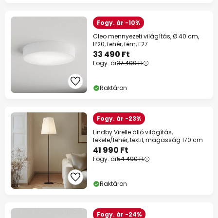
Fogy. ár -10%
Cleo mennyezeti világítás, Ø 40 cm,
IP20, fehér, fém, E27
33 490 Ft
Fogy. ár
37 490 Ft
Raktáron
Fogy. ár -23%
Lindby Virelle álló világítás,
fekete/fehér, textil, magasság 170 cm
41 990 Ft
Fogy. ár
54 490 Ft
Raktáron
Fogy. ár -24%