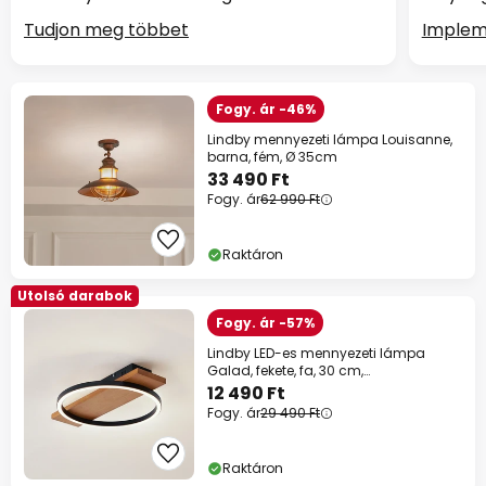
Tudjon meg többet
Implem
Fogy. ár -46%
Lindby mennyezeti lámpa Louisanne,
barna, fém, Ø 35cm
33 490 Ft
Fogy. ár
62 990 Ft
Raktáron
Utolsó darabok
Fogy. ár -57%
Lindby LED-es mennyezeti lámpa
Galad, fekete, fa, 30 cm,
fényerőszabályzóval
12 490 Ft
Fogy. ár
29 490 Ft
Raktáron