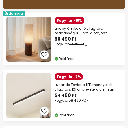
Újdonság
Fogy. ár -19%
Lindby Kimiko álló világítás,
magasság 100 cm, diófa, textil
50 490 Ft
Fogy. ár
62 990 Ft
Raktáron
Fogy. ár -6%
Lucande Teniona LED mennyezeti
világítás, 101 cm, fekete, alumínium
54 490 Ft
Fogy. ár
58 490 Ft
Raktáron