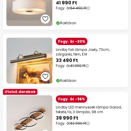
41 990 Ft
Fogy. ár
54 490 Ft
Raktáron
Fogy. ár -20%
Lindby fali lámpa Joely, 73cm,
sárgaréz, fém, E14
33 490 Ft
Fogy. ár
41 990 Ft
Raktáron
Utolsó darabok
Fogy. ár -36%
Lindby LED mennyezeti lámpa Galad,
fekete, fa, 3 lámpás, 98 cm
39 990 Ft
Fogy. ár
62 990 Ft