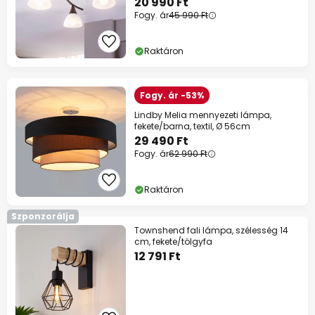
20 990 Ft
Fogy. ár
45 990 Ft
Raktáron
Fogy. ár -53%
Lindby Melia mennyezeti lámpa,
fekete/barna, textil, Ø 56cm
29 490 Ft
Fogy. ár
62 990 Ft
Raktáron
Szponzorálja
Townshend fali lámpa, szélesség 14
cm, fekete/tölgyfa
12 791 Ft