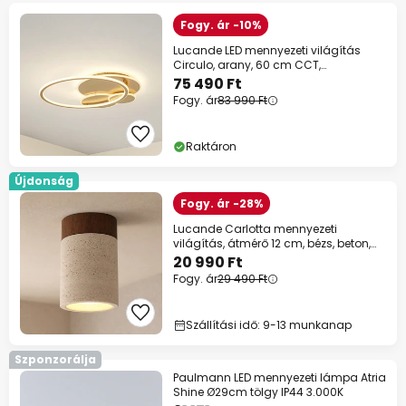
Fogy. ár -10%
Lucande LED mennyezeti világítás
Circulo, arany, 60 cm CCT,
dimmelhető
75 490 Ft
Fogy. ár
83 990 Ft
Raktáron
Újdonság
Fogy. ár -28%
Lucande Carlotta mennyezeti
világítás, átmérő 12 cm, bézs, beton,
E27
20 990 Ft
Fogy. ár
29 490 Ft
Szállítási idő: 9-13 munkanap
Szponzorálja
Paulmann LED mennyezeti lámpa Atria
Shine Ø29cm tölgy IP44 3.000K