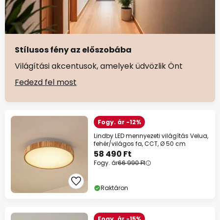
Stílusos fény az előszobába
Világítási akcentusok, amelyek üdvözlik Önt
Fedezd fel most
Fogy. ár -12%
Lindby LED mennyezeti világítás Velua,
fehér/világos fa, CCT, Ø 50 cm
58 490 Ft
Fogy. ár
66 990 Ft
Raktáron
Fogy. ár -15%