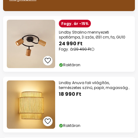
Fogy. ár -15%
Lindby Stralino mennyezeti
spotlámpa, 3 izzós, Ø31 cm, fa, GU10
24 990 Ft
Fogy. ár
29 490 Ft
Raktáron
Lindby Anuva fali világítás,
természetes színű, papír, magasság
25 cm
18 990 Ft
Raktáron