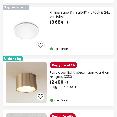
Szponzorálja
Philips SuperSlim LED IP44 2700K Ø 24,5
cm fehér
13 684 Ft
Raktáron
Újdonság
Fogy. ár -13%
Ferro downlight, bézs, műanyag, 6 cm
magas, GX53
12 490 Ft
Fogy. ár
14 490 Ft
Raktáron
Fogy. ár -9%