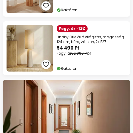
Raktáron
Fogy. ár -13%
Lindby Elfie álló világítás, magasság
124 cm, bézs, vászon, 2x E27
54 490 Ft
Fogy. ár
62 990 Ft
Raktáron