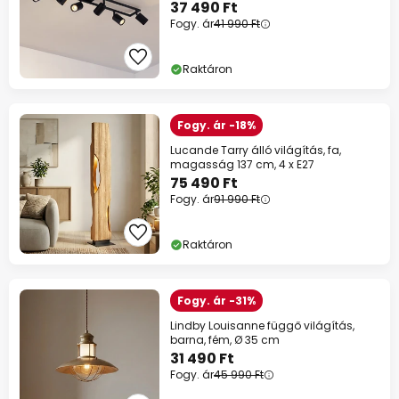
37 490 Ft
Fogy. ár
41 990 Ft
Raktáron
Fogy. ár -18%
Lucande Tarry álló világítás, fa,
magasság 137 cm, 4 x E27
75 490 Ft
Fogy. ár
91 990 Ft
Raktáron
Fogy. ár -31%
Lindby Louisanne függő világítás,
barna, fém, Ø 35 cm
31 490 Ft
Fogy. ár
45 990 Ft