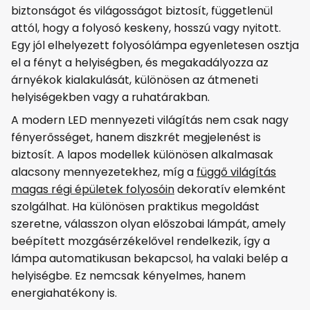
biztonságot és világosságot biztosít, függetlenül
attól, hogy a folyosó keskeny, hosszú vagy nyitott.
Egy jól elhelyezett folyosólámpa egyenletesen osztja
el a fényt a helyiségben, és megakadályozza az
árnyékok kialakulását, különösen az átmeneti
helyiségekben vagy a ruhatárakban.
A modern LED mennyezeti világítás nem csak nagy
fényerősséget, hanem diszkrét megjelenést is
biztosít. A lapos modellek különösen alkalmasak
alacsony mennyezetekhez, míg a
függő világítás
magas régi épületek folyosóin
dekoratív elemként
szolgálhat. Ha különösen praktikus megoldást
szeretne, válasszon olyan előszobai lámpát, amely
beépített mozgásérzékelővel rendelkezik, így a
lámpa automatikusan bekapcsol, ha valaki belép a
helyiségbe. Ez nemcsak kényelmes, hanem
energiahatékony is.