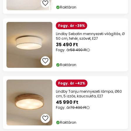
Raktáron
Fogy. ár -39%
Lindby Sebatin mennyezeti világítás, Ø
50 cm, fehér, szövet, E27
35 490 Ft
Fogy. ár
58 490 Ft
Raktáron
Fogy. ár -42%
Lindby Tanju mennyezeti lámpa, Ø60
cm, 5 izzós, kaucsukfa, E27
45 990 Ft
Fogy. ár
79 490 Ft
Raktáron