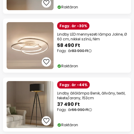
Raktáron
Fogy. ár -30%
Lindby LED mennyezeti lámpa Joline, Ø
60 cm, nikkel színű, fém
58 490 Ft
Fogy. ár
83 990 Ft
Raktáron
Fogy. ár -44%
Lindby állólámpa Benik, állvány, textil,
fekete/arany, 153cm
37 490 Ft
Fogy. ár
66 990 Ft
Raktáron