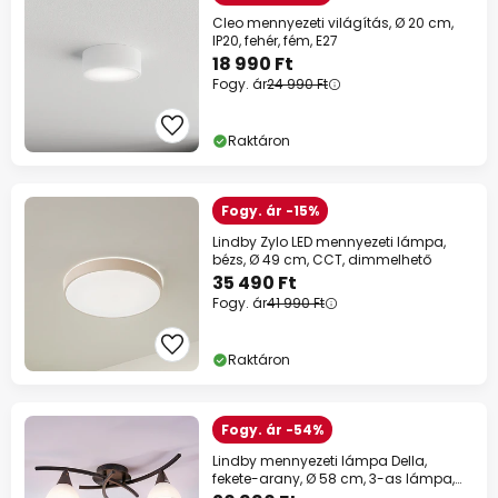
Cleo mennyezeti világítás, Ø 20 cm,
IP20, fehér, fém, E27
18 990 Ft
Fogy. ár
24 990 Ft
Raktáron
Fogy. ár -15%
Lindby Zylo LED mennyezeti lámpa,
bézs, Ø 49 cm, CCT, dimmelhető
35 490 Ft
Fogy. ár
41 990 Ft
Raktáron
Fogy. ár -54%
Lindby mennyezeti lámpa Della,
fekete-arany, Ø 58 cm, 3-as lámpa,
E14