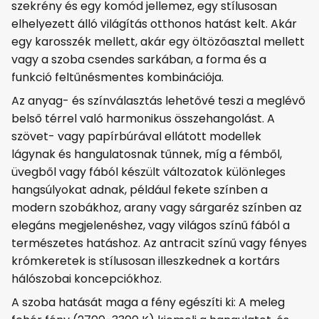
szekrény és egy komód jellemez, egy stílusosan
elhelyezett álló világítás otthonos hatást kelt. Akár
egy karosszék mellett, akár egy öltözőasztal mellett
vagy a szoba csendes sarkában, a forma és a
funkció feltűnésmentes kombinációja.
Az anyag- és színválasztás lehetővé teszi a meglévő
belső térrel való harmonikus összehangolást. A
szövet- vagy papírbúrával ellátott modellek
lágynak és hangulatosnak tűnnek, míg a fémből,
üvegből vagy fából készült változatok különleges
hangsúlyokat adnak, például fekete színben a
modern szobákhoz, arany vagy sárgaréz színben az
elegáns megjelenéshez, vagy világos színű fából a
természetes hatáshoz. Az antracit színű vagy fényes
krómkeretek is stílusosan illeszkednek a kortárs
hálószobai koncepciókhoz.
A szoba hatását maga a fény egészíti ki: A meleg