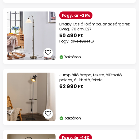
Fogy. ár -29%
Lindby Otis állólámpa, antik sárgaréz,
üveg, 170 cm, E27
50 490 Ft
Fogy. ár
71 490 Ft
Raktáron
Jump állólámpa, fekete, állítható,
polcos, állítható, fekete
62 990 Ft
Raktáron
Fogy. ár -14%