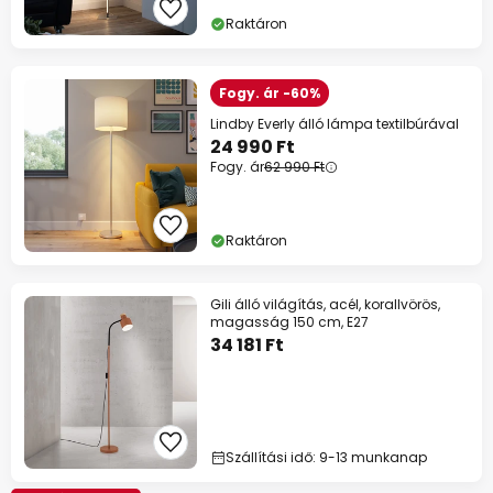
Raktáron
Fogy. ár -60%
Lindby Everly álló lámpa textilbúrával
24 990 Ft
Fogy. ár
62 990 Ft
Raktáron
Gili álló világítás, acél, korallvörös,
magasság 150 cm, E27
34 181 Ft
Szállítási idő: 9-13 munkanap