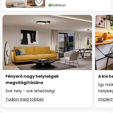
Raktáron
Fényerő nagy helyiségek
A kis 
megvilágítására
Így műk
Sok hely - sok lehetőség!
helyis
Tudjon meg többet
Implem