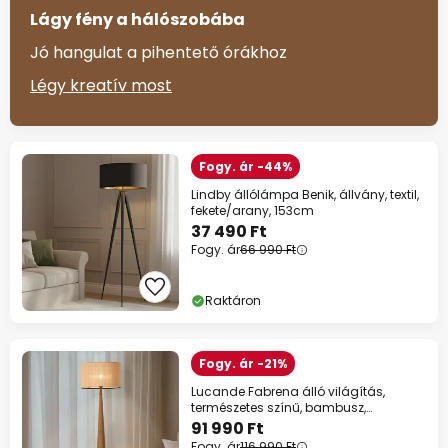
Lágy fény a hálószobába
Jó hangulat a pihentető órákhoz
Légy kreatív most
Fogy. ár -44%
Lindby állólámpa Benik, állvány, textil,
fekete/arany, 153cm
37 490 Ft
Fogy. ár
66 990 Ft
Raktáron
Fogy. ár -21%
Lucande Fabrena álló világítás,
természetes színű, bambusz,
magasság 138 cm
91 990 Ft
Fogy. ár
116 990 Ft