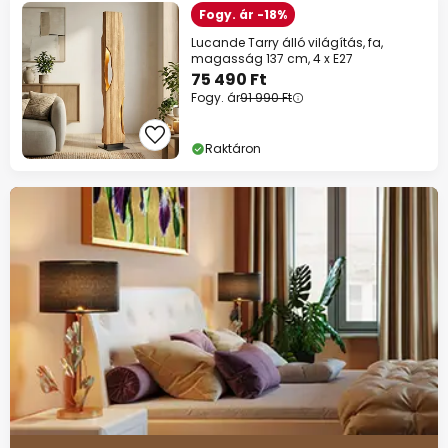
Fogy. ár -18%
Lucande Tarry álló világítás, fa,
magasság 137 cm, 4 x E27
75 490 Ft
Fogy. ár
91 990 Ft
Raktáron