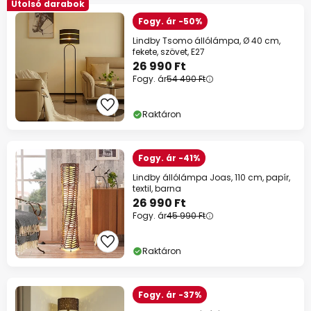
Utolsó darabok
Fogy. ár -50%
Lindby Tsomo állólámpa, Ø 40 cm,
fekete, szövet, E27
26 990 Ft
Fogy. ár
54 490 Ft
Raktáron
Fogy. ár -41%
Lindby állólámpa Joas, 110 cm, papír,
textil, barna
26 990 Ft
Fogy. ár
45 990 Ft
Raktáron
Fogy. ár -37%