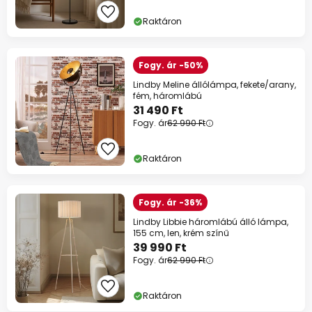
Raktáron
Fogy. ár -50%
Lindby Meline állólámpa, fekete/arany,
fém, háromlábú
31 490 Ft
Fogy. ár
62 990 Ft
Raktáron
Fogy. ár -36%
Lindby Libbie háromlábú álló lámpa,
155 cm, len, krém színű
39 990 Ft
Fogy. ár
62 990 Ft
Raktáron