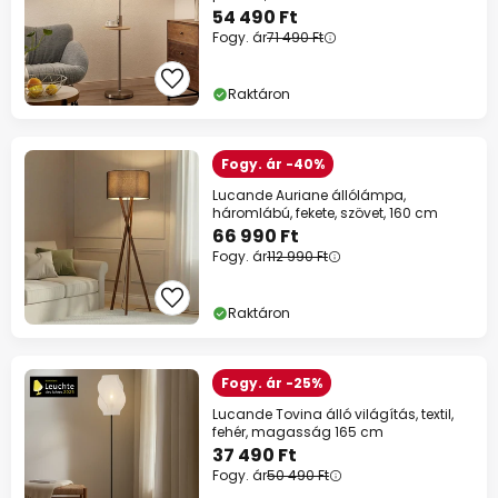
54 490 Ft
Fogy. ár
71 490 Ft
Raktáron
Fogy. ár -40%
Lucande Auriane állólámpa,
háromlábú, fekete, szövet, 160 cm
66 990 Ft
Fogy. ár
112 990 Ft
Raktáron
Fogy. ár -25%
Lucande Tovina álló világítás, textil,
fehér, magasság 165 cm
37 490 Ft
Fogy. ár
50 490 Ft