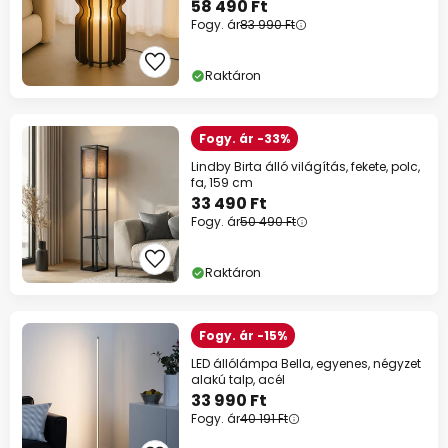
58 490 Ft
Fogy. ár
83 990 Ft
Raktáron
Fogy. ár -33%
Lindby Birta álló világítás, fekete, polc,
fa, 159 cm
33 490 Ft
Fogy. ár
50 490 Ft
Raktáron
Fogy. ár -15%
LED állólámpa Bella, egyenes, négyzet
alakú talp, acél
33 990 Ft
Fogy. ár
40 191 Ft