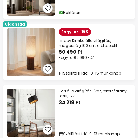
Raktáron
Újdonság
Fogy. ár -19%
Lindby Kimiko álló világítás,
magasság 100 cm, diófa, textil
50 490 Ft
Fogy. ár
62 990 Ft
Szállítási idő: 10-15 munkanap
Kari álló világítás, ívelt, fekete/arany,
textil, E27
34 219 Ft
Szállítási idő: 9-13 munkanap