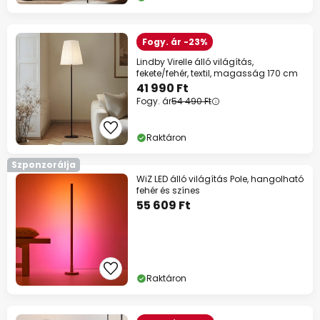
Fogy. ár -23%
Lindby Virelle álló világítás,
fekete/fehér, textil, magasság 170 cm
41 990 Ft
Fogy. ár
54 490 Ft
Raktáron
Szponzorálja
WiZ LED álló világítás Pole, hangolható
fehér és színes
55 609 Ft
Raktáron