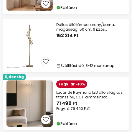
Raktáron
Dallas álló lámpa, arany/barna,
magasság 150 cm, 6 izzós,
fényerőszabályozóval
152 214 Ft
Szállítási idő: 8-12 munkanap
Újdonság
Fogy. ár -10%
Lucande Raymond LED álló világítás,
titánszínű, CCT, dimmelhető
fényerővel
71 490 Ft
Fogy. ár
79 490 Ft
Raktáron