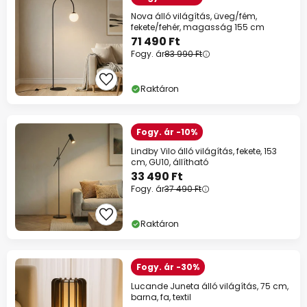
Nova álló világítás, üveg/fém,
fekete/fehér, magasság 155 cm
71 490 Ft
Fogy. ár
83 990 Ft
Raktáron
Fogy. ár -10%
Lindby Vilo álló világítás, fekete, 153
cm, GU10, állítható
33 490 Ft
Fogy. ár
37 490 Ft
Raktáron
Fogy. ár -30%
Lucande Juneta álló világítás, 75 cm,
barna, fa, textil