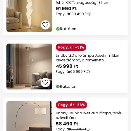
fehér, CCT, magasság 137 cm
91 990 Ft
Fogy. ár
100 490 Ft
Raktáron
Fogy. ár -31%
Lindby LED állólámpa Josefin, nikkel,
olvasólámpa, dimmelhető
45 990 Ft
Fogy. ár
66 990 Ft
Raktáron
Fogy. ár -33%
Lindby Belinda ívelt álló lámpa, fehér
szövetbúra
58 490 Ft
Fogy. ár
87 990 Ft