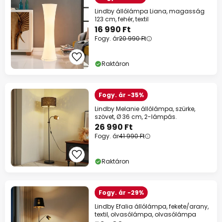
Lindby állólámpa Liana, magasság
123 cm, fehér, textil
16 990 Ft
Fogy. ár
20 990 Ft
Raktáron
Fogy. ár -35%
Lindby Melanie állólámpa, szürke,
szövet, Ø 36 cm, 2-lámpás.
26 990 Ft
Fogy. ár
41 990 Ft
Raktáron
Fogy. ár -29%
Lindby Efalia állólámpa, fekete/arany,
textil, olvasólámpa, olvasólámpa