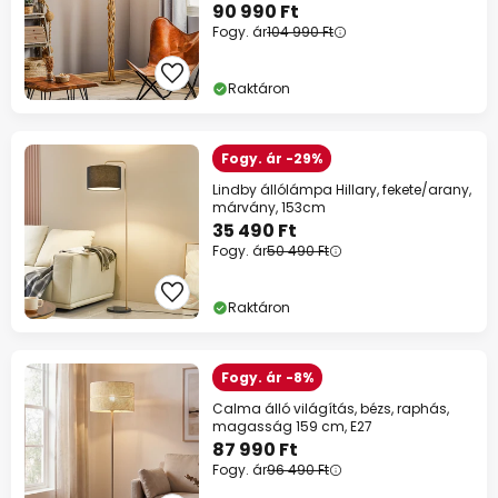
90 990 Ft
Fogy. ár
104 990 Ft
Raktáron
Fogy. ár -29%
Lindby állólámpa Hillary, fekete/arany,
márvány, 153cm
35 490 Ft
Fogy. ár
50 490 Ft
Raktáron
Fogy. ár -8%
Calma álló világítás, bézs, raphás,
magasság 159 cm, E27
87 990 Ft
Fogy. ár
96 490 Ft