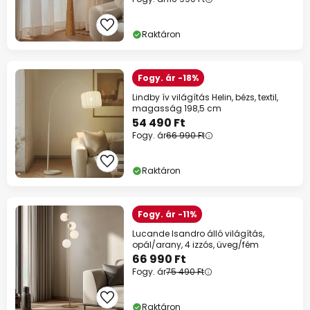
Raktáron
Fogy. ár -18%
Lindby ív világítás Helin, bézs, textil,
magasság 198,5 cm
54 490 Ft
Fogy. ár
66 990 Ft
Raktáron
Fogy. ár -11%
Lucande Isandro álló világítás,
opál/arany, 4 izzós, üveg/fém
66 990 Ft
Fogy. ár
75 490 Ft
Raktáron