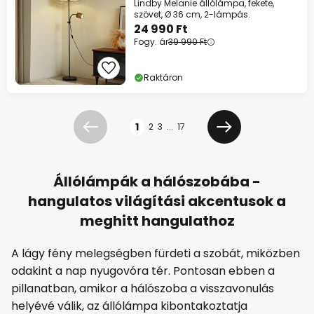
Lindby Melanie állólámpa, fekete,
szövet, Ø 36 cm, 2-lámpás.
24 990 Ft
Fogy. ár
39 990 Ft
Raktáron
Oldal
1
2
3
...
17
Előző
Következő
Állólámpák a hálószobába -
hangulatos világítási akcentusok a
meghitt hangulathoz
A lágy fény melegségben fürdeti a szobát, miközben
odakint a nap nyugovóra tér. Pontosan ebben a
pillanatban, amikor a hálószoba a visszavonulás
helyévé válik, az állólámpa kibontakoztatja