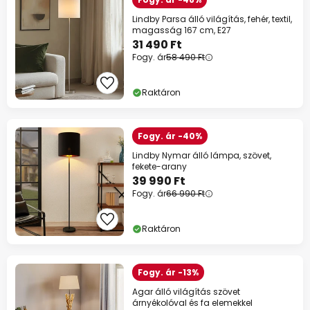
Lindby Parsa álló világítás, fehér, textil,
magasság 167 cm, E27
31 490 Ft
Fogy. ár
58 490 Ft
Raktáron
Fogy. ár -40%
Lindby Nymar álló lámpa, szövet,
fekete-arany
39 990 Ft
Fogy. ár
66 990 Ft
Raktáron
Fogy. ár -13%
Agar álló világítás szövet
árnyékolóval és fa elemekkel