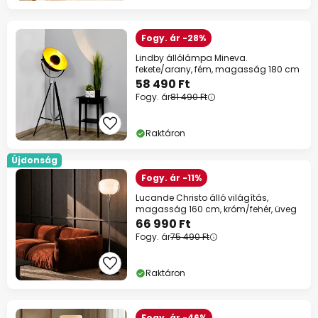
Fogy. ár -28%
Lindby állólámpa Mineva.
fekete/arany, fém, magasság 180 cm
58 490 Ft
Fogy. ár
81 490 Ft
Raktáron
Újdonság
Fogy. ár -11%
Lucande Christo álló világítás,
magasság 160 cm, króm/fehér, üveg
66 990 Ft
Fogy. ár
75 490 Ft
Raktáron
Fogy. ár -46%