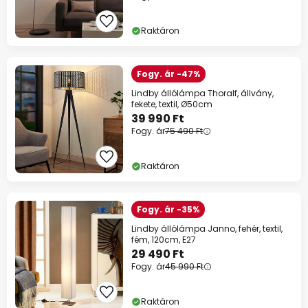
Raktáron
Fogy. ár -47%
Lindby állólámpa Thoralf, állvány,
fekete, textil, Ø50cm
39 990 Ft
Fogy. ár
75 490 Ft
Raktáron
Fogy. ár -35%
Lindby állólámpa Janno, fehér, textil,
fém, 120cm, E27
29 490 Ft
Fogy. ár
45 990 Ft
Raktáron