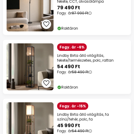
fekete, CCT, olvasólámpa
79 490 Ft
Fogy. ár
87 990 Ft
Raktáron
Fogy. ár -6%
Lindby Birta álló világítás,
fekete/természetes, polc, rattan
54 490 Ft
Fogy. ár
58 490 Ft
Raktáron
Fogy. ár -15%
Lindby Birta álló világítás, fa
színű/fehér, polc, fa
45 990 Ft
Fogy. ár
54 490 Ft