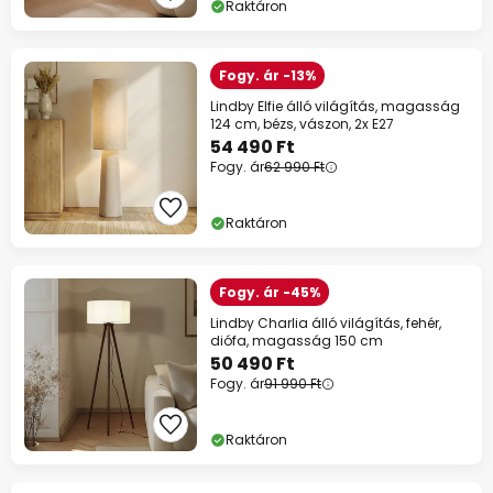
Raktáron
Fogy. ár -13%
Lindby Elfie álló világítás, magasság
124 cm, bézs, vászon, 2x E27
54 490 Ft
Fogy. ár
62 990 Ft
Raktáron
Fogy. ár -45%
Lindby Charlia álló világítás, fehér,
diófa, magasság 150 cm
50 490 Ft
Fogy. ár
91 990 Ft
Raktáron