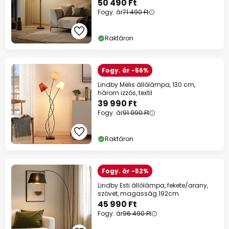
50 490 Ft
Fogy. ár
71 490 Ft
Raktáron
Fogy. ár -56%
Lindby Melis állólámpa, 130 cm,
három izzós, textil
39 990 Ft
Fogy. ár
91 990 Ft
Raktáron
Fogy. ár -52%
Lindby Esti állólámpa, fekete/arany,
szövet, magasság 192cm
45 990 Ft
Fogy. ár
96 490 Ft