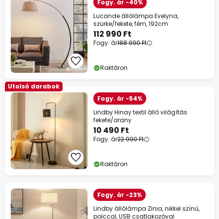
Fogy. ár -40%
Lucande állólámpa Evelyna,
szürke/fekete, fém, 192cm
112 990 Ft
Fogy. ár
188 990 Ft
Raktáron
Utolsó darabok
Fogy. ár -54%
Lindby Hinay textil álló világítás
fekete/arany
10 490 Ft
Fogy. ár
22 990 Ft
Raktáron
Fogy. ár -23%
Lindby állólámpa Zinia, nikkel színű,
polccal, USB csatlakozóval