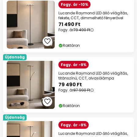
Fogy. ár -10%
Lucande Raymond LED álló világítás,
fekete, CCT, dimmelhető fényerővel
71 490 Ft
Fogy. ár
79 490 Ft
Raktáron
Újdonság
Fogy. ár -9%
Lucande Raymond LED álló világítás,
titánszínű, CCT, olvasólámpa
79 490 Ft
Fogy. ár
87 990 Ft
Raktáron
Újdonság
Fogy. ár -9%
Lucande Raymond LED álló világítás,