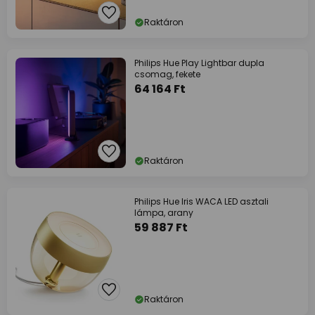
Raktáron
Philips Hue Play Lightbar dupla
csomag, fekete
64 164 Ft
Raktáron
Philips Hue Iris WACA LED asztali
lámpa, arany
59 887 Ft
Raktáron