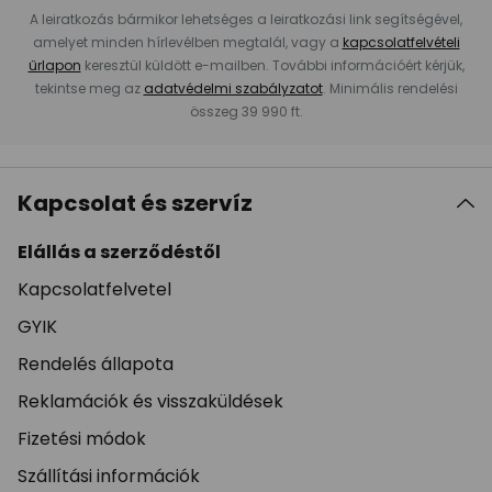
A leiratkozás bármikor lehetséges a leiratkozási link segítségével,
amelyet minden hírlevélben megtalál, vagy a
kapcsolatfelvételi
űrlapon
keresztül küldött e-mailben. További információért kérjük,
tekintse meg az
adatvédelmi szabályzatot
. Minimális rendelési
összeg 39 990 ft.
Kapcsolat és szervíz
Elállás a szerződéstől
Kapcsolatfelvetel
GYIK
Rendelés állapota
Reklamációk és visszaküldések
Fizetési módok
Szállítási információk