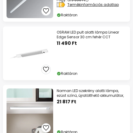
Termékinformációs adatlap
Raktáron
OSRAM LED pult alatti lámpa Linear
Edge Sensor 30 cm fehér CCT
11 490 Ft
Raktáron
Norman LED szekrény alatti lámpa,
ezüst színű, újratölthető akkumulátor,
21 817 Ft
Raktáron