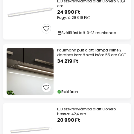
LED szekrénylámpa alatt Conero, 90,9
cm
24 990 Ft
Fogy. ár
28 619 Ft
Szállítási idő: 9-13 munkanap
Paulmann pult alatti lámpa Inline 2
darabos kezdő szett króm 55 cm CCT
34 219 Ft
Raktáron
LED szekrénylámpa alatt Conero,
hossza 42,4 cm
20 990 Ft