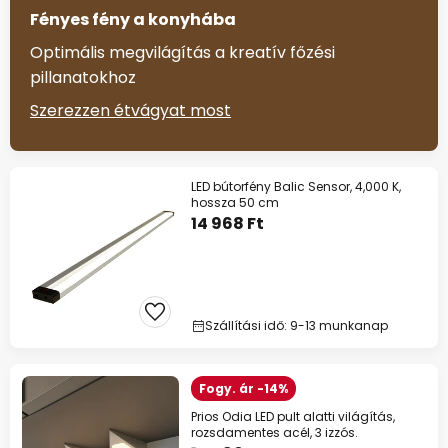
Fényes fény a konyhába
Optimális megvilágítás a kreatív főzési
pillanatokhoz
Szerezzen étvágyat most
LED bútorfény Balic Sensor, 4,000 K,
hossza 50 cm
14 968 Ft
Szállítási idő: 9-13 munkanap
Fogy. ár -14%
Prios Odia LED pult alatti világítás,
rozsdamentes acél, 3 izzós.