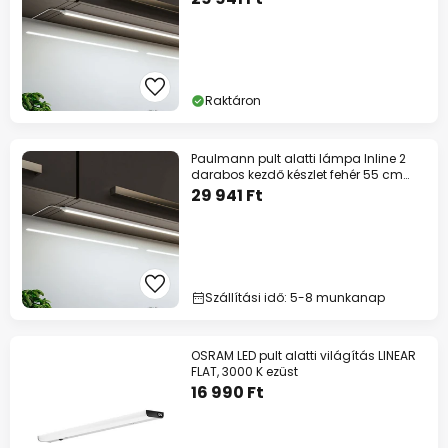
Raktáron
Paulmann pult alatti lámpa Inline 2
darabos kezdő készlet fehér 55 cm
830
29 941 Ft
Szállítási idő: 5-8 munkanap
OSRAM LED pult alatti világítás LINEAR
FLAT, 3000 K ezüst
16 990 Ft