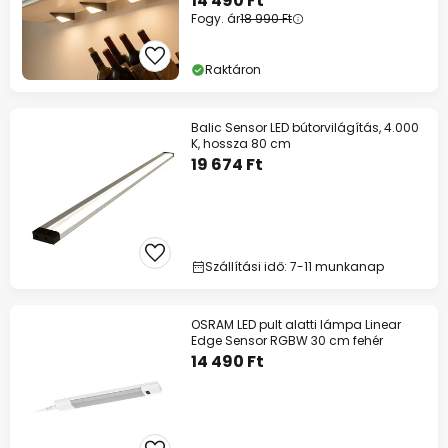
14 490 Ft
Fogy. ár
18 990 Ft
Raktáron
Balic Sensor LED bútorvilágítás, 4.000
K, hossza 80 cm
19 674 Ft
Szállítási idő: 7-11 munkanap
OSRAM LED pult alatti lámpa Linear
Edge Sensor RGBW 30 cm fehér
14 490 Ft