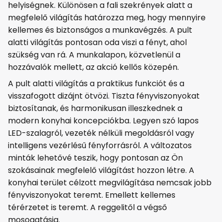
helyiségnek. Különösen a fali szekrények alatt a
megfelelő világítás határozza meg, hogy mennyire
kellemes és biztonságos a munkavégzés. A pult
alatti világítás pontosan oda viszi a fényt, ahol
szükség van rá. A munkalapon, közvetlenül a
hozzávalók mellett, az akció kellős közepén.
A pult alatti világítás a praktikus funkciót és a
visszafogott dizájnt ötvözi. Tiszta fényviszonyokat
biztosítanak, és harmonikusan illeszkednek a
modern konyhai koncepciókba. Legyen szó lapos
LED-szalagról, vezeték nélküli megoldásról vagy
intelligens vezérlésű fényforrásról. A változatos
minták lehetővé teszik, hogy pontosan az Ön
szokásainak megfelelő világítást hozzon létre. A
konyhai terület célzott megvilágítása nemcsak jobb
fényviszonyokat teremt. Emellett kellemes
térérzetet is teremt. A reggelitől a végső
mosogatásig.