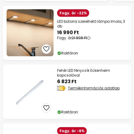
Fogy. ár -22%
LED bútorra szerelhető lámpa Imola, 3
db
16 990 Ft
Fogy. ár
21 898 Ft
Raktáron
Fehér LED fénycsík Eckenheim
kapcsolóval
6 823 Ft
Termékinformációs adatlap
Raktáron
Fogy. ár -6%