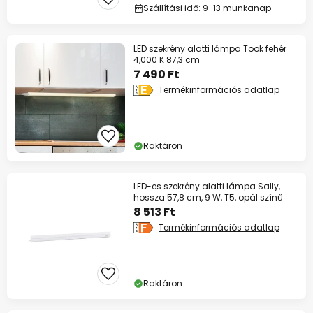
Szállítási idő: 9-13 munkanap
LED szekrény alatti lámpa Took fehér
4,000 K 87,3 cm
7 490 Ft
Termékinformációs adatlap
Raktáron
LED-es szekrény alatti lámpa Sally,
hossza 57,8 cm, 9 W, T5, opál színű
8 513 Ft
Termékinformációs adatlap
Raktáron