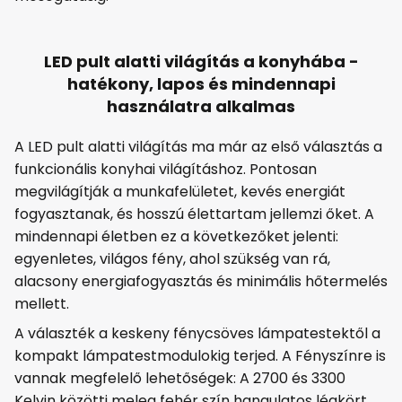
LED pult alatti világítás a konyhába -
hatékony, lapos és mindennapi
használatra alkalmas
A LED pult alatti világítás ma már az első választás a
funkcionális konyhai világításhoz. Pontosan
megvilágítják a munkafelületet, kevés energiát
fogyasztanak, és hosszú élettartam jellemzi őket. A
mindennapi életben ez a következőket jelenti:
egyenletes, világos fény, ahol szükség van rá,
alacsony energiafogyasztás és minimális hőtermelés
mellett.
A választék a keskeny fénycsöves lámpatestektől a
kompakt lámpatestmodulokig terjed. A Fényszínre is
vannak megfelelő lehetőségek: A 2700 és 3300
Kelvin közötti meleg fehér szín hangulatos légkört