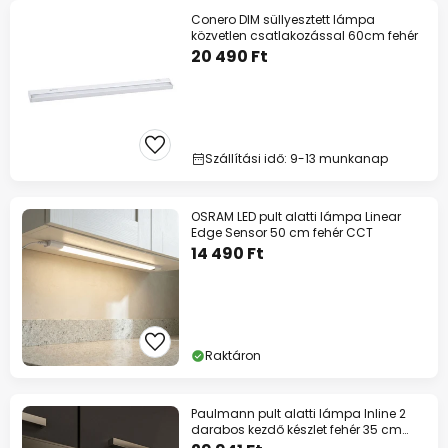
Conero DIM süllyesztett lámpa
közvetlen csatlakozással 60cm fehér
20 490 Ft
Szállítási idő: 9-13 munkanap
OSRAM LED pult alatti lámpa Linear
Edge Sensor 50 cm fehér CCT
14 490 Ft
Raktáron
Paulmann pult alatti lámpa Inline 2
darabos kezdő készlet fehér 35 cm
CCT