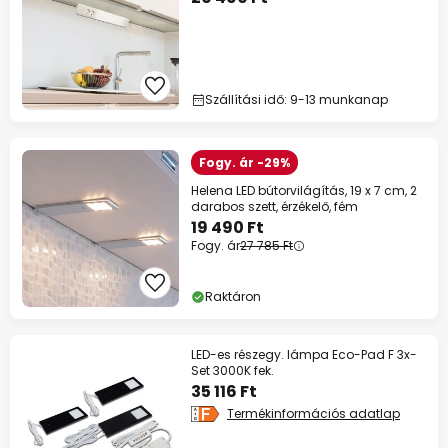
Szállítási idő: 9-13 munkanap
Fogy. ár -29%
Helena LED bútorvilágítás, 19 x 7 cm, 2
darabos szett, érzékelő, fém
19 490 Ft
Fogy. ár
27 785 Ft
Raktáron
LED-es részegy. lámpa Eco-Pad F 3x-
Set 3000K fek.
35 116 Ft
Termékinformációs adatlap