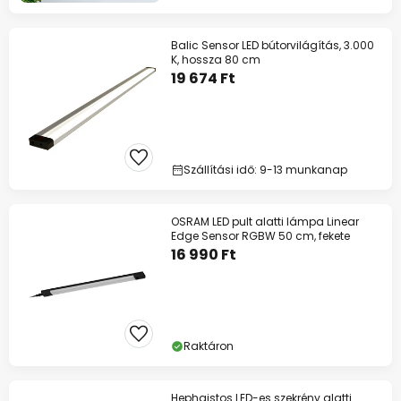
Balic Sensor LED bútorvilágítás, 3.000
K, hossza 80 cm
19 674 Ft
Szállítási idő: 9-13 munkanap
OSRAM LED pult alatti lámpa Linear
Edge Sensor RGBW 50 cm, fekete
16 990 Ft
Raktáron
Hephaistos LED-es szekrény alatti