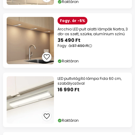
Raktáron
Fogy. ár -5%
Arcchio LED pult alatti lámpák Nortra, 3
db-os szett, szürke, alumínium színű
35 490 Ft
Fogy. ár
37 490 Ft
Raktáron
LED pultvilágító lámpa Fida 60 cm,
szabályozóval
16 990 Ft
Raktáron