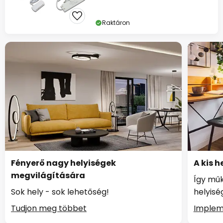
Raktáron
Fényerő nagy helyiségek
A kis 
megvilágítására
Így műk
Sok hely - sok lehetőség!
helyis
Tudjon meg többet
Implem