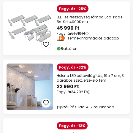
Fogy. ár -25%
LED-es részegység lámpa Eco-Pad F
5x-Set 4000K alu
45 990 Ft
Fogy. ár
61 710 Ft
Termékinformációs adatlap
Raktáron
Fogy. ár -32%
Helena LED bútorvilágítás, 19 x 7 cm, 3
darabos szett, érzékelő, fém
22 990 Ft
Fogy. ár
34 202 Ft
Szállítási idő: 4-7 munkanap
Fogy. ár -12%