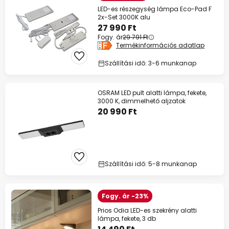
LED-es részegység lámpa Eco-Pad F
2x-Set 3000K alu
27 990 Ft
Fogy. ár
29 791 Ft
Termékinformációs adatlap
Szállítási idő: 3-6 munkanap
OSRAM LED pult alatti lámpa, fekete,
3000 K, dimmelhető aljzatok
20 990 Ft
Szállítási idő: 5-8 munkanap
Fogy. ár -23%
Prios Odia LED-es szekrény alatti
lámpa, fekete, 3 db