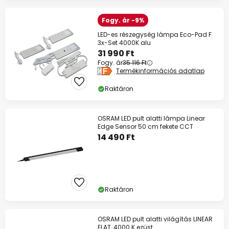
Fogy. ár -9%
LED-es részegység lámpa Eco-Pad F
3x-Set 4000K alu
31 990 Ft
Fogy. ár
35 116 Ft
Termékinformációs adatlap
Raktáron
OSRAM LED pult alatti lámpa Linear
Edge Sensor 50 cm fekete CCT
14 490 Ft
Raktáron
OSRAM LED pult alatti világítás LINEAR
FLAT, 4000 K ezüst