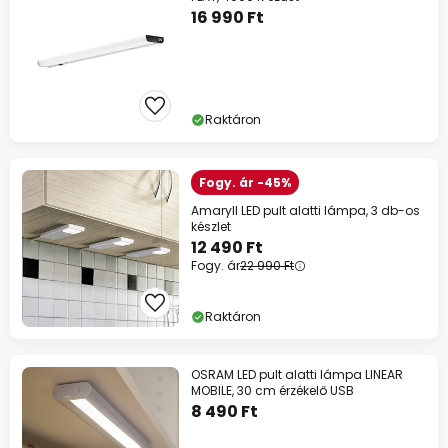
16 990 Ft
Raktáron
Fogy. ár -45%
Amaryll LED pult alatti lámpa, 3 db-os
készlet
12 490 Ft
Fogy. ár
22 990 Ft
Raktáron
OSRAM LED pult alatti lámpa LINEAR
MOBILE, 30 cm érzékelő USB
8 490 Ft