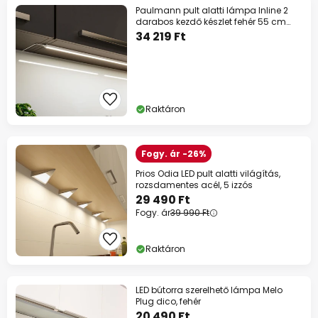
Paulmann pult alatti lámpa Inline 2
darabos kezdő készlet fehér 55 cm
CCT
34 219 Ft
Raktáron
Fogy. ár -26%
Prios Odia LED pult alatti világítás,
rozsdamentes acél, 5 izzós
29 490 Ft
Fogy. ár
39 990 Ft
Raktáron
LED bútorra szerelhető lámpa Melo
Plug dico, fehér
20 490 Ft