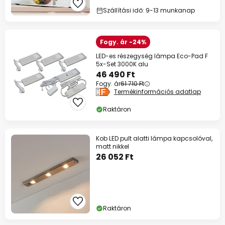
Szállítási idő: 9-13 munkanap
Fogy. ár -24%
LED-es részegység lámpa Eco-Pad F
5x-Set 3000K alu
46 490 Ft
Fogy. ár
61 710 Ft
Termékinformációs adatlap
Raktáron
Kob LED pult alatti lámpa kapcsolóval,
matt nikkel
26 052 Ft
Raktáron