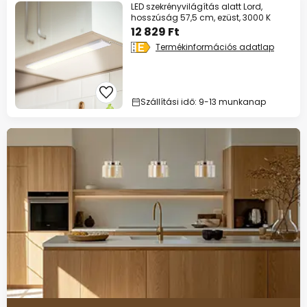
LED szekrényvilágítás alatt Lord,
hosszúság 57,5 cm, ezüst, 3000 K
12 829 Ft
Termékinformációs adatlap
Szállítási idő: 9-13 munkanap