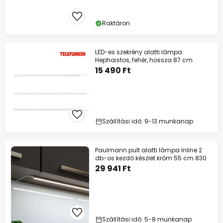
Raktáron
LED-es szekrény alatti lámpa
Hephaistos, fehér, hossza 87 cm
15 490 Ft
Szállítási idő: 9-13 munkanap
Paulmann pult alatti lámpa Inline 2
db-os kezdő készlet króm 55 cm 830
29 941 Ft
Szállítási idő: 5-8 munkanap