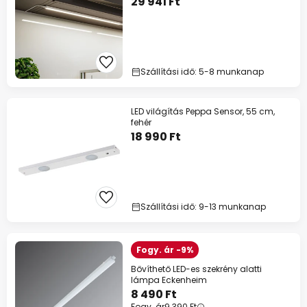
29 941 Ft
Szállítási idő: 5-8 munkanap
LED világítás Peppa Sensor, 55 cm,
fehér
18 990 Ft
Szállítási idő: 9-13 munkanap
Fogy. ár -9%
Bővíthető LED-es szekrény alatti
lámpa Eckenheim
8 490 Ft
Fogy. ár
9 390 Ft