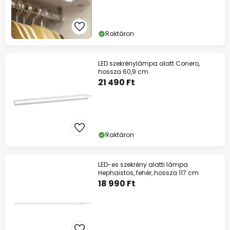
Raktáron
LED szekrénylámpa alatt Conero,
hossza 60,9 cm
21 490 Ft
Raktáron
LED-es szekrény alatti lámpa
Hephaistos, fehér, hossza 117 cm
18 990 Ft