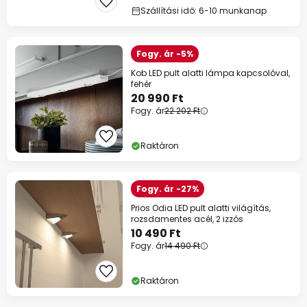
Szállítási idő: 6-10 munkanap
Fogy. ár -5%
Kob LED pult alatti lámpa kapcsolóval,
fehér
20 990 Ft
Fogy. ár
22 202 Ft
Raktáron
Fogy. ár -27%
Prios Odia LED pult alatti világítás,
rozsdamentes acél, 2 izzós
10 490 Ft
Fogy. ár
14 490 Ft
Raktáron