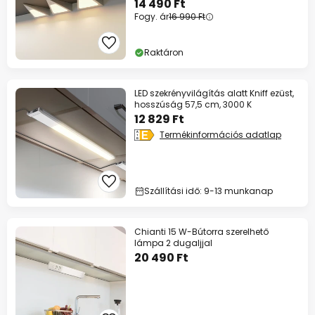
14 490 Ft
Fogy. ár
16 990 Ft
Raktáron
LED szekrényvilágítás alatt Kniff ezüst,
hosszúság 57,5 cm, 3000 K
12 829 Ft
Termékinformációs adatlap
Szállítási idő: 9-13 munkanap
Chianti 15 W-Bútorra szerelhető
lámpa 2 dugaljjal
20 490 Ft