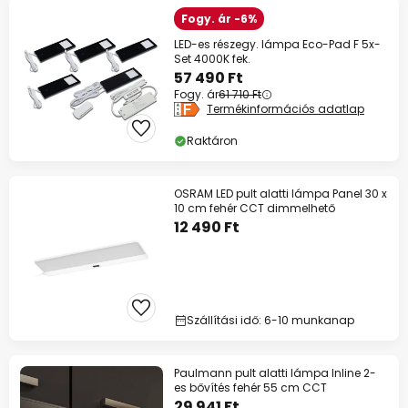
Fogy. ár -6%
LED-es részegy. lámpa Eco-Pad F 5x-
Set 4000K fek.
57 490 Ft
Fogy. ár
61 710 Ft
Termékinformációs adatlap
Raktáron
OSRAM LED pult alatti lámpa Panel 30 x
10 cm fehér CCT dimmelhető
12 490 Ft
Szállítási idő: 6-10 munkanap
Paulmann pult alatti lámpa Inline 2-
es bővítés fehér 55 cm CCT
29 941 Ft