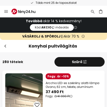
Ingyenes visszaküldés 50 napon belül
Ugrás
a
tartalomhoz
sés
Továbbá
akár 14 % kedvezmény!
Kód:
AKCIO
másolás
VÁSÁROLJ & SPÓROLJ |
Akár 70 %
Konyhai pultvilágítás
280 tételek
Szűrő
Fogy. ár -10%
Arcchio LED-es szekrény alatti lámpa
Ovano, 62 cm, fekete, alumínium
37 490 Ft
Fogy. ár
41 990 Ft