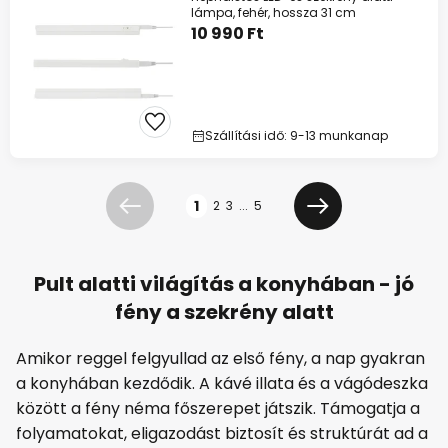
lámpa, fehér, hossza 31 cm
10 990 Ft
Szállítási idő: 9-13 munkanap
Oldal
1
2
3
...
5
Előző
Következő
Pult alatti világítás a konyhában - jó
fény a szekrény alatt
Amikor reggel felgyullad az első fény, a nap gyakran
a konyhában kezdődik. A kávé illata és a vágódeszka
között a fény néma főszerepet játszik. Támogatja a
folyamatokat, eligazodást biztosít és struktúrát ad a