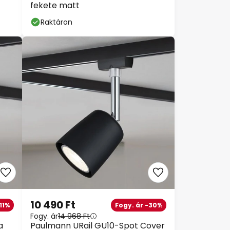
fekete matt
Raktáron
10 490 Ft
11%
Fogy. ár -30%
Fogy. ár
14 968 Ft
a
Paulmann URail GU10-Spot Cover