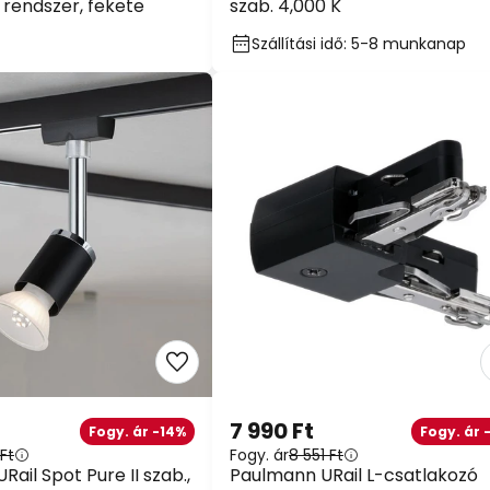
 rendszer, fekete
szab. 4,000 K
Szállítási idő: 5-8 munkanap
7 990 Ft
Fogy. ár -14%
Fogy. ár 
 Ft
Fogy. ár
8 551 Ft
ail Spot Pure II szab.,
Paulmann URail L-csatlakozó