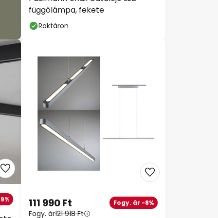
függőlámpa, fekete
Raktáron
-9%
111 990 Ft
Fogy. ár -8%
Fogy. ár
121 918 Ft