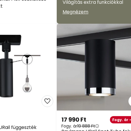
Világítás extra funkciókkal
tt
Megnézem
17 990 Ft
Fogy. ár 
Fogy. ár
19 888 Ft
Rail függeszték