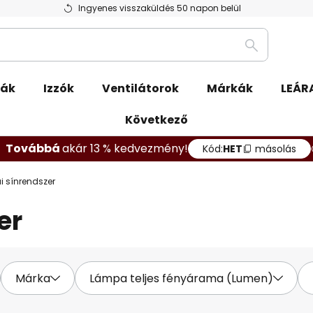
Ingyenes visszaküldés 50 napon belül
Keresés
pák
Izzók
Ventilátorok
Márkák
LEÁR
Következő
Továbbá
akár 13 % kedvezmény!
Kód:
HET
másolás
i sínrendszer
er
Márka
Lámpa teljes fényárama (Lumen)