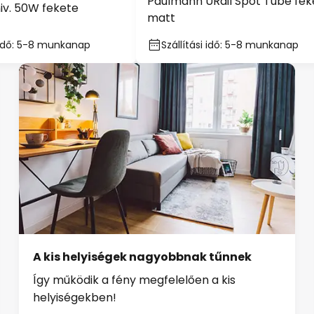
Paulmann URail Spot Tube fek
iv. 50W fekete
matt
i idő: 5-8 munkanap
Szállítási idő: 5-8 munkanap
A kis helyiségek nagyobbnak tűnnek
Így működik a fény megfelelően a kis
helyiségekben!