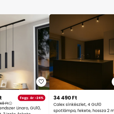
t
34 490 Ft
Fogy. ár -24%
48 Ft
Calex sínkészlet, 4 GU10
endszer Linaro, GU10,
spotlámpa, fekete, hossza 2 m