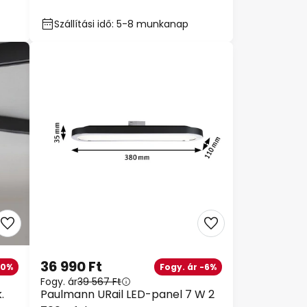
Szállítási idő: 5-8 munkanap
36 990 Ft
10%
Fogy. ár -6%
Fogy. ár
39 567 Ft
.
Paulmann URail LED-panel 7 W 2