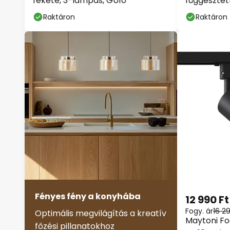
fekete, 3-lámpás, GU10
függesztett
Raktáron
Raktáron
Fényes fény a konyhába
12 990 Ft
Fogy. ár
16 2
Optimális megvilágítás a kreatív
Maytoni Foc
főzési pillanatokhoz