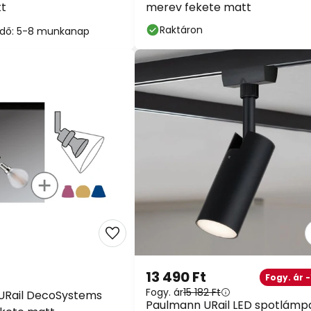
tt
merev fekete matt
Raktáron
i idő: 5-8 munkanap
13 490 Ft
Fogy. ár -
Fogy. ár
15 182 Ft
URail DecoSystems
Paulmann URail LED spotlámp