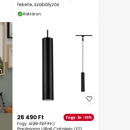
fekete, szabályzós
Raktáron
26 490 Ft
Fogy. ár -10%
Fogy. ár
29 727 Ft
Paulmann URail Catalejo LED