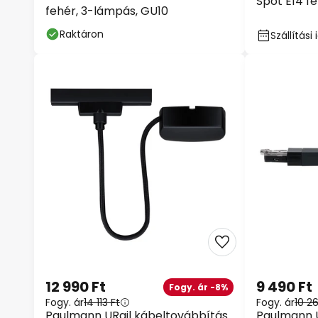
Spot E14 f
fehér, 3-lámpás, GU10
Raktáron
Szállítás
12 990 Ft
9 490 Ft
Fogy. ár -8%
Fogy. ár
14 113 Ft
Fogy. ár
10 26
Paulmann URail kábeltovábbítás
Paulmann U