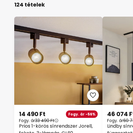
124 tételek
14 490 Ft
46 074 F
Fogy. ár -56%
Fogy. ár
33 490 Ft
Fogy. ár
60 7
Prios 1-körös sínrendszer Jorell,
Lindby sínr