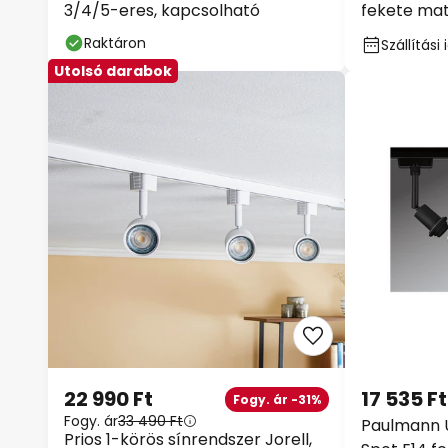
3/4/5-eres, kapcsolható
fekete ma
Raktáron
Szállítás
Utolsó darabok
22 990 Ft
17 535 Ft
Fogy. ár -31%
Fogy. ár
33 490 Ft
Paulmann 
Prios 1-körös sínrendszer Jorell,