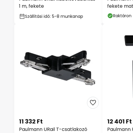
1 m, fekete
fekete ma
Raktáron
Szállítási idő: 5-8 munkanap
11 332 Ft
12 401 Ft
Paulmann URail T-csatlakozó
Paulmann U