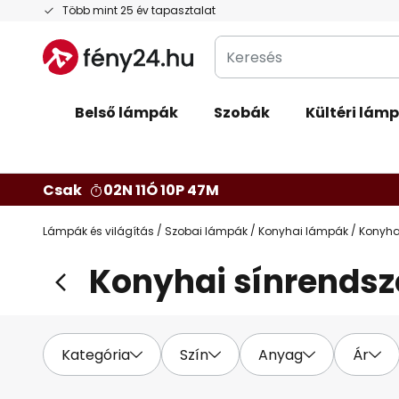
Ugrás
Több mint 25 év tapasztalat
a
Keresés
tartalomhoz
Belső lámpák
Szobák
Kültéri lám
Csak
02N 11Ó 10P 46M
Lámpák és világítás
Szobai lámpák
Konyhai lámpák
Konyha
Konyhai sínrendsz
Kategória
Szín
Anyag
Ár