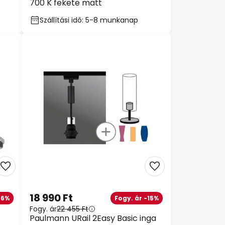
700 K fekete matt
Szállítási idő: 5-8 munkanap
18 990 Ft
-6%
Fogy. ár -15%
Fogy. ár
22 455 Ft
Paulmann URail 2Easy Basic inga