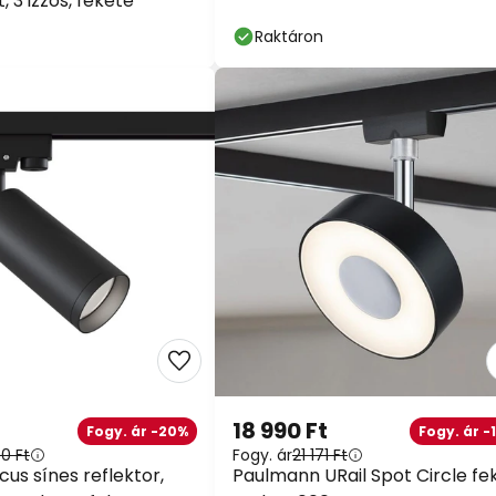
, 3 izzós, fekete
fém
Raktáron
18 990 Ft
Fogy. ár -20%
Fogy. ár -
90 Ft
Fogy. ár
21 171 Ft
us sínes reflektor,
Paulmann URail Spot Circle fek