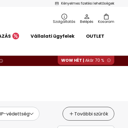
Kényelmes fizetési lehetőségek
Szolgáltatás
Belépés
Kosaram
AZÁS
Vállalati ügyfelek
OUTLET
WOW HÉT |
Akár 70 %
IP-védettség
További szűrők