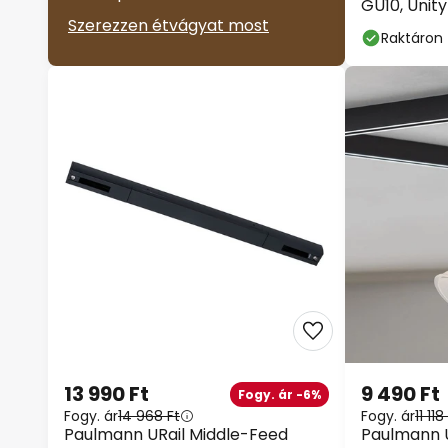
GU10, Unity
Szerezzen étvágyat most
Raktáron
13 990 Ft
9 490 Ft
Fogy. ár -6%
Fogy. ár
14 968 Ft
Fogy. ár
11 118
Paulmann URail Middle-Feed
Paulmann UR