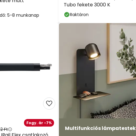
ekete matt
Tubo fekete 3000 K
Raktáron
i idő: 5-8 munkanap
Fogy. ár -7%
Multifunkciós lámpatestek
2 Ft
Rail Flex csatlakozó