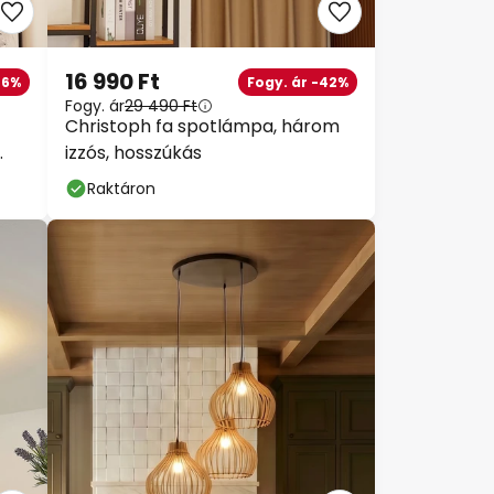
16 990 Ft
26%
Fogy. ár -42%
Fogy. ár
29 490 Ft
Christoph fa spotlámpa, három
izzós, hosszúkás
Raktáron