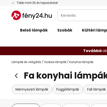
Ugrás
Több mint 25 év tapasztalat
a
Keresés
tartalomhoz
Belső lámpák
Szobák
Kültéri lám
Továbbá
ak
Lámpák és világítás
Szobai lámpák
Konyhai lámpák
Fa konyhai lámpá
Mennyezeti lámpák
Függőlámpák
Fali lámpák