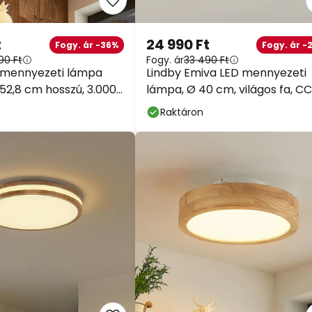
t
24 990 Ft
Fogy. ár -36%
Fogy. ár -
90 Ft
Fogy. ár
33 490 Ft
 mennyezeti lámpa
Lindby Emiva LED mennyezeti
 52,8 cm hosszú, 3.000
lámpa, Ø 40 cm, világos fa, C
Raktáron