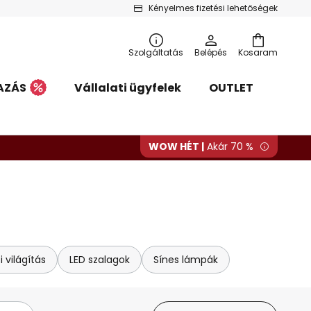
Kényelmes fizetési lehetőségek
Szolgáltatás
Belépés
Kosaram
AZÁS
Vállalati ügyfelek
OUTLET
WOW HÉT |
Akár 70 %
i világítás
LED szalagok
Sínes lámpák