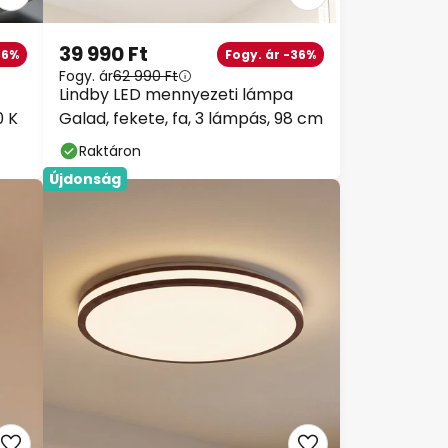
39 990 Ft
36%
Fogy. ár -36%
Fogy. ár
62 990 Ft
Lindby LED mennyezeti lámpa
0 K
Galad, fekete, fa, 3 lámpás, 98 cm
Raktáron
Újdonság