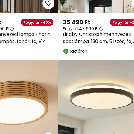
t
35 490 Ft
Fogy. ár -45%
Fogy. ár -
90 Ft
Fogy. ár
47 990 Ft
nyezeti lámpa Thorin,
Lindby Christoph mennyezeti
mpás, fehér, fa, E14
spotlámpa, 130 cm, 5 izzós, fa,
üveg
Raktáron