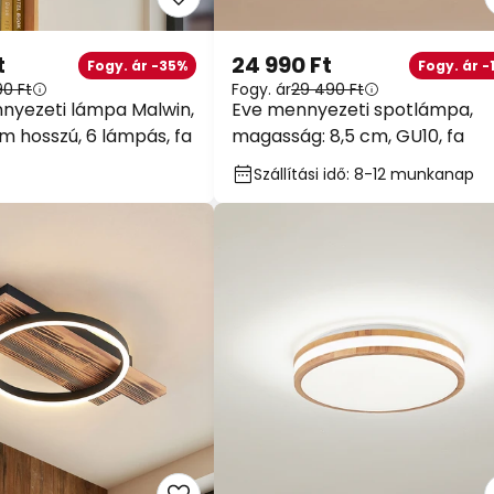
t
24 990 Ft
Fogy. ár -35%
Fogy. ár -
90 Ft
Fogy. ár
29 490 Ft
nyezeti lámpa Malwin,
Eve mennyezeti spotlámpa,
m hosszú, 6 lámpás, fa
magasság: 8,5 cm, GU10, fa
Szállítási idő: 8-12 munkanap