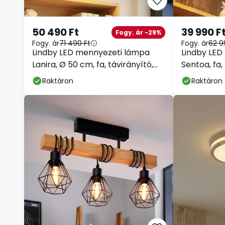
50 490 Ft
39 990 F
Fogy. ár -29%
Fogy. ár
71 490 Ft
Fogy. ár
62 9
Lindby LED mennyezeti lámpa
Lindby LED
Lanira, Ø 50 cm, fa, távirányító,
Sentoa, fa,
CCT
K
Raktáron
Raktáron