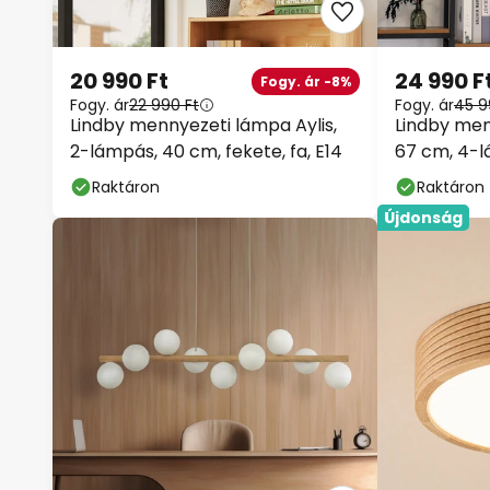
20 990 Ft
24 990 F
Fogy. ár -8%
Fogy. ár
22 990 Ft
Fogy. ár
45 9
Lindby mennyezeti lámpa Aylis,
Lindby men
2-lámpás, 40 cm, fekete, fa, E14
67 cm, 4-lá
Raktáron
Raktáron
Újdonság