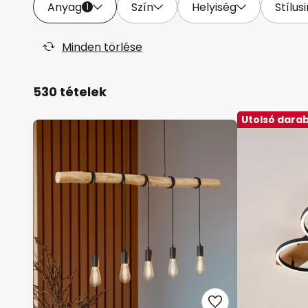
Anyag
Szín
Helyiség
Stílus
1
Minden törlése
530 tételek
Utolsó dara