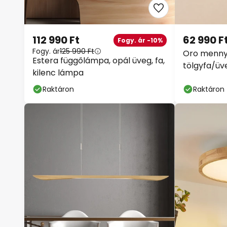
112 990 Ft
62 990 F
Fogy. ár -10%
Fogy. ár
125 990 Ft
Oro mennye
Estera függőlámpa, opál üveg, fa,
tölgyfa/üv
kilenc lámpa
Raktáron
Raktáron