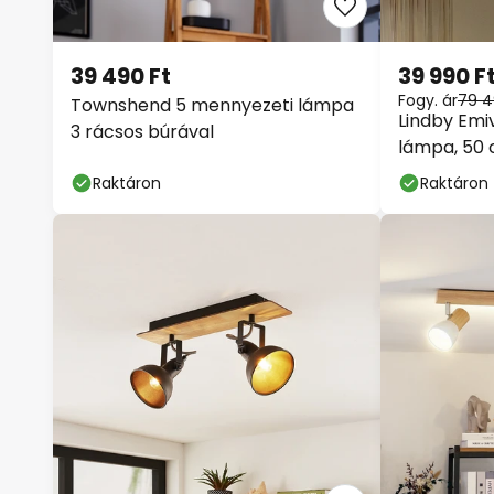
39 490 Ft
39 990 F
Fogy. ár
79 4
Townshend 5 mennyezeti lámpa
Lindby Emi
3 rácsos búrával
lámpa, 50 
Raktáron
Raktáron