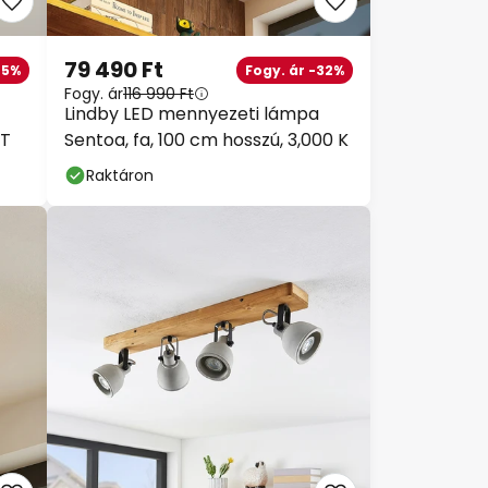
79 490 Ft
25%
Fogy. ár -32%
Fogy. ár
116 990 Ft
Lindby LED mennyezeti lámpa
CT
Sentoa, fa, 100 cm hosszú, 3,000 K
Raktáron