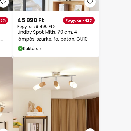
45 990 Ft
35%
Fogy. ár -42%
Fogy. ár
79 490 Ft
Lindby Spot Mitis, 70 cm, 4
,
lámpás, szürke, fa, beton, GU10
Raktáron