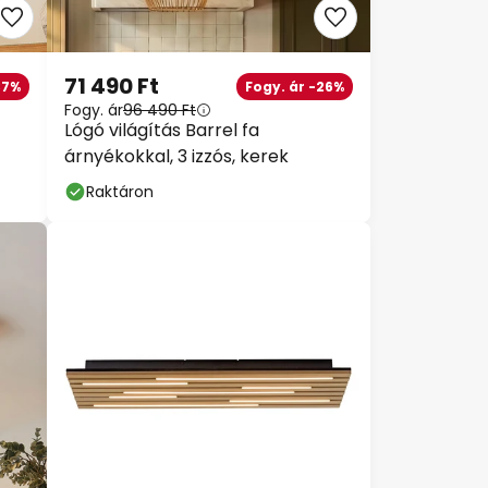
71 490 Ft
37%
Fogy. ár -26%
Fogy. ár
96 490 Ft
Lógó világítás Barrel fa
árnyékokkal, 3 izzós, kerek
Raktáron