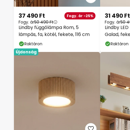
37 490 Ft
31 490 Ft
Fogy. ár -25%
Fogy. ár
50 490 Ft
Fogy. ár
50 4
Lindby függőlámpa Rom, 5
Lindby LED
lámpás, fa, kötél, fekete, 116 cm
Galad, feke
cm
Raktáron
Raktáron
Újdonság