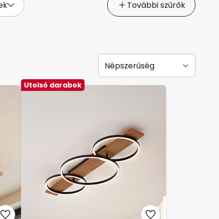
ek
További szűrők
Utolsó darabok