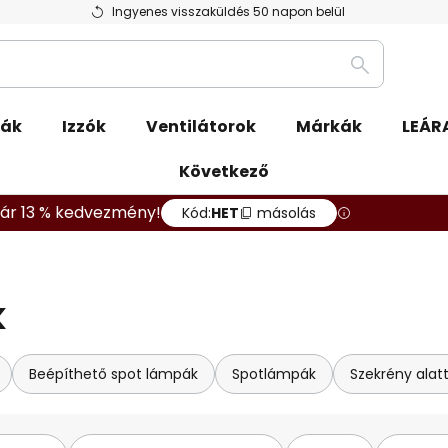
Ingyenes visszaküldés 50 napon belül
Keresés
pák
Izzók
Ventilátorok
Márkák
LEÁR
Következő
ár 13 % kedvezmény!
Kód:
HET
másolás
k
Beépíthető spot lámpák
Spotlámpák
Szekrény alatt