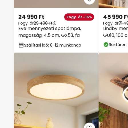
24 990 Ft
45 990 F
Fogy. ár -15%
Fogy. ár
29 490 Ft
Fogy. ár
71 4
Eve mennyezeti spotlámpa,
Lindby men
magasság: 4,5 cm, GX53, fa
GU10, 100 c
Raktáron
Szállítási idő: 8-12 munkanap