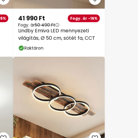
41 990 Ft
15%
Fogy. ár -16%
Fogy. ár
50 490 Ft
Lindby Emiva LED mennyezeti
világítás, Ø 50 cm, sötét fa, CCT
Raktáron