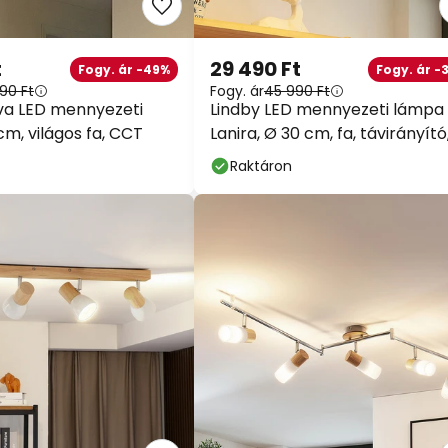
t
29 490 Ft
Fogy. ár -49%
Fogy. ár -
90 Ft
Fogy. ár
45 990 Ft
va LED mennyezeti
Lindby LED mennyezeti lámpa
cm, világos fa, CCT
Lanira, Ø 30 cm, fa, távirányító
CCT
Raktáron