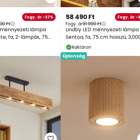
58 490 Ft
Fogy. ár -37%
Fogy. ár -
90 Ft
Fogy. ár
91 990 Ft
 mennyezeti lámpa
Lindby LED mennyezeti lámpa
te, fa, 2-lámpás, 75
Sentoa, fa, 75 cm hosszú, 3,00
Raktáron
Újdonság