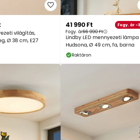
t
41 990 Ft
Fogy. ár -
Fogy. ár
66 990 Ft
zeti világítás,
Lindby LED mennyezeti lámpa
eg, Ø 38 cm, E27
Hudsona, Ø 49 cm, fa, barna
Raktáron