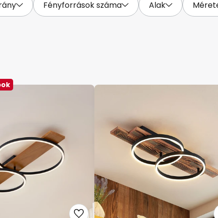
irány
Fényforrások száma
Alak
Méret
bok