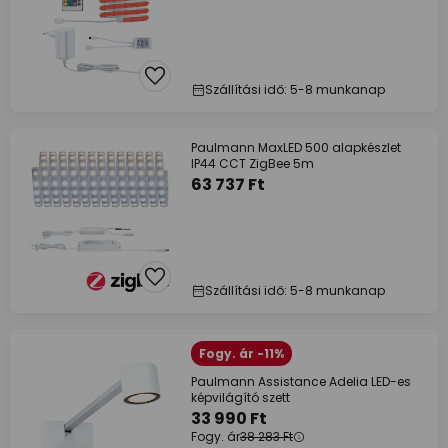
Szállítási idő: 5-8 munkanap
Paulmann MaxLED 500 alapkészlet
IP44 CCT ZigBee 5m
63 737 Ft
Szállítási idő: 5-8 munkanap
Fogy. ár -11%
Paulmann Assistance Adelia LED-es
képvilágító szett
33 990 Ft
Fogy. ár
38 283 Ft