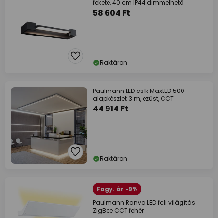
fekete, 40 cm IP44 dimmelhető
58 604 Ft
Raktáron
Paulmann LED csík MaxLED 500
alapkészlet, 3 m, ezüst, CCT
44 914 Ft
Raktáron
Fogy. ár -9%
Paulmann Ranva LED fali világítás
ZigBee CCT fehér