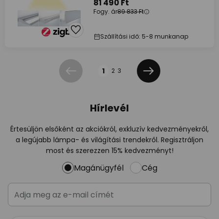
81 490 Ft
Fogy. ár
89 833 Ft
Szállítási idő: 5-8 munkanap
Oldal
1
2
3
Előző
Következő
Hírlevél
Értesüljön elsőként az akciókról, exkluzív kedvezményekről,
a legújabb lámpa- és világítási trendekről. Regisztráljon
most és szerezzen 15% kedvezményt!
Magánügyfél
Cég