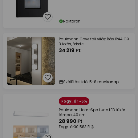
Raktáron
Paulmann Gove fali világítás IP44 G9
3 izzós, fekete
34 219 Ft
Szállítási idő: 5-8 munkanap
Fogy. ár -5%
Paulmann HomeSpa Luno LED tükör
lámpa, 40 cm
28 990 Ft
Fogy. ár
30 583 Ft