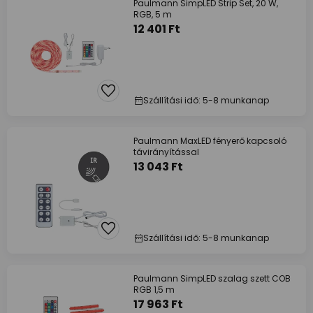
Paulmann SimpLED Strip Set, 20 W,
RGB, 5 m
12 401 Ft
Szállítási idő: 5-8 munkanap
Paulmann MaxLED fényerő kapcsoló
távirányítással
13 043 Ft
Szállítási idő: 5-8 munkanap
Paulmann SimpLED szalag szett COB
RGB 1,5 m
17 963 Ft