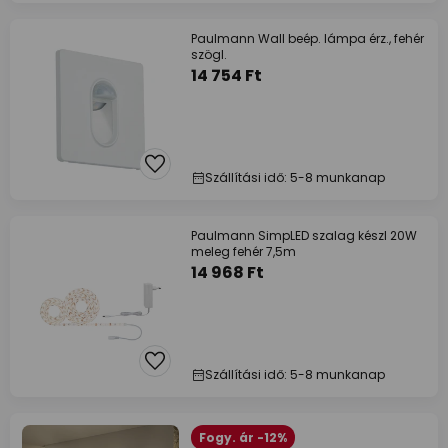
Paulmann Wall beép. lámpa érz., fehér
szögl.
14 754 Ft
Szállítási idő: 5-8 munkanap
Paulmann SimpLED szalag készl 20W
meleg fehér 7,5m
14 968 Ft
Szállítási idő: 5-8 munkanap
Fogy. ár -12%