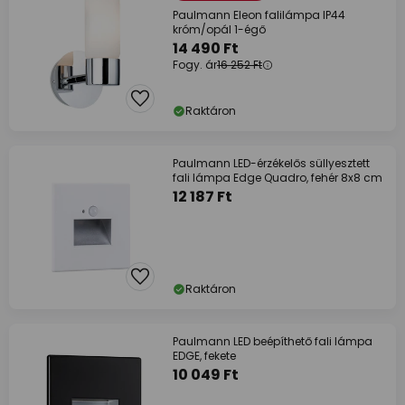
Paulmann Eleon falilámpa IP44
króm/opál 1-égő
14 490 Ft
Fogy. ár
16 252 Ft
Raktáron
Paulmann LED-érzékelős süllyesztett
fali lámpa Edge Quadro, fehér 8x8 cm
12 187 Ft
Raktáron
Paulmann LED beépíthető fali lámpa
EDGE, fekete
10 049 Ft