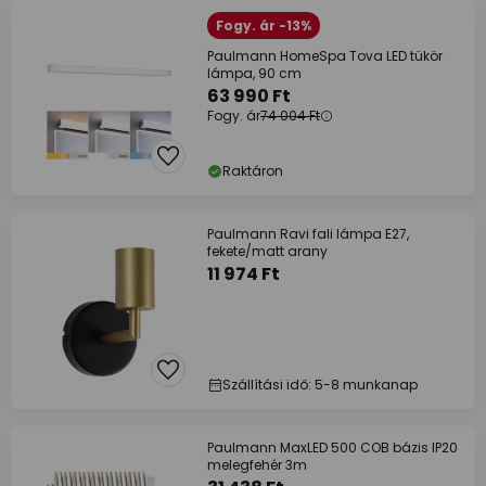
Fogy. ár -13%
Paulmann HomeSpa Tova LED tükör
lámpa, 90 cm
63 990 Ft
Fogy. ár
74 004 Ft
Raktáron
Paulmann Ravi fali lámpa E27,
fekete/matt arany
11 974 Ft
Szállítási idő: 5-8 munkanap
Paulmann MaxLED 500 COB bázis IP20
melegfehér 3m