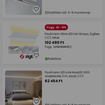
Szállítási idő: 5-8 munkanap
Fogy. ár -9%
Paulmann Stine LED fali lámpa, ZigBee,
CCT, fehér
102 490 Ft
Fogy. ár
112 506 Ft
Raktáron
Paulmann LED csík MaxLED 1000
alapkészlet, 3 m, ezüst, CCT
62 454 Ft
Szállítási idő: 5-8 munkanap