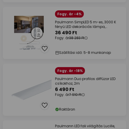
Fogy. ár -4%
Paulmann SimpLED 5 m-es, 3000 K
fényű LED dekorációs lámpa,
Paulmann
36 490 Ft
Fogy. ár
38 283 Ft
Szállítási idő: 5-8 munkanap
Fogy. ár -18%
Paulmann Duo profilos diffúzor LED
csíkokhoz, 2m
6 490 Ft
Fogy. ár
7 910 Ft
Raktáron
Paulmann LED fali világítás Lucille,