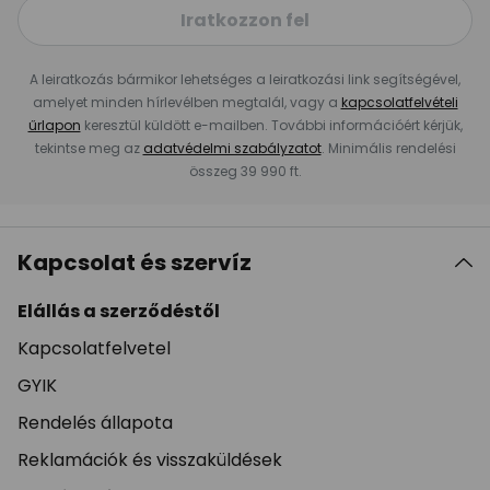
Iratkozzon fel
A leiratkozás bármikor lehetséges a leiratkozási link segítségével,
amelyet minden hírlevélben megtalál, vagy a
kapcsolatfelvételi
űrlapon
keresztül küldött e-mailben. További információért kérjük,
tekintse meg az
adatvédelmi szabályzatot
. Minimális rendelési
összeg 39 990 ft.
Kapcsolat és szervíz
Elállás a szerződéstől
Kapcsolatfelvetel
GYIK
Rendelés állapota
Reklamációk és visszaküldések