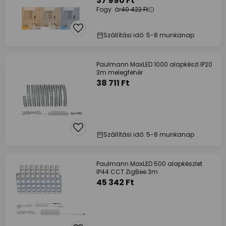
37 990 Ft
Fogy. ár
40 422 Ft
Szállítási idő: 5-8 munkanap
Paulmann MaxLED 1000 alapkészl.IP20
3m melegfehér
38 711 Ft
Szállítási idő: 5-8 munkanap
Paulmann MaxLED 500 alapkészlet
IP44 CCT ZigBee 3m
45 342 Ft