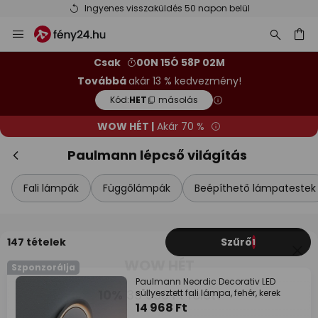
Ingyenes visszaküldés 50 napon belül
Ugrás
Bez
WOW HÉT
a
tartalomhoz
sés
10%
39 990 Ft felett
Csak
00N 15Ó 58P 00M
Továbbá
akár 13 % kedvezmény!
13%
59 990 Ft felett
Kód:
HET
másolás
szinte mindenre*
WOW HÉT |
Akár 70 %
Kód:
HET
másolás
Paulmann lépcső világítás
Spórolj most
Fali lámpák
Függőlámpák
Beépíthető lámpatestek
*Mentes gyartok
147 tételek
Szűrő
1
Szponzorálja
Paulmann Neordic Decorativ LED
süllyesztett fali lámpa, fehér, kerek
14 968 Ft