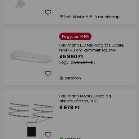
Szállítási idő: 5-8 munkanap
Fogy. ár -19%
Paulmann LED fali világítás Lucille,
fehér, 40 cm, dimmelhető, IP44
46 990 Ft
Fogy. ár
58 604 Ft
Raktáron
Paulmann Mobil LED szalag
akkumulátoros, RGB
8 979 Ft