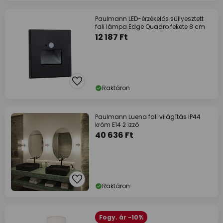
Paulmann LED-érzékelős süllyesztett
fali lámpa Edge Quadro fekete 8 cm
12 187 Ft
Raktáron
Paulmann Luena fali világítás IP44
króm E14 2 izzó
40 636 Ft
Raktáron
Fogy. ár -10%