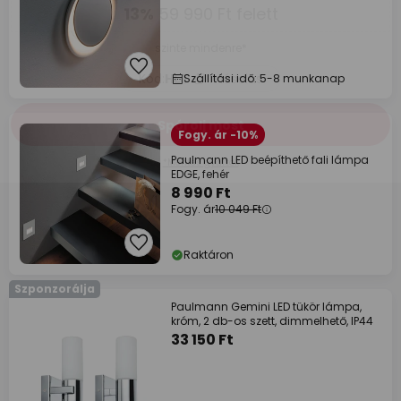
Szállítási idő: 5-8 munkanap
Fogy. ár -10%
Paulmann LED beépíthető fali lámpa
EDGE, fehér
8 990 Ft
Fogy. ár
10 049 Ft
Raktáron
Szponzorálja
Paulmann Gemini LED tükör lámpa,
króm, 2 db-os szett, dimmelhető, IP44
33 150 Ft