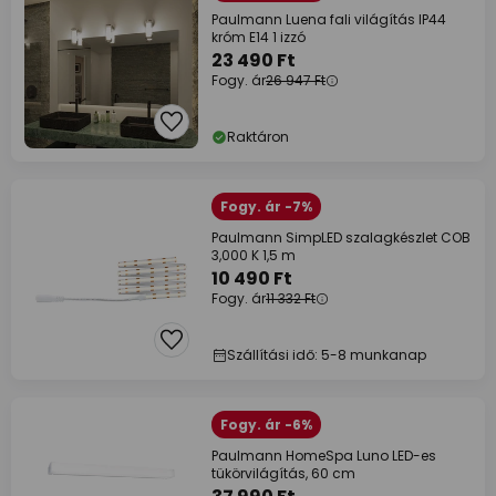
Paulmann Luena fali világítás IP44
króm E14 1 izzó
23 490 Ft
Fogy. ár
26 947 Ft
Raktáron
Fogy. ár -7%
Paulmann SimpLED szalagkészlet COB
3,000 K 1,5 m
10 490 Ft
Fogy. ár
11 332 Ft
Szállítási idő: 5-8 munkanap
Fogy. ár -6%
Paulmann HomeSpa Luno LED-es
tükörvilágítás, 60 cm