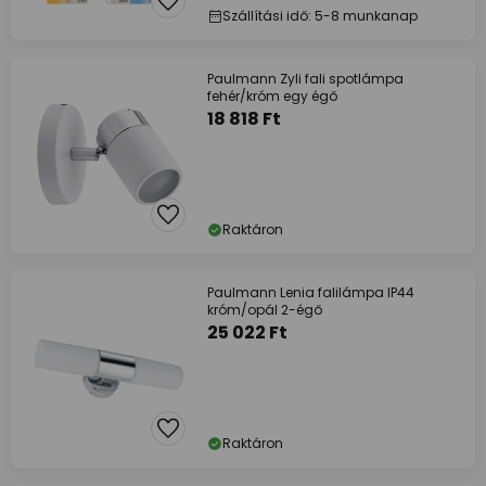
Szállítási idő: 5-8 munkanap
Paulmann Zyli fali spotlámpa
fehér/króm egy égő
18 818 Ft
Raktáron
Paulmann Lenia falilámpa IP44
króm/opál 2-égő
25 022 Ft
Raktáron