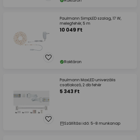
Raktáron
Paulmann SimpLED szalag, 17 W,
melegfehér, 5 m
10 049 Ft
Raktáron
Paulmann MaxLED univerzális
csatlakozó, 2 db fehér
5 343 Ft
Szállítási idő: 5-8 munkanap