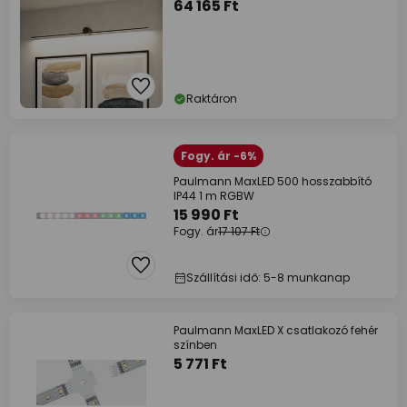
64 165 Ft
Raktáron
Fogy. ár -6%
Paulmann MaxLED 500 hosszabbító
IP44 1 m RGBW
15 990 Ft
Fogy. ár
17 107 Ft
Szállítási idő: 5-8 munkanap
Paulmann MaxLED X csatlakozó fehér
színben
5 771 Ft