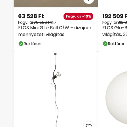
63 528 Ft
192 509 
Fogy. ár -10%
Fogy. ár
70 586 Ft
Fogy. ár
213 
FLOS Mini Glo-Ball C/W – dizájner
FLOS Glo-B
mennyezeti világítás
világítás, 
Raktáron
Raktáron