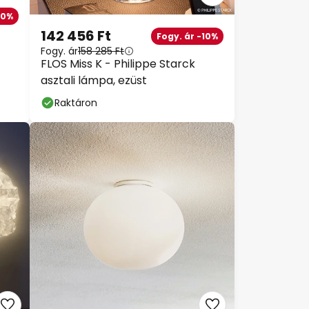
10%
142 456 Ft
Fogy. ár -10%
Fogy. ár
158 285 Ft
FLOS Miss K - Philippe Starck
asztali lámpa, ezüst
Raktáron