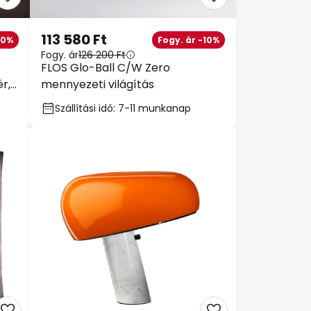
113 580 Ft
10%
Fogy. ár -10%
Fogy. ár
126 200 Ft
FLOS Glo-Ball C/W Zero
ér,
mennyezeti világítás
Szállítási idő: 7-11 munkanap