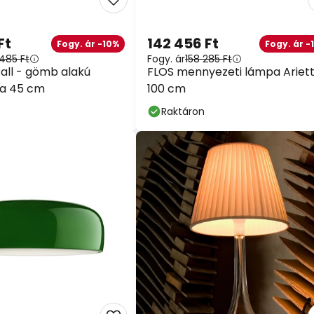
Ft
142 456 Ft
Fogy. ár -10%
Fogy. ár -
485 Ft
Fogy. ár
158 285 Ft
all - gömb alakú
FLOS mennyezeti lámpa Ariet
a 45 cm
100 cm
Raktáron