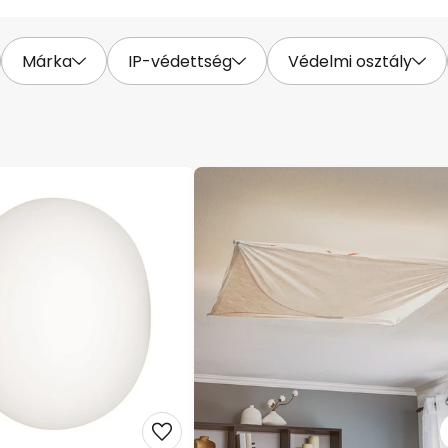
Márka
IP-védettség
Védelmi osztály