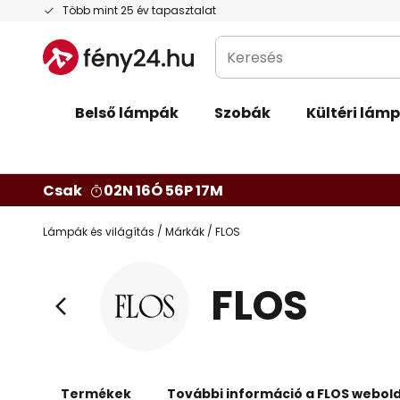
Ugrás
Több mint 25 év tapasztalat
a
Keresés
tartalomhoz
Belső lámpák
Szobák
Kültéri lám
Csak
02N 16Ó 56P 16M
Lámpák és világítás
Márkák
FLOS
FLOS
Termékek
További információ a FLOS webold