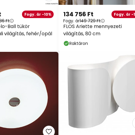
t
134 756 Ft
Fogy. ár -10%
Fogy. ár -
86 Ft
Fogy. ár
149 729 Ft
lo-Ball tükör
FLOS Ariette mennyezeti
li világítás, fehér/opál
világítás, 80 cm
Raktáron