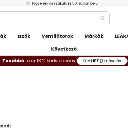
Ingyenes visszaküldés 50 napon belül
Keresés
pák
Izzók
Ventilátorok
Márkák
LEÁR
Következő
Továbbá
akár 13 % kedvezmény!
Kód:
HET
másolás
alról