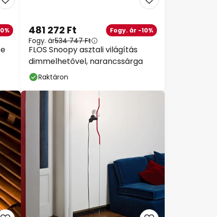
481 272 Ft
10%
Fogy. ár -10%
Fogy. ár
534 747 Ft
te
FLOS Snoopy asztali világítás
dimmelhetővel, narancssárga
Raktáron