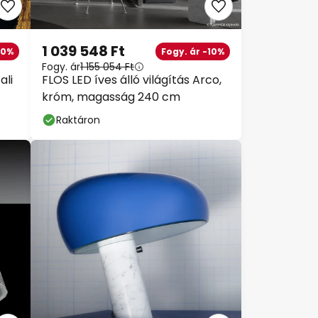
1 039 548 Ft
10%
Fogy. ár -10%
Fogy. ár
1 155 054 Ft
ali
FLOS LED íves álló világítás Arco,
króm, magasság 240 cm
Raktáron