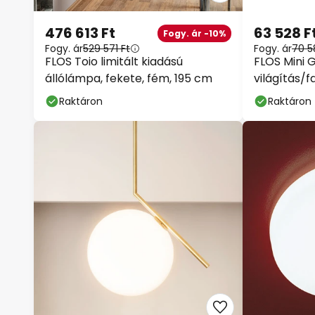
476 613 Ft
63 528 F
Fogy. ár -10%
Fogy. ár
529 571 Ft
Fogy. ár
70 5
FLOS Toio limitált kiadású
FLOS Mini G
állólámpa, fekete, fém, 195 cm
világítás/fa
Raktáron
Raktáron