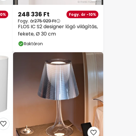
248 336 Ft
10%
Fogy. ár -10%
Fogy. ár
275 929 Ft
FLOS IC S2 designer lógó világítás,
fekete, Ø 30 cm
Raktáron