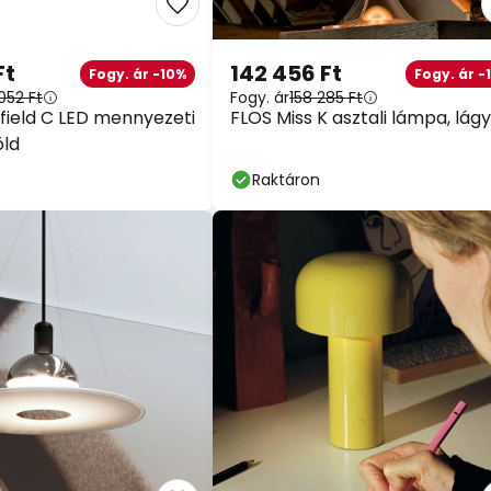
Ft
142 456 Ft
Fogy. ár -10%
Fogy. ár -
052 Ft
Fogy. ár
158 285 Ft
field C LED mennyezeti
FLOS Miss K asztali lámpa, lágy
öld
Raktáron