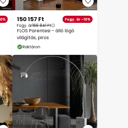
150 157 Ft
10%
Fogy. ár -10%
Fogy. ár
166 841 Ft
FLOS Parentesi – álló lógó
világítás, piros
Raktáron