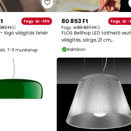
Ft
80 853 Ft
Fogy. ár -10%
Fogy. ár -
983 Ft
Fogy. ár
89 837 Ft
 – lógó világítás fehér
FLOS Bellhop LED tölthető aszt
világítás, sárga, 21 cm,
dimmelhető fényerő,
Raktáron
i idő: 7-11 munkanap