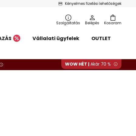
Kényelmes fizetési lehetőségek
Szolgáltatás
Belépés
Kosaram
AZÁS
Vállalati ügyfelek
OUTLET
WOW HÉT |
Akár 70 %