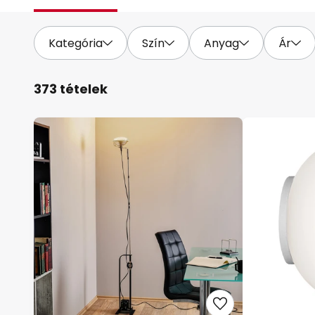
Kategória
Szín
Anyag
Ár
373 tételek