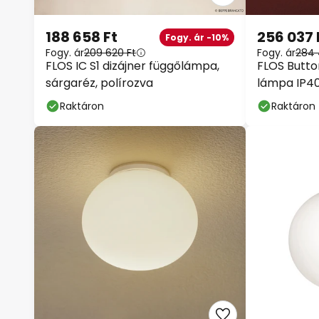
188 658 Ft
256 037 
Fogy. ár -10%
Fogy. ár
209 620 Ft
Fogy. ár
284 
FLOS IC S1 dizájner függőlámpa,
FLOS Butto
sárgaréz, polírozva
lámpa IP4
Raktáron
Raktáron