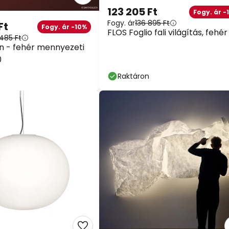
123 205 Ft
Fogy. ár -
Fogy. ár
136 895 Ft
Ft
Fogy. ár -10%
FLOS Foglio fali világítás, fehér
485 Ft
n - fehér mennyezeti
0
Raktáron