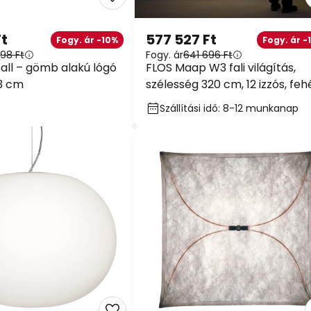
Ft
577 527 Ft
Fogy. ár -10%
Fogy. ár -
898 Ft
Fogy. ár
641 696 Ft
all – gömb alakú lógó
FLOS Maap W3 fali világítás,
33 cm
szélesség 320 cm, 12 izzós, feh
E27
Szállítási idő: 8-12 munkanap