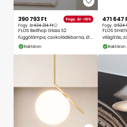
390 793 Ft
471 647 
Fogy. ár -10%
Fogy. ár
434 214 Ft
Fogy. ár
524 
FLOS Bellhop Glass S2
FLOS Smith
függőlámpa, csokoládébarna, Ø
világítás, z
45 cm
Raktáron
Raktáron