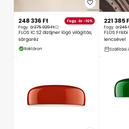
248 336 Ft
221 385 
Fogy. ár -10%
Fogy. ár
275 929 Ft
Fogy. ár
245 
FLOS IC S2 dizájner lógó világítás,
FLOS Frisbi
sárgaréz
lencsével
Raktáron
Szállítás