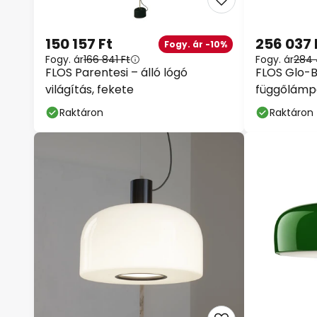
150 157 Ft
256 037 
Fogy. ár -10%
Fogy. ár
166 841 Ft
Fogy. ár
284 
FLOS Parentesi – álló lógó
FLOS Glo-B
világítás, fekete
függőlámp
Raktáron
Raktáron