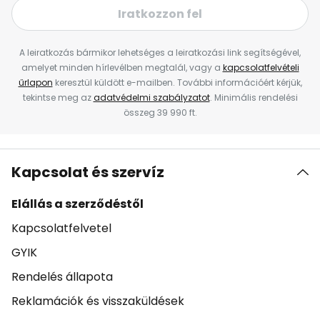
Iratkozzon fel
A leiratkozás bármikor lehetséges a leiratkozási link segítségével,
amelyet minden hírlevélben megtalál, vagy a
kapcsolatfelvételi
űrlapon
keresztül küldött e-mailben. További információért kérjük,
tekintse meg az
adatvédelmi szabályzatot
. Minimális rendelési
összeg 39 990 ft.
Kapcsolat és szervíz
Elállás a szerződéstől
Kapcsolatfelvetel
GYIK
Rendelés állapota
Reklamációk és visszaküldések