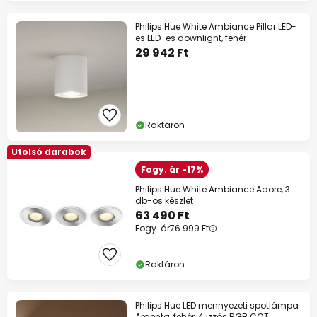
Philips Hue White Ambiance Pillar LED-
es LED-es downlight, fehér
29 942 Ft
Raktáron
Utolsó darabok
Fogy. ár -17%
Philips Hue White Ambiance Adore, 3
db-os készlet
63 490 Ft
Fogy. ár
76 999 Ft
Raktáron
Philips Hue LED mennyezeti spotlámpa
Argenta, fehér, 4 izzós RGB CCT