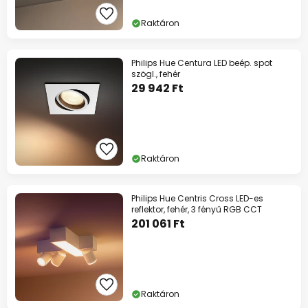
Raktáron
Philips Hue Centura LED beép. spot
szögl., fehér
29 942 Ft
Raktáron
Philips Hue Centris Cross LED-es
reflektor, fehér, 3 fényű RGB CCT
201 061 Ft
Raktáron