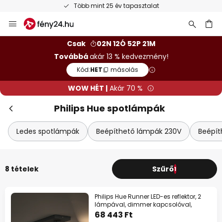
Több mint 25 év tapasztalat
Ugrás
a
tartalomhoz
sés
Csak
02N 12Ó 52P 21M
Továbbá
akár 13 % kedvezmény!
Kód:
HET
másolás
WOW HÉT |
Akár 70 %
Philips Hue spotlámpák
Ledes spotlámpák
Beépíthető lámpák 230V
Beépít
8 tételek
Szűrő
1
Philips Hue Runner LED-es reflektor, 2
lámpával, dimmer kapcsolóval,
68 443 Ft