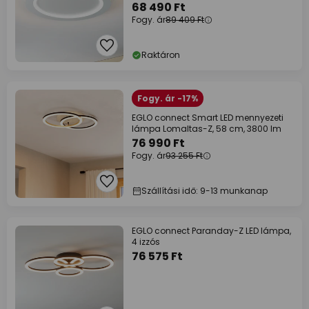
68 490 Ft
Fogy. ár
89 409 Ft
Raktáron
Fogy. ár -17%
EGLO connect Smart LED mennyezeti
lámpa Lomaltas-Z, 58 cm, 3800 lm
76 990 Ft
Fogy. ár
93 255 Ft
Szállítási idő: 9-13 munkanap
EGLO connect Paranday-Z LED lámpa,
4 izzós
76 575 Ft