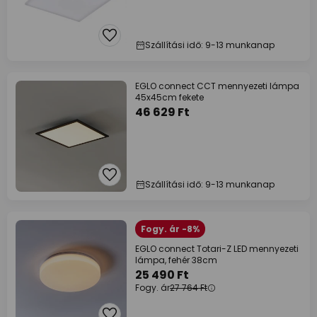
Szállítási idő: 9-13 munkanap
EGLO connect CCT mennyezeti lámpa
45x45cm fekete
46 629 Ft
Szállítási idő: 9-13 munkanap
Fogy. ár -8%
EGLO connect Totari-Z LED mennyezeti
lámpa, fehér 38cm
25 490 Ft
Fogy. ár
27 764 Ft