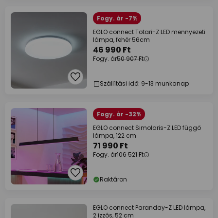
Fogy. ár -7%
EGLO connect Totari-Z LED mennyezeti
lámpa, fehér 56cm
46 990 Ft
Fogy. ár
50 907 Ft
Szállítási idő: 9-13 munkanap
Fogy. ár -32%
EGLO connect Simolaris-Z LED függő
lámpa, 122 cm
71 990 Ft
Fogy. ár
106 521 Ft
Raktáron
EGLO connect Paranday-Z LED lámpa,
2 izzós, 52 cm