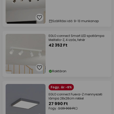
Szállítási idő: 9-13 munkanap
EGLO connect Smart LED spotlámpa
Melitello-Z, 4 izzós, fehér
42 352 Ft
Raktáron
Fogy. ár -6%
EGLO connect Fueva-Z mennyezeti
lámpa 28x28cm nikkel
27 990 Ft
Fogy. ár
29 903 Ft