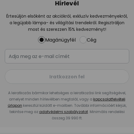
Hírlevél
Értesüljön elsőként az akciókról, exkluzív kedvezményekről,
a legújabb lámpa- és világítási trendekről. Regisztráljon
most és szerezzen 15% kedvezményt!
Magánügyfél
Cég
Iratkozzon fel
A leiratkozás bármikor lehetséges a leiratkozási link segítségével,
amelyet minden hírlevélben megtalál, vagy a
kapcsolatfelvételi
űrlapon
keresztül küldött e-mailben. További információért kérjük,
tekintse meg az
adatvédelmi szabályzatot
. Minimális rendelési
összeg 39 990 ft.