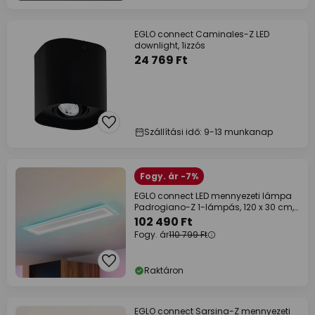
EGLO connect Caminales-Z LED
downlight, 1izzós
24 769 Ft
Szállítási idő: 9-13 munkanap
Fogy. ár -7%
EGLO connect LED mennyezeti lámpa
Padrogiano-Z 1-lámpás, 120 x 30 cm,
120 x 30
102 490 Ft
Fogy. ár
110 799 Ft
Raktáron
EGLO connect Sarsina-Z mennyezeti