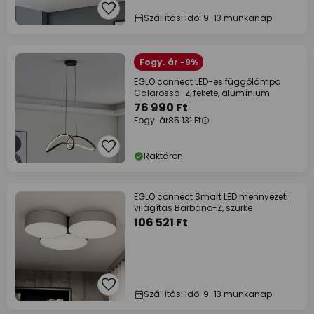
Szállítási idő: 9-13 munkanap
Fogy. ár -9%
EGLO connect LED-es függőlámpa
Calarossa-Z, fekete, alumínium
76 990 Ft
Fogy. ár
85 131 Ft
Raktáron
EGLO connect Smart LED mennyezeti
világítás Barbano-Z, szürke
106 521 Ft
Szállítási idő: 9-13 munkanap