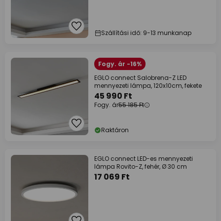
Szállítási idő: 9-13 munkanap
Fogy. ár -16%
EGLO connect Salobrena-Z LED
mennyezeti lámpa, 120x10cm, fekete
45 990 Ft
Fogy. ár
55 185 Ft
Raktáron
EGLO connect LED-es mennyezeti
lámpa Rovito-Z, fehér, Ø 30 cm
17 069 Ft