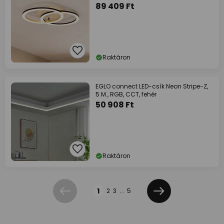
89 409 Ft
Raktáron
EGLO connect LED-csík Neon Stripe-Z,
5 M., RGB, CCT, fehér
50 908 Ft
Raktáron
Oldal
1
2
3
...
5
Előző
Következő