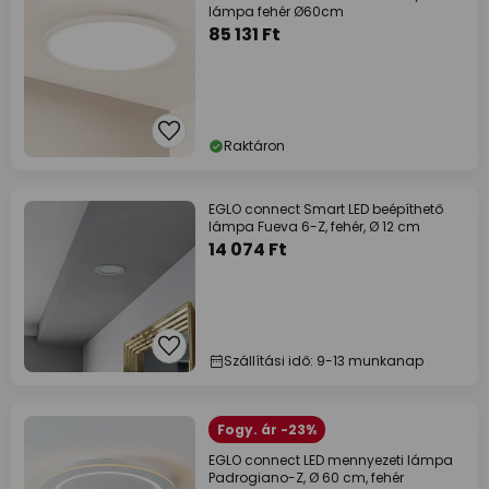
lámpa fehér Ø60cm
85 131 Ft
Raktáron
EGLO connect Smart LED beépíthető
lámpa Fueva 6-Z, fehér, Ø 12 cm
14 074 Ft
Szállítási idő: 9-13 munkanap
Fogy. ár -23%
EGLO connect LED mennyezeti lámpa
Padrogiano-Z, Ø 60 cm, fehér