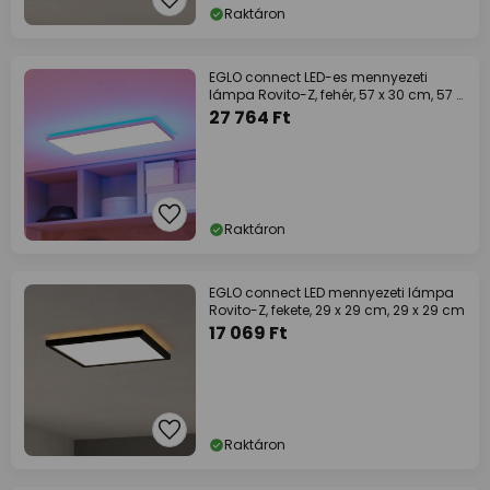
Raktáron
EGLO connect LED-es mennyezeti
lámpa Rovito-Z, fehér, 57 x 30 cm, 57 x
30 cm
27 764 Ft
Raktáron
EGLO connect LED mennyezeti lámpa
Rovito-Z, fekete, 29 x 29 cm, 29 x 29 cm
17 069 Ft
Raktáron