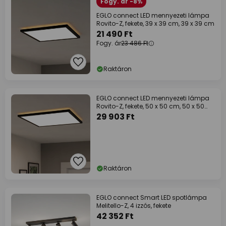
Fogy. ár -8%
EGLO connect LED mennyezeti lámpa
Rovito-Z, fekete, 39 x 39 cm, 39 x 39 cm
21 490 Ft
Fogy. ár
23 486 Ft
Raktáron
EGLO connect LED mennyezeti lámpa
Rovito-Z, fekete, 50 x 50 cm, 50 x 50
cm
29 903 Ft
Raktáron
EGLO connect Smart LED spotlámpa
Melitello-Z, 4 izzós, fekete
42 352 Ft