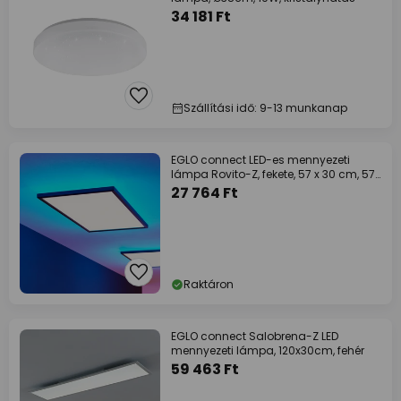
34 181 Ft
Szállítási idő: 9-13 munkanap
EGLO connect LED-es mennyezeti
lámpa Rovito-Z, fekete, 57 x 30 cm, 57
x 30 cm
27 764 Ft
Raktáron
EGLO connect Salobrena-Z LED
mennyezeti lámpa, 120x30cm, fehér
59 463 Ft