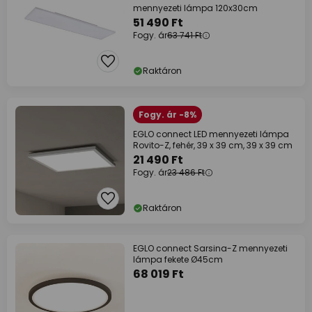
mennyezeti lámpa 120x30cm
51 490 Ft
Fogy. ár
63 741 Ft
Raktáron
Fogy. ár -8%
EGLO connect LED mennyezeti lámpa
Rovito-Z, fehér, 39 x 39 cm, 39 x 39 cm
21 490 Ft
Fogy. ár
23 486 Ft
Raktáron
EGLO connect Sarsina-Z mennyezeti
lámpa fekete Ø45cm
68 019 Ft