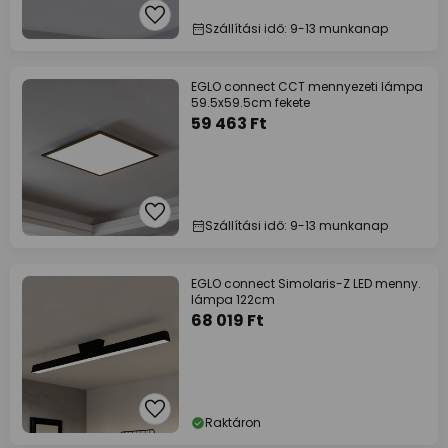
Szállítási idő: 9-13 munkanap
EGLO connect CCT mennyezeti lámpa
59.5x59.5cm fekete
59 463 Ft
Szállítási idő: 9-13 munkanap
EGLO connect Simolaris-Z LED menny.
lámpa 122cm
68 019 Ft
Raktáron