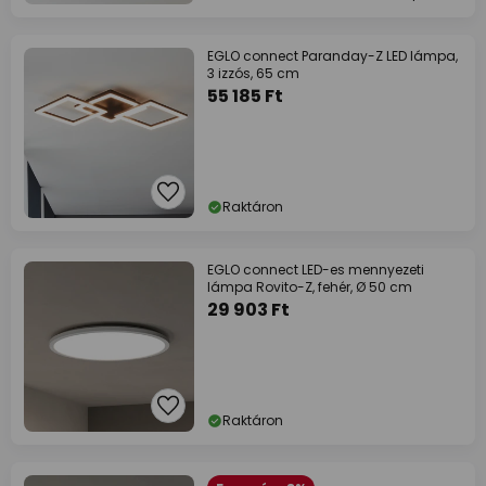
EGLO connect Paranday-Z LED lámpa,
3 izzós, 65 cm
55 185 Ft
Raktáron
EGLO connect LED-es mennyezeti
lámpa Rovito-Z, fehér, Ø 50 cm
29 903 Ft
Raktáron