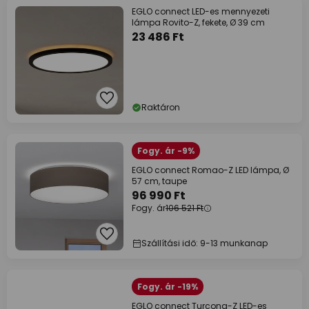
EGLO connect LED-es mennyezeti
lámpa Rovito-Z, fekete, Ø 39 cm
23 486 Ft
Raktáron
Fogy. ár -9%
EGLO connect Romao-Z LED lámpa, Ø
57 cm, taupe
96 990 Ft
Fogy. ár
106 521 Ft
Szállítási idő: 9-13 munkanap
Fogy. ár -19%
EGLO connect Turcona-Z LED-es