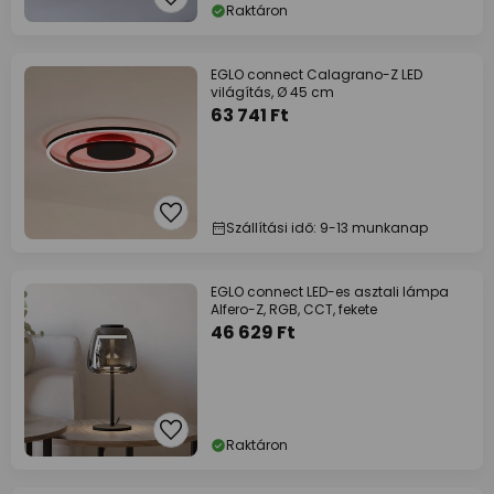
Raktáron
EGLO connect Calagrano-Z LED
világítás, Ø 45 cm
63 741 Ft
Szállítási idő: 9-13 munkanap
EGLO connect LED-es asztali lámpa
Alfero-Z, RGB, CCT, fekete
46 629 Ft
Raktáron