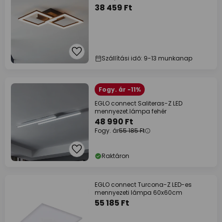
38 459 Ft
Szállítási idő: 9-13 munkanap
Fogy. ár -11%
EGLO connect Saliteras-Z LED
mennyezet.lámpa fehér
48 990 Ft
Fogy. ár
55 185 Ft
Raktáron
EGLO connect Turcona-Z LED-es
mennyezeti lámpa 60x60cm
55 185 Ft