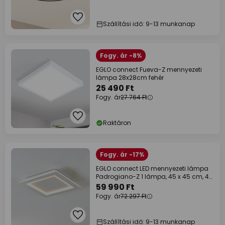
Szállítási idő: 9-13 munkanap
Fogy. ár -8%
EGLO connect Fueva-Z mennyezeti
lámpa 28x28cm fehér
25 490 Ft
Fogy. ár
27 764 Ft
Raktáron
Fogy. ár -17%
EGLO connect LED mennyezeti lámpa
Padrogiano-Z 1 lámpa, 45 x 45 cm, 45
x 45 cm
59 990 Ft
Fogy. ár
72 297 Ft
Szállítási idő: 9-13 munkanap