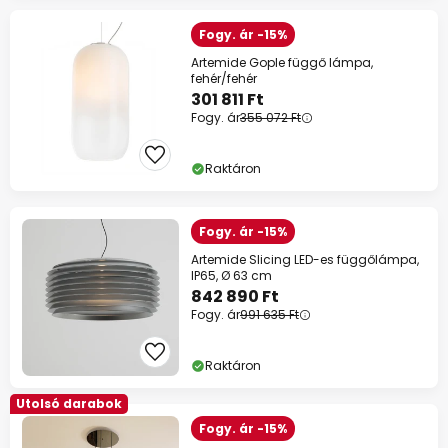
Fogy. ár -15%
Artemide Gople függő lámpa,
fehér/fehér
301 811 Ft
Fogy. ár
355 072 Ft
Raktáron
Fogy. ár -15%
Artemide Slicing LED-es függőlámpa,
IP65, Ø 63 cm
842 890 Ft
Fogy. ár
991 635 Ft
Raktáron
Utolsó darabok
Fogy. ár -15%