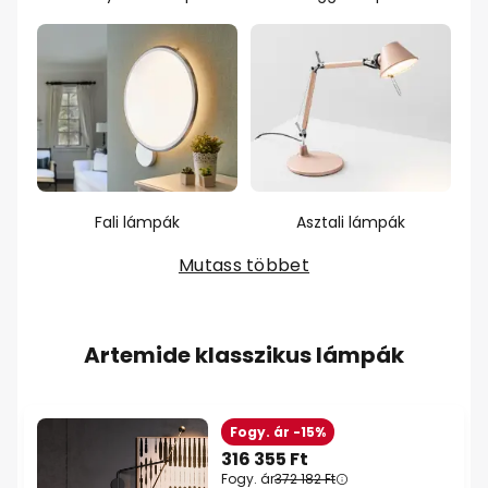
Fali lámpák
Asztali lámpák
Mutass többet
Artemide klasszikus lámpák
Fogy. ár -15%
316 355 Ft
Fogy. ár
372 182 Ft