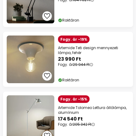
Raktáron
Fogy. ár -19%
Artemide Teti design mennyezeti
lámpa, fehér
23 990 Ft
Fogy. ár
29 944 Ft
Raktáron
Fogy. ár -15%
Artemide Tolomeo Lettura állólámpa,
alumínium
174 540 Ft
Fogy. ár
205 342 Ft