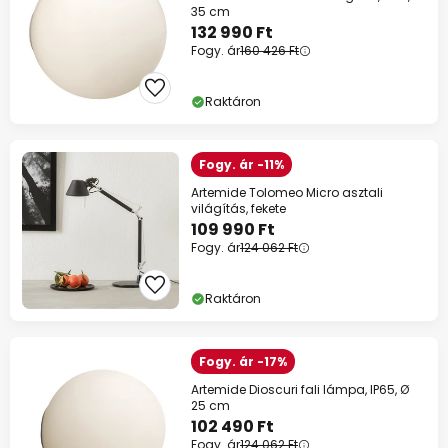
35 cm
132 990 Ft
Fogy. ár
160 426 Ft
Raktáron
Fogy. ár -11%
Artemide Tolomeo Micro asztali
világítás, fekete
109 990 Ft
Fogy. ár
124 062 Ft
Raktáron
Fogy. ár -17%
Artemide Dioscuri fali lámpa, IP65, Ø
25 cm
102 490 Ft
Fogy. ár
124 062 Ft