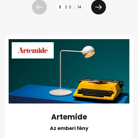
Oldal
1
2
3
...
14
Előző
Következő
Artemide
Az emberi fény