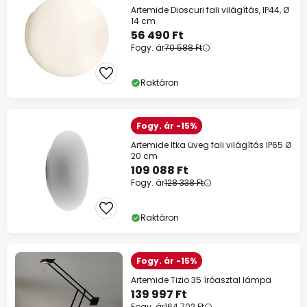
Artemide Dioscuri fali világítás, IP44, Ø
14 cm
56 490 Ft
Fogy. ár
70 588 Ft
Raktáron
Fogy. ár -15%
Artemide Itka üveg fali világítás IP65 Ø
20 cm
109 088 Ft
Fogy. ár
128 338 Ft
Raktáron
Fogy. ár -15%
Artemide Tizio 35 íróasztal lámpa
139 997 Ft
Fogy. ár
164 702 Ft