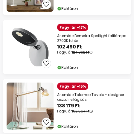
Raktáron
Fogy. ár -17%
Artemide Demetra Spotlight falilámpa
2700K fehér
102 490 Ft
Fogy. ár
124 062 Ft
Raktáron
Fogy. ár -15%
Artemide Tolomeo Tavolo - designer
asztali világítás
138 179 Ft
Fogy. ár
162 564 Ft
Raktáron