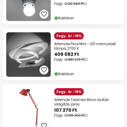
Fogy. ár
29 944 Ft
Raktáron
Fogy. ár -15%
Artemide Price Mini - LED mennyezeti
lámpa, 2700 K
409 082 Ft
Fogy. ár
481 273 Ft
Raktáron
Fogy. ár -15%
Artemide Tolomeo Micro asztali
világítás, piros
107 270 Ft
Fogy. ár
126 200 Ft