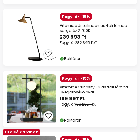
Fogy. ár -15%
Artemide Unterlinden asztali lámpa
sárgaréz 2.700K
239 993 Ft
Fogy. ár
282 345 Ft
Raktáron
Fogy. ár -15%
Artemide Curiosity 36 asztali lámpa
üvegárnyékolóval
159 997 Ft
Fogy. ár
188 232 Ft
Raktáron
Utolsó darabok
Fogy. ár -15%