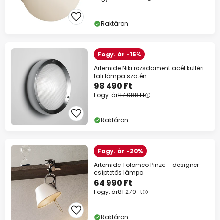
Raktáron
Fogy. ár -15%
Artemide Niki rozsdament acél kültéri
fali lámpa szatén
98 490 Ft
Fogy. ár
117 088 Ft
Raktáron
Fogy. ár -20%
Artemide Tolomeo Pinza - designer
csíptetős lámpa
64 990 Ft
Fogy. ár
81 279 Ft
Raktáron