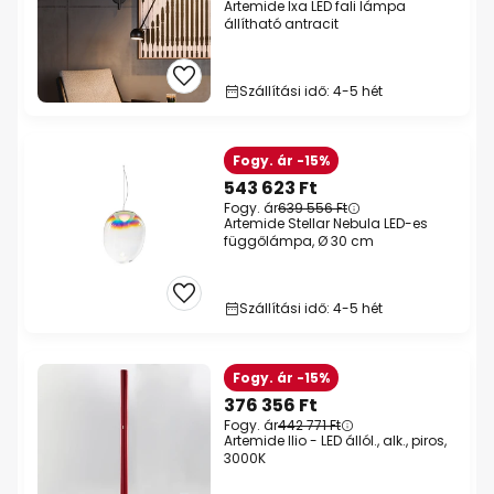
Artemide Ixa LED fali lámpa
állítható antracit
Szállítási idő: 4-5 hét
Fogy. ár -15%
543 623 Ft
Fogy. ár
639 556 Ft
Artemide Stellar Nebula LED-es
függőlámpa, Ø 30 cm
Szállítási idő: 4-5 hét
Fogy. ár -15%
376 356 Ft
Fogy. ár
442 771 Ft
Artemide Ilio - LED állól., alk., piros,
3000K