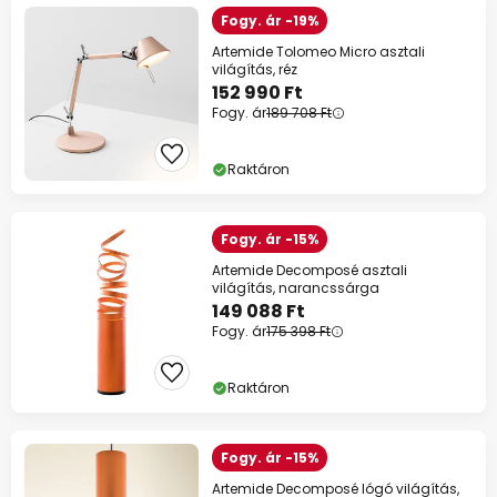
Fogy. ár -19%
Artemide Tolomeo Micro asztali
világítás, réz
152 990 Ft
Fogy. ár
189 708 Ft
Raktáron
Fogy. ár -15%
Artemide Decomposé asztali
világítás, narancssárga
149 088 Ft
Fogy. ár
175 398 Ft
Raktáron
Fogy. ár -15%
Artemide Decomposé lógó világítás,