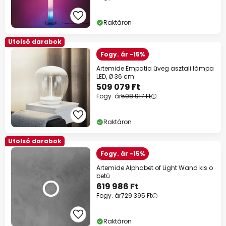
Raktáron
Utolsó darabok
Fogy. ár -15%
Artemide Empatia üveg asztali lámpa
LED, Ø 36 cm
509 079 Ft
Fogy. ár
598 917 Ft
Raktáron
Utolsó darabok
Fogy. ár -15%
Artemide Alphabet of Light Wand kis o
betű
619 986 Ft
Fogy. ár
729 395 Ft
Raktáron