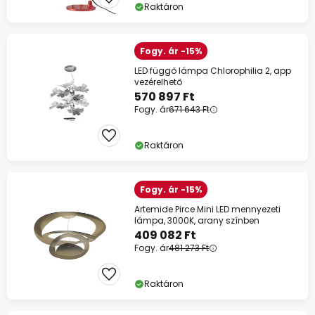
Raktáron
Fogy. ár -15%
LED függő lámpa Chlorophilia 2, app
vezérelhető
570 897 Ft
Fogy. ár
671 643 Ft
Raktáron
Fogy. ár -15%
Artemide Pirce Mini LED mennyezeti
lámpa, 3000K, arany színben
409 082 Ft
Fogy. ár
481 273 Ft
Raktáron