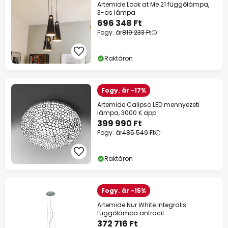
Artemide Look at Me 21 függőlámpa,
3-as lámpa
696 348 Ft
Fogy. ár
819 233 Ft
Raktáron
Fogy. ár -17%
Artemide Calipso LED mennyezeti
lámpa, 3000 K app
399 990 Ft
Fogy. ár
485 549 Ft
Raktáron
Fogy. ár -15%
Artemide Nur White Integralis
függőlámpa antracit
372 716 Ft