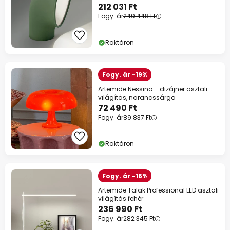
212 031 Ft
Fogy. ár
249 448 Ft
Raktáron
Fogy. ár -19%
Artemide Nessino – dizájner asztali
világítás, narancssárga
72 490 Ft
Fogy. ár
89 837 Ft
Raktáron
Fogy. ár -16%
Artemide Talak Professional LED asztali
világítás fehér
236 990 Ft
Fogy. ár
282 345 Ft