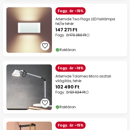
Fogy. ár -15%
Artemide Two Flags LED falilámpa
fel/le fehér
147 271 Ft
Fogy. ár
173 260 Ft
Raktáron
Fogy. ár -16%
Artemide Tolomeo Micro asztali
világítás, fehér
102 490 Ft
Fogy. ár
121 924 Ft
Raktáron
Fogy. ár -15%