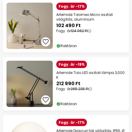
Fogy. ár -17%
Artemide Tolomeo Micro asztali
világítás, alumínium
102 490 Ft
Fogy. ár
124 062 Ft
Raktáron
Fogy. ár -19%
Artemide Tizio LED asztali lámpa 3,000
K
212 990 Ft
Fogy. ár
265 235 Ft
Raktáron
Fogy. ár -17%
Artemide Dioscuri fali világítás, IP65, Ø