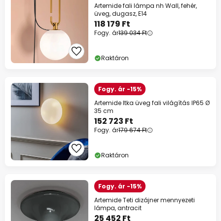
Artemide fali lámpa nh Wall, fehér,
üveg, dugasz, E14
118 179 Ft
Fogy. ár
139 034 Ft
Raktáron
Fogy. ár -15%
Artemide Itka üveg fali világítás IP65 Ø
35 cm
152 723 Ft
Fogy. ár
179 674 Ft
Raktáron
Fogy. ár -15%
Artemide Teti dizájner mennyezeti
lámpa, antracit
25 452 Ft