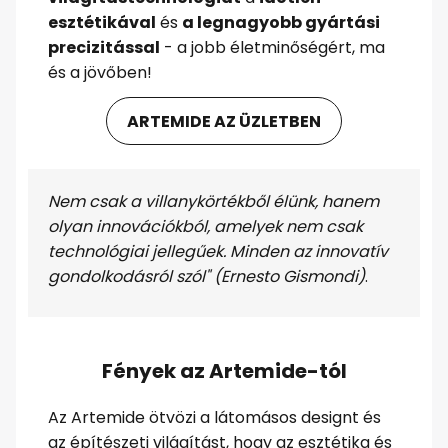
esztétikával
és
a legnagyobb gyártási
precizitással
- a jobb életminőségért, ma
és a jövőben!
ARTEMIDE AZ ÜZLETBEN
Nem csak a villanykörtékből élünk, hanem
olyan innovációkból, amelyek nem csak
technológiai jellegűek. Minden az innovatív
gondolkodásról szól" (Ernesto Gismondi)
.
Fények az Artemide-tól
Az Artemide ötvözi a látomásos designt és
az építészeti világítást, hogy az esztétika és