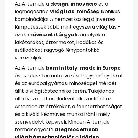
Az Artemide a
design
,
innováció
és a
legmagasabb
világítási minőség
ikonikus
kombinációja! A nemzetközileg díjnyertes
lámpatestek több mint egyszerű világítás -
ezek
művészeti tárgyak
, amelyek a
lakótereket, éttermeket, irodákat és
szállodákat ragyogó fénypontokká
varázsolják.
Az Artemide
born in Italy, made in Europe
és az olasz formatervezési hagyományokkal
és az európai gyártási minőséggel mércét
állít a világítástechnika terén. Tulajdonos
által vezetett családi vállalkozásként az
Artemide az értékeket, a fenntarthatóságot
és a kiváló kézműves munka iránti mély
szenvedélyt képviseli. Minden Artemide
termék egyesíti
a legmodernebb
világítástechnológiát
a
időtlen