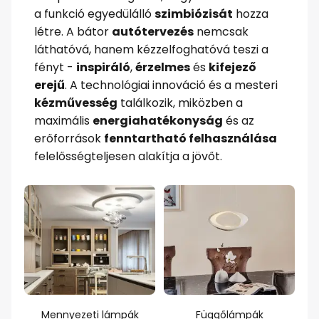
a funkció egyedülálló
szimbiózisát
hozza
létre. A bátor
autótervezés
nemcsak
láthatóvá, hanem kézzelfoghatóvá teszi a
fényt -
inspiráló
,
érzelmes
és
kifejező
erejű
. A technológiai innováció és a mesteri
kézművesség
találkozik, miközben a
maximális
energiahatékonyság
és az
erőforrások
fenntartható felhasználása
felelősségteljesen alakítja a jövőt.
Mennyezeti lámpák
Függőlámpák