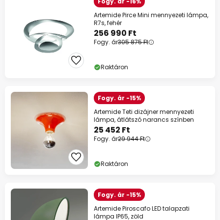
Fogy. ár -16%
Artemide Pirce Mini mennyezeti lámpa,
R7s, fehér
256 990 Ft
Fogy. ár
305 875 Ft
Raktáron
Fogy. ár -15%
Artemide Teti dizájner mennyezeti
lámpa, átlátszó narancs színben
25 452 Ft
Fogy. ár
29 944 Ft
Raktáron
Fogy. ár -15%
Artemide Piroscafo LED talapzati
lámpa IP65, zöld