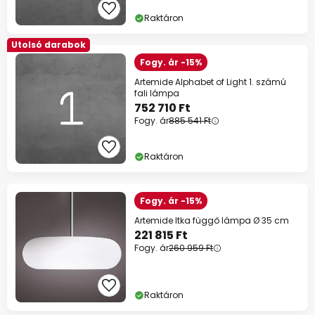
Raktáron
Utolsó darabok
Fogy. ár -15%
Artemide Alphabet of Light 1. számú
fali lámpa
752 710 Ft
Fogy. ár
885 541 Ft
Raktáron
Fogy. ár -15%
Artemide Itka függő lámpa Ø 35 cm
221 815 Ft
Fogy. ár
260 959 Ft
Raktáron