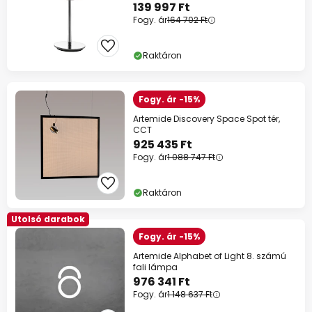
139 997 Ft
Fogy. ár
164 702 Ft
Raktáron
Fogy. ár -15%
Artemide Discovery Space Spot tér,
CCT
925 435 Ft
Fogy. ár
1 088 747 Ft
Raktáron
Utolsó darabok
Fogy. ár -15%
Artemide Alphabet of Light 8. számú
fali lámpa
976 341 Ft
Fogy. ár
1 148 637 Ft