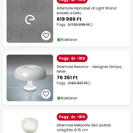
Artemide Alphabet of Light Wand
kisbetű e betű
619 986 Ft
Fogy. ár
729 395 Ft
Raktáron
Fogy. ár -15%
Artemide Nessino - designer lámpa,
fehér
76 361 Ft
Fogy. ár
89 837 Ft
Raktáron
Fogy. ár -15%
Artemide Meteorite álló asztali
világítás Ø 15 cm