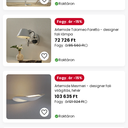
Raktáron
Fogy. ár -15%
Artemide Tolomeo Faretto - designer
fali lámpa
72 726 Ft
Fogy. ár
85 560 Ft
Raktáron
Fogy. ár -15%
Artemide Mesmeri - designer fali
világítás, fehér
103 635 Ft
Fogy. ár
121 924 Ft
Raktáron