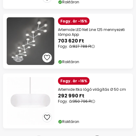
Raktáron
Fogy. ár -15%
Artemide LED Net Line 125 mennyezeti
lámpa App
703 620 Ft
Fogy. ár
827 788 Ft
Raktáron
Fogy. ár -16%
Artemide Itka lógó világítás Ø 50 cm
292 990 Ft
Fogy. ár
350 796 Ft
Raktáron