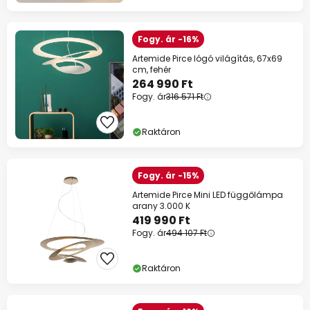
Fogy. ár -16%
Artemide Pirce lógó világítás, 67x69
cm, fehér
264 990 Ft
Fogy. ár
316 571 Ft
Raktáron
Fogy. ár -15%
Artemide Pirce Mini LED függőlámpa
arany 3.000 K
419 990 Ft
Fogy. ár
494 107 Ft
Raktáron