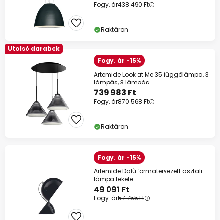
Fogy. ár
438 490 Ft
Raktáron
Utolsó darabok
Fogy. ár -15%
Artemide Look at Me 35 függőlámpa, 3
lámpás, 3 lámpás
739 983 Ft
Fogy. ár
870 568 Ft
Raktáron
Fogy. ár -15%
Artemide Dalù formatervezett asztali
lámpa fekete
49 091 Ft
Fogy. ár
57 755 Ft