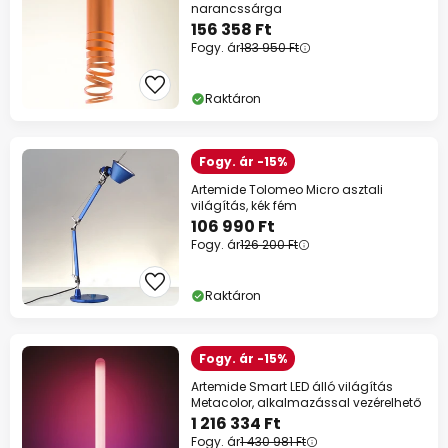
narancssárga
156 358 Ft
Fogy. ár
183 950 Ft
Raktáron
Fogy. ár -15%
Artemide Tolomeo Micro asztali
világítás, kék fém
106 990 Ft
Fogy. ár
126 200 Ft
Raktáron
Fogy. ár -15%
Artemide Smart LED álló világítás
Metacolor, alkalmazással vezérelhető
1 216 334 Ft
Fogy. ár
1 430 981 Ft