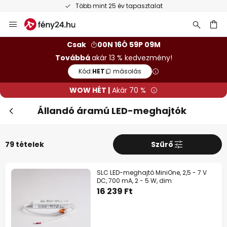
Ingyenes visszaküldés 50 napon belül
Ugrás
a
tartalomhoz
sés
Csak
00N 16Ó 59P 08M
Továbbá
akár 13 % kedvezmény!
Kód:
HET
másolás
WOW HÉT |
Akár 70 %
Állandó áramú LED-meghajtók
79 tételek
Szűrő
SLC LED-meghajtó MiniOne, 2,5 - 7 V
DC, 700 mA, 2 - 5 W, dim
16 239 Ft