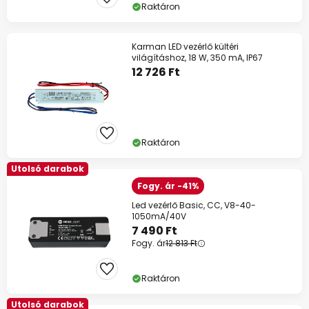
Raktáron
Karman LED vezérlő kültéri
világításhoz, 18 W, 350 mA, IP67
12 726 Ft
Raktáron
Utolsó darabok
Fogy. ár -41%
Led vezérlő Basic, CC, V8-40-
1050mA/40V
7 490 Ft
Fogy. ár
12 813 Ft
Raktáron
Utolsó darabok