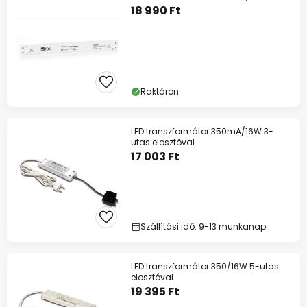
18 990 Ft
Raktáron
LED transzformátor 350mA/16W 3-
utas elosztóval
17 003 Ft
Szállítási idő: 9-13 munkanap
LED transzformátor 350/16W 5-utas
elosztóval
19 395 Ft