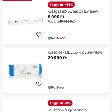
Fogy. ár -46%
AcTEC LT LED vezérlő CV 12V, 100W
9 990 Ft
Fogy. ár
18 780 Ft
Raktáron
AcTEC Q8H LED vezérlő CV 24V, 150W
20 990 Ft
Raktáron
Fogy. ár -9%
Paulmann dugaszolható