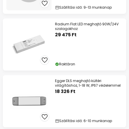
Szállítási idő: 9-13 munkanap
Radium Flat LED meghajtó 90W/24V
szalagokhoz
29 475 Ft
Raktáron
Egger DLS meghajtó kültéri
világításhoz, 1-18 W, IP67 védelemmel
18 326 Ft
Szállítási idő: 6-10 munkanap