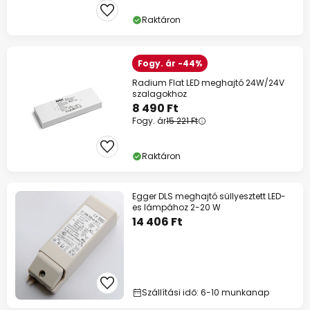
Raktáron
Fogy. ár -44%
Radium Flat LED meghajtó 24W/24V
szalagokhoz
8 490 Ft
Fogy. ár
15 221 Ft
Raktáron
Egger DLS meghajtó süllyesztett LED-
es lámpához 2-20 W
14 406 Ft
Szállítási idő: 6-10 munkanap