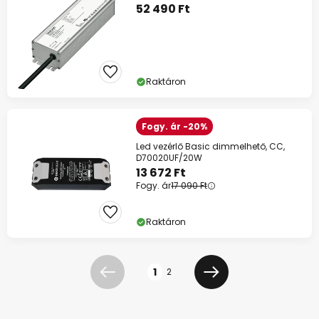
52 490 Ft
Raktáron
Fogy. ár -20%
Led vezérlő Basic dimmelhető, CC,
D70020UF/20W
13 672 Ft
Fogy. ár
17 090 Ft
Raktáron
Oldal
1
2
Előző
Következő