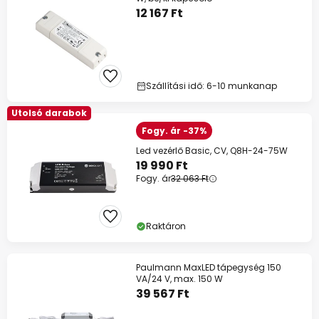
12 167 Ft
Szállítási idő: 6-10 munkanap
Utolsó darabok
Fogy. ár -37%
Led vezérlő Basic, CV, Q8H-24-75W
19 990 Ft
Fogy. ár
32 063 Ft
Raktáron
Paulmann MaxLED tápegység 150
VA/24 V, max. 150 W
39 567 Ft