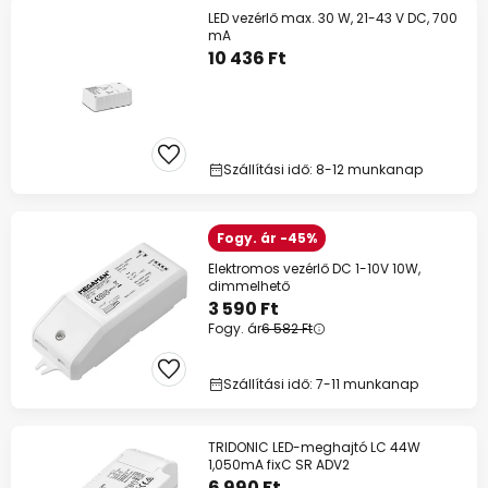
LED vezérlő max. 30 W, 21-43 V DC, 700
mA
10 436 Ft
Szállítási idő: 8-12 munkanap
Fogy. ár -45%
Elektromos vezérlő DC 1-10V 10W,
dimmelhető
3 590 Ft
Fogy. ár
6 582 Ft
Szállítási idő: 7-11 munkanap
TRIDONIC LED-meghajtó LC 44W
1,050mA fixC SR ADV2
6 990 Ft