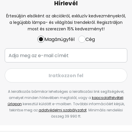
Hírlevél
Értesüljön elsőként az akciókról, exkluzív kedvezményekről,
a legújabb lámpa- és világítási trendekről. Regisztráljon
most és szerezzen 15% kedvezményt!
Magánügyfél
Cég
Iratkozzon fel
A leiratkozás bármikor lehetséges a leiratkozási link segítségével,
amelyet minden hírlevélben megtalál, vagy a
kapcsolatfelvételi
űrlapon
keresztül küldött e-mailben. További információért kérjük,
tekintse meg az
adatvédelmi szabályzatot
. Minimális rendelési
összeg 39 990 ft.