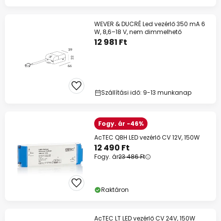
WEVER & DUCRÉ Led vezérlő 350 mA 6
W, 8,6–18 V, nem dimmelhető
12 981 Ft
Szállítási idő: 9-13 munkanap
Fogy. ár -46%
AcTEC Q8H LED vezérlő CV 12V, 150W
12 490 Ft
Fogy. ár
23 486 Ft
Raktáron
AcTEC LT LED vezérlő CV 24V, 150W