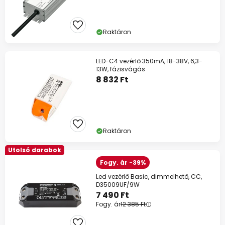
Raktáron
LED-C4 vezérlő 350mA, 18-38V, 6,3-
13W, fázisvágás
8 832 Ft
Raktáron
Utolsó darabok
Fogy. ár -39%
Led vezérlő Basic, dimmelhető, CC,
D35009UF/9W
7 490 Ft
Fogy. ár
12 385 Ft