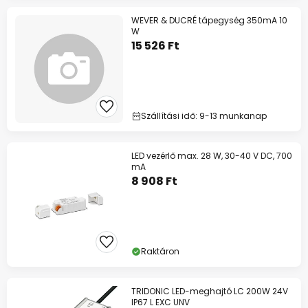
WEVER & DUCRÉ tápegység 350mA 10
W
15 526 Ft
Szállítási idő: 9-13 munkanap
LED vezérlő max. 28 W, 30-40 V DC, 700
mA
8 908 Ft
Raktáron
TRIDONIC LED-meghajtó LC 200W 24V
IP67 L EXC UNV