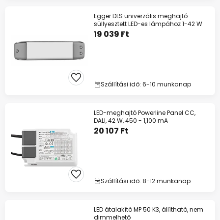
Egger DLS univerzális meghajtó
süllyesztett LED-es lámpához 1-42 W
19 039 Ft
Szállítási idő: 6-10 munkanap
LED-meghajtó Powerline Panel CC,
DALI, 42 W, 450 - 1,100 mA
20 107 Ft
Szállítási idő: 8-12 munkanap
LED átalakító MP 50 K3, állítható, nem
dimmelhető