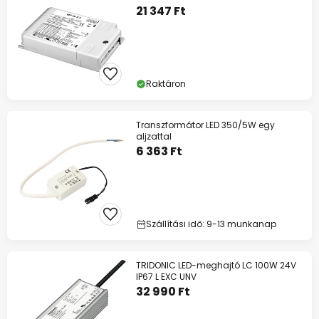
21 347 Ft
Raktáron
Transzformátor LED 350/5W egy
aljzattal
6 363 Ft
Szállítási idő: 9-13 munkanap
TRIDONIC LED-meghajtó LC 100W 24V
IP67 L EXC UNV
32 990 Ft