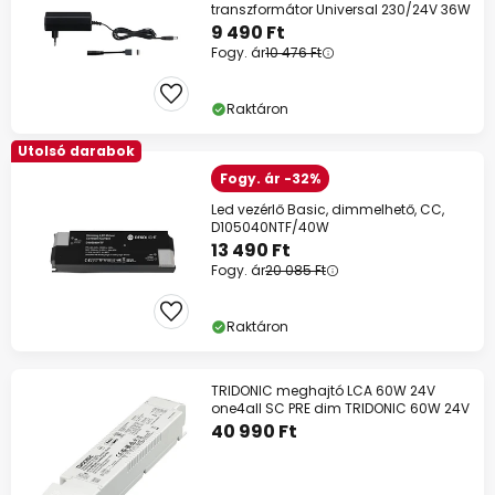
transzformátor Universal 230/24V 36W
9 490 Ft
Fogy. ár
10 476 Ft
Raktáron
Utolsó darabok
Fogy. ár -32%
Led vezérlő Basic, dimmelhető, CC,
D105040NTF/40W
13 490 Ft
Fogy. ár
20 085 Ft
Raktáron
TRIDONIC meghajtó LCA 60W 24V
one4all SC PRE dim TRIDONIC 60W 24V
40 990 Ft