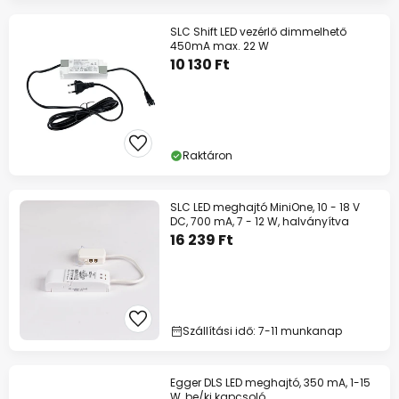
SLC Shift LED vezérlő dimmelhető
450mA max. 22 W
10 130 Ft
Raktáron
SLC LED meghajtó MiniOne, 10 - 18 V
DC, 700 mA, 7 - 12 W, halványítva
16 239 Ft
Szállítási idő: 7-11 munkanap
Egger DLS LED meghajtó, 350 mA, 1-15
W, be/ki kapcsoló