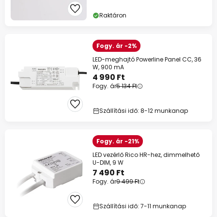
Raktáron
Fogy. ár -2%
LED-meghajtó Powerline Panel CC, 36
W, 900 mA
4 990 Ft
Fogy. ár
5 134 Ft
Szállítási idő: 8-12 munkanap
Fogy. ár -21%
LED vezérlő Rico HR-hez, dimmelhető
U-DIM, 9 W
7 490 Ft
Fogy. ár
9 499 Ft
Szállítási idő: 7-11 munkanap