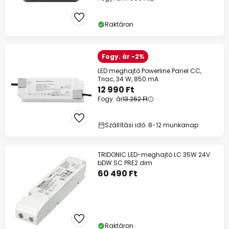
Raktáron
Fogy. ár -2%
LED meghajtó Powerline Panel CC,
Triac, 34 W, 850 mA
12 990 Ft
Fogy. ár
13 262 Ft
Szállítási idő: 8-12 munkanap
TRIDONIC LED-meghajtó LC 35W 24V
bDW SC PRE2 dim
60 490 Ft
Raktáron