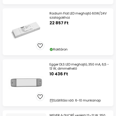
Radium Flat LED meghajtó 60W/24V
szalagokhoz
22 857 Ft
Raktáron
Egger DLS LED meghajtó, 350 mA, 6,5 -
13 W, dimmelhető
10 436 Ft
Szállítási idő: 6-10 munkanap
WEVER & DUCRÉ vezérlő 12–21 W, 350