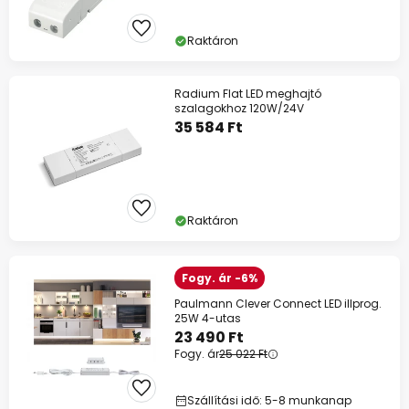
Raktáron
Radium Flat LED meghajtó
szalagokhoz 120W/24V
35 584 Ft
Raktáron
Fogy. ár -6%
Paulmann Clever Connect LED illprog.
25W 4-utas
23 490 Ft
Fogy. ár
25 022 Ft
Szállítási idő: 5-8 munkanap