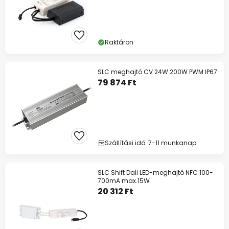
Raktáron
SLC meghajtó CV 24W 200W PWM IP67
79 874 Ft
Szállítási idő: 7-11 munkanap
SLC Shift Dali LED-meghajtó NFC 100-
700mA max.15W
20 312 Ft