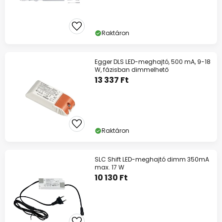
Raktáron
Egger DLS LED-meghajtó, 500 mA, 9-18
W, fázisban dimmelhető
13 337 Ft
Raktáron
SLC Shift LED-meghajtó dimm 350mA
max. 17 W
10 130 Ft