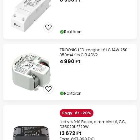
Raktáron
TRIDONIC LED-meghajtó LC 14W 250-
350mA flexC R ADV2
4 990 Ft
Raktáron
Fogy. ár -20%
Led vezérlő Basic, dimmelhető, CC,
D35020UF/20W
13 672 Ft
Fogy. ár
17 090 Ft