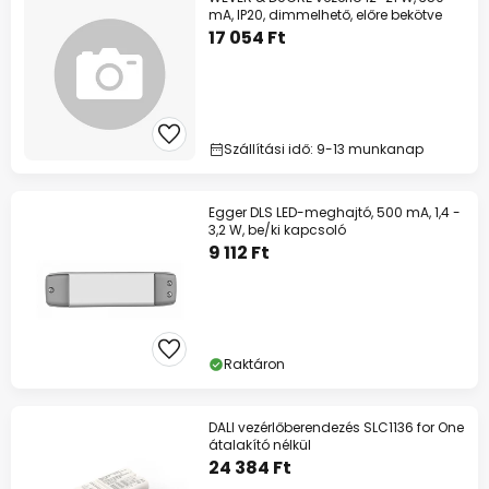
mA, IP20, dimmelhető, előre bekötve
17 054 Ft
Szállítási idő: 9-13 munkanap
Egger DLS LED-meghajtó, 500 mA, 1,4 -
3,2 W, be/ki kapcsoló
9 112 Ft
Raktáron
DALI vezérlőberendezés SLC1136 for One
átalakító nélkül
24 384 Ft