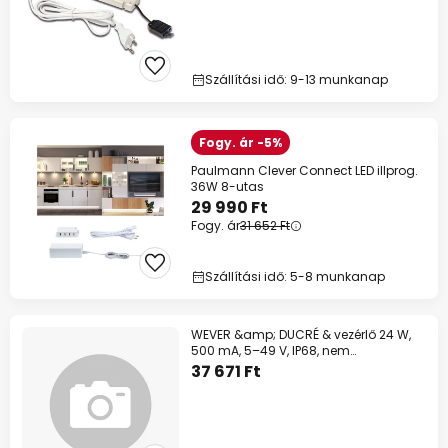
Szállítási idő: 9-13 munkanap
Fogy. ár -5%
Paulmann Clever Connect LED illprog.
36W 8-utas
29 990 Ft
Fogy. ár
31 652 Ft
Szállítási idő: 5-8 munkanap
WEVER &amp; DUCRÉ & vezérlő 24 W,
500 mA, 5–49 V, IP68, nem
dimmelhető
37 671 Ft