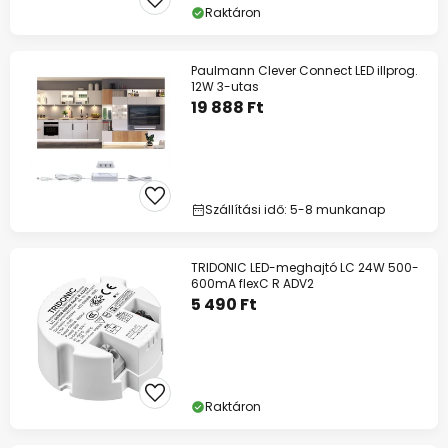
Raktáron
Paulmann Clever Connect LED illprog.
12W 3-utas
19 888 Ft
Szállítási idő: 5-8 munkanap
TRIDONIC LED-meghajtó LC 24W 500-
600mA flexC R ADV2
5 490 Ft
Raktáron