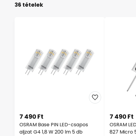
36 tételek
7 490 Ft
7 490 Ft
OSRAM Base PIN LED-csapos
OSRAM LED 
aljzat G4 1,8 W 200 lm 5 db
827 Micro