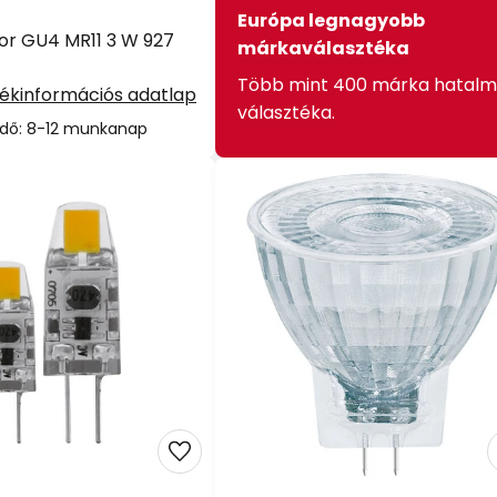
Európa legnagyobb
tor GU4 MR11 3 W 927
márkaválasztéka
Több mint 400 márka hatalm
ékinformációs adatlap
választéka.
i idő: 8-12 munkanap