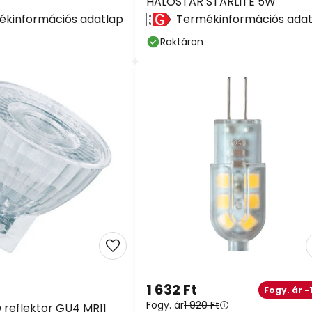
HALOSTAR STARLITE 5W
ékinformációs adatlap
Termékinformációs adat
Raktáron
1 632 Ft
Fogy. ár -
Fogy. ár
1 920 Ft
reflektor GU4 MR11