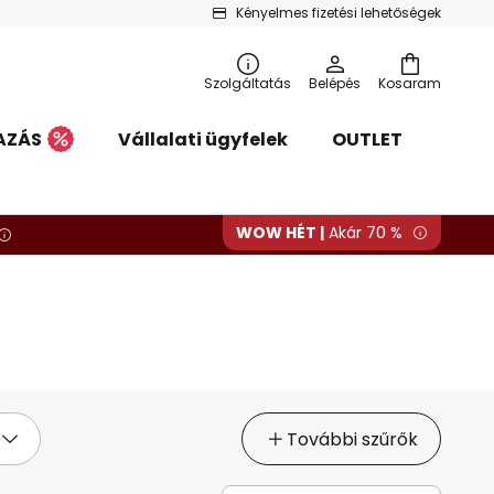
Kényelmes fizetési lehetőségek
Szolgáltatás
Belépés
Kosaram
AZÁS
Vállalati ügyfelek
OUTLET
WOW HÉT |
Akár 70 %
)
További szűrők