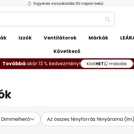
Ingyenes visszaküldés 50 napon belül
Keresés
pák
Izzók
Ventilátorok
Márkák
LEÁR
Következő
Továbbá
akár 13 % kedvezmény!
Kód:
HET
másolás
zók
Dimmelhető
Az összes fényforrás fényárama (lm