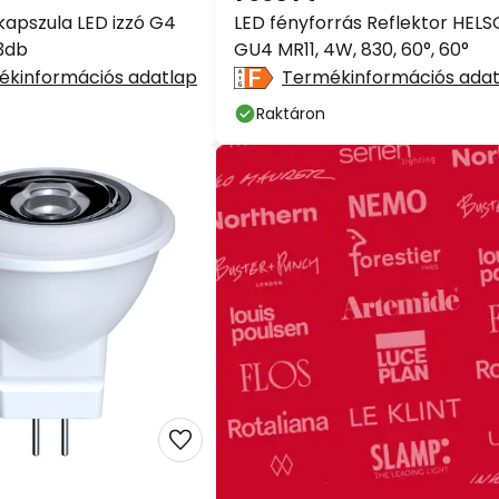
apszula LED izzó G4
LED fényforrás Reflektor HELS
3db
GU4 MR11, 4W, 830, 60°, 60°
ékinformációs adatlap
Termékinformációs adat
Raktáron