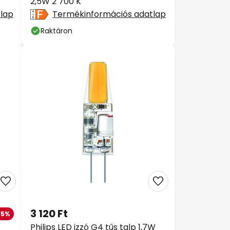
2,5W 2 700 K
lap
Termékinformációs adatlap
Raktáron
3 120 Ft
15%
Philips LED izzó G4 tűs talp 1,7W