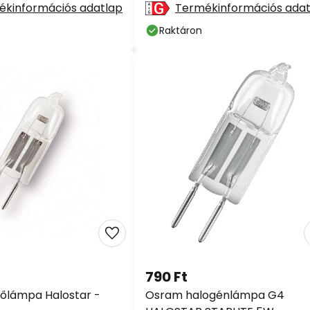
ékinformációs adatlap
Termékinformációs adat
Raktáron
790 Ft
őlámpa Halostar -
Osram halogénlámpa G4