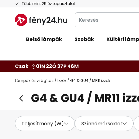
Ugrás
Több mint 25 év tapasztalat
a
Keresés
tartalomhoz
Belső lámpák
Szobák
Kültéri lám
Csak
01N 22Ó 37P 45M
Lámpák és világítás
Izzók
G4 & GU4 / MR11 izzók
G4 & GU4 / MR11 iz
Teljesítmény (W)
Színhőmérséklet