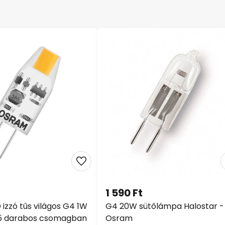
1 590 Ft
izzó tűs világos G4 1W
G4 20W sütőlámpa Halostar -
 5 darabos csomagban
Osram