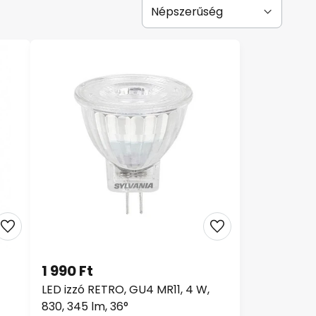
1 990 Ft
LED izzó RETRO, GU4 MR11, 4 W,
830, 345 lm, 36°