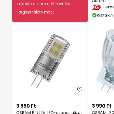
Osram
ajánlatról sem a hírlevéllel.
Term
Regisztráljon most
Raktáron
3 990 Ft
3 990 Ft
OSRAM PIN 12V LED-csapos aljzat
OSRAM LED 