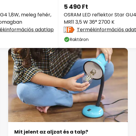
5 490 Ft
G4 1,8W, meleg fehér,
OSRAM LED reflektor Star GU
somagban
MR11 3,5 W 36° 2700 K
ékinformációs adatlap
Termékinformációs adat
Raktáron
Mit jelent az aljzat és a talp?