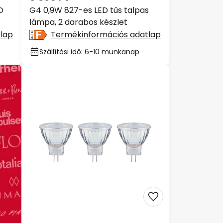
O
G4 0,9W 827-es LED tűs talpas
lámpa, 2 darabos készlet
lap
Termékinformációs adatlap
Szállítási idő: 6-10 munkanap