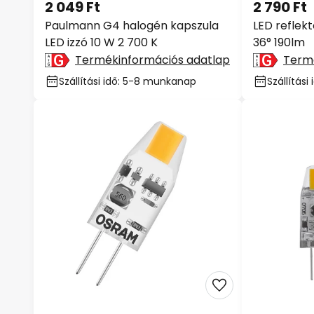
2 049 Ft
2 790 Ft
Paulmann G4 halogén kapszula
LED reflek
LED izzó 10 W 2 700 K
36° 190lm
Termékinformációs adatlap
Term
Szállítási idő: 5-8 munkanap
Szállítás