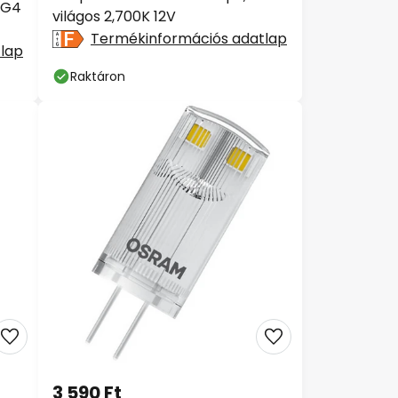
 G4
világos 2,700K 12V
Termékinformációs adatlap
lap
Raktáron
3 590 Ft