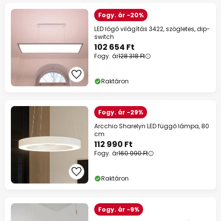
Fogy. ár -20%
LED lógó világítás 3422, szögletes, dip-
switch
102 654 Ft
Fogy. ár
128 318 Ft
Raktáron
Fogy. ár -29%
Arcchio Sharelyn LED függő lámpa, 80
cm
112 990 Ft
Fogy. ár
160 990 Ft
Raktáron
Fogy. ár -9%