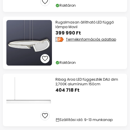
Raktáron
Rugalmasan állítható LED függő
lámpa Movil
399 990 Ft
Termékinformációs adatlap
Raktáron
Ribag Aroa LED függeszték DALI dim
2,700K alumínium 150cm
404 718 Ft
Szállítási idő: 9-13 munkanap