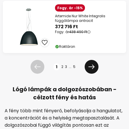
Fogy. ár -15%
Artemide Nur White Integralis
függőlámpa antracit
372 716 Ft
Fogy. ár
438 490 Ft
Raktáron
Oldal
1
2
3
...
5
Előző
Következő
Lógó lámpák a dolgozószobában -
célzott fény és hatás
A fény több mint fényerő, befolyásolja a hangulatot,
a koncentrációt és a helyiség megtapasztalását. A
dolgozószobai függő világítás pontosan ezt az