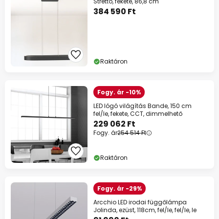
Stretto, fekete, 86,8 cm
384 590 Ft
Raktáron
Fogy. ár -10%
LED lógó világítás Bande, 150 cm
fel/le, fekete, CCT, dimmelhető
229 062 Ft
Fogy. ár
254 514 Ft
Raktáron
Fogy. ár -29%
Arcchio LED irodai függőlámpa
Jolinda, ezüst, 118cm, fel/le, fel/le, le