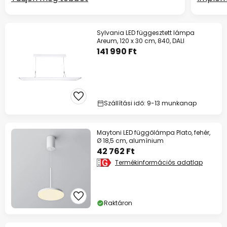
Sylvania LED függesztett lámpa
Areum, 120 x 30 cm, 840, DALI
141 990 Ft
Szállítási idő: 9-13 munkanap
Maytoni LED függőlámpa Plato, fehér,
Ø 18,5 cm, alumínium
42 762 Ft
Termékinformációs adatlap
Raktáron