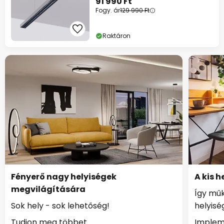
91 990 Ft
Fogy. ár
129 990 Ft
Raktáron
Fényerő nagy helyiségek
A kis 
megvilágítására
Így műk
Sok hely - sok lehetőség!
helyis
Tudjon meg többet
Implem