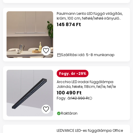
Paulmann Lento LED függő világítás,
króm, 100 cm, felfelé/lefelé irányuló
fény,
145 874 Ft
Szállítási idő: 5-8 munkanap
Fogy. ár -29%
Arcchio LED irodai függőlámpa
Jolinda, fekete, 118cm, fel/le, fel/le
100 490 Ft
Fogy. ár
142 990 Ft
Raktáron
LEDVANCE LED-es függőlámpa Office