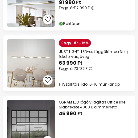
91 990 Ft
Fogy. ár
112 990 Ft
Raktáron
Fogy. ár -12%
JUST LIGHT. LED-es függőlámpa Nele,
fekete, vas, üveg
63 990 Ft
Fogy. ár
73 132 Ft
Szállítási idő: 6-10 munkanap
OSRAM LED lógó világítás Office line
Slab fekete 4000 K dimmelhető
45 990 Ft