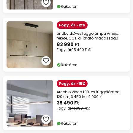
Raktáron
Fogy. ár -12%
Lindby LED-es függőlámpa Arneja,
fekete, CCT, állítható magasságú
83 990 Ft
Fogy. ár
95 490 Ft
Raktáron
Fogy. ár -15%
Arcchio Vinca LED-es függőlámpa,
120 cm, 3.450 lm, 4.000 K
35 490 Ft
Fogy. ár
41 990 Ft
Raktáron