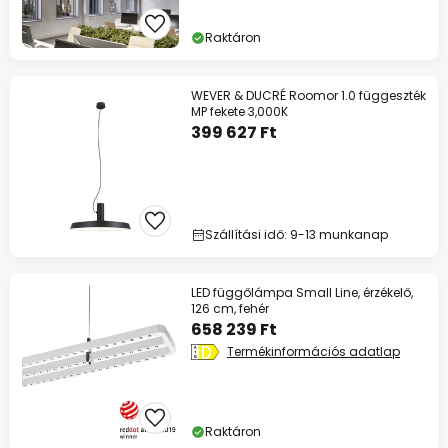
Raktáron
WEVER & DUCRÉ Roomor 1.0 függeszték
MP fekete 3,000K
399 627 Ft
Szállítási idő: 9-13 munkanap
LED függőlámpa Small Line, érzékelő,
126 cm, fehér
658 239 Ft
Termékinformációs adatlap
Raktáron