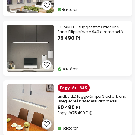
Kód:
HET
másolás
Raktáron
Spórolj most
OSRAM LED-függesztett Office line
Panel Ellipse fekete 940 dimmelhető
*Mentes gyartok
75 490 Ft
Raktáron
Fogy. ár -33%
Lindby LED függőlámpa Sladja, króm,
üveg, érintésvezérlésű dimmerrel
50 490 Ft
Fogy. ár
75 490 Ft
Raktáron