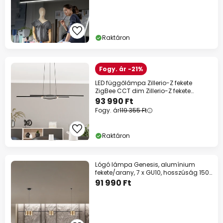
Raktáron
Fogy. ár -21%
LED függőlámpa Zillerio-Z fekete
ZigBee CCT dim Zillerio-Z fekete
ZigBee
93 990 Ft
Fogy. ár
119 355 Ft
Raktáron
Lógó lámpa Genesis, alumínium
fekete/arany, 7 x GU10, hosszúság 150
cm
91 990 Ft