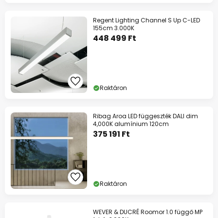
Regent Lighting Channel S Up C-LED
155cm 3.000K
448 499 Ft
Raktáron
Ribag Aroa LED függeszték DALI dim
4,000K alumínium 120cm
375 191 Ft
Raktáron
WEVER & DUCRÉ Roomor 1.0 függő MP