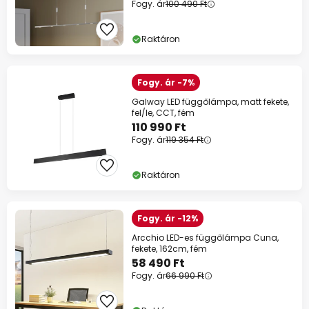
Fogy. ár
100 490 Ft
Raktáron
Fogy. ár -7%
Galway LED függőlámpa, matt fekete,
fel/le, CCT, fém
110 990 Ft
Fogy. ár
119 354 Ft
Raktáron
Fogy. ár -12%
Arcchio LED-es függőlámpa Cuna,
fekete, 162cm, fém
58 490 Ft
Fogy. ár
66 990 Ft