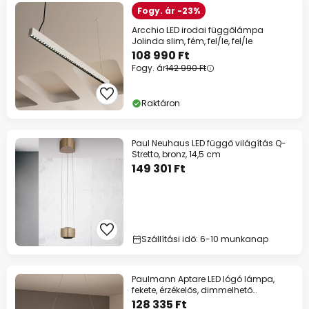
Fogy. ár -23%
Arcchio LED irodai függőlámpa
Jolinda slim, fém, fel/le, fel/le
108 990 Ft
Fogy. ár
142 990 Ft
Raktáron
Paul Neuhaus LED függő világítás Q-
Stretto, bronz, 14,5 cm
149 301 Ft
Szállítási idő: 6-10 munkanap
Paulmann Aptare LED lógó lámpa,
fekete, érzékelős, dimmelhető
fényerővel
128 335 Ft