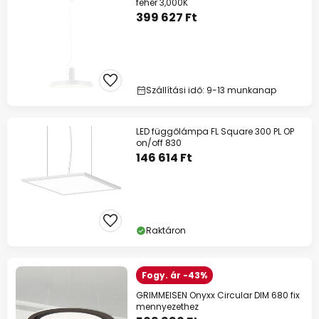
fehér 3,000K
399 627 Ft
Szállítási idő: 9-13 munkanap
LED függőlámpa FL Square 300 PL OP
on/off 830
146 614 Ft
Raktáron
Fogy. ár -43%
GRIMMEISEN Onyxx Circular DIM 680 fix
mennyezethez