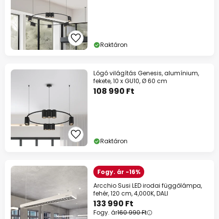
Raktáron
Lógó világítás Genesis, alumínium,
fekete, 10 x GU10, Ø 60 cm
108 990 Ft
Raktáron
Fogy. ár -16%
Arcchio Susi LED irodai függőlámpa,
fehér, 120 cm, 4,000K, DALI
133 990 Ft
Fogy. ár
160 990 Ft