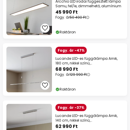
Arcchio LED irodai függesztett lámpa
Samu, fel/le, dimmelhető, alumínium
45 990 Ft
Fogy. ár
50 490 Ft
Raktáron
Fogy. ár -47%
Lucande LED-es függőlámpa Arnik,
180 cm, nikkel színű,
fényerőszabályozós
68 990 Ft
Fogy. ár
129 990 Ft
Raktáron
Fogy. ár -37%
Lucande LED-es függőlámpa Arnik,
140 cm, nikkel színű,
fényerőszabályzóval
62 990 Ft