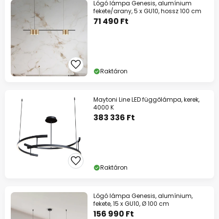
Lógó lámpa Genesis, alumínium
fekete/arany, 5 x GU10, hossz 100 cm
71 490 Ft
Raktáron
Maytoni Line LED függőlámpa, kerek,
4000 K
383 336 Ft
Raktáron
Lógó lámpa Genesis, alumínium,
fekete, 15 x GU10, Ø 100 cm
156 990 Ft