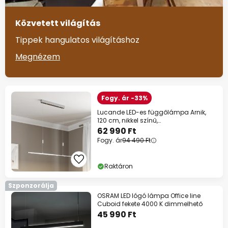
Közvetett világítás
Tippek hangulatos világításhoz
Megnézem
Fogy. ár -33%
Lucande LED-es függőlámpa Arnik,
120 cm, nikkel színű,
fényerőszabályozós
62 990 Ft
Fogy. ár
94 490 Ft
Raktáron
Szponzorálja
OSRAM LED lógó lámpa Office line
Cuboid fekete 4000 K dimmelhető
45 990 Ft