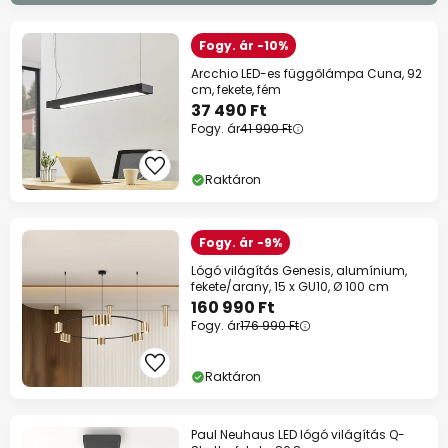
Fogy. ár -10%
Arcchio LED-es függőlámpa Cuna, 92
cm, fekete, fém
37 490 Ft
Fogy. ár
41 990 Ft
Raktáron
Fogy. ár -9%
Lógó világítás Genesis, alumínium,
fekete/arany, 15 x GU10, Ø 100 cm
160 990 Ft
Fogy. ár
176 990 Ft
Raktáron
Paul Neuhaus LED lógó világítás Q-