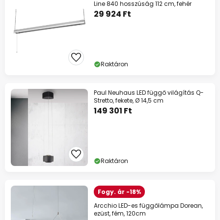
Line 840 hosszúság 112 cm, fehér
29 924 Ft
Raktáron
Paul Neuhaus LED függő világítás Q-
Stretto, fekete, Ø 14,5 cm
149 301 Ft
Raktáron
Fogy. ár -18%
Arcchio LED-es függőlámpa Dorean,
ezüst, fém, 120cm