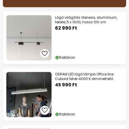
Lógó világítás Genesis, alumínium,
fekete, 5 x GU10, hossz 100 cm
62 990 Ft
Raktáron
OSRAM LED lógó lámpa Office line
Cuboid fehér 4000 K dimmelhető
45 990 Ft
Raktáron