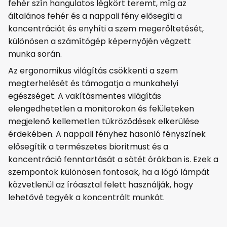
fehér szín hangulatos légkört teremt, míg az
általános fehér és a nappali fény elősegíti a
koncentrációt és enyhíti a szem megerőltetését,
különösen a számítógép képernyőjén végzett
munka során.
Az ergonomikus világítás csökkenti a szem
megterhelését és támogatja a munkahelyi
egészséget. A vakításmentes világítás
elengedhetetlen a monitorokon és felületeken
megjelenő kellemetlen tükröződések elkerülése
érdekében. A nappali fényhez hasonló fényszínek
elősegítik a természetes bioritmust és a
koncentráció fenntartását a sötét órákban is. Ezek a
szempontok különösen fontosak, ha a lógó lámpát
közvetlenül az íróasztal felett használják, hogy
lehetővé tegyék a koncentrált munkát.