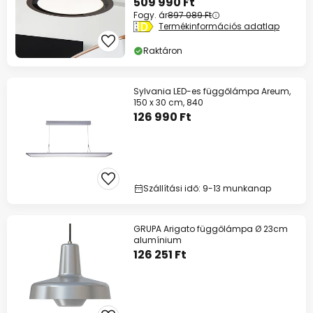
509 990 Ft
Fogy. ár
897 089 Ft
Termékinformációs adatlap
Raktáron
Sylvania LED-es függőlámpa Areum,
150 x 30 cm, 840
126 990 Ft
Szállítási idő: 9-13 munkanap
GRUPA Arigato függőlámpa Ø 23cm
alumínium
126 251 Ft