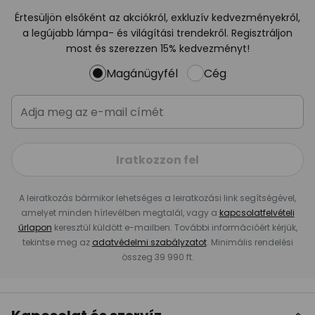
Értesüljön elsőként az akciókról, exkluzív kedvezményekről,
a legújabb lámpa- és világítási trendekről. Regisztráljon
most és szerezzen 15% kedvezményt!
Magánügyfél
Cég
Iratkozzon fel
A leiratkozás bármikor lehetséges a leiratkozási link segítségével,
amelyet minden hírlevélben megtalál, vagy a
kapcsolatfelvételi
űrlapon
keresztül küldött e-mailben. További információért kérjük,
tekintse meg az
adatvédelmi szabályzatot
. Minimális rendelési
összeg 39 990 ft.