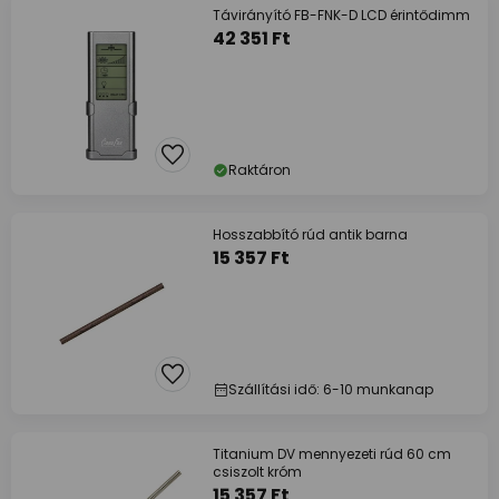
Távirányító FB-FNK-D LCD érintődimm
42 351 Ft
Raktáron
Hosszabbító rúd antik barna
15 357 Ft
Szállítási idő: 6-10 munkanap
Titanium DV mennyezeti rúd 60 cm
csiszolt króm
15 357 Ft