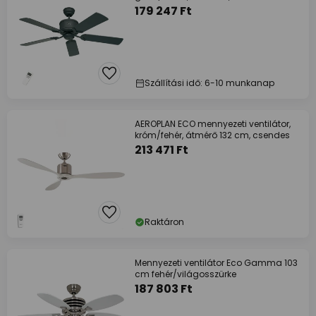
179 247 Ft
Szállítási idő: 6-10 munkanap
AEROPLAN ECO mennyezeti ventilátor,
króm/fehér, átmérő 132 cm, csendes
213 471 Ft
Raktáron
Mennyezeti ventilátor Eco Gamma 103
cm fehér/világosszürke
187 803 Ft