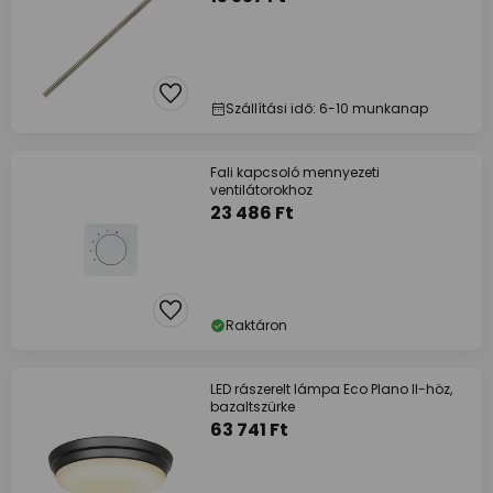
Szállítási idő: 6-10 munkanap
Fali kapcsoló mennyezeti
ventilátorokhoz
23 486 Ft
Raktáron
LED rászerelt lámpa Eco Plano II-höz,
bazaltszürke
63 741 Ft