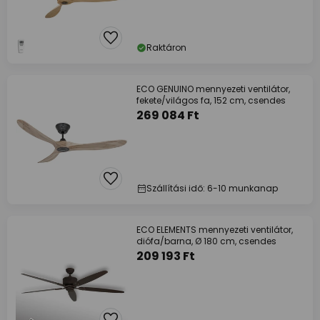
Raktáron
ECO GENUINO mennyezeti ventilátor,
fekete/világos fa, 152 cm, csendes
269 084 Ft
Szállítási idő: 6-10 munkanap
ECO ELEMENTS mennyezeti ventilátor,
diófa/barna, Ø 180 cm, csendes
209 193 Ft