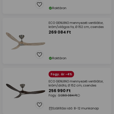
Raktáron
ECO GENUINO mennyezeti ventilátor,
króm/világos fa, Ø 152 cm, csendes
269 084 Ft
Raktáron
Fogy. ár -4%
ECO GENUINO mennyezeti ventilátor,
króm/diófa, Ø 152 cm, csendes
256 990 Ft
Fogy. ár
269 084 Ft
Szállítási idő: 8-12 munkanap