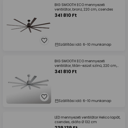
BIG SMOOTH ECO mennyezeti
ventilátor, bronz, 220 cm, csendes
341 810 Ft
Szállítási idő: 6-10 munkanap
BIG SMOOTH ECO mennyezeti
ventilátor, titán-ezüst színű, 220 cm,
csendes
341 810 Ft
Szállítási idő: 6-10 munkanap
LED mennyezeti ventilátor Helico lapát,
csendes, diófa Ø 132 cm
239 139 Ft