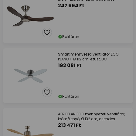
247 694 Ft
Raktáron
Smart mennyezeti ventilátor ECO
PLANO II, Ø 112 cm, ezüst, DC
192 081 Ft
Raktáron
AEROPLAN ECO mennyezeti ventilátor,
króm/fenyő, Ø 132 cm, csendes
213 471 Ft