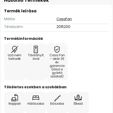
Hasonló Termékek
Termék leírása
Márka:
CasaFan
Tételszám:
2015200
Termékinformációk
Izzó nem
Távirányít
Casa Fan
tartozék
óval
– akár 25
év
garancia
(lásd a
gyártó
adatait)
Tökéletes ezekben a szobákban
Nappali
Hálószoba
Előszoba
Étkező