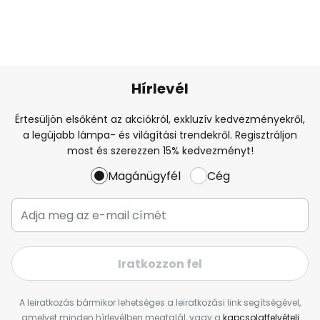
Hírlevél
Értesüljön elsőként az akciókról, exkluzív kedvezményekről,
a legújabb lámpa- és világítási trendekről. Regisztráljon
most és szerezzen 15% kedvezményt!
Magánügyfél
Cég
Iratkozzon fel
A leiratkozás bármikor lehetséges a leiratkozási link segítségével,
amelyet minden hírlevélben megtalál, vagy a
kapcsolatfelvételi