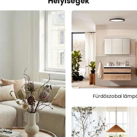
Helyiségek
Fürdőszobai lámp