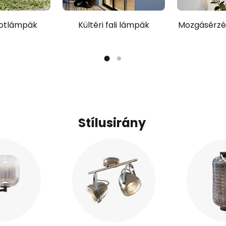
potlámpák
Kültéri fali lámpák
Mozgásérzé
Stílusirány