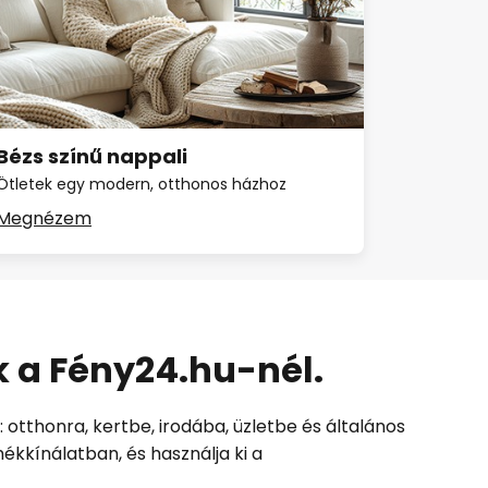
Bézs színű nappali
Ötletek egy modern, otthonos házhoz
Megnézem
k a
Fény24.hu
-nél.
 otthonra, kertbe, irodába, üzletbe és általános
mékkínálatban, és használja ki a