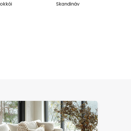
okkói
Skandináv
Rus