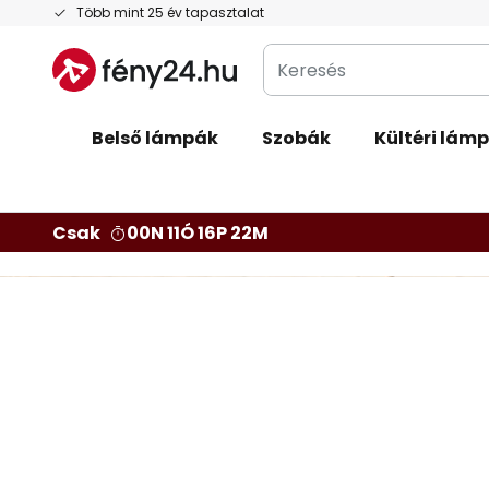
Ugrás
Több mint 25 év tapasztalat
a
Keresés
tartalomhoz
Belső lámpák
Szobák
Kültéri lám
Csak
00N 11Ó 16P 20M