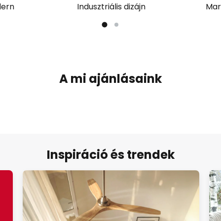
ern
Indusztriális dizájn
Mar
A mi ajánlásaink
Inspiráció és trendek