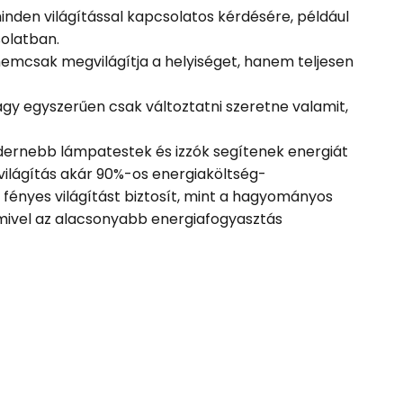
inden világítással kapcsolatos kérdésére, például
solatban.
nemcsak megvilágítja a helyiséget, hanem teljesen
 vagy egyszerűen csak változtatni szeretne valamit,
modernebb lámpatestek és izzók segítenek energiát
világítás akár 90%-os energiaköltség-
fényes világítást biztosít, mint a hagyományos
mivel az alacsonyabb energiafogyasztás