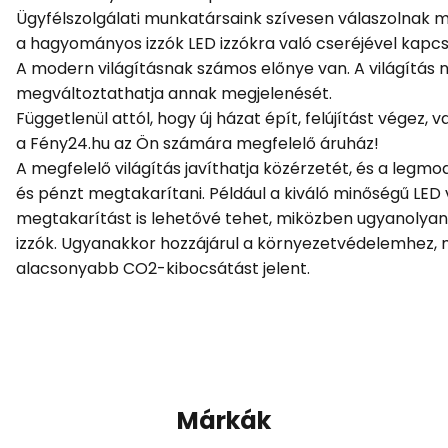
Ügyfélszolgálati munkatársaink szívesen válaszolnak m
a hagyományos izzók LED izzókra való cseréjével kapc
A modern világításnak számos előnye van. A világítás 
megváltoztathatja annak megjelenését.
Függetlenül attól, hogy új házat épít, felújítást végez,
a Fény24.hu az Ön számára megfelelő áruház!
A megfelelő világítás javíthatja közérzetét, és a leg
és pénzt megtakarítani. Például a kiváló minőségű LED 
megtakarítást is lehetővé tehet, miközben ugyanolyan 
izzók. Ugyanakkor hozzájárul a környezetvédelemhez, 
alacsonyabb CO2-kibocsátást jelent.
Márkák