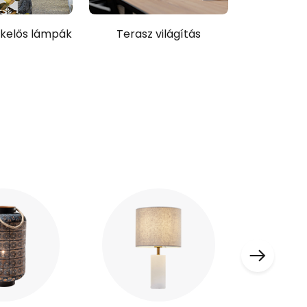
kelős lámpák
Terasz világítás
Napele