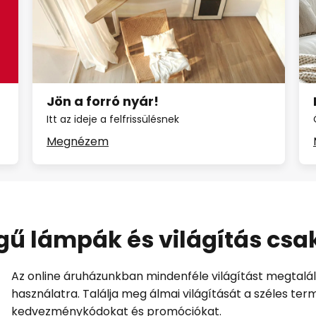
Jön a forró nyár!
Itt az ideje a felfrissülésnek
Megnézem
gű lámpák és világítás csa
Az online áruházunkban mindenféle világítást megtalál:
használatra. Találja meg álmai világítását a széles ter
kedvezménykódokat és promóciókat.