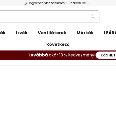
Ingyenes visszaküldés 50 napon belül
Keresés
pák
Izzók
Ventilátorok
Márkák
LEÁR
Következő
Továbbá
akár 13 % kedvezmény!
Kód:
HET