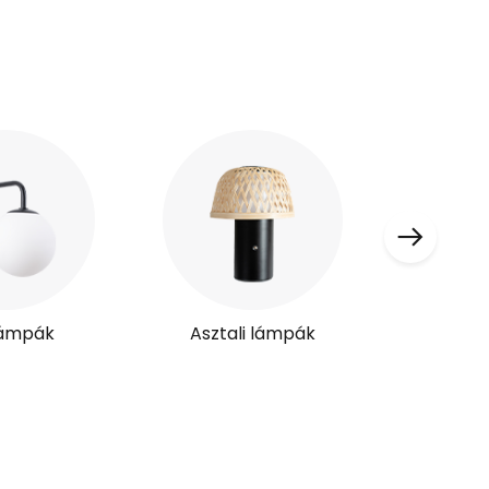
 lámpák
Asztali lámpák
Vent