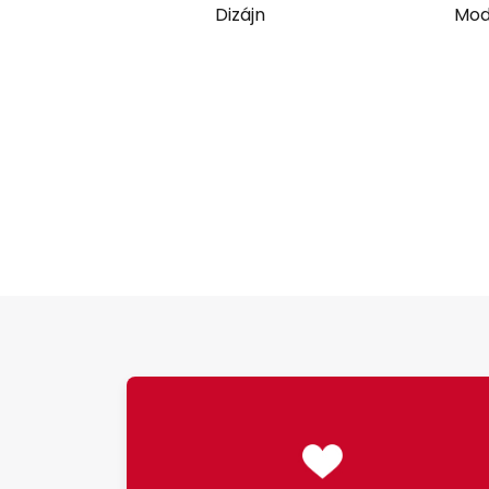
Dizájn
Mod