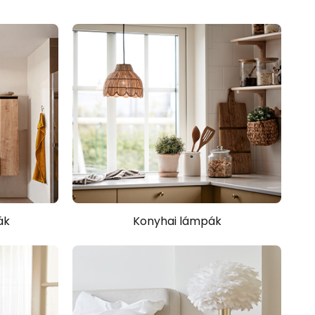
ák
Konyhai lámpák