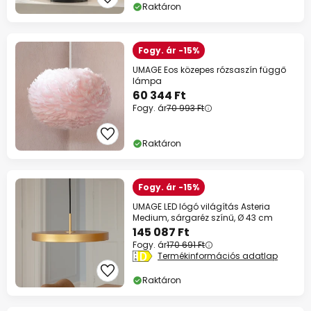
Raktáron
Fogy. ár -15%
UMAGE Eos közepes rózsaszín függő
lámpa
60 344 Ft
Fogy. ár
70 993 Ft
Raktáron
Fogy. ár -15%
UMAGE LED lógó világítás Asteria
Medium, sárgaréz színű, Ø 43 cm
145 087 Ft
Fogy. ár
170 691 Ft
Termékinformációs adatlap
Raktáron