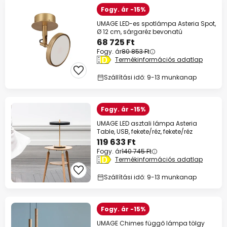
Fogy. ár -15%
UMAGE LED-es spotlámpa Asteria Spot,
Ø 12 cm, sárgaréz bevonatú
68 725 Ft
Fogy. ár
80 853 Ft
Termékinformációs adatlap
Szállítási idő: 9-13 munkanap
Fogy. ár -15%
UMAGE LED asztali lámpa Asteria
Table, USB, fekete/réz, fekete/réz
119 633 Ft
Fogy. ár
140 745 Ft
Termékinformációs adatlap
Szállítási idő: 9-13 munkanap
Fogy. ár -15%
UMAGE Chimes függő lámpa tölgy