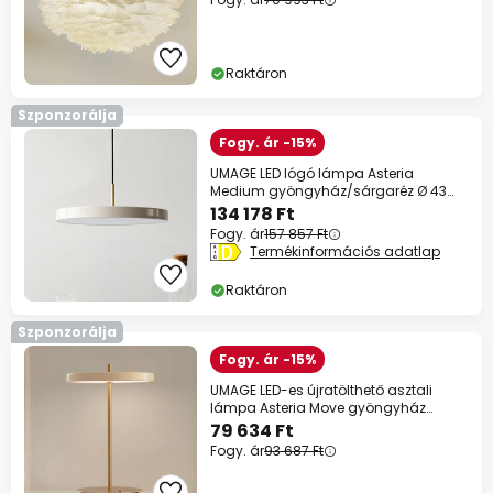
Raktáron
Szponzorálja
Fogy. ár -15%
UMAGE LED lógó lámpa Asteria
Medium gyöngyház/sárgaréz Ø 43
cm
134 178 Ft
Fogy. ár
157 857 Ft
Termékinformációs adatlap
Raktáron
Szponzorálja
Fogy. ár -15%
UMAGE LED-es újratölthető asztali
lámpa Asteria Move gyöngyház
fehér/réz 31cm
79 634 Ft
Fogy. ár
93 687 Ft