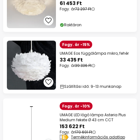
61 453 Ft
Fogy. ár
72 297 Ft
Raktáron
Fogy. ár -15%
UMAGE Eos függőlámpa mikro, fehér
33 435 Ft
Fogy. ár
39 336 Ft
Szállítási idő: 9-13 munkanap
Fogy. ár -10%
UMAGE LED lógó lámpa Asteria Plus
Medium fekete Ø 43 cm CCT
153 622 Ft
Fogy. ár
170 691 Ft
Termékinformációs adatlap