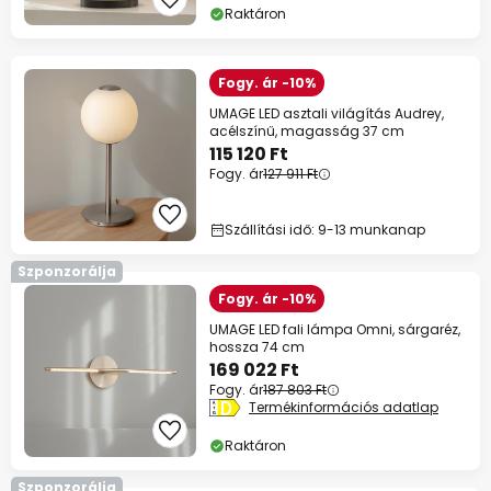
Raktáron
Fogy. ár -10%
UMAGE LED asztali világítás Audrey,
acélszínű, magasság 37 cm
115 120 Ft
Fogy. ár
127 911 Ft
Szállítási idő: 9-13 munkanap
Szponzorálja
Fogy. ár -10%
UMAGE LED fali lámpa Omni, sárgaréz,
hossza 74 cm
169 022 Ft
Fogy. ár
187 803 Ft
Termékinformációs adatlap
Raktáron
Szponzorálja