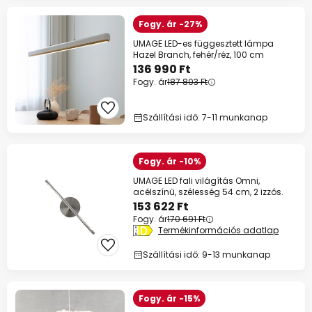
Fogy. ár -27%
UMAGE LED-es függesztett lámpa
Hazel Branch, fehér/réz, 100 cm
136 990 Ft
Fogy. ár
187 803 Ft
Szállítási idő: 7-11 munkanap
Fogy. ár -10%
UMAGE LED fali világítás Omni,
acélszínű, szélesség 54 cm, 2 izzós.
153 622 Ft
Fogy. ár
170 691 Ft
Termékinformációs adatlap
Szállítási idő: 9-13 munkanap
Fogy. ár -15%