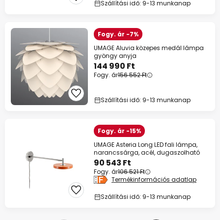
Szállítási idő: 9-13 munkanap
Fogy. ár -7%
UMAGE Aluvia közepes medál lámpa
gyöngy anyja
144 990 Ft
Fogy. ár
156 552 Ft
Szállítási idő: 9-13 munkanap
Fogy. ár -15%
UMAGE Asteria Long LED fali lámpa,
narancssárga, acél, dugaszolható
90 543 Ft
Fogy. ár
106 521 Ft
Termékinformációs adatlap
Szállítási idő: 9-13 munkanap