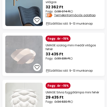
világos
32 362 Ft
Fogy. ár
38 074 Ft
Termékinformációs adatlap
Szállítási idő: 9-13 munkanap
Fogy. ár -15%
UMAGE szalag mini medál világos
fehér
33 435 Ft
Fogy. ár
39 336 Ft
Szállítási idő: 9-13 munkanap
Fogy. ár -15%
UMAGE Silvia függőlámpa mini fehér
29 435 Ft
Fogy. ár
34 630 Ft