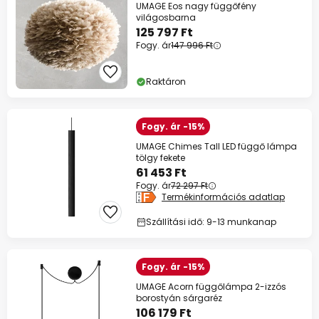
UMAGE Eos nagy függőfény
világosbarna
125 797 Ft
Fogy. ár
147 996 Ft
Raktáron
Fogy. ár -15%
UMAGE Chimes Tall LED függő lámpa
tölgy fekete
61 453 Ft
Fogy. ár
72 297 Ft
Termékinformációs adatlap
Szállítási idő: 9-13 munkanap
Fogy. ár -15%
UMAGE Acorn függőlámpa 2-izzós
borostyán sárgaréz
106 179 Ft