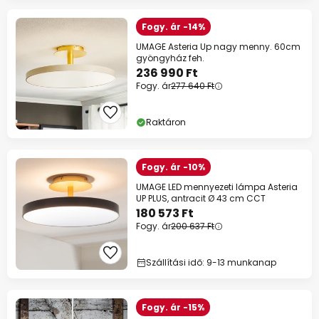
Fogy. ár -14%
UMAGE Asteria Up nagy menny. 60cm
gyöngyház feh.
236 990 Ft
Fogy. ár
277 640 Ft
Raktáron
Fogy. ár -10%
UMAGE LED mennyezeti lámpa Asteria
UP PLUS, antracit Ø 43 cm CCT
180 573 Ft
Fogy. ár
200 637 Ft
Szállítási idő: 9-13 munkanap
Fogy. ár -15%