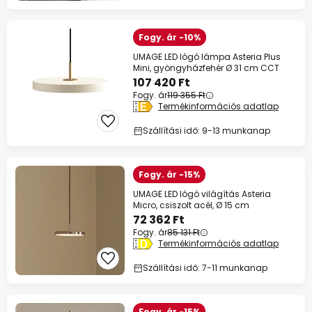
Fogy. ár -10%
UMAGE LED lógó lámpa Asteria Plus
Mini, gyöngyházfehér Ø 31 cm CCT
107 420 Ft
Fogy. ár
119 355 Ft
Termékinformációs adatlap
Szállítási idő: 9-13 munkanap
Fogy. ár -15%
UMAGE LED lógó világítás Asteria
Micro, csiszolt acél, Ø 15 cm
72 362 Ft
Fogy. ár
85 131 Ft
Termékinformációs adatlap
Szállítási idő: 7-11 munkanap
Fogy. ár -15%