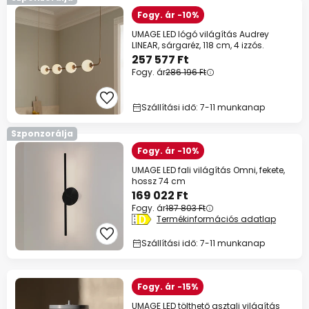
Fogy. ár -10%
UMAGE LED lógó világítás Audrey
LINEAR, sárgaréz, 118 cm, 4 izzós.
257 577 Ft
Fogy. ár
286 196 Ft
Szállítási idő: 7-11 munkanap
Szponzorálja
Fogy. ár -10%
UMAGE LED fali világítás Omni, fekete,
hossz 74 cm
169 022 Ft
Fogy. ár
187 803 Ft
Termékinformációs adatlap
Szállítási idő: 7-11 munkanap
Fogy. ár -15%
UMAGE LED tölthető asztali világítás