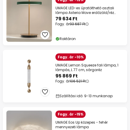
UMAGE LED-es újratölthető asztali
lámpa Asteria Move erdőzöld/réz
31cm
79 634 Ft
Fogy. ár
93 687 Ft
Raktáron
Fogy. ár -10%
UMAGE Lemon Squeeze fali lámpa, 1
lámpás, L 77 cm, sárgaréz
95 869 Ft
Fogy. ár
106 521 Ft
Szállítási idő: 9-13 munkanap
Fogy. ár -15%
UMAGE Eos Up közepes - fehér
mennyezeti lámpa