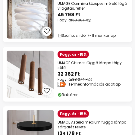
UMAGE Carmina közepes méretű lógó
világítás, fehér
45 798 Ft
Fogy. ár
53 881 Ft
Szállítási idő: 7-11 munkanap
Fogy. ár -15%
UMAGE Chimes függő lámpa tölgy
sötét
32 362 Ft
Fogy. ár
38 074 Ft
Termékinformációs adatlap
Raktáron
Fogy. ár -15%
UMAGE Asteria medium függő lámpa
sárgaréz fekete
134 178 Ft