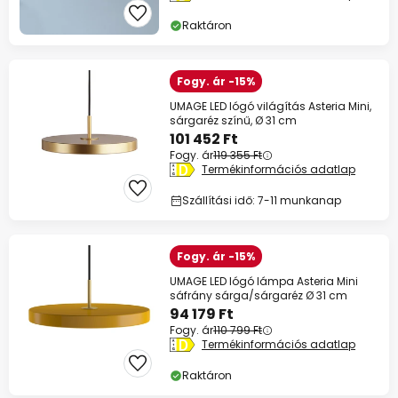
Raktáron
Fogy. ár -15%
UMAGE LED lógó világítás Asteria Mini,
sárgaréz színű, Ø 31 cm
101 452 Ft
Fogy. ár
119 355 Ft
Termékinformációs adatlap
Szállítási idő: 7-11 munkanap
Fogy. ár -15%
UMAGE LED lógó lámpa Asteria Mini
sáfrány sárga/sárgaréz Ø 31 cm
94 179 Ft
Fogy. ár
110 799 Ft
Termékinformációs adatlap
Raktáron