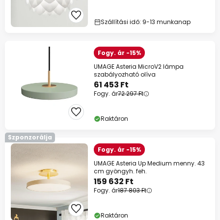
Szállítási idő: 9-13 munkanap
Fogy. ár -15%
UMAGE Asteria MicroV2 lámpa
szabályozható olíva
61 453 Ft
Fogy. ár
72 297 Ft
Raktáron
Szponzorálja
Fogy. ár -15%
UMAGE Asteria Up Medium menny. 43
cm gyöngyh. feh.
159 632 Ft
Fogy. ár
187 803 Ft
Raktáron