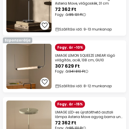
Asteria Move, világoskék, 31 cm
72 362 Ft
Fogy. ár
85 131 Ft
Szállítási idő: 9-13 munkanap
Szponzorálja
Fogy. ár -10%
UMAGE LEMON SQUEEZE LINEAR lógó
világítás, acél, 138 cm, GU10
307 629 Ft
Fogy. ár
341 810 Ft
Szállítási idő: 8-12 munkanap
Fogy. ár -15%
UMAGE LED-es újratölthető asztali
lámpa Asteria Move agyag barna uni,
31cm
72 362 Ft
Fogy. ár
85 131 Ft