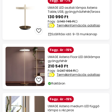
Fogy. ár -7%
UMAGE LED asztali lámpa Asteria
Table, USB, gyöngyházfehér/brass
130 990 Ft
Fogy. ár
140 745 Ft
Termékinformációs adatlap
Szállítási idő: 9-13 munkanap
Fogy. ár -15%
UMAGE Asteria Floor LED állólámpa
gyöngyfehér
210 540 Ft
Fogy. ár
247 694 Ft
Termékinformációs adatlap
Raktáron
Fogy. ár -15%
UMAGE Asteria medium LED függő
lámpa s.réz piros