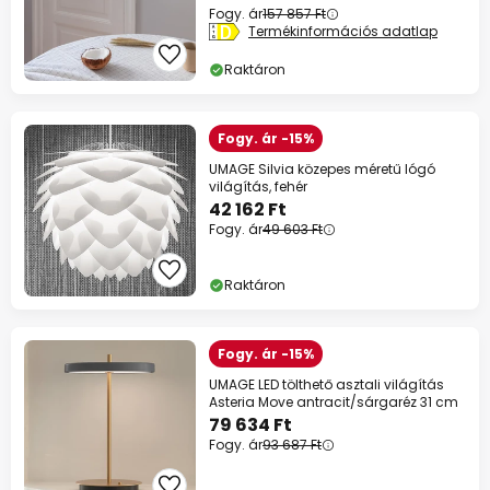
Fogy. ár
157 857 Ft
Termékinformációs adatlap
Raktáron
Fogy. ár -15%
UMAGE Silvia közepes méretű lógó
világítás, fehér
42 162 Ft
Fogy. ár
49 603 Ft
Raktáron
Fogy. ár -15%
UMAGE LED tölthető asztali világítás
Asteria Move antracit/sárgaréz 31 cm
79 634 Ft
Fogy. ár
93 687 Ft