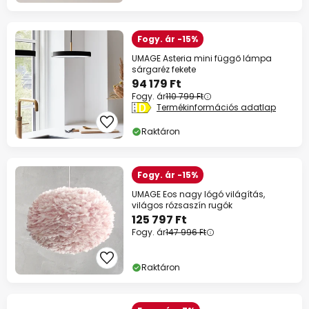
Fogy. ár -15%
UMAGE Asteria mini függő lámpa
sárgaréz fekete
94 179 Ft
Fogy. ár
110 799 Ft
Termékinformációs adatlap
Raktáron
Fogy. ár -15%
UMAGE Eos nagy lógó világítás,
világos rózsaszín rugók
125 797 Ft
Fogy. ár
147 996 Ft
Raktáron