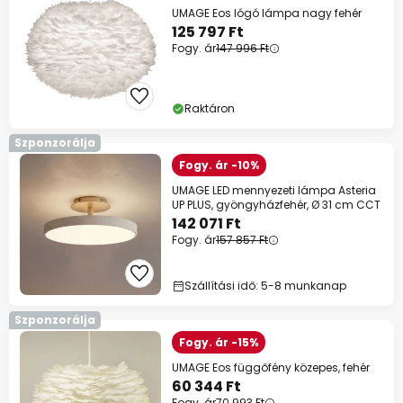
UMAGE Eos lógó lámpa nagy fehér
125 797 Ft
Fogy. ár
147 996 Ft
Raktáron
Szponzorálja
Fogy. ár -10%
UMAGE LED mennyezeti lámpa Asteria
UP PLUS, gyöngyházfehér, Ø 31 cm CCT
142 071 Ft
Fogy. ár
157 857 Ft
Szállítási idő: 5-8 munkanap
Szponzorálja
Fogy. ár -15%
UMAGE Eos függőfény közepes, fehér
60 344 Ft
Fogy. ár
70 993 Ft