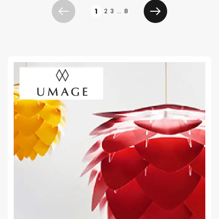
Oldal
1
2
3
...
8
Előző
Következő