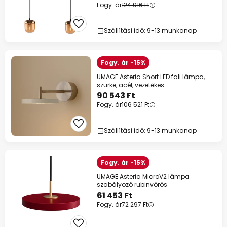
Fogy. ár
124 916 Ft
Szállítási idő: 9-13 munkanap
Fogy. ár -15%
UMAGE Asteria Short LED fali lámpa,
szürke, acél, vezetékes
90 543 Ft
Fogy. ár
106 521 Ft
Szállítási idő: 9-13 munkanap
Fogy. ár -15%
UMAGE Asteria MicroV2 lámpa
szabályozó rubinvörös
61 453 Ft
Fogy. ár
72 297 Ft