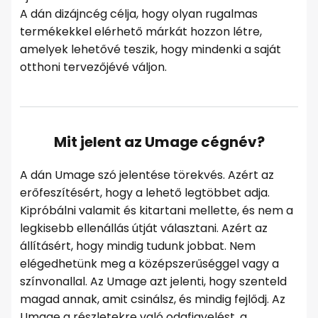
A dán dizájncég célja, hogy olyan rugalmas
termékekkel elérhető márkát hozzon létre,
amelyek lehetővé teszik, hogy mindenki a saját
otthoni tervezőjévé váljon.
Mit jelent az Umage cégnév?
A dán Umage szó jelentése törekvés. Azért az
erőfeszítésért, hogy a lehető legtöbbet adja.
Kipróbálni valamit és kitartani mellette, és nem a
legkisebb ellenállás útját választani. Azért az
állításért, hogy mindig tudunk jobbat. Nem
elégedhetünk meg a középszerűséggel vagy a
színvonallal. Az Umage azt jelenti, hogy szenteld
magad annak, amit csinálsz, és mindig fejlődj. Az
Umage a részletekre való odafigyelést, a