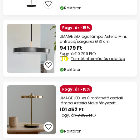
Raktáron
Fogy. ár -15%
UMAGE LED lógó lámpa Asteria Mini,
antracit/sárgaréz Ø 31 cm
94 179 Ft
Fogy. ár
110 799 Ft
Termékinformációs adatlap
Raktáron
Fogy. ár -15%
UMAGE LED-es újratölthető asztali
lámpa Asteria Move fényezett
sárgaréz 31 cm
101 452 Ft
Fogy. ár
119 355 Ft
Raktáron