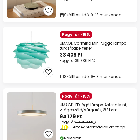
Szállítási idő: 9-13 munkanap
Fogy. ár -15%
UMAGE Carmina Mini függő lámpa
türkiz/kábel fehér
33 435 Ft
Fogy. ár
39 336 Ft
Szállítási idő: 9-13 munkanap
Fogy. ár -15%
UMAGE LED lógó lámpa Asteria Mini,
világoszöld/sárgaréz, Ø 31 cm
94 179 Ft
Fogy. ár
110 799 Ft
Termékinformációs adatlap
Raktáron