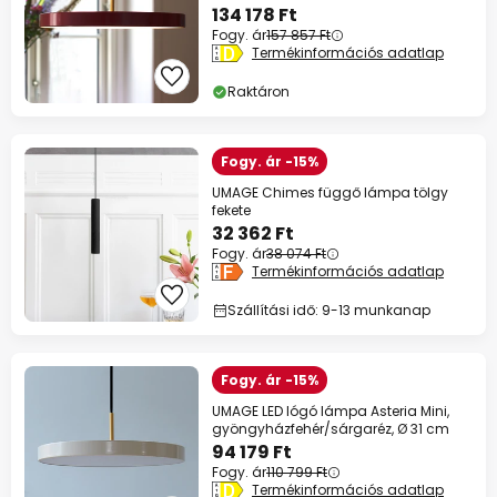
134 178 Ft
Fogy. ár
157 857 Ft
Termékinformációs adatlap
Raktáron
Fogy. ár -15%
UMAGE Chimes függő lámpa tölgy
fekete
32 362 Ft
Fogy. ár
38 074 Ft
Termékinformációs adatlap
Szállítási idő: 9-13 munkanap
Fogy. ár -15%
UMAGE LED lógó lámpa Asteria Mini,
gyöngyházfehér/sárgaréz, Ø 31 cm
94 179 Ft
Fogy. ár
110 799 Ft
Termékinformációs adatlap