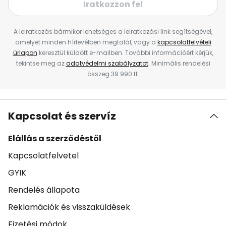
Iratkozzon fel
A leiratkozás bármikor lehetséges a leiratkozási link segítségével,
amelyet minden hírlevélben megtalál, vagy a
kapcsolatfelvételi
űrlapon
keresztül küldött e-mailben. További információért kérjük,
tekintse meg az
adatvédelmi szabályzatot
. Minimális rendelési
összeg 39 990 ft.
Kapcsolat és szervíz
Elállás a szerződéstől
Kapcsolatfelvetel
GYIK
Rendelés állapota
Reklamációk és visszaküldések
Fizetési módok