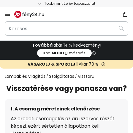
Több mint 25 év tapasztalat
Ugrás
a
Keresés
tartalomhoz
sés
Kere
Továbbá
akár 14 % kedvezmény!
Kód:
AKCIO
másolás
VÁSÁROLJ & SPÓROLJ |
Akár 70 %
Lámpák és világítás
Szolgáltatás
Visszáru
Visszatérése vagy panasza van?
1. A csomag méreteinek ellenőrzése
Az eredeti csomagolás az áru szerves részét
képezi, ezért sértetlen állapotban kell