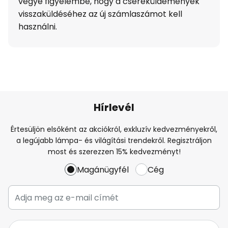
vegye figyelembe, hogy a csereküldemények
visszaküldéséhez az új számlaszámot kell
használni.
Hírlevél
Értesüljön elsőként az akciókról, exkluzív kedvezményekről,
a legújabb lámpa- és világítási trendekről. Regisztráljon
most és szerezzen 15% kedvezményt!
Magánügyfél
Cég