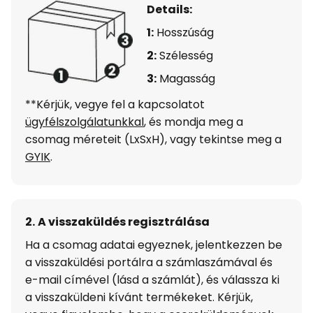
Details:
1:
Hosszúság
2:
Szélesség
3:
Magasság
**Kérjük, vegye fel a kapcsolatot
ügyfélszolgálatunkkal
, és mondja meg a
csomag méreteit (LxSxH), vagy tekintse meg a
GYIK
.
2.
A visszaküldés regisztrálása
Ha a csomag adatai egyeznek, jelentkezzen be
a visszaküldési portálra a számlaszámával és
e-mail címével (lásd a számlát), és válassza ki
a visszaküldeni kívánt termékeket. Kérjük,