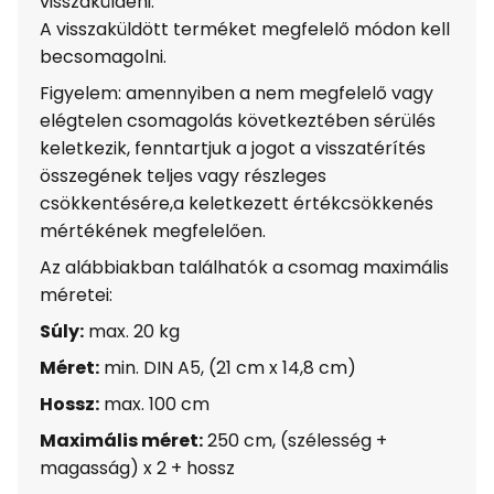
visszaküldeni.
A visszaküldött terméket megfelelő módon kell
becsomagolni.
Figyelem: amennyiben a nem megfelelő vagy
elégtelen csomagolás következtében sérülés
keletkezik, fenntartjuk a jogot a visszatérítés
összegének teljes vagy részleges
csökkentésére,a keletkezett értékcsökkenés
mértékének megfelelően.
Az alábbiakban találhatók a csomag maximális
méretei:
Súly:
max. 20 kg
Méret:
min. DIN A5, (21 cm x 14,8 cm)
Hossz:
max. 100 cm
Maximális méret:
250 cm, (szélesség +
magasság) x 2 + hossz