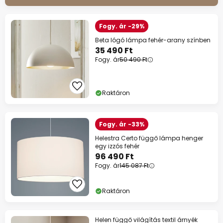
Fogy. ár -29%
Beta lógó lámpa fehér-arany színben
35 490 Ft
Fogy. ár
50 490 Ft
Raktáron
Fogy. ár -33%
Helestra Certo függő lámpa henger
egy izzós fehér
96 490 Ft
Fogy. ár
145 087 Ft
Raktáron
Helen függő világítás textil árnyék