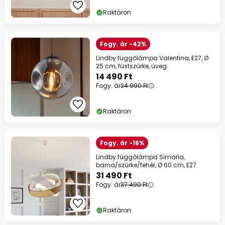
Raktáron
Fogy. ár -42%
Lindby függőlámpa Valentina, E27, Ø
25 cm, füstszürke, üveg
14 490 Ft
Fogy. ár
24 990 Ft
Raktáron
Fogy. ár -16%
Lindby függőlámpa Simaria,
barna/szürke/fehér, Ø 60 cm, E27
31 490 Ft
Fogy. ár
37 490 Ft
Raktáron