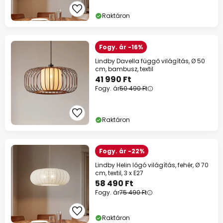
13%
59 990 Ft felett
Raktáron
szinte mindenre*
Kód:
HET
másolás
Fogy. ár -16%
Lindby Davella függő világítás, Ø 50
Spórolj most
cm, bambusz, textil
41 990 Ft
Fogy. ár
50 490 Ft
*Mentes gyartok
Raktáron
Fogy. ár -22%
Lindby Helin lógó világítás, fehér, Ø 70
cm, textil, 3 x E27
58 490 Ft
Fogy. ár
75 490 Ft
Raktáron