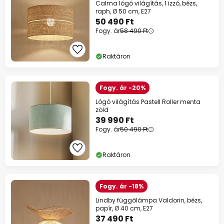
Calma lógó világítás, 1 izzó, bézs,
raph, Ø 50 cm, E27
50 490 Ft
Fogy. ár
58 490 Ft
Raktáron
Fogy. ár -20%
Lógó világítás Pastell Roller menta
zöld
39 990 Ft
Fogy. ár
50 490 Ft
Raktáron
Fogy. ár -18%
Lindby függőlámpa Valdorin, bézs,
papír, Ø 40 cm, E27
37 490 Ft