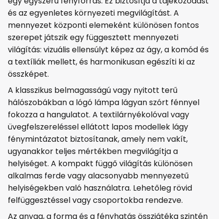
egy egyszerű fényforrás. Ez biztosítja a tájékozódást
és az egyenletes környezeti megvilágítást. A
mennyezet központi elemeként különösen fontos
szerepet játszik egy függesztett mennyezeti
világítás: vizuális ellensúlyt képez az ágy, a komód és
a textíliák mellett, és harmonikusan egészíti ki az
összképet.
A klasszikus belmagasságú vagy nyitott terű
hálószobákban a lógó lámpa lágyan szórt fénnyel
fokozza a hangulatot. A textilárnyékolóval vagy
üvegfelszereléssel ellátott lapos modellek lágy
fénymintázatot biztosítanak, amely nem vakít,
ugyanakkor teljes mértékben megvilágítja a
helyiséget. A kompakt függő világítás különösen
alkalmas ferde vagy alacsonyabb mennyezetű
helyiségekben való használatra. Lehetőleg rövid
felfüggesztéssel vagy csoportokba rendezve.
Az anyag, a forma és a fényhatás összjátéka szintén