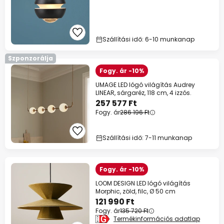
Szállítási idő: 6-10 munkanap
Szponzorálja
Fogy. ár -10%
UMAGE LED lógó világítás Audrey
LINEAR, sárgaréz, 118 cm, 4 izzós.
257 577 Ft
Fogy. ár
286 196 Ft
Szállítási idő: 7-11 munkanap
Fogy. ár -10%
LOOM DESIGN LED lógó világítás
Morphic, zöld, filc, Ø 50 cm
121 990 Ft
Fogy. ár
135 720 Ft
Termékinformációs adatlap