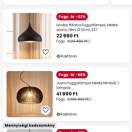
Fogy. ár -22%
Lindby Ritana függőlámpa, fekete-
arany, fém, Ø 31cm, E27
22 990 Ft
Fogy. ár
29 490 Ft
Raktáron
Fogy. ár -58%
Jusra függőlámpa fekete fémből, 1-
lámpás.
41 990 Ft
Fogy. ár
100 490 Ft
Raktáron
Mennyiségi kedvezmény