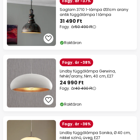
Fogy. ár -37%
Saglam 3710 1-lámpa Ø31cm arany
antik függőlámpa 1 lámpa
31 490 Ft
Fogy. ár
50 490 Ft
Raktáron
Fogy. ár -38%
Lindby függőlámpa Gerwina,
fehér/arany, fém, 40 cm, E27
24 990 Ft
Fogy. ár
40 490 Ft
Raktáron
Fogy. ár -36%
Lindby függőlámpa Sonika, Ø 40 cm,
nikkel színű, üveg, E27