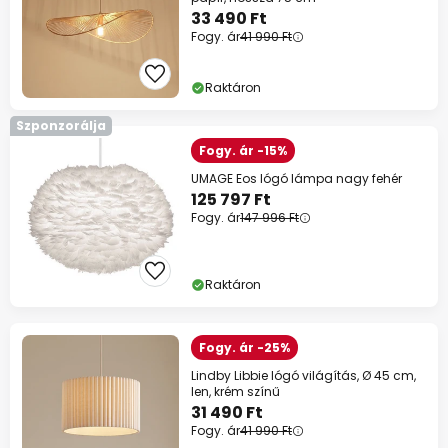
33 490 Ft
Fogy. ár
41 990 Ft
Raktáron
Szponzorálja
Fogy. ár -15%
UMAGE Eos lógó lámpa nagy fehér
125 797 Ft
Fogy. ár
147 996 Ft
Raktáron
Fogy. ár -25%
Lindby Libbie lógó világítás, Ø 45 cm,
len, krém színű
31 490 Ft
Fogy. ár
41 990 Ft