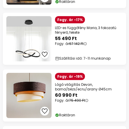
Raktáron
Fogy. ár -17%
LED-es függőfény Maria, 3 fokozatú
fényerő, fekete
55 490 Ft
Fogy. ár
67 142 Ft
Szállítási idő: 7-11 munkanap
Fogy. ár -19%
Lógó világítás Devon,
barna/bézs/ecru/arany Ø45cm
60 990 Ft
Fogy. ár
75 490 Ft
Raktáron