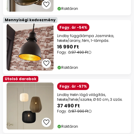
Raktáron
Mennyiségi kedvezmény
Fogy. ár -54%
Lindby függőlámpa Jasminka,
fekete/arany, fém, 1-lámpás.
16 990 Ft
Fogy. ár
37 490 Ft
Raktáron
Utolsó darabok
Fogy. ár -57%
Lindby Helin lógó világítás,
fekete/fehér/szürke, Ø 60 cm, 3 izzós.
37 490 Ft
Fogy. ár
87 990 Ft
Raktáron