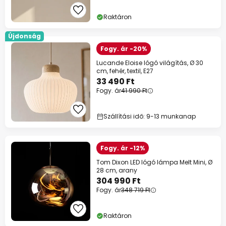
Raktáron
Újdonság
Fogy. ár -20%
Lucande Eloise lógó világítás, Ø 30
cm, fehér, textil, E27
33 490 Ft
Fogy. ár
41 990 Ft
Szállítási idő: 9-13 munkanap
Fogy. ár -12%
Tom Dixon LED lógó lámpa Melt Mini, Ø
28 cm, arany
304 990 Ft
Fogy. ár
348 719 Ft
Raktáron