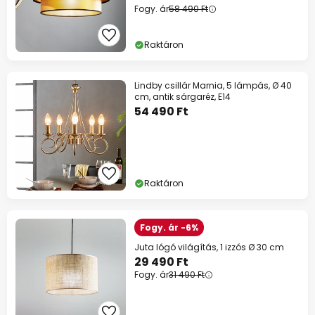
Fogy. ár
58 490 Ft
Raktáron
Lindby csillár Marnia, 5 lámpás, Ø 40
cm, antik sárgaréz, E14
54 490 Ft
Raktáron
Fogy. ár -6%
Juta lógó világítás, 1 izzós Ø 30 cm
29 490 Ft
Fogy. ár
31 490 Ft