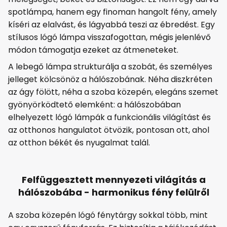
spotlámpa, hanem egy finoman hangolt fény, amely
kíséri az elalvást, és lágyabbá teszi az ébredést. Egy
stílusos lógó lámpa visszafogottan, mégis jelenlévő
módon támogatja ezeket az átmeneteket.
A lebegő lámpa strukturálja a szobát, és személyes
jelleget kölcsönöz a hálószobának. Néha diszkréten
az ágy fölött, néha a szoba közepén, elegáns szemet
gyönyörködtető elemként: a hálószobában
elhelyezett lógó lámpák a funkcionális világítást és
az otthonos hangulatot ötvözik, pontosan ott, ahol
az otthon békét és nyugalmat talál.
Felfüggesztett mennyezeti világítás a
hálószobába - harmonikus fény felülről
A szoba közepén lógó fénytárgy sokkal több, mint