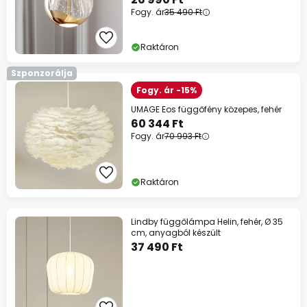
Fogy. ár
35 490 Ft
Raktáron
Szponzorálja
Fogy. ár -15%
UMAGE Eos függőfény közepes, fehér
60 344 Ft
Fogy. ár
70 993 Ft
Raktáron
Lindby függőlámpa Helin, fehér, Ø 35
cm, anyagból készült
37 490 Ft