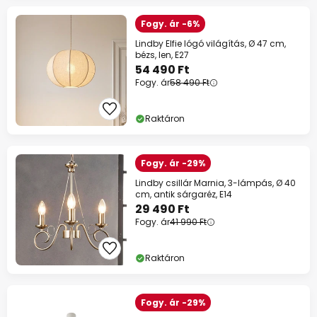
Fogy. ár -6%
Lindby Elfie lógó világítás, Ø 47 cm,
bézs, len, E27
54 490 Ft
Fogy. ár
58 490 Ft
Raktáron
Fogy. ár -29%
Lindby csillár Marnia, 3-lámpás, Ø 40
cm, antik sárgaréz, E14
29 490 Ft
Fogy. ár
41 990 Ft
Raktáron
Fogy. ár -29%