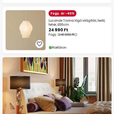
Fogy. ár -40%
Lucande Tovina lógó világítás, textil,
fehér, Ø35cm
24 990 Ft
Fogy. ár
41 990 Ft
Raktáron