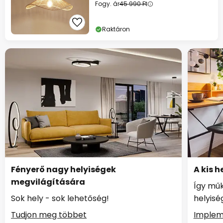
Fogy. ár
45 990 Ft
Raktáron
Fényerő nagy helyiségek
A kis 
megvilágítására
Így műk
Sok hely - sok lehetőség!
helyis
Tudjon meg többet
Implem