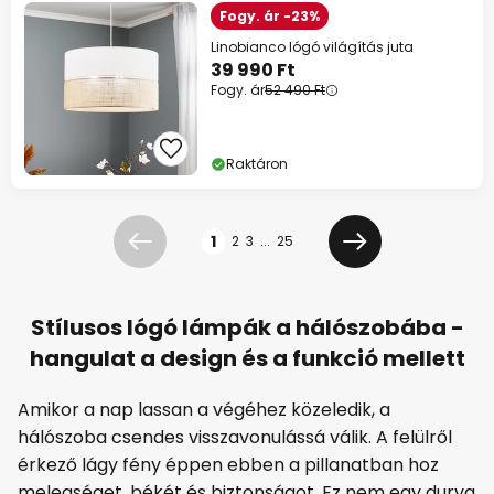
Fogy. ár -23%
Linobianco lógó világítás juta
39 990 Ft
Fogy. ár
52 490 Ft
Raktáron
Oldal
1
2
3
...
25
Előző
Következő
Stílusos lógó lámpák a hálószobába -
hangulat a design és a funkció mellett
Amikor a nap lassan a végéhez közeledik, a
hálószoba csendes visszavonulássá válik. A felülről
érkező lágy fény éppen ebben a pillanatban hoz
melegséget, békét és biztonságot. Ez nem egy durva