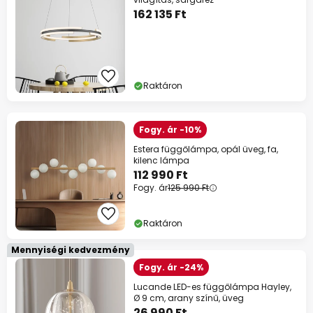
162 135 Ft
Raktáron
Fogy. ár -10%
Estera függőlámpa, opál üveg, fa,
kilenc lámpa
112 990 Ft
Fogy. ár
125 990 Ft
Raktáron
Mennyiségi kedvezmény
Fogy. ár -24%
Lucande LED-es függőlámpa Hayley,
Ø 9 cm, arany színű, üveg
26 990 Ft