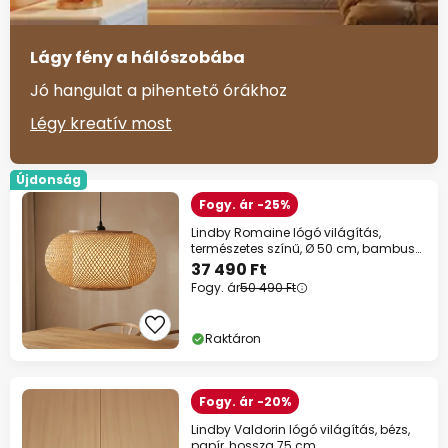
Lágy fény a hálószobába
Jó hangulat a pihentető órákhoz
Légy kreatív most
Újdonság
Fogy. ár -25%
Lindby Romaine lógó világítás,
természetes színű, Ø 50 cm, bambusz,
E27
37 490 Ft
Fogy. ár
50 490 Ft
Raktáron
Fogy. ár -20%
Lindby Valdorin lógó világítás, bézs,
papír, hossza 75 cm