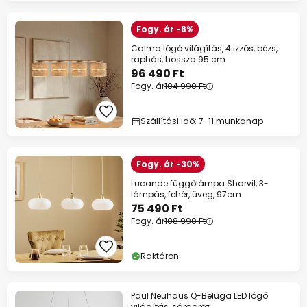
Fogy. ár -8%
Calma lógó világítás, 4 izzós, bézs,
raphás, hossza 95 cm
96 490 Ft
Fogy. ár
104 990 Ft
Szállítási idő: 7-11 munkanap
Fogy. ár -30%
Lucande függőlámpa Sharvil, 3-
lámpás, fehér, üveg, 97cm
75 490 Ft
Fogy. ár
108 990 Ft
Raktáron
Paul Neuhaus Q-Beluga LED lógó
világítás, sárgaréz