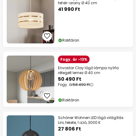
fehér-arany Ø 40 cm
41 990 Ft
Raktáron
Fogy. ár -13%
Envostar Clay lógó lámpa nyírfa
rétegelt lemez Ø 40 cm
50 490 Ft
Fogy. ár
58 490 Ft
Raktáron
Schöner Wohnen LED lógó világítás
Lini, fekete, 1 izzó, 3000 K
27 806 Ft