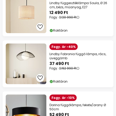
Lindby függesztéklámpa Soula, Ø 26
cm, bézs, műanyag, E27
12 490 Ft
Fogy. ár
20 990 Ft
Raktáron
Fogy. ár -40%
Lindby Fabronia függő lámpa, rács,
üveggömb
37 490 Ft
Fogy. ár
62 990 Ft
Raktáron
Fogy. ár -10%
Dorina függőlámpa, fekete/arany Ø
50cm
52 490 Ft