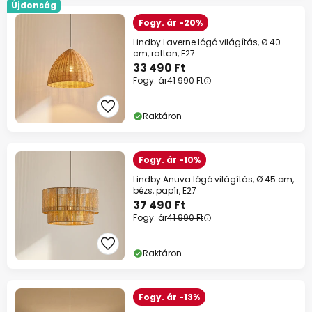
Újdonság
Fogy. ár -20%
Lindby Laverne lógó világítás, Ø 40
cm, rattan, E27
33 490 Ft
Fogy. ár
41 990 Ft
Raktáron
Fogy. ár -10%
Lindby Anuva lógó világítás, Ø 45 cm,
bézs, papír, E27
37 490 Ft
Fogy. ár
41 990 Ft
Raktáron
Fogy. ár -13%