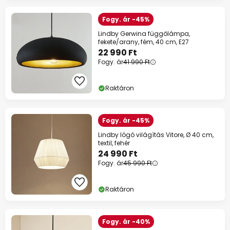
Fogy. ár -45%
Lindby Gerwina függőlámpa,
fekete/arany, fém, 40 cm, E27
22 990 Ft
Fogy. ár
41 990 Ft
Raktáron
Fogy. ár -45%
Lindby lógó világítás Vitore, Ø 40 cm,
textil, fehér
24 990 Ft
Fogy. ár
45 990 Ft
Raktáron
Fogy. ár -40%