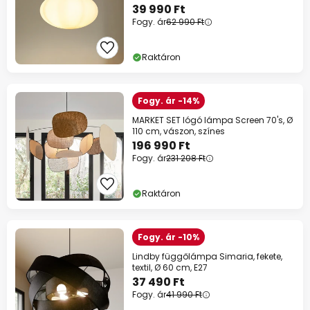
39 990 Ft
Fogy. ár
62 990 Ft
Raktáron
Fogy. ár -14%
MARKET SET lógó lámpa Screen 70's, Ø
110 cm, vászon, színes
196 990 Ft
Fogy. ár
231 208 Ft
Raktáron
Fogy. ár -10%
Lindby függőlámpa Simaria, fekete,
textil, Ø 60 cm, E27
37 490 Ft
Fogy. ár
41 990 Ft