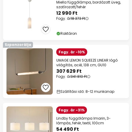
Miella függőlámpa, bordázott üveg,
szatírozott/fehér
12 990 Ft
Fogy. ár
18 373 Ft
Raktáron
Szponzorálja
Fogy. ár -10%
UMAGE LEMON SQUEEZE LINEAR lógó
világítás, acél, 138 cm, GU10
307 629 Ft
Fogy. ár
341 810 Ft
Szállítási idő: 8-12 munkanap
Fogy. ár -31%
Lindby függőlámpa Imarin, 3-
lámpás, fehér, textil, 100cm
54 490 Ft