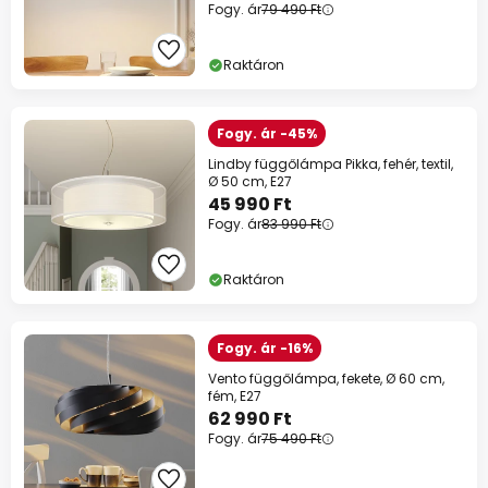
Fogy. ár
79 490 Ft
Raktáron
Fogy. ár -45%
Lindby függőlámpa Pikka, fehér, textil,
Ø 50 cm, E27
45 990 Ft
Fogy. ár
83 990 Ft
Raktáron
Fogy. ár -16%
Vento függőlámpa, fekete, Ø 60 cm,
fém, E27
62 990 Ft
Fogy. ár
75 490 Ft