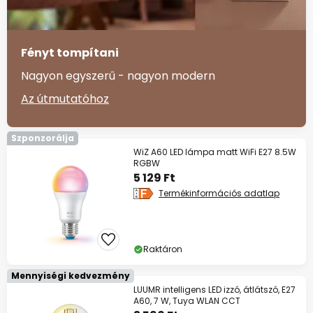
Fényt tompítani
Nagyon egyszerű - nagyon modern
Az útmutatóhoz
Szponzorálja
WiZ A60 LED lámpa matt WiFi E27 8.5W
RGBW
5 129 Ft
Termékinformációs adatlap
Raktáron
Mennyiségi kedvezmény
LUUMR intelligens LED izzó, átlátszó, E27
A60, 7 W, Tuya WLAN CCT