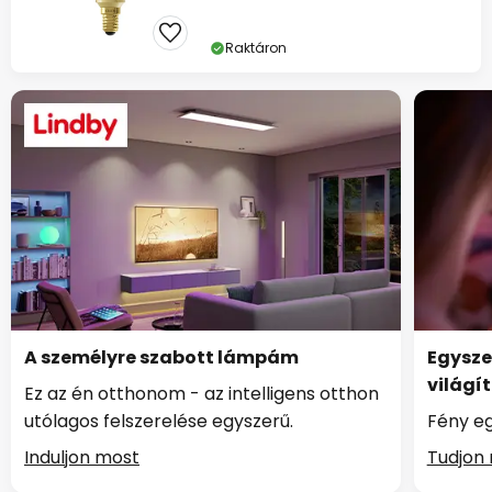
Raktáron
A személyre szabott lámpám
Egysze
világí
Ez az én otthonom - az intelligens otthon
utólagos felszerelése egyszerű.
Fény eg
Induljon most
Tudjon