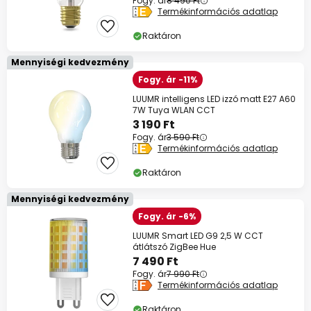
Fogy. ár
8 490 Ft
Termékinformációs adatlap
Raktáron
Mennyiségi kedvezmény
Fogy. ár -11%
LUUMR intelligens LED izzó matt E27 A60
7W Tuya WLAN CCT
3 190 Ft
Fogy. ár
3 590 Ft
Termékinformációs adatlap
Raktáron
Mennyiségi kedvezmény
Fogy. ár -6%
LUUMR Smart LED G9 2,5 W CCT
átlátszó ZigBee Hue
7 490 Ft
Fogy. ár
7 990 Ft
Termékinformációs adatlap
Raktáron