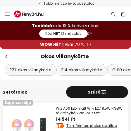
Ingyenes visszaküldés 50 napon belül
Ugrás
a
tartalomhoz
sés
Továbbá
akár 13 % kedvezmény!
Kód:
HET
másolás
WOW HÉT |
Akár 70 %
Okos villanykörte
E27 okos villanykörte
E14 okos villanykörte
GU10 okos
241 tételek
Szűrő
Szponzorálja
Bez
WOW HÉT
WiZ A60 LED matt WiFi E27 8,5W RGBW
távirányító 2 db-os szett
14 541 Ft
10%
39 990 Ft felett
Termékinformációs adatlap