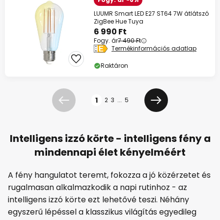
LUUMR Smart LED E27 ST64 7W átlátszó
ZigBee Hue Tuya
6 990 Ft
Fogy. ár
7 490 Ft
Termékinformációs adatlap
Raktáron
Oldal
1
2
3
...
5
Előző
Következő
Intelligens izzó körte - intelligens fény a
mindennapi élet kényelméért
A fény hangulatot teremt, fokozza a jó közérzetet és
rugalmasan alkalmazkodik a napi rutinhoz - az
intelligens izzó körte ezt lehetővé teszi. Néhány
egyszerű lépéssel a klasszikus világítás egyedileg