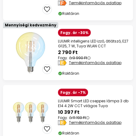
Termékinformációs adatlap
Raktáron
Mennyiségi kedvezmény
Fogy. ár -30%
LUUMR intelligens LED izzó, átlátszó, E27
G125, 7 W, Tuya WLAN CCT
2 790 Ft
Fogy. ár
3 990 Ft
Termékinformációs adatlap
Raktáron
Fogy. ár -7%
LUUMR Smart LED cseppes lámpa 3 db
E14 4.2W CCT világos Tuya
10 397 Ft
Fogy. ár
11 193 Ft
Termékinformációs adatlap
Raktáron