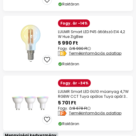
Raktáron
Fogy. ár -14%
LUUMR Smart LED P45 átlátszó E14 4,2
W Hue ZigBee
5 990 Ft
Fogy. ár
6 990 Ft
Termékinformációs adatlap
Raktáron
Fogy. ár -34%
LUUMR Smart LED GU10 műanyag 4,7W
RGBW CCT Tuya opálos Tuya opál 3
darabos
5 701 Ft
Fogy. ár
8 678 Ft
Termékinformációs adatlap
Raktáron
Mennyiségi kedvezmény