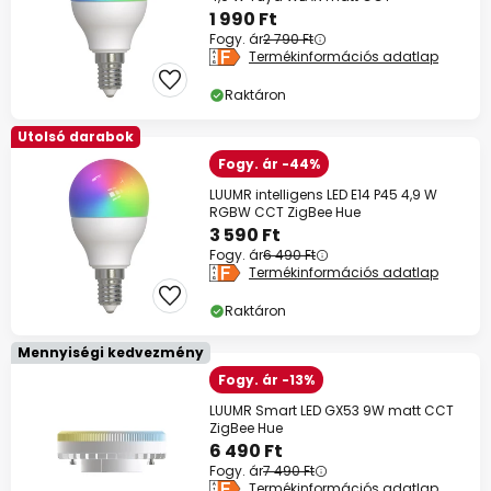
1 990 Ft
Fogy. ár
2 790 Ft
Termékinformációs adatlap
Raktáron
Utolsó darabok
Fogy. ár -44%
LUUMR intelligens LED E14 P45 4,9 W
RGBW CCT ZigBee Hue
3 590 Ft
Fogy. ár
6 490 Ft
Termékinformációs adatlap
Raktáron
Mennyiségi kedvezmény
Fogy. ár -13%
LUUMR Smart LED GX53 9W matt CCT
ZigBee Hue
6 490 Ft
Fogy. ár
7 490 Ft
Termékinformációs adatlap