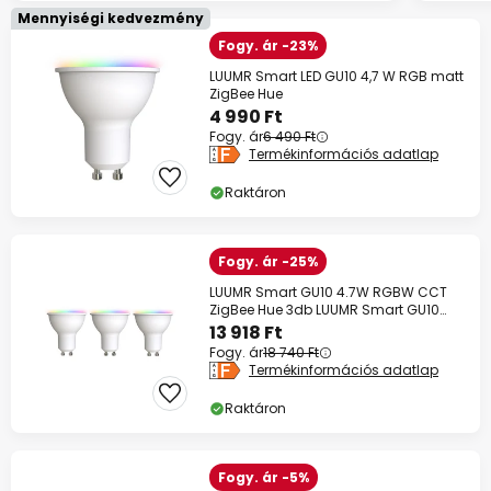
Mennyiségi kedvezmény
Fogy. ár -23%
LUUMR Smart LED GU10 4,7 W RGB matt
ZigBee Hue
4 990 Ft
Fogy. ár
6 490 Ft
Termékinformációs adatlap
Raktáron
Fogy. ár -25%
LUUMR Smart GU10 4.7W RGBW CCT
ZigBee Hue 3db LUUMR Smart GU10
4.7W RGBW CCT
13 918 Ft
Fogy. ár
18 740 Ft
Termékinformációs adatlap
Raktáron
Fogy. ár -5%