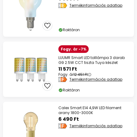
Termékinformációs adatlap
Raktáron
Fogy. ár -7%
LUUMR Smart LED tolllámpa 3 darab
G9 2.5W CCT tiszta Tuya készlet
11 571 Ft
Fogy. ár
12 451 Ft
Termékinformációs adatlap
Raktáron
Calex Smart E14 4,9W LED filament
arany 1800-3000K
6 490 Ft
Termékinformációs adatlap