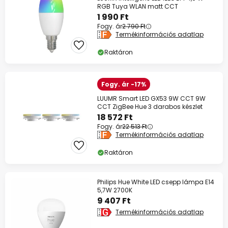
RGB Tuya WLAN matt CCT
1 990 Ft
Fogy. ár
2 790 Ft
Termékinformációs adatlap
Raktáron
Fogy. ár -17%
LUUMR Smart LED GX53 9W CCT 9W
CCT ZigBee Hue 3 darabos készlet
18 572 Ft
Fogy. ár
22 513 Ft
Termékinformációs adatlap
Raktáron
Philips Hue White LED csepp lámpa E14
5,7W 2700K
9 407 Ft
Termékinformációs adatlap