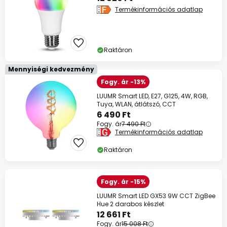
Termékinformációs adatlap
Raktáron
Mennyiségi kedvezmény
Fogy. ár -13%
LUUMR Smart LED, E27, G125, 4W, RGB,
Tuya, WLAN, átlátszó, CCT
6 490 Ft
Fogy. ár
7 490 Ft
Termékinformációs adatlap
Raktáron
Fogy. ár -15%
LUUMR Smart LED GX53 9W CCT ZigBee
Hue 2 darabos készlet
12 661 Ft
Fogy. ár
15 008 Ft