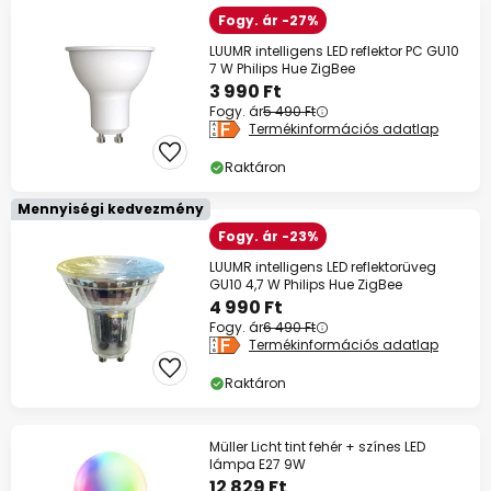
Fogy. ár -27%
LUUMR intelligens LED reflektor PC GU10
7 W Philips Hue ZigBee
3 990 Ft
Fogy. ár
5 490 Ft
Termékinformációs adatlap
Raktáron
Mennyiségi kedvezmény
Fogy. ár -23%
LUUMR intelligens LED reflektorüveg
GU10 4,7 W Philips Hue ZigBee
4 990 Ft
Fogy. ár
6 490 Ft
Termékinformációs adatlap
Raktáron
Müller Licht tint fehér + színes LED
lámpa E27 9W
12 829 Ft