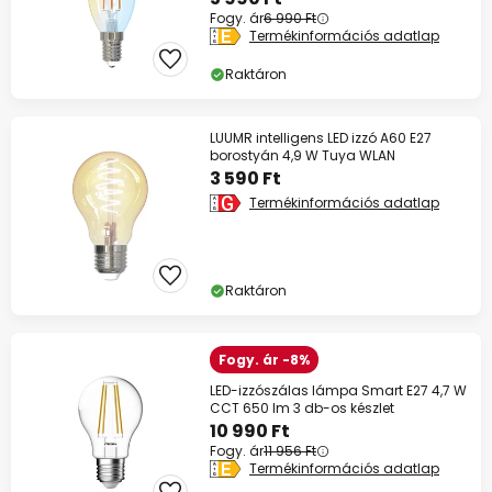
Fogy. ár
6 990 Ft
Termékinformációs adatlap
Raktáron
LUUMR intelligens LED izzó A60 E27
borostyán 4,9 W Tuya WLAN
3 590 Ft
Termékinformációs adatlap
Raktáron
Fogy. ár -8%
LED-izzószálas lámpa Smart E27 4,7 W
CCT 650 lm 3 db-os készlet
10 990 Ft
Fogy. ár
11 956 Ft
Termékinformációs adatlap