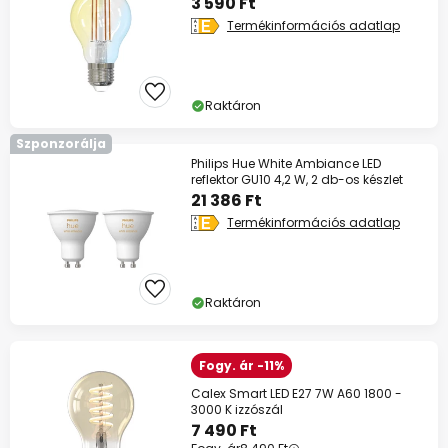
3 590 Ft
Termékinformációs adatlap
Raktáron
Szponzorálja
Philips Hue White Ambiance LED
reflektor GU10 4,2 W, 2 db-os készlet
21 386 Ft
Termékinformációs adatlap
Raktáron
Fogy. ár -11%
Calex Smart LED E27 7W A60 1800 -
3000 K izzószál
7 490 Ft