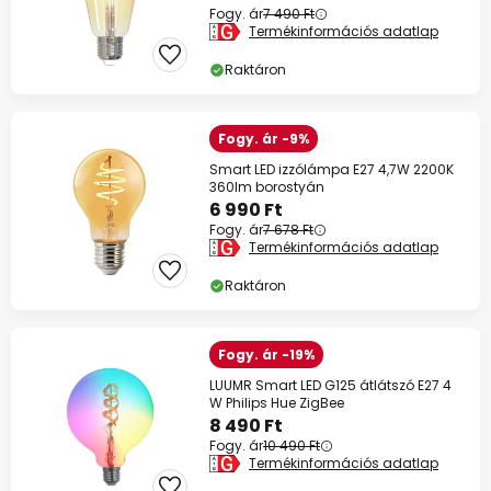
Fogy. ár
7 490 Ft
Termékinformációs adatlap
Raktáron
Fogy. ár -9%
Smart LED izzólámpa E27 4,7W 2200K
360lm borostyán
6 990 Ft
Fogy. ár
7 678 Ft
Termékinformációs adatlap
Raktáron
Fogy. ár -19%
LUUMR Smart LED G125 átlátszó E27 4
W Philips Hue ZigBee
8 490 Ft
Fogy. ár
10 490 Ft
Termékinformációs adatlap