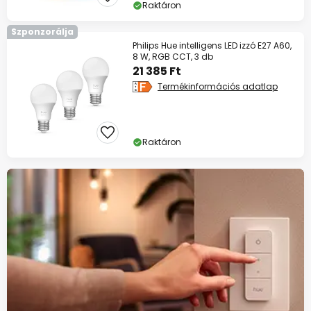
Raktáron
Szponzorálja
Philips Hue intelligens LED izzó E27 A60,
8 W, RGB CCT, 3 db
21 385 Ft
Termékinformációs adatlap
Raktáron