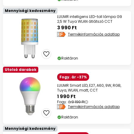
Mennyiségi kedvezmény
LUUMR intelligens LED-toll lámpa G9
2,5 W Tuya WLAN átlátszó CCT
3 990 Ft
Termékinformációs adatlap
Raktáron
Utolsó darabok
Fogy. ár -37%
LUUMR Smart LED, E27, A60, 9W, RGB,
Tuya, WLAN, matt, CCT
1 990 Ft
Fogy. ár
3 190 Ft
Termékinformációs adatlap
Raktáron
Mennyiségi kedvezmény