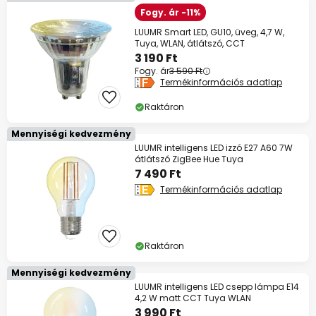
Fogy. ár -11%
LUUMR Smart LED, GU10, üveg, 4,7 W,
Tuya, WLAN, átlátszó, CCT
3 190 Ft
Fogy. ár
3 590 Ft
Termékinformációs adatlap
Raktáron
Mennyiségi kedvezmény
LUUMR intelligens LED izzó E27 A60 7W
átlátszó ZigBee Hue Tuya
7 490 Ft
Termékinformációs adatlap
Raktáron
Mennyiségi kedvezmény
LUUMR intelligens LED csepp lámpa E14
4,2 W matt CCT Tuya WLAN
3 990 Ft