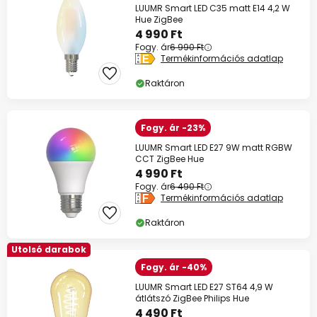
LUUMR Smart LED C35 matt E14 4,2 W
Hue ZigBee
4 990 Ft
Fogy. ár
6 990 Ft
Termékinformációs adatlap
Raktáron
Fogy. ár -23%
LUUMR Smart LED E27 9W matt RGBW
CCT ZigBee Hue
4 990 Ft
Fogy. ár
6 490 Ft
Termékinformációs adatlap
Raktáron
Utolsó darabok
Fogy. ár -40%
LUUMR Smart LED E27 ST64 4,9 W
átlátszó ZigBee Philips Hue
4 490 Ft