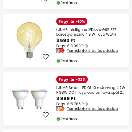
Raktáron
Fogy. ár -10%
LUUMR intelligens LED izzó G95 E27
borostyánszínű 4,9 W Tuya WLAN
3 590 Ft
Fogy. ár
3 990 Ft
Termékinformációs adatlap
Raktáron
Fogy. ár -32%
LUUMR Smart LED GU10 műanyag 4.7W
RGBW CCT Tuya opálos Tuya opál 2
darabos
3 899 Ft
Fogy. ár
5 785 Ft
Termékinformációs adatlap
Raktáron