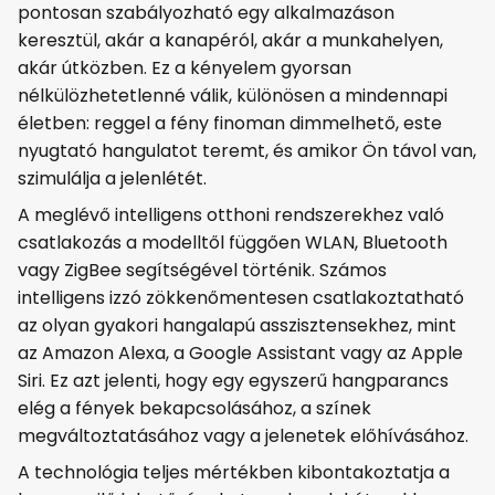
pontosan szabályozható egy alkalmazáson
keresztül, akár a kanapéról, akár a munkahelyen,
akár útközben. Ez a kényelem gyorsan
nélkülözhetetlenné válik, különösen a mindennapi
életben: reggel a fény finoman dimmelhető, este
nyugtató hangulatot teremt, és amikor Ön távol van,
szimulálja a jelenlétét.
A meglévő intelligens otthoni rendszerekhez való
csatlakozás a modelltől függően WLAN, Bluetooth
vagy ZigBee segítségével történik. Számos
intelligens izzó zökkenőmentesen csatlakoztatható
az olyan gyakori hangalapú asszisztensekhez, mint
az Amazon Alexa, a Google Assistant vagy az Apple
Siri. Ez azt jelenti, hogy egy egyszerű hangparancs
elég a fények bekapcsolásához, a színek
megváltoztatásához vagy a jelenetek előhívásához.
A technológia teljes mértékben kibontakoztatja a