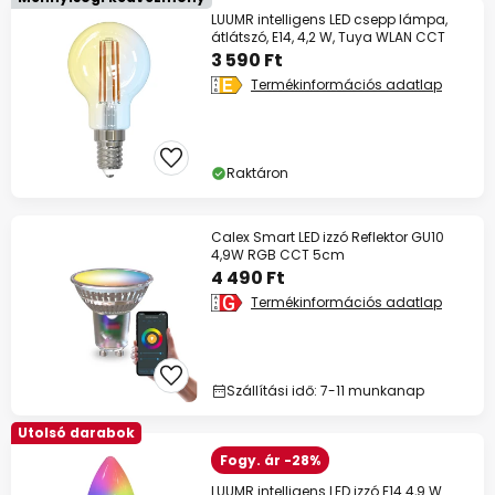
LUUMR intelligens LED csepp lámpa,
átlátszó, E14, 4,2 W, Tuya WLAN CCT
3 590 Ft
Termékinformációs adatlap
Raktáron
Calex Smart LED izzó Reflektor GU10
4,9W RGB CCT 5cm
4 490 Ft
Termékinformációs adatlap
Szállítási idő: 7-11 munkanap
Utolsó darabok
Fogy. ár -28%
LUUMR intelligens LED izzó E14 4,9 W