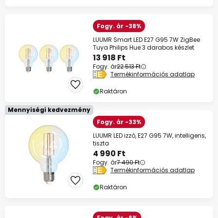
Fogy. ár -38%
LUUMR Smart LED E27 G95 7W ZigBee
Tuya Philips Hue 3 darabos készlet
13 918 Ft
Fogy. ár
22 513 Ft
Termékinformációs adatlap
Raktáron
Mennyiségi kedvezmény
Fogy. ár -33%
LUUMR LED izzó, E27 G95 7W, intelligens,
tiszta
4 990 Ft
Fogy. ár
7 490 Ft
Termékinformációs adatlap
Raktáron
Fogy. ár -6%