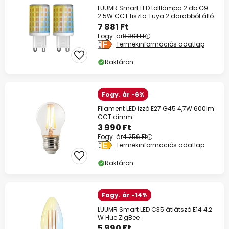
LUUMR Smart LED tolllámpa 2 db G9
2.5W CCT tiszta Tuya 2 darabból álló
7 881 Ft
Fogy. ár
8 301 Ft
Termékinformációs adatlap
Raktáron
Fogy. ár -6%
Filament LED izzó E27 G45 4,7W 600lm
CCT dimm.
3 990 Ft
Fogy. ár
4 256 Ft
Termékinformációs adatlap
Raktáron
Fogy. ár -14%
LUUMR Smart LED C35 átlátszó E14 4,2
W Hue ZigBee
5 990 Ft