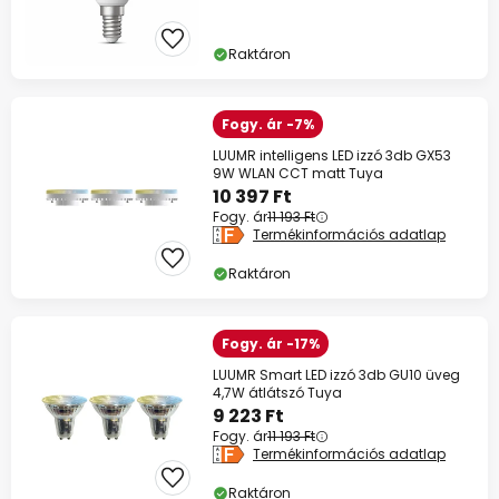
Raktáron
Fogy. ár -7%
LUUMR intelligens LED izzó 3db GX53
9W WLAN CCT matt Tuya
10 397 Ft
Fogy. ár
11 193 Ft
Termékinformációs adatlap
Raktáron
Fogy. ár -17%
LUUMR Smart LED izzó 3db GU10 üveg
4,7W átlátszó Tuya
9 223 Ft
Fogy. ár
11 193 Ft
Termékinformációs adatlap
Raktáron