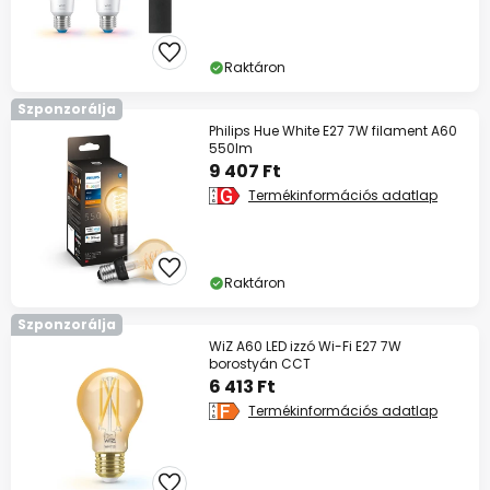
13%
59 990 Ft felett
szinte mindenre*
Raktáron
Kód:
HET
másolás
Szponzorálja
Philips Hue White E27 7W filament A60
550lm
Spórolj most
9 407 Ft
Termékinformációs adatlap
*Mentes gyartok
Raktáron
Szponzorálja
WiZ A60 LED izzó Wi-Fi E27 7W
borostyán CCT
6 413 Ft
Termékinformációs adatlap