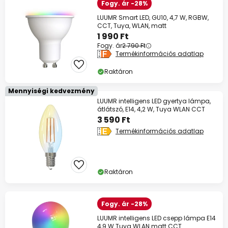
Fogy. ár -28%
LUUMR Smart LED, GU10, 4,7 W, RGBW,
CCT, Tuya, WLAN, matt
1 990 Ft
Fogy. ár
2 790 Ft
Termékinformációs adatlap
Raktáron
Mennyiségi kedvezmény
LUUMR intelligens LED gyertya lámpa,
átlátszó, E14, 4,2 W, Tuya WLAN CCT
3 590 Ft
Termékinformációs adatlap
Raktáron
Fogy. ár -28%
LUUMR intelligens LED csepp lámpa E14
4,9 W Tuya WLAN matt CCT