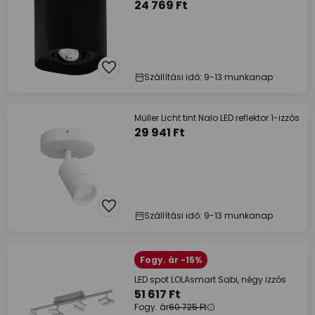
24 769 Ft
Szállítási idő: 9-13 munkanap
Müller Licht tint Nalo LED reflektor 1-izzós
29 941 Ft
Szállítási idő: 9-13 munkanap
Fogy. ár -15%
LED spot LOLAsmart Sabi, négy izzós
51 617 Ft
Fogy. ár
60 725 Ft