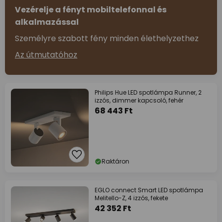
Vezérelje a fényt mobiltelefonnal és
alkalmazással
Személyre szabott fény minden élethelyzethez
Az útmutatóhoz
Philips Hue LED spotlámpa Runner, 2
izzós, dimmer kapcsoló, fehér
68 443 Ft
Raktáron
EGLO connect Smart LED spotlámpa
Melitello-Z, 4 izzós, fekete
42 352 Ft