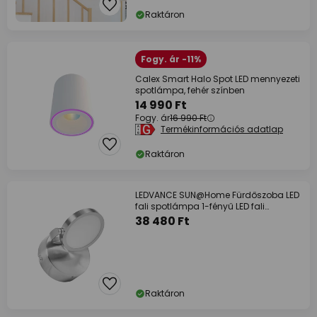
Raktáron
Fogy. ár -11%
Calex Smart Halo Spot LED mennyezeti
spotlámpa, fehér színben
14 990 Ft
Fogy. ár
16 990 Ft
Termékinformációs adatlap
Raktáron
LEDVANCE SUN@Home Fürdőszoba LED
fali spotlámpa 1-fényű LED fali
spotlámpa
38 480 Ft
Raktáron