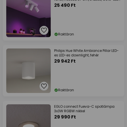
RGBW
25 490 Ft
Raktáron
Philips Hue White Ambiance Pillar LED-
es LED-es downlight, fehér
29 942 Ft
Raktáron
EGLO connect Fueva-C spotlámpa
3x3W RGBW nikkel
29 990 Ft