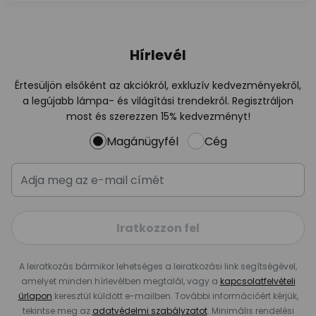
Hírlevél
Értesüljön elsőként az akciókról, exkluzív kedvezményekről,
a legújabb lámpa- és világítási trendekről. Regisztráljon
most és szerezzen 15% kedvezményt!
Magánügyfél
Cég
Iratkozzon fel
A leiratkozás bármikor lehetséges a leiratkozási link segítségével,
amelyet minden hírlevélben megtalál, vagy a
kapcsolatfelvételi
űrlapon
keresztül küldött e-mailben. További információért kérjük,
tekintse meg az
adatvédelmi szabályzatot
. Minimális rendelési