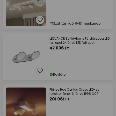
Szállítási idő: 9-13 munkanap
LEDVANCE SUN@Home Fürdőszoba LED
fali spot 2-fényű LED fali spot
47 036 Ft
Raktáron
Philips Hue Centris Cross LED-es
reflektor, fehér, 3 fényű RGB CCT
201 061 Ft