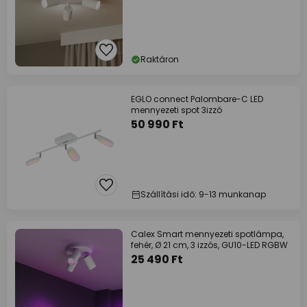
Raktáron
EGLO connect Palombare-C LED
mennyezeti spot 3izzó
50 990 Ft
Szállítási idő: 9-13 munkanap
Calex Smart mennyezeti spotlámpa,
fehér, Ø 21 cm, 3 izzós, GU10-LED RGBW
25 490 Ft