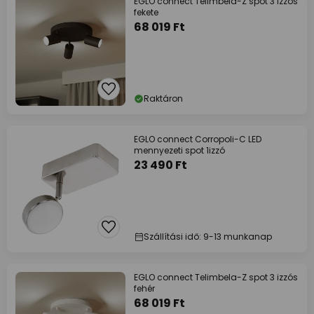
EGLO connect Telimbela-Z spot 3 izzós
fekete
68 019 Ft
Raktáron
EGLO connect Corropoli-C LED
mennyezeti spot 1izzó
23 490 Ft
Szállítási idő: 9-13 munkanap
EGLO connect Telimbela-Z spot 3 izzós
fehér
68 019 Ft