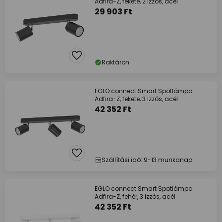
Adfira-Z, fekete, 2 izzós, acél
29 903 Ft
Raktáron
EGLO connect Smart Spotlámpa
Adfira-Z, fekete, 3 izzós, acél
42 352 Ft
Szállítási idő: 9-13 munkanap
EGLO connect Smart Spotlámpa
Adfira-Z, fehér, 3 izzós, acél
42 352 Ft