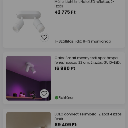
Müller Licht tint Nalo LED reflektor, 2-
izzós
42 775 Ft
Szállítási idő: 9-13 munkanap
Calex Smart mennyezeti spotlámpa
fehér, hossza 22 cm, 2 izzós, GU10-LED
RGBW
16 990 Ft
Raktáron
EGLO connect Telimbela-Z spot 4 izzós
fehér
89 409 Ft