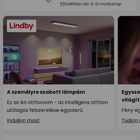
Szállítási idő: 9-13 munkanap
A személyre szabott lámpám
Egysze
világí
Ez az én otthonom - az intelligens otthon
utólagos felszerelése egyszerű.
Fény eg
Induljon most
Tudjon