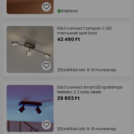
Raktáron
EGLO connect Corropoli-C LED
mennyezeti spot 3izzó
42 490 Ft
Szállítási idő: 9-13 munkanap
EGLO connect Smart LED spotlámpa
Melitello-Z, 2 izzós, fekete
29 903 Ft
Szállítási idő: 9-13 munkanap