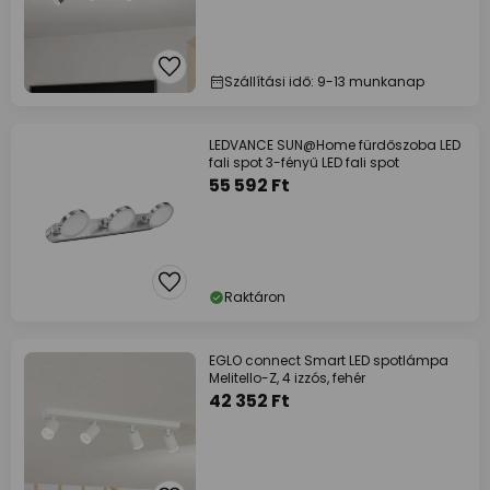
Szállítási idő: 9-13 munkanap
LEDVANCE SUN@Home fürdőszoba LED
fali spot 3-fényű LED fali spot
55 592 Ft
Raktáron
EGLO connect Smart LED spotlámpa
Melitello-Z, 4 izzós, fehér
42 352 Ft