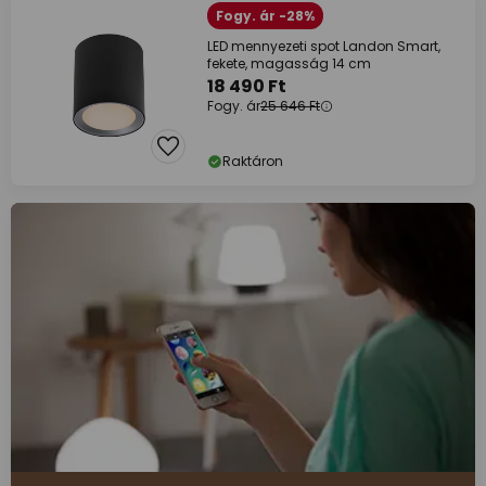
Fogy. ár -28%
LED mennyezeti spot Landon Smart,
fekete, magasság 14 cm
18 490 Ft
Fogy. ár
25 646 Ft
Raktáron