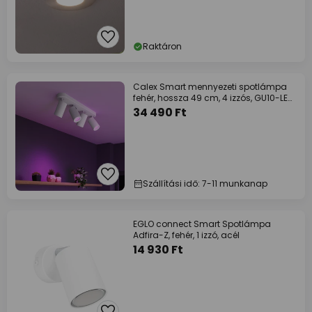
Raktáron
Calex Smart mennyezeti spotlámpa
fehér, hossza 49 cm, 4 izzós, GU10-LED
RGBW
34 490 Ft
Szállítási idő: 7-11 munkanap
EGLO connect Smart Spotlámpa
Adfira-Z, fehér, 1 izzó, acél
14 930 Ft