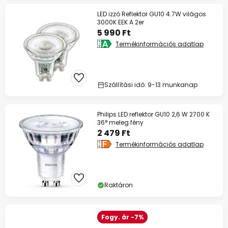
LED izzó Reflektor GU10 4.7W világos
3000K EEK A 2er
5 990 Ft
Termékinformációs adatlap
Szállítási idő: 9-13 munkanap
Philips LED reflektor GU10 2,6 W 2700 K
36° meleg fény
2 479 Ft
Termékinformációs adatlap
Raktáron
Fogy. ár -7%