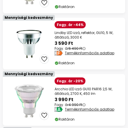
Raktáron
Mennyiségi kedvezmény
Fogy. ár -44%
Lindby LED izzó, reflektor, GU10, 5 W,
átlátszó, 3000 K
3 590 Ft
Fogy. ár
6 490 Ft
Termékinformációs adatlap
Raktáron
Mennyiségi kedvezmény
Fogy. ár -20%
Arcchio LED izzó GU10 PAR16 2,5 W,
átlátszó, 2700 K, 450 lm
3 990 Ft
Fogy. ár
4 990 Ft
Termékinformációs adatlap
Raktáron