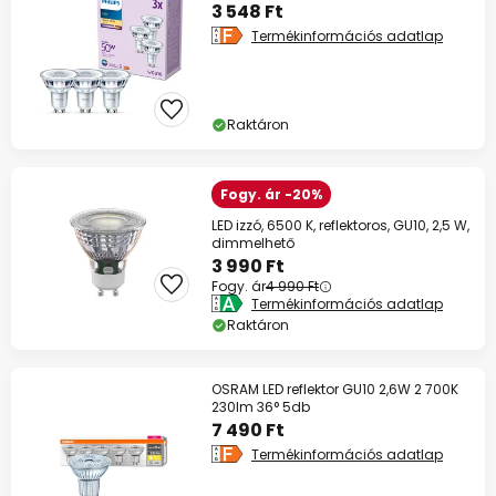
3 548 Ft
Termékinformációs adatlap
Raktáron
Fogy. ár -20%
LED izzó, 6500 K, reflektoros, GU10, 2,5 W,
dimmelhető
3 990 Ft
Fogy. ár
4 990 Ft
Termékinformációs adatlap
Raktáron
OSRAM LED reflektor GU10 2,6W 2 700K
230lm 36° 5db
7 490 Ft
Termékinformációs adatlap