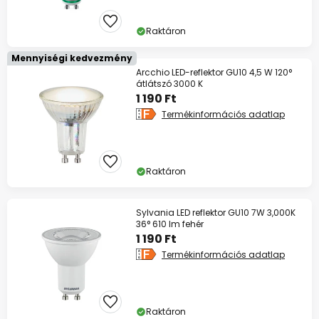
Raktáron
Mennyiségi kedvezmény
Arcchio LED-reflektor GU10 4,5 W 120°
átlátszó 3000 K
1 190 Ft
Termékinformációs adatlap
Raktáron
Sylvania LED reflektor GU10 7W 3,000K
36° 610 lm fehér
1 190 Ft
Termékinformációs adatlap
Raktáron