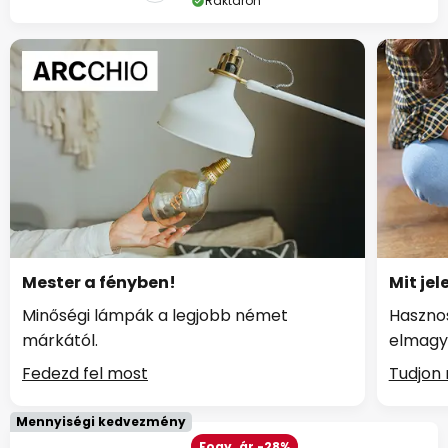
Raktáron
Mester a fényben!
Mit jel
Minőségi lámpák a legjobb német
Hasznos
márkától.
elmagy
Fedezd fel most
Tudjon
Mennyiségi kedvezmény
Fogy. ár -28%