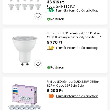
36 515 Ft
Fogy. ár
49 889 Ft
Termékinformációs adatlap
Raktáron
Paulmann LED reflektor 4,000 K fehér
GU10 8 W fényerőszabályozható 36°
5 770 Ft
Termékinformációs adatlap
Raktáron
Philips LED lámpa GU10 3.5W 255lm
827 világos 36° 6db 6db
6 200 Ft
Termékinformációs adatlap