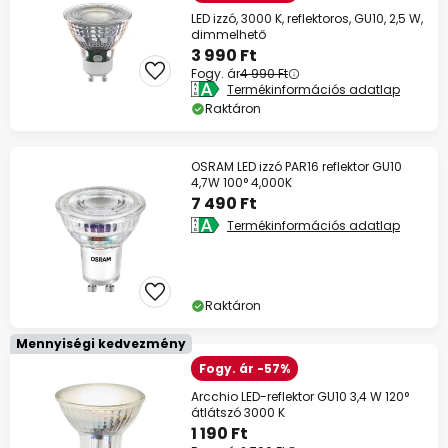
LED izzó, 3000 K, reflektoros, GU10, 2,5 W,
dimmelhető
3 990 Ft
Fogy. ár
4 990 Ft
Termékinformációs adatlap
Raktáron
OSRAM LED izzó PAR16 reflektor GU10
4,7W 100° 4,000K
7 490 Ft
Termékinformációs adatlap
Raktáron
Mennyiségi kedvezmény
Fogy. ár -57%
Arcchio LED-reflektor GU10 3,4 W 120°
átlátszó 3000 K
1 190 Ft