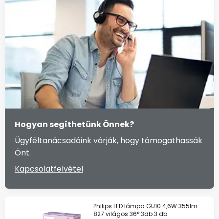
Hogyan segíthetünk Önnek?
Ügyféltanácsadóink várják, hogy támogathassák
Önt.
Kapcsolatfelvétel
Philips LED lámpa GU10 4,6W 355lm
827 világos 36° 3db 3 db