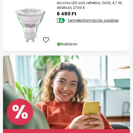
Arcchio LED izzó, reflektor, GU10, 4,7 W,
átlátszó, 2700 K
6 490 Ft
Termékinformációs adatlap
Raktáron