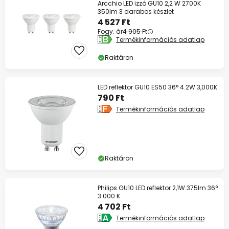
Arcchio LED izzó GU10 2,2 W 2700K
350lm 3 darabos készlet
4 527 Ft
Fogy. ár
4 905 Ft
Termékinformációs adatlap
Raktáron
LED reflektor GU10 ES50 36° 4.2W 3,000K
790 Ft
Termékinformációs adatlap
Raktáron
Philips GU10 LED reflektor 2,1W 375lm 36°
3 000 K
4 702 Ft
Termékinformációs adatlap