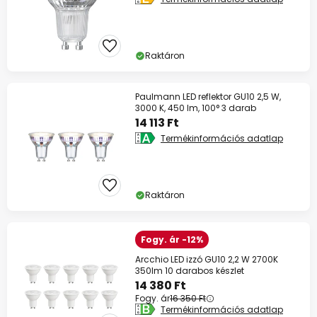
Raktáron
Paulmann LED reflektor GU10 2,5 W,
3000 K, 450 lm, 100° 3 darab
14 113 Ft
Termékinformációs adatlap
Raktáron
Fogy. ár -12%
Arcchio LED izzó GU10 2,2 W 2700K
350lm 10 darabos készlet
14 380 Ft
Fogy. ár
16 350 Ft
Termékinformációs adatlap