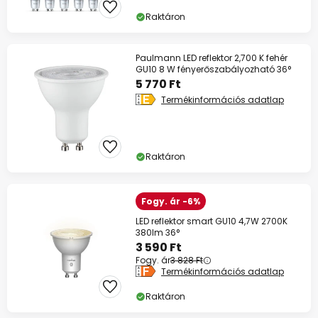
Raktáron
Paulmann LED reflektor 2,700 K fehér
GU10 8 W fényerőszabályozható 36°
5 770 Ft
Termékinformációs adatlap
Raktáron
Fogy. ár -6%
LED reflektor smart GU10 4,7W 2700K
380lm 36°
3 590 Ft
Fogy. ár
3 828 Ft
Termékinformációs adatlap
Raktáron