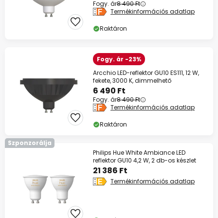
Fogy. ár
8 490 Ft
Termékinformációs adatlap
Raktáron
Fogy. ár -23%
Arcchio LED-reflektor GU10 ES111, 12 W,
fekete, 3000 K, dimmelhető
6 490 Ft
Fogy. ár
8 490 Ft
Termékinformációs adatlap
Raktáron
Szponzorálja
Philips Hue White Ambiance LED
reflektor GU10 4,2 W, 2 db-os készlet
21 386 Ft
Termékinformációs adatlap