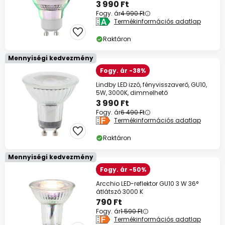
3 990 Ft
Fogy. ár
4 990 Ft
Termékinformációs adatlap
Raktáron
Mennyiségi kedvezmény
Fogy. ár -38%
Lindby LED izzó, fényvisszaverő, GU10,
5W, 3000K, dimmelhető
3 990 Ft
Fogy. ár
6 490 Ft
Termékinformációs adatlap
Raktáron
Mennyiségi kedvezmény
Fogy. ár -50%
Arcchio LED-reflektor GU10 3 W 36°
átlátszó 3000 K
790 Ft
Fogy. ár
1 590 Ft
Termékinformációs adatlap