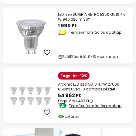
LED izzó SUPERIA RETRO ES50 GU10 4,6
W 940 620lm 36°
1 990 Ft
Termékinformációs adatlap
Szállítási idő: 9-13 munkanap
Fogy. ár -12%
Arcchio LED izzó GU10 4.7W 2700K
850lm üveg 10 darabos készlet
54 962 Ft
Fogy. ár
62 467 Ft
Termékinformációs adatlap
Raktáron