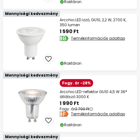
Raktáron
Spórolj most
Mennyiségi kedvezmény
Arcchio LED izzó, GU10, 2,2 W, 2700 K,
350 lumen
*Mentes gyartok
1 590 Ft
Termékinformációs adatlap
Raktáron
Mennyiségi kedvezmény
Fogy. ár -28%
Arcchio LED-reflektor GU10 4,5 W 36°
átlátszó 3000 K
1 990 Ft
Fogy. ár
2 790 Ft
Termékinformációs adatlap
Raktáron
Mennyiségi kedvezmény