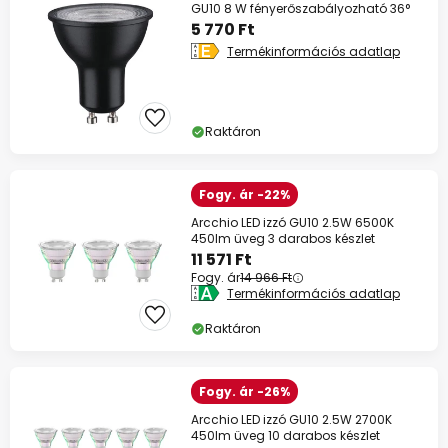
GU10 8 W fényerőszabályozható 36°
5 770 Ft
Termékinformációs adatlap
Raktáron
Fogy. ár -22%
Arcchio LED izzó GU10 2.5W 6500K
450lm üveg 3 darabos készlet
11 571 Ft
Fogy. ár
14 966 Ft
Termékinformációs adatlap
Raktáron
Fogy. ár -26%
Arcchio LED izzó GU10 2.5W 2700K
450lm üveg 10 darabos készlet