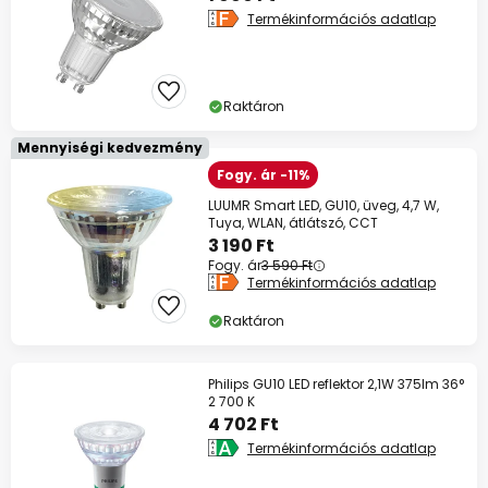
Termékinformációs adatlap
Raktáron
Mennyiségi kedvezmény
Fogy. ár -11%
LUUMR Smart LED, GU10, üveg, 4,7 W,
Tuya, WLAN, átlátszó, CCT
3 190 Ft
Fogy. ár
3 590 Ft
Termékinformációs adatlap
Raktáron
Philips GU10 LED reflektor 2,1W 375lm 36°
2 700 K
4 702 Ft
Termékinformációs adatlap