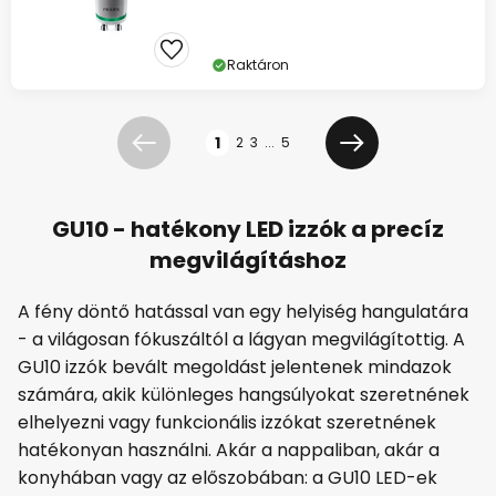
Raktáron
Oldal
1
2
3
...
5
Előző
Következő
GU10 - hatékony LED izzók a precíz
megvilágításhoz
A fény döntő hatással van egy helyiség hangulatára
- a világosan fókuszáltól a lágyan megvilágítottig. A
GU10 izzók bevált megoldást jelentenek mindazok
számára, akik különleges hangsúlyokat szeretnének
elhelyezni vagy funkcionális izzókat szeretnének
hatékonyan használni. Akár a nappaliban, akár a
konyhában vagy az előszobában: a GU10 LED-ek