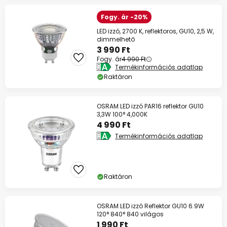
Fogy. ár -20%
LED izzó, 2700 K, reflektoros, GU10, 2,5 W,
dimmelhető
3 990 Ft
Fogy. ár
4 990 Ft
Termékinformációs adatlap
Raktáron
OSRAM LED izzó PAR16 reflektor GU10
3,3W 100° 4,000K
4 990 Ft
Termékinformációs adatlap
Raktáron
OSRAM LED izzó Reflektor GU10 6.9W
120° 840° 840 világos
1 990 Ft