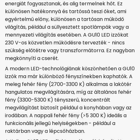
energiát fogyasztanak, és alig termelnek hőt. Ez
különösen hatékonnyá és tartóssá teszi őket, ami
egyértelmű előny, különösen a tartósan működő
világítás, például a süllyesztett spotlámpák vagy a
mennyezeti világítás esetében. A GU10 LED izzókat
230 V-os közvetlen működésre tervezték - nincs
szükség előtétre vagy transzformátorra. Ez nagyban
megkönnyíti a cserét.
A modern LED-technológiának köszönhetően a GU10
izzók ma már különböző fényszínekben kaphatók. A
meleg fehér fény (2700-3300 K) alkalmas a lakótér
hangulatos megvilágítására, míg az általános fehér
fény (3300-5300 K) tényszerű, koncentrált
megvilágítást biztosít például a konyhában vagy az
irodában. A nappali fehér fény (>5 300 K) ideális a
funkcionális jellegű helyiségekben - például a
raktárban vagy a lépcsőházban.