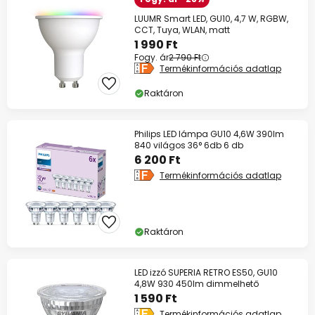
LUUMR Smart LED, GU10, 4,7 W, RGBW,
CCT, Tuya, WLAN, matt
1 990 Ft
Fogy. ár
2 790 Ft
Termékinformációs adatlap
Raktáron
Philips LED lámpa GU10 4,6W 390lm
840 világos 36° 6db 6 db
6 200 Ft
Termékinformációs adatlap
Raktáron
LED izzó SUPERIA RETRO ES50, GU10
4,8W 930 450lm dimmelhető
1 590 Ft
Termékinformációs adatlap