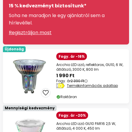
15 % kedvezményt biztosítunk*
Soha ne maradjon le egy ajánlatról sem a
hírlevéllel.
Regisztráljon most
Újdonság
Fogy. ár -16%
Arcchio LED izzó, reflektoros, GU10, 6 W,
átlátszó, 3000 K, 800 lm
1 990 Ft
Fogy. ár
2 390 Ft
Termékinformációs adatlap
Raktáron
Mennyiségi kedvezmény
Fogy. ár -20%
Arcchio LED izzó GU10 PAR16 2,5 W,
átlátszó, 4 000 K, 450 lm