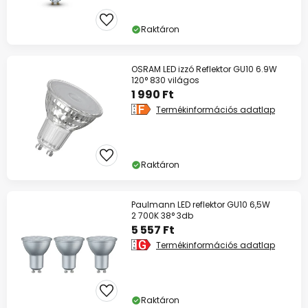
Raktáron
OSRAM LED izzó Reflektor GU10 6.9W
120° 830 világos
1 990 Ft
Termékinformációs adatlap
Raktáron
Paulmann LED reflektor GU10 6,5W
2 700K 38° 3db
5 557 Ft
Termékinformációs adatlap
Raktáron