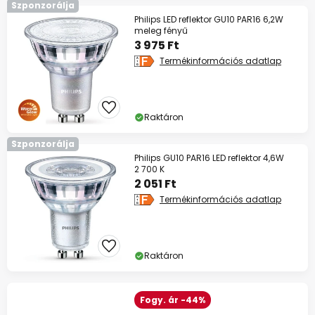
Szponzorálja
Philips LED reflektor GU10 PAR16 6,2W
meleg fényű
3 975 Ft
Termékinformációs adatlap
Raktáron
Szponzorálja
Philips GU10 PAR16 LED reflektor 4,6W
2 700 K
2 051 Ft
Termékinformációs adatlap
Raktáron
Fogy. ár -44%