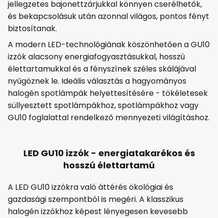
jellegzetes bajonettzárjukkal könnyen cserélhetők,
és bekapcsolásuk után azonnal világos, pontos fényt
biztosítanak.
A modern LED-technológiának köszönhetően a GU10
izzók alacsony energiafogyasztásukkal, hosszú
élettartamukkal és a fényszínek széles skálájával
nyűgöznek le. Ideális választás a hagyományos
halogén spotlámpák helyettesítésére - tökéletesek
süllyesztett spotlámpákhoz, spotlámpákhoz vagy
GU10 foglalattal rendelkező mennyezeti világításhoz.
LED GU10 izzók - energiatakarékos és
hosszú élettartamú
A LED GU10 izzókra való áttérés ökológiai és
gazdasági szempontból is megéri. A klasszikus
halogén izzókhoz képest lényegesen kevesebb