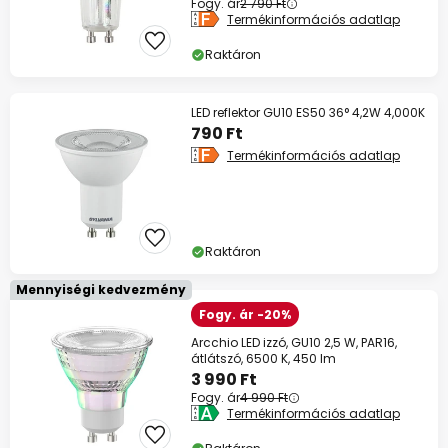
Fogy. ár
2 790 Ft
Termékinformációs adatlap
Raktáron
LED reflektor GU10 ES50 36° 4,2W 4,000K
790 Ft
Termékinformációs adatlap
Raktáron
Mennyiségi kedvezmény
Fogy. ár -20%
Arcchio LED izzó, GU10 2,5 W, PAR16,
átlátszó, 6500 K, 450 lm
3 990 Ft
Fogy. ár
4 990 Ft
Termékinformációs adatlap