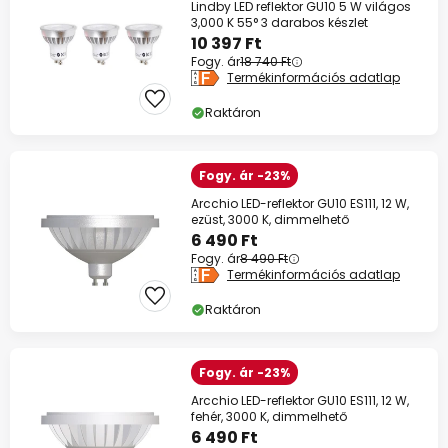
Lindby LED reflektor GU10 5 W világos
3,000 K 55° 3 darabos készlet
10 397 Ft
Fogy. ár
18 740 Ft
Termékinformációs adatlap
Raktáron
Fogy. ár -23%
Arcchio LED-reflektor GU10 ES111, 12 W,
ezüst, 3000 K, dimmelhető
6 490 Ft
Fogy. ár
8 490 Ft
Termékinformációs adatlap
Raktáron
Fogy. ár -23%
Arcchio LED-reflektor GU10 ES111, 12 W,
fehér, 3000 K, dimmelhető
6 490 Ft