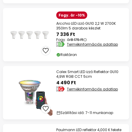
Fogy. ár -10%
Arcchio LED izzó GU10 2,2 W 2700K
350lm 5 darabos készlet
7 336 Ft
Fogy. ár
8 175 Ft
Termékinformációs adatlap
Raktáron
Calex Smart LED izzó Reflektor GU10
4,9W RGB CCT 5cm
4 490 Ft
Termékinformációs adatlap
Szállítási idő: 7-11 munkanap
Paulmann LED reflektor 4,000 K fekete