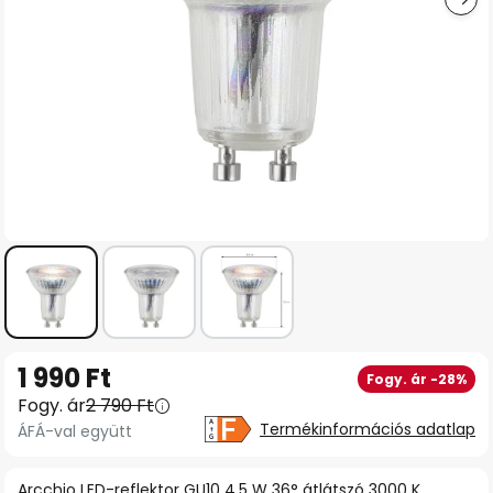
Ugrás
1 990 Ft
Fogy. ár -28%
a
Fogy. ár
2 790 Ft
képgaléria
Termékinformációs adatlap
ÁFÁ-val együtt
elejére
Arcchio LED-reflektor GU10 4,5 W 36° átlátszó 3000 K