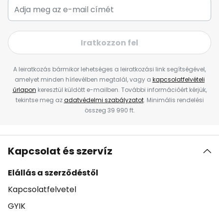
Iratkozzon fel
A leiratkozás bármikor lehetséges a leiratkozási link segítségével,
amelyet minden hírlevélben megtalál, vagy a
kapcsolatfelvételi
űrlapon
keresztül küldött e-mailben. További információért kérjük,
tekintse meg az
adatvédelmi szabályzatot
. Minimális rendelési
összeg 39 990 ft.
Kapcsolat és szervíz
Elállás a szerződéstől
Kapcsolatfelvetel
GYIK