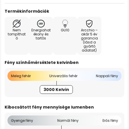
Termékinformációk
Nem
Energiahat
GU10
Arcchio –
tompíthat
ékony és
akár 5 év
ó
tartós
garancia
(lásd a
gyártó
adatait)
Fény színhőmérséklete kelvinben
Meleg fehér
Univerzális fehér
Nappali fény
3000 Kelvin
Kibocsátott fény mennyisége lumenben
Gyenge fény
Normál fény
Erős fény