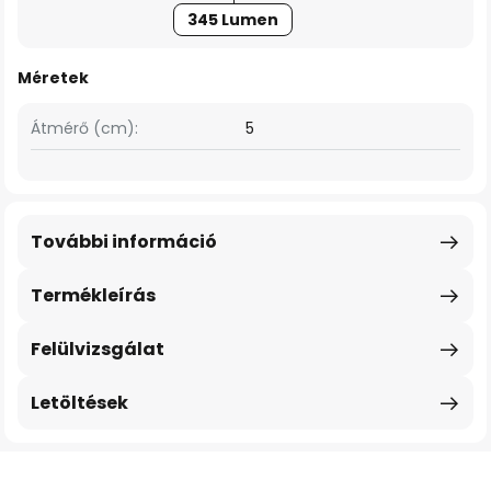
345 Lumen
Méretek
Átmérő (cm):
5
További információ
Termékleírás
Felülvizsgálat
Letöltések