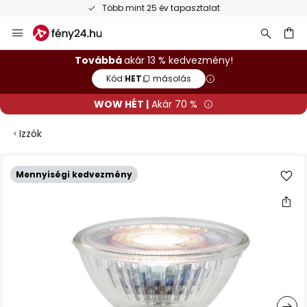
Több mint 25 év tapasztalat
Ugrás
a
tartalomhoz
sés
Továbbá
akár 13 % kedvezmény!
Kód:
HET
másolás
WOW HÉT |
Akár 70 %
Izzók
Ugrás
Mennyiségi kedvezmény
a
képgaléria
végére