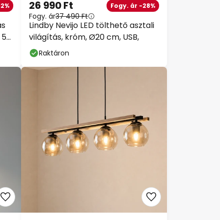
26 990 Ft
12%
Fogy. ár -28%
Fogy. ár
37 490 Ft
ás
Lindby Nevijo LED tölthető asztali
 50
világítás, króm, Ø20 cm, USB,
Raktáron