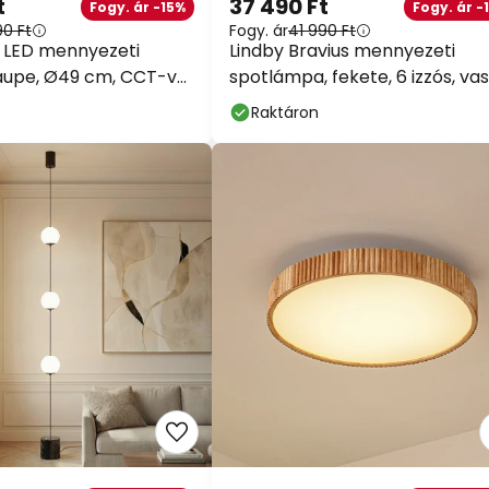
t
37 490 Ft
Fogy. ár -15%
Fogy. ár -
90 Ft
Fogy. ár
41 990 Ft
o LED mennyezeti
Lindby Bravius mennyezeti
 taupe, Ø49 cm, CCT-vel
spotlámpa, fekete, 6 izzós, vas
ő
Raktáron