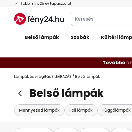
Ugrás
Több mint 25 év tapasztalat
a
Keresés
tartalomhoz
Belső lámpák
Szobák
Kültéri lám
Továbbá
ak
Lámpák és világítás
LEÁRAZÁS
Belső lámpák
Belső lámpák
Mennyezeti lámpák
Fali lámpák
Függőlámpák &