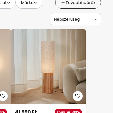
alat
Márka
További szűrők
41 990 Ft
45%
Fogy. ár -33%