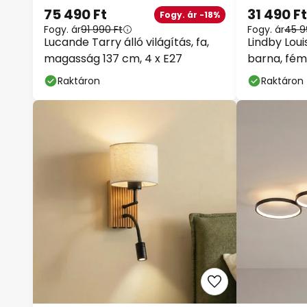
75 490 Ft
31 490 Ft
Fogy. ár -18%
Fogy. ár
91 990 Ft
Fogy. ár
45 9
Lucande Tarry álló világítás, fa,
Lindby Loui
magasság 137 cm, 4 x E27
barna, fém
Raktáron
Raktáron