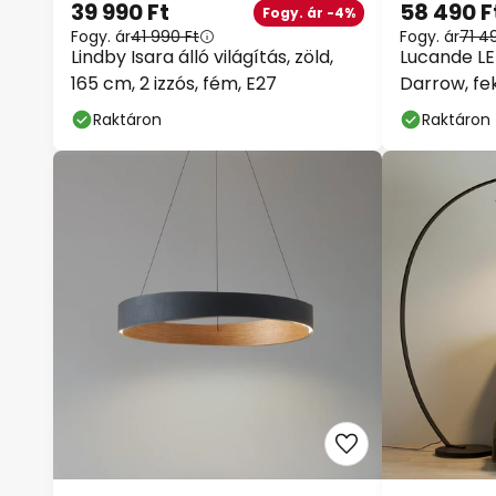
39 990 Ft
58 490 F
Fogy. ár -4%
Fogy. ár
41 990 Ft
Fogy. ár
71 4
Lindby Isara álló világítás, zöld,
Lucande LED
165 cm, 2 izzós, fém, E27
Darrow, fe
dimmelhet
Raktáron
Raktáron