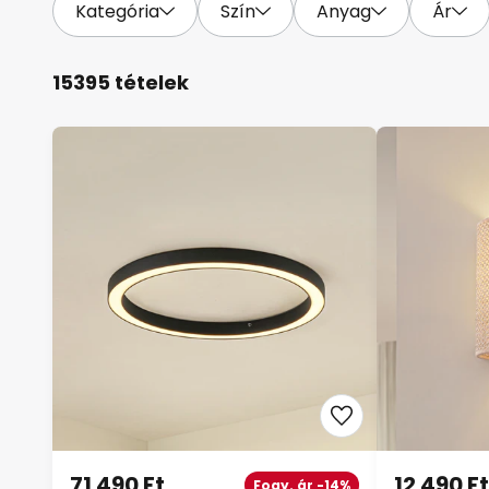
Kategória
Szín
Anyag
Ár
15395 tételek
71 490 Ft
12 490 Ft
Fogy. ár -14%