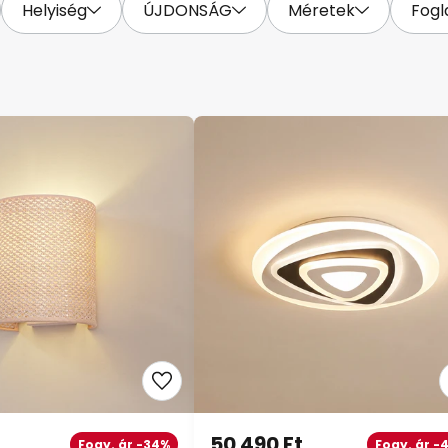
Helyiség
ÚJDONSÁG
Méretek
Fogl
50 490 Ft
Fogy. ár -34%
Fogy. ár -