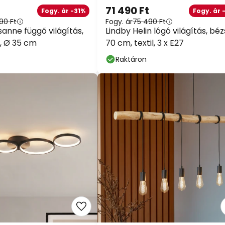
71 490 Ft
Fogy. ár -31%
Fogy. ár 
90 Ft
Fogy. ár
75 490 Ft
sanne függő világítás,
Lindby Helin lógó világítás, béz
, Ø 35 cm
70 cm, textil, 3 x E27
Raktáron