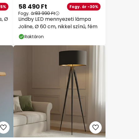
58 490 Ft
-5%
Fogy. ár -30%
Fogy. ár
83 990 Ft
s, Ø
Lindby LED mennyezeti lámpa
Joline, Ø 60 cm, nikkel színű, fém
Raktáron