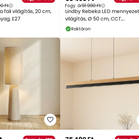
90 Ft
Fogy. ár
91 990 Ft
 fali világítás, 20 cm,
Lindby Rebeka LED mennyezet
yag, E27
világítás, Ø 50 cm, CCT,
távirányítóval
Raktáron