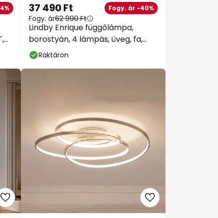
37 490 Ft
24%
Fogy. ár -40%
Fogy. ár
62 990 Ft
Lindby Enrique függőlámpa,
,
borostyán, 4 lámpás, üveg, fa,
E27
Raktáron