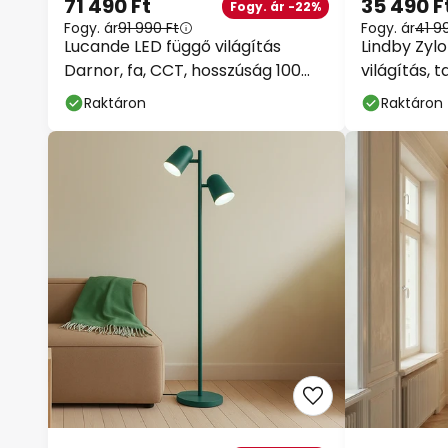
71 490 Ft
35 490 F
Fogy. ár -22%
Fogy. ár
91 990 Ft
Fogy. ár
41 9
Lucande LED függő világítás
Lindby Zyl
Darnor, fa, CCT, hosszúság 100
világítás,
cm
dimmelhet
Raktáron
Raktáron