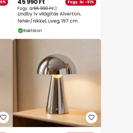
45 990 Ft
10%
Fogy. ár -31%
Fogy. ár
66 990 Ft
Lindby ív világítás Alverton,
fehér/nikkel, üveg, 197 cm
Raktáron