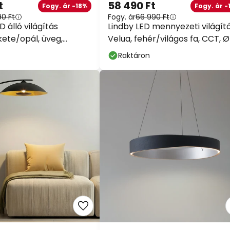
t
58 490 Ft
Fogy. ár -18%
Fogy. ár -
90 Ft
Fogy. ár
66 990 Ft
 álló világítás
Lindby LED mennyezeti világít
kete/opál, üveg,
Velua, fehér/világos fa, CCT, Ø
ő
cm
Raktáron