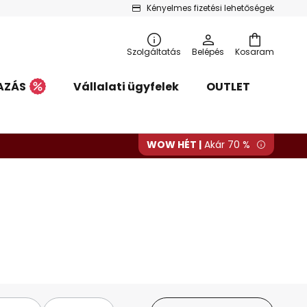
Kényelmes fizetési lehetőségek
Szolgáltatás
Belépés
Kosaram
AZÁS
Vállalati ügyfelek
OUTLET
WOW HÉT |
Akár 70 %