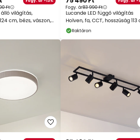
t
75 490 Ft
Fogy. ár -13%
Fogy. ár -
90 Ft
Fogy. ár
83 990 Ft
 álló világítás,
Lucande LED függő világítás
24 cm, bézs, vászon,
Holven, fa, CCT, hosszúság 113
Raktáron