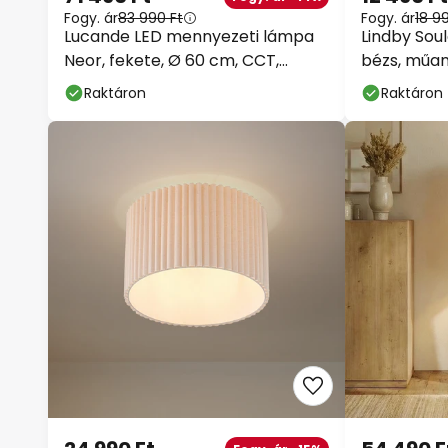
Fogy. ár
83 990 Ft
Fogy. ár
18 9
Lucande LED mennyezeti lámpa
Lindby Soula
Neor, fekete, Ø 60 cm, CCT,
bézs, műan
dimmelhető
Raktáron
Raktáron