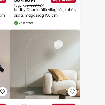
50 490 Ft
10%
Fogy. ár -45%
Fogy. ár
91 990 Ft
Lindby Charlia álló világítás, fehér,
 cm
diófa, magasság 150 cm
Raktáron