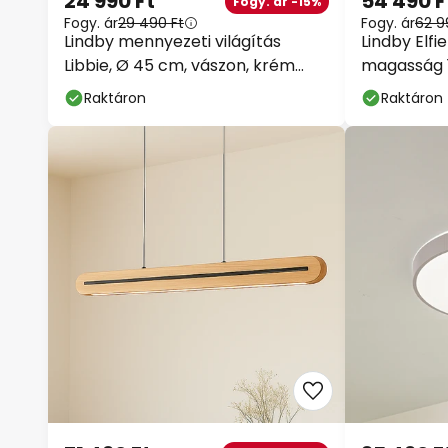
24 990 Ft
54 490 F
Fogy. ár -15%
Fogy. ár
29 490 Ft
Fogy. ár
62 9
Lindby mennyezeti világítás
Lindby Elfie
Libbie, Ø 45 cm, vászon, krém
magasság 1
színű
2x E27
Raktáron
Raktáron