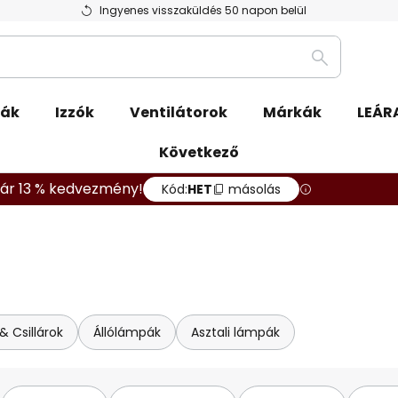
Ingyenes visszaküldés 50 napon belül
Keresés
pák
Izzók
Ventilátorok
Márkák
LEÁR
Következő
ár 13 % kedvezmény!
Kód:
HET
másolás
 Csillárok
Állólámpák
Asztali lámpák