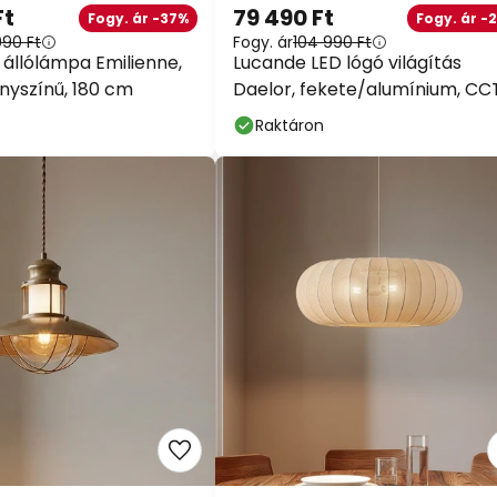
Ft
79 490 Ft
Fogy. ár -37%
Fogy. ár -
990 Ft
Fogy. ár
104 990 Ft
 állólámpa Emilienne,
Lucande LED lógó világítás
anyszínű, 180 cm
Daelor, fekete/alumínium, CCT
dimmelhető
Raktáron