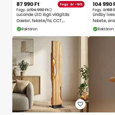
87 990 Ft
104 990 
Fogy. ár -16%
Fogy. ár
104 990 Ft
Fogy. ár
168 
Lucande LED lógó világítás
Lindby íves
Daelor, fekete/fa, CCT,
fekete, ar
dimmelhető
Raktáron
Raktáron