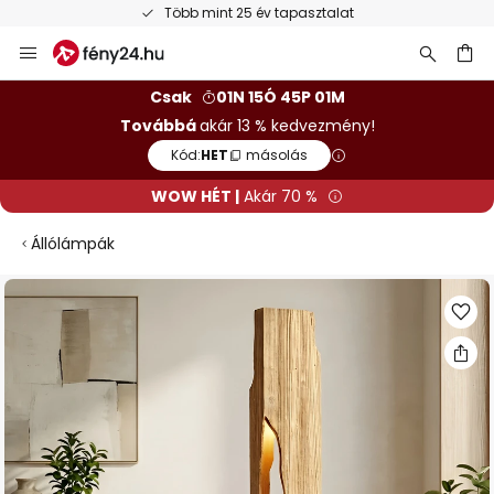
Több mint 25 év tapasztalat
Ugrás
a
tartalomhoz
sés
Csak
01N 15Ó 45P 00M
Továbbá
akár 13 % kedvezmény!
Kód:
HET
másolás
WOW HÉT |
Akár 70 %
Állólámpák
Ugrás
a
képgaléria
végére