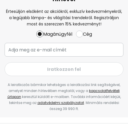
Értesüljön elsőként az akciókról, exkluzív kedvezményekről,
a legújabb lámpa- és világítási trendekről. Regisztráljon
most és szerezzen 15% kedvezményt!
Magánügyfél
Cég
Iratkozzon fel
A leiratkozás bármikor lehetséges a leiratkozási link segítségével,
amelyet minden hírlevélben megtalál, vagy a
kapcsolatfelvételi
űrlapon
keresztül küldött e-mailben. További információért kérjük,
tekintse meg az
adatvédelmi szabályzatot
. Minimális rendelési
összeg 39 990 ft.