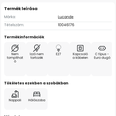
Termék leírása
Márka:
Lucande
Tételszám:
10046176
Termékinformációk
Nem
Izzó nem
E27
Kapcsoló
C típus -
tompíthat
tartozék
a kábelen
Euro dugó
ó
Tökéletes ezekben a szobákban
Nappali
Hálószoba