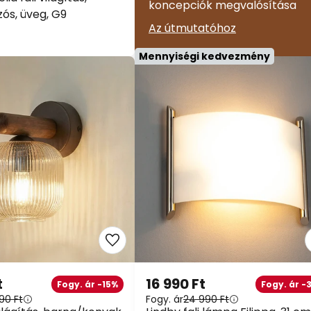
zós, üveg, G9
Az útmutatóhoz
Mennyiségi kedvezmény
t
16 990 Ft
Fogy. ár -15%
Fogy. ár -3
90 Ft
Fogy. ár
24 990 Ft
ilágítás,
Lindby fali lámpa Filippa, 31 cm,