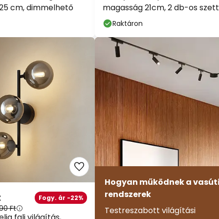
x 25 cm, dimmelhető
magasság 21cm, 2 db-os szett
szinte mindenre*
Raktáron
Kód:
HET
másolás
Spórolj most
*Mentes gyartok
Hogyan működnek a vasúti
rendszerek
Fogy. ár -22%
90 Ft
Testreszabott világítási
ia fali világítás,
koncepciók megvalósítása