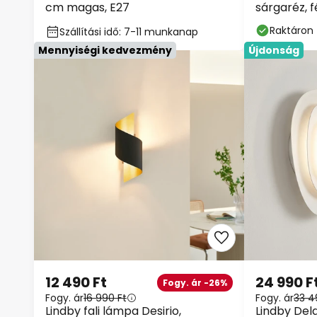
cm magas, E27
sárgaréz, f
Raktáron
Szállítási idő: 7-11 munkanap
Mennyiségi kedvezmény
Újdonság
12 490 Ft
24 990 F
Fogy. ár -26%
Fogy. ár
16 990 Ft
Fogy. ár
33 4
Lindby fali lámpa Desirio,
Lindby Delar