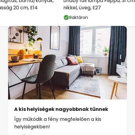
ak, üveg, magasság
nikkel, üveg, E27
Raktáron
A kis helyiségek nagyobbnak tűnnek
Így működik a fény megfelelően a kis
helyiségekben!
Implement now