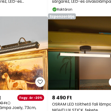
réz, LED-es
sárgaréz, LED-es olvasólámpa,
pa
23,5 cm
Raktáron
Szponzorálja
t
8 490 Ft
Fogy. ár -20%
0 Ft
OSRAM LED tölthető fali lámpa
 lámpa Joely, 73cm,
NIGHTLUX STICK, fekete,