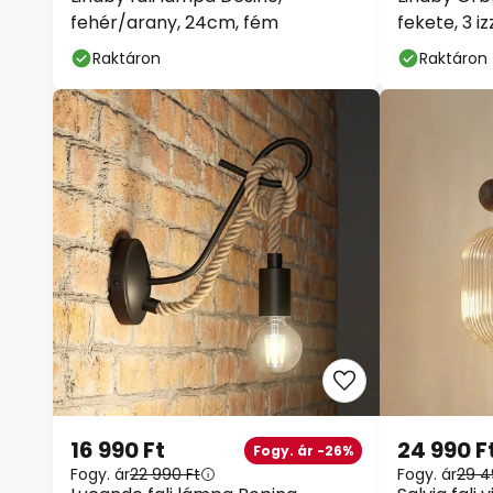
fehér/arany, 24cm, fém
fekete, 3 iz
Raktáron
Raktáron
16 990 Ft
24 990 F
Fogy. ár -26%
Fogy. ár
22 990 Ft
Fogy. ár
29 4
Lucande fali lámpa Ropina,
Salvia fali v