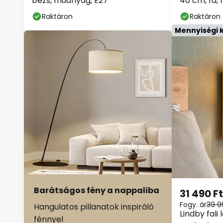
Raktáron
Raktáron
Mennyiségi 
Barátságos fény a nappaliba
31 490 Ft
Fogy. ár
39 9
Hangulatos pillanatok inspiráló
Lindby fali
fénnyel