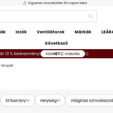
Ingyenes visszaküldés 50 napon belül
Keresés
ák
Izzók
Ventilátorok
Márkák
LEÁR
Következő
ár 13 % kedvezmény!
Kód:
HET
másolás
li lámpák
Stílusirány
Helyiség
Világitási színválaszt