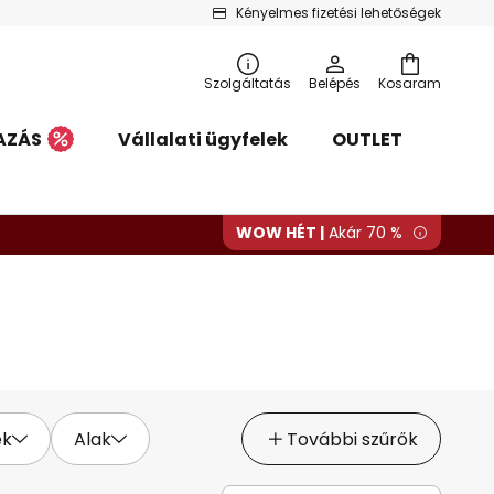
Kényelmes fizetési lehetőségek
Szolgáltatás
Belépés
Kosaram
AZÁS
Vállalati ügyfelek
OUTLET
WOW HÉT |
Akár 70 %
ék
Alak
További szűrők