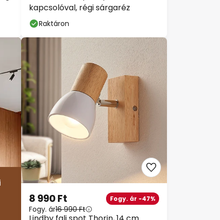
kapcsolóval, régi sárgaréz
Raktáron
8 990 Ft
Fogy. ár -47%
Fogy. ár
16 990 Ft
Lindby fali spot Thorin, 14 cm