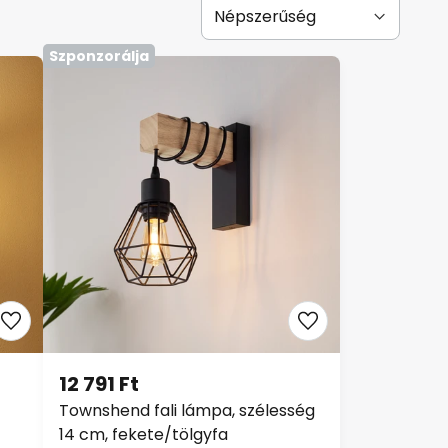
Szponzorálja
12 791 Ft
Townshend fali lámpa, szélesség
14 cm, fekete/tölgyfa