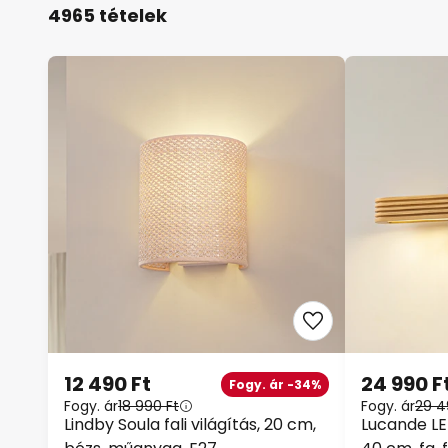
4965 tételek
12 490 Ft
24 990 F
Fogy. ár -34%
Fogy. ár
18 990 Ft
Fogy. ár
29 4
Lindby Soula fali világítás, 20 cm,
Lucande LED 
bézs, műanyag, E27
40 cm, fa, 