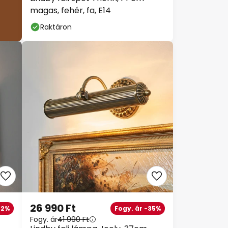
magas, fehér, fa, E14
Raktáron
26 990 Ft
2%
Fogy. ár -35%
Fogy. ár
41 990 Ft
Lindby fali lámpa Joely, 37cm,