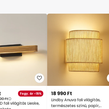
t
18 990 Ft
Fogy. ár -15%
90 Ft
Lindby Anuva fali világítás,
fali világítás Lieske,
természetes színű, papír,
fekete