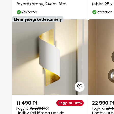
fekete/arany, 24cm, fém
fehér, 25 
Raktáron
Raktáron
Mennyiségi kedvezmény
11 490 Ft
22 990 Ft
Fogy. ár -32%
Fogy. ár
16 990 Ft
Fogy. ár
29 4
Lindby fali lámpa Desirio,
Lindby Orbel