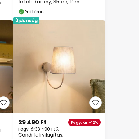
fekete/arany, 35cm, fém
Raktáron
Újdonság
29 490 Ft
Fogy. ár -12%
Fogy. ár
33 490 Ft
Candi fali világítás,