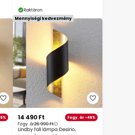
Raktáron
Mennyiségi kedvezmény
14 490 Ft
5%
Fogy. ár -46%
Fogy. ár
26 990 Ft
Lindby fali lámpa Desirio,