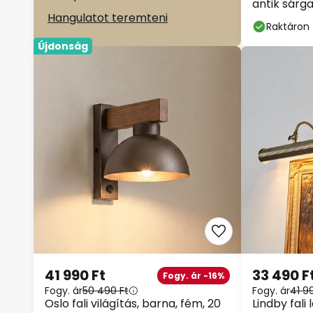
antik sárga
Hangulatot teremteni
olvasólám
Raktáron
Újdonság
41 990 Ft
33 490 F
Fogy. ár -16%
Fogy. ár
50 490 Ft
Fogy. ár
41 99
Oslo fali világítás, barna, fém, 20
Lindby fali