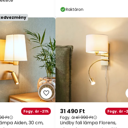
magasság 25 cm
Raktáron
kedvezmény
31 490 Ft
Fogy. ár -21%
Fogy. ár -2
90 Ft
Fogy. ár
41 990 Ft
 lámpa Aiden, 30 cm,
Lindby fali lámpa Florens,