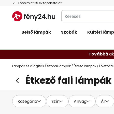
Ugrás
Több mint 25 év tapasztalat
a
Keresés
tartalomhoz
Belső lámpák
Szobák
Kültéri lámp
Továbbá
ak
Lámpák és világítás
Szobai lámpák
Étkező lámpák
Étkező fa
Étkező fali lámpák
Kategória
Szín
Anyag
Ár