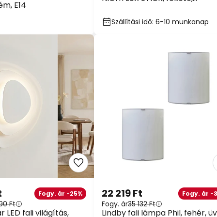
ém, E14
érintésérzékeny
Szállítási idő: 6-10 munkanap
WOW HÉ
10%
39 990 Ft fele
t
22 219 Ft
Fogy. ár -25%
Fogy. ár -3
90 Ft
Fogy. ár
35 132 Ft
13%
59 990 Ft fele
 LED fali világítás,
Lindby fali lámpa Phil, fehér, ü