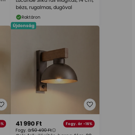
Lucande Silka fali világítás, 14 cm,
bézs, rugalmas, dugóval
Raktáron
Újdonság
41 990 Ft
5%
Fogy. ár -16%
Fogy. ár
50 490 Ft