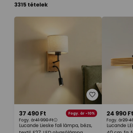
3315 tételek
37 490 Ft
24 990 F
Fogy. ár -10%
Fogy. ár
41 990 Ft
Fogy. ár
29 4
Lucande Lieske fali lámpa, bézs,
Lucande LED 
textil, E27, LED olvasólámpa
40 cm, fa, 