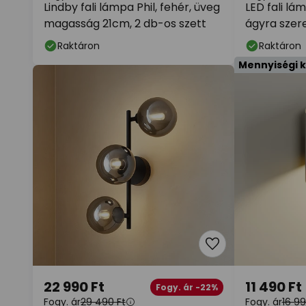
Lindby fali lámpa Phil, fehér, üveg
LED fali lá
magasság 21cm, 2 db-os szett
ágyra szer
Raktáron
Raktáron
Mennyiségi 
22 990 Ft
11 490 Ft
Fogy. ár -22%
Fogy. ár
29 490 Ft
Fogy. ár
16 99