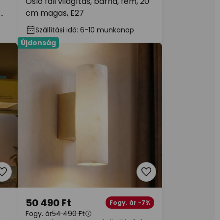
Oslo fali világítás, barna, fém, 20
cm magas, E27
Szállítási idő: 6-10 munkanap
Újdonság
50 490 Ft
Fogy. ár -7%
Fogy. ár
54 490 Ft