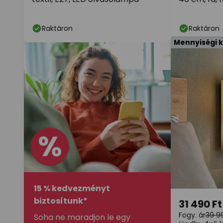
Raktáron
Raktáron
Mennyiségi 
15 % kedvezményt
biztosítunk*
31 490 Ft
Fogy. ár
39 9
Soha ne maradjon le egy