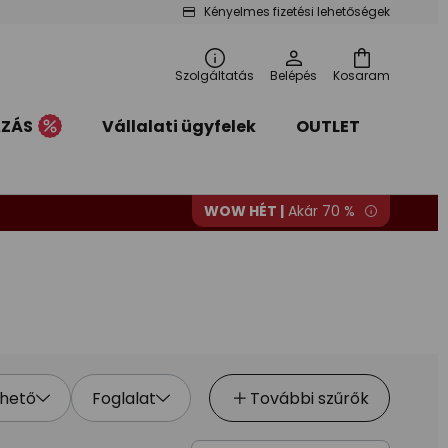
Kényelmes fizetési lehetőségek
Szolgáltatás
Belépés
Kosaram
AZÁS
Vállalati ügyfelek
OUTLET
WOW HÉT |
Akár 70 %
hető
Foglalat
További szűrők