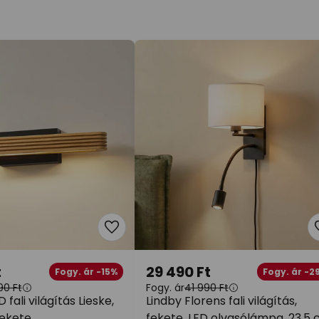
t
29 490 Ft
Fogy. ár -15%
Fogy. ár -2
90 Ft
Fogy. ár
41 990 Ft
fali világítás Lieske,
Lindby Florens fali világítás,
fekete
fekete, LED olvasólámpa, 23,5