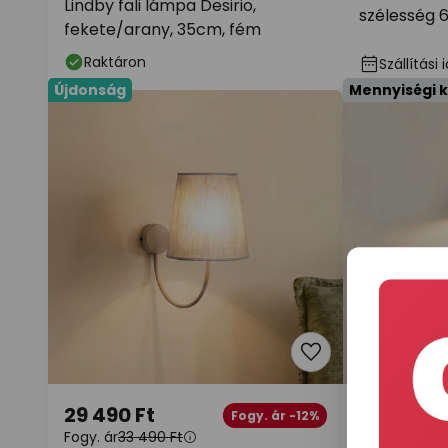
Lindby fali lámpa Desirio,
szélesség 
fekete/arany, 35cm, fém
Raktáron
Szállítási
Újdonság
Mennyiségi 
29 490 Ft
12 490 Ft
Fogy. ár -12%
Fogy. ár
33 490 Ft
Fogy. ár
16 99