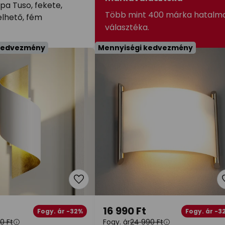
mpa Tuso, fekete,
Több mint 400 márka hatalm
elhető, fém
választéka.
kedvezmény
Mennyiségi kedvezmény
16 990 Ft
Fogy. ár -32%
Fogy. ár -3
0 Ft
Fogy. ár
24 990 Ft