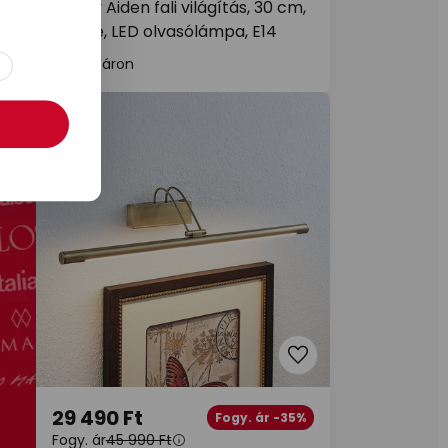
Lindby Aiden fali világítás, 30 cm,
fekete, LED olvasólámpa, E14
Raktáron
29 490 Ft
Fogy. ár -35%
Fogy. ár
45 990 Ft