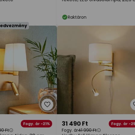
Raktáron
kedvezmény
31 490 Ft
Fogy. ár -21%
Fogy. ár -2
90 Ft
Fogy. ár
41 990 Ft