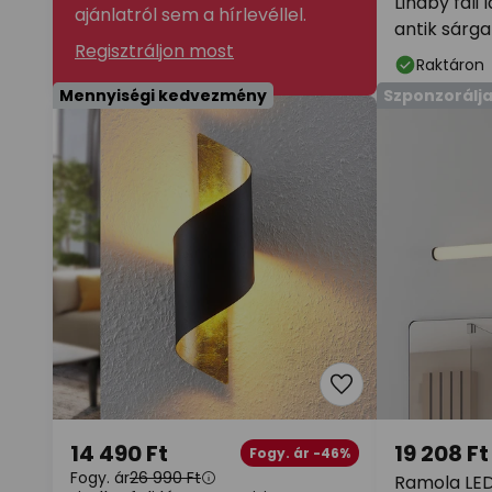
Lindby fali
ajánlatról sem a hírlevéllel.
antik sárga
Regisztráljon most
olvasólám
Raktáron
Mennyiségi kedvezmény
Szponzorálj
14 490 Ft
19 208 Ft
Fogy. ár -46%
Fogy. ár
26 990 Ft
Ramola LED f