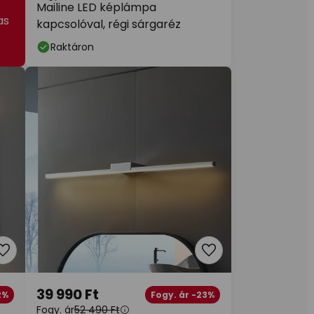
Mailine LED képlámpa
as
kapcsolóval, régi sárgaréz
Raktáron
39 990 Ft
2%
Fogy. ár -23%
Fogy. ár
52 490 Ft