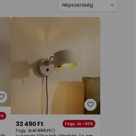
9%
33 490 Ft
Fogy. ár -20%
Fogy. ár
41 990 Ft
 cm