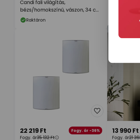
Candi fali világítás,
Lindby fali 
bézs/homokszínű, vászon, 34 cm
fekete/ara
magas, E27
Raktáron
Raktáron
Szponzorálj
22 219 Ft
13 990 Ft
Fogy. ár -36%
Fogy. ár
35 132 Ft
Fogy. ár
21 36