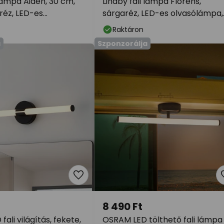
 lámpa Aiden, 30 cm,
Lindby fali lámpa Florens,
réz, LED-es
sárgaréz, LED-es olvasólámpa,
pa
23,5 cm
Raktáron
a
Szponzorálja
8 490 Ft
ali világítás, fekete,
OSRAM LED tölthető fali lámpa