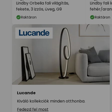
Lindby Orbelia fali világítás,
Lindby fali 
fekete, 3 izzós, üveg, G9
fehér/aran
Raktáron
Raktáron
Lucande
Kiváló kollekciók minden otthonba.
Fedezd fel most