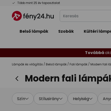
Ugrás
Több mint 25 év tapasztalat
a
Keresés
tartalomhoz
Belső lámpák
Szobák
Kültéri lámp
Továbbá
ak
Lámpák és világítás
Belső lámpák
Fali lámpák
Modern fali 
Modern fali lámpá
Szín
Stílusirány
Helyiség
Any