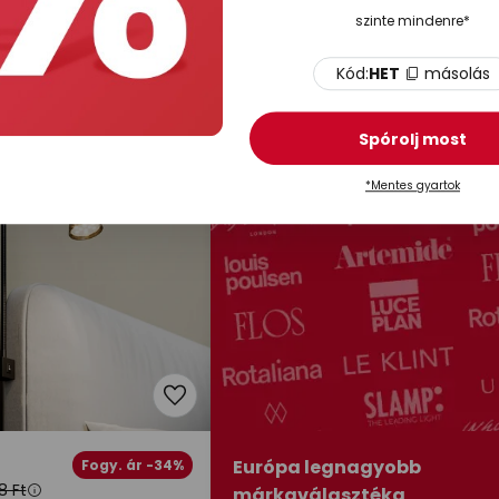
lámpa Desirio,
Lindby Delar LED fali világítás,
szinte mindenre*
ny, 24cm, fém
fehér, 25 x 25 cm, dimmelhető
Raktáron
Kód:
HET
másolás
a
Spórolj most
*Mentes gyartok
Európa legnagyobb
Fogy. ár -34%
8 Ft
márkaválasztéka