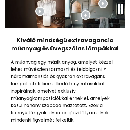
Kiváló minőségű extravagancia
műanyag és üvegszálas lámpákkal
A műanyag egy másik anyag, amelyet kézzel
lehet művészien formázni és feldolgozni. A
háromdimenziós és gyakran extravagáns
lámpatestek kiemelkedő fényhatásukkal
inspirálnak, amelyet exkluzív
műanyagkompozíciókkal érnek el, amelyek
közül néhány szabadalmaztatott. Ezek a
könnyű tárgyak olyan kiegészítők, amelyek
mindenki figyelmét felkeltik.