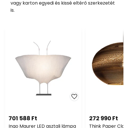
vagy karton egyedi és kissé eltérő szerkezetét
is.
701 588 Ft
272 990 Ft
Ingo Maurer LED asztali lámpa
Think Paper Clas