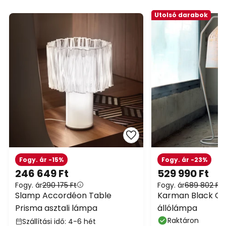
Utolsó darabok
Fogy. ár -15%
Fogy. ár -23%
246 649 Ft
529 990 Ft
Fogy. ár
290 175 Ft
Fogy. ár
689 802 Ft
Slamp Accordéon Table
Karman Black Out
Prisma asztali lámpa
állólámpa
Raktáron
Szállítási idő: 4-6 hét