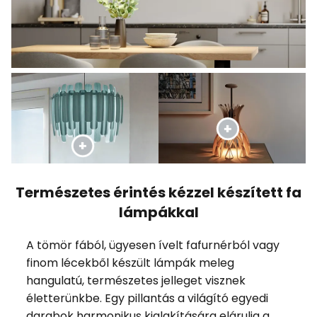
Természetes érintés kézzel készített fa
lámpákkal
A tömör fából, ügyesen ívelt fafurnérból vagy
finom lécekből készült lámpák meleg
hangulatú, természetes jelleget visznek
életterünkbe. Egy pillantás a világító egyedi
darabok harmonikus kialakítására elárulja a