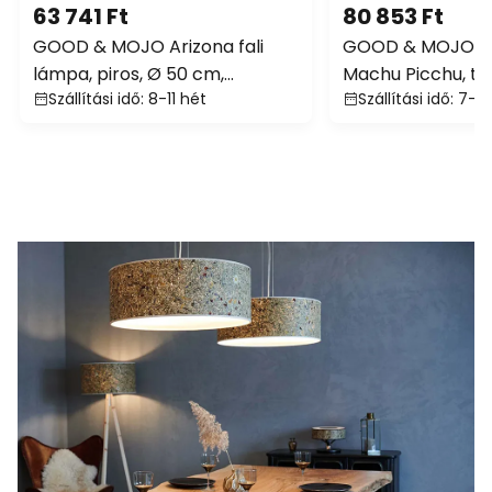
63 741 Ft
80 853 Ft
GOOD & MOJO Arizona fali
GOOD & MOJO ló
lámpa, piros, Ø 50 cm,
Machu Picchu, te
Szállítási idő: 8-11 hét
Szállítási idő: 7-
bambusz, dugasz
57 cm, bambusz