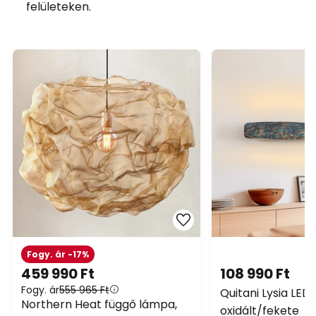
felületeken.
Fogy. ár -17%
459 990 Ft
108 990 Ft
Fogy. ár
555 965 Ft
Quitani Lysia LED 
Northern Heat függő lámpa,
oxidált/fekete