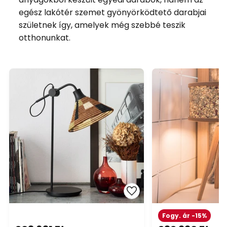
egész lakótér szemet gyönyörködtető darabjai
születnek így, amelyek még szebbé teszik
otthonunkat.
Fogy. ár -15%