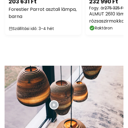
203 631 Ft
232 990 Ft
Fogy. ár
275 325 Ft
Forestier Parrot asztali lámpa,
ALMUT 2610 lámpa
barna
rózsaszirmokkal
Raktáron
Szállítási idő: 3-4 hét