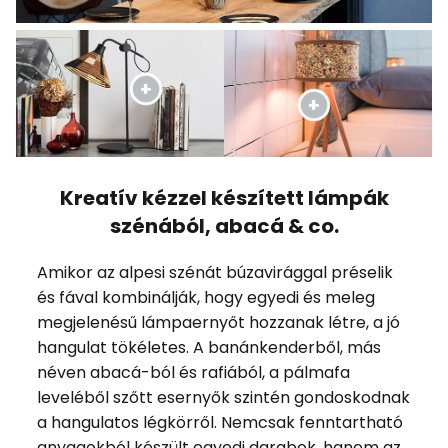
Kreatív kézzel készített lámpák
szénából, abacá & co.
Amikor az alpesi szénát búzavirággal préselik
és fával kombinálják, hogy egyedi és meleg
megjelenésű lámpaernyőt hozzanak létre, a jó
hangulat tökéletes. A banánkenderből, más
néven abacá-ból és rafiából, a pálmafa
leveléből szőtt esernyők szintén gondoskodnak
a hangulatos légkörről. Nemcsak fenntartható
anyagokból készült egyedi darabok, hanem az