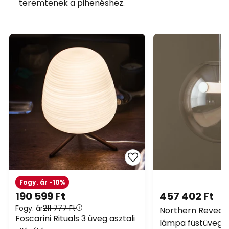
teremtenek a pihenéshez.
Fogy. ár -10%
190 599 Ft
457 402 Ft
Fogy. ár
211 777 Ft
Northern Reveal 
Foscarini Rituals 3 üveg asztali
lámpa füstüveg 