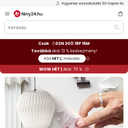
Ingyenes visszaküldés 50 napon belül
Ugrás
a
Keresés
tartalomhoz
sés
Kere
Csak
02N 20Ó 18P 14M
Továbbá
akár 13 % kedvezmény!
Kód:
HET
másolás
WOW HÉT |
Akár 70 %