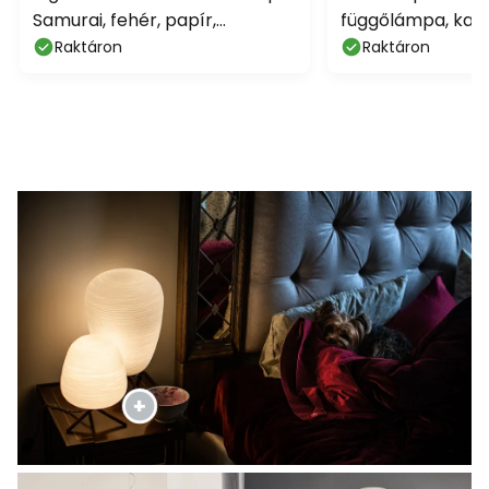
Samurai, fehér, papír,
függőlámpa, kar
dimmelhető
ernyővel
Raktáron
Raktáron