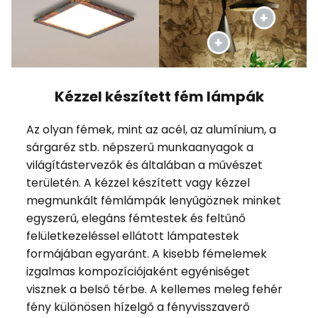
Kézzel készített fém lámpák
Az olyan fémek, mint az acél, az alumínium, a
sárgaréz stb. népszerű munkaanyagok a
világítástervezők és általában a művészet
területén. A kézzel készített vagy kézzel
megmunkált fémlámpák lenyűgöznek minket
egyszerű, elegáns fémtestek és feltűnő
felületkezeléssel ellátott lámpatestek
formájában egyaránt. A kisebb fémelemek
izgalmas kompozíciójaként egyéniséget
visznek a belső térbe. A kellemes meleg fehér
fény különösen hízelgő a fényvisszaverő