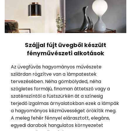
Szájjal fújt üvegből készült
fényművészeti alkotások
Az üvegfúvás hagyományos művészete
szilárdan rögzítve van a lámpatestek
tervezésében. Néha gömbölyded, néha
szögletes formájú, finoman áttetsző vagy a
szaténszíntől a füstszürkén át a színesig
terjedő izgalmas árnyalatokban ezek a lámpák
a hagyományos kézművességet örökítik meg.
A meleg fehér fénnyel elárasztott, elegáns,
egyedi darabok hangulatos környezetet