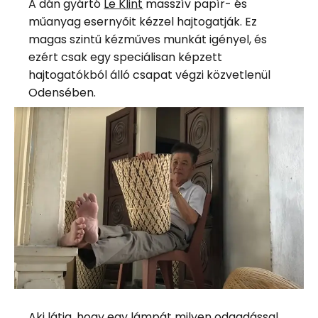
A dán gyártó
Le Klint
masszív papír- és
műanyag esernyőit kézzel hajtogatják. Ez
magas szintű kézműves munkát igényel, és
ezért csak egy speciálisan képzett
hajtogatókból álló csapat végzi közvetlenül
Odensében.
Aki látja, hogy egy lámpát milyen odaadással,