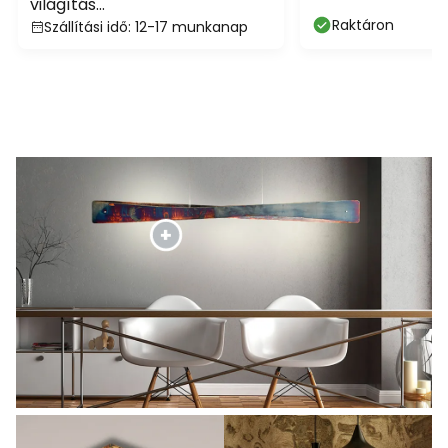
világítás
Raktáron
Szállítási idő: 12-17 munkanap
fényerőszabályozóval