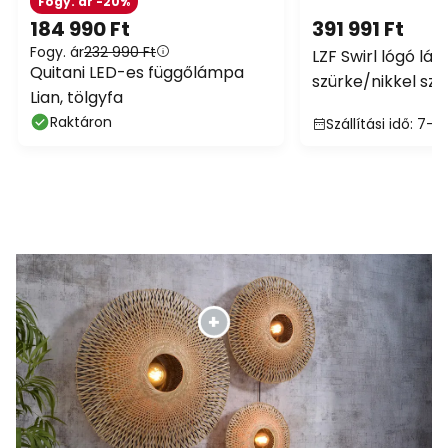
Fogy. ár -20%
184 990 Ft
391 991 Ft
Fogy. ár
232 990 Ft
LZF Swirl lógó lá
Quitani LED-es függőlámpa
szürke/nikkel szí
Lian, tölgyfa
fa
Raktáron
Szállítási idő: 7-9