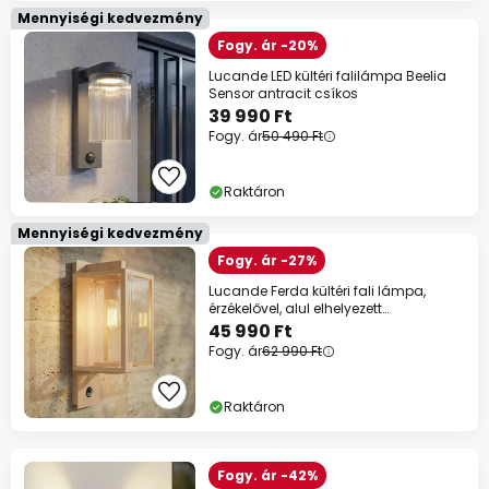
Mennyiségi kedvezmény
Fogy. ár -20%
Lucande LED kültéri falilámpa Beelia
Sensor antracit csíkos
39 990 Ft
Fogy. ár
50 490 Ft
Raktáron
Mennyiségi kedvezmény
Fogy. ár -27%
Lucande Ferda kültéri fali lámpa,
érzékelővel, alul elhelyezett
foglalatával,
45 990 Ft
Fogy. ár
62 990 Ft
Raktáron
Fogy. ár -42%