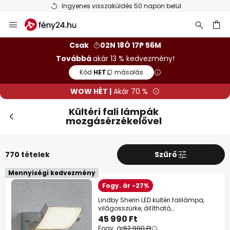
Ingyenes visszaküldés 50 napon belül
Ugrás
Bez
WOW HÉT
a
tartalomhoz
sés
10%
39 990 Ft felett
Csak
02N 18Ó 17P 54M
Továbbá
akár 13 % kedvezmény!
13%
59 990 Ft felett
Kód:
HET
másolás
szinte mindenre*
WOW HÉT |
Akár 70 %
Kód:
HET
másolás
Kültéri fali lámpák
mozgásérzékelővel
Spórolj most
770 tételek
Szűrő
*Mentes gyartok
Mennyiségi kedvezmény
Fogy. ár -27%
Lindby Sherin LED kültéri falilámpa,
világosszürke, állítható,
mozgásérzékelős
45 990 Ft
Fogy. ár
62 990 Ft