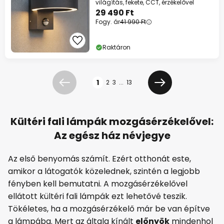
világítás, fekete, CCT, érzékelővel
29 490 Ft
Fogy. ár
41 990 Ft
Raktáron
Oldal
1
2
3
...
13
Előző
Következő
Kültéri fali lámpák mozgásérzékelővel:
Az egész ház névjegye
Az első benyomás számít. Ezért otthonát este,
amikor a látogatók közelednek, szintén a legjobb
fényben kell bemutatni. A mozgásérzékelővel
ellátott kültéri fali lámpák ezt lehetővé teszik.
Tökéletes, ha a mozgásérzékelő már be van építve
a lámpába. Mert az általa kínált
előnyök
mindenhol