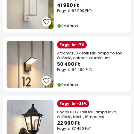
41 990 Ft
Fogy. ár
62 990 Ft
Raktáron
Fogy. ár -7%
Arcchio LED kültéri fali lámpa Yolena,
érzékelő, antracit, alumínium
50 490 Ft
Fogy. ár
54 490 Ft
Raktáron
Fogy. ár -38%
Lindby LED kültéri fali lámpa Iavo,
érzékelő, fekete, lámpatest
22 990 Ft
Fogy. ár
37 490 Ft