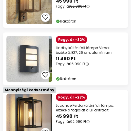
45 990 Ft
Fogy. ár
62 990 Ft
Raktáron
Fogy. ár -32%
Lindby kültéri fali lámpa Vimal,
érzékelő, E27, 26 cm, alumínium
11 490 Ft
Fogy. ár
16 990 Ft
Raktáron
Mennyiségi kedvezmény
Fogy. ár -27%
Lucande Ferda kültéri fali lámpa,
érzékelő foglalat alul, antracit
45 990 Ft
Fogy. ár
62 990 Ft