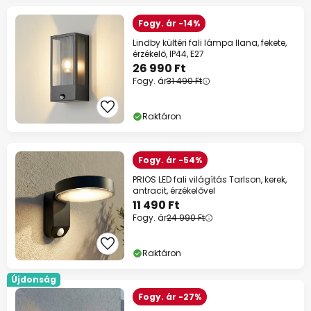
Fogy. ár -14%
Lindby kültéri fali lámpa Ilana, fekete,
érzékelő, IP44, E27
26 990 Ft
Fogy. ár
31 490 Ft
Raktáron
Fogy. ár -54%
PRIOS LED fali világítás Tarlson, kerek,
antracit, érzékelővel
11 490 Ft
Fogy. ár
24 990 Ft
Raktáron
Újdonság
Fogy. ár -27%