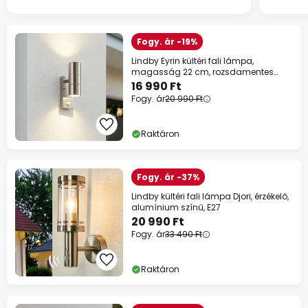
Fogy. ár -19%
Lindby Eyrin kültéri fali lámpa,
magasság 22 cm, rozsdamentes
acél, érzékelő
16 990 Ft
Fogy. ár
20 990 Ft
Raktáron
Fogy. ár -37%
Lindby kültéri fali lámpa Djori, érzékelő,
alumínium színű, E27
20 990 Ft
Fogy. ár
33 490 Ft
Raktáron