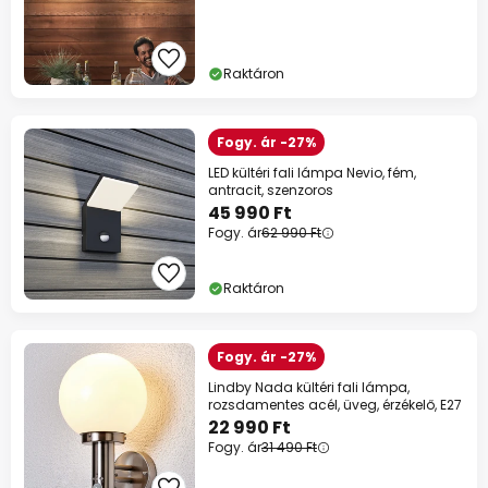
Raktáron
Fogy. ár -27%
LED kültéri fali lámpa Nevio, fém,
antracit, szenzoros
45 990 Ft
Fogy. ár
62 990 Ft
Raktáron
Fogy. ár -27%
Lindby Nada kültéri fali lámpa,
rozsdamentes acél, üveg, érzékelő, E27
22 990 Ft
Fogy. ár
31 490 Ft