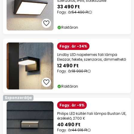
szenzoros, IP65, sötétszürke
33 490 Ft
Fogy. ár
54 490 Ft
Raktáron
Fogy. ár -34%
Lindby LED napelemes fali lámpa
Eleazar, fekete, szenzoros, dimmelhető
12 490 Ft
Fogy. ár
18 990 Ft
Raktáron
Szponzorálja
Fogy. ár -9%
Philips LED kültéri fali lámpa Bustan UE,
érzékelő, 2700 K
40 490 Ft
Fogy. ár
44 916 Ft