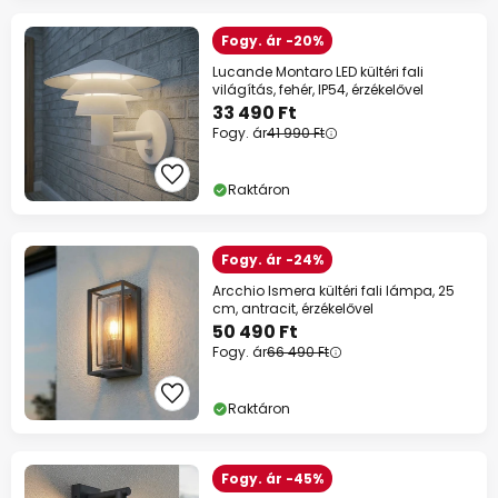
Fogy. ár -20%
Lucande Montaro LED kültéri fali
világítás, fehér, IP54, érzékelővel
33 490 Ft
Fogy. ár
41 990 Ft
Raktáron
Fogy. ár -24%
Arcchio Ismera kültéri fali lámpa, 25
cm, antracit, érzékelővel
50 490 Ft
Fogy. ár
66 490 Ft
Raktáron
Fogy. ár -45%