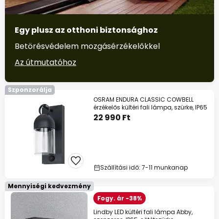
Egy plusz az otthoni biztonsághoz
Betörésvédelem mozgásérzékelőkkel
Az útmutatóhoz
Szponzorálja
OSRAM ENDURA CLASSIC COWBELL
érzékelős kültéri fali lámpa, szürke, IP65
22 990 Ft
Szállítási idő: 7-11 munkanap
Mennyiségi kedvezmény
Fogy. ár -38%
Lindby LED kültéri fali lámpa Abby,