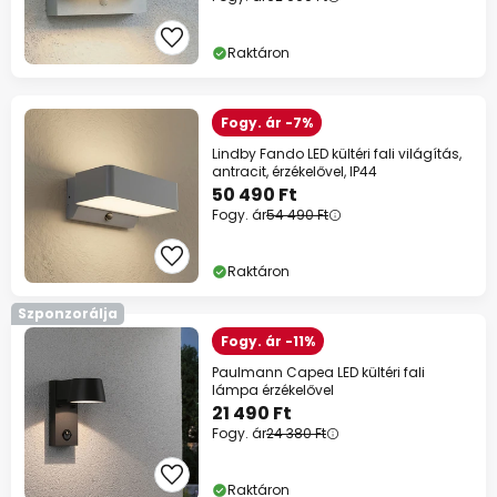
Raktáron
Fogy. ár -7%
Lindby Fando LED kültéri fali világítás,
antracit, érzékelővel, IP44
50 490 Ft
Fogy. ár
54 490 Ft
Raktáron
Szponzorálja
Fogy. ár -11%
Paulmann Capea LED kültéri fali
lámpa érzékelővel
21 490 Ft
Fogy. ár
24 380 Ft
Raktáron