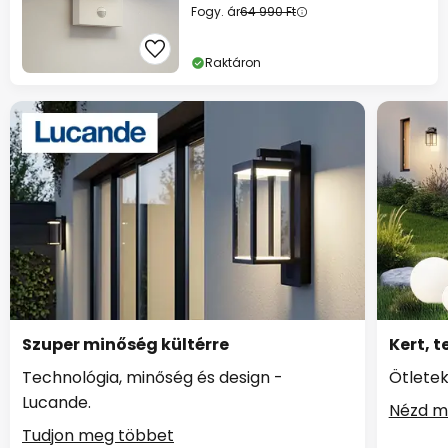
Fogy. ár
64 990 Ft
Raktáron
Szuper minőség kültérre
Kert, t
Technológia, minőség és design -
Ötletek
Lucande.
Nézd m
Tudjon meg többet