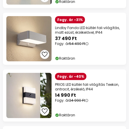
Raktáron
Fogy. ár -31%
Lindby Fando LED kültéri fali világítás,
matt ezüst, érzékelővel, IP44
37 490 Ft
Fogy. ár
54 490 Ft
Raktáron
Fogy. ár -40%
PRIOS LED kültéri fali világítás Teekon,
antracit, érzékelő, IP44
14 990 Ft
Fogy. ár
24 990 Ft
Raktáron