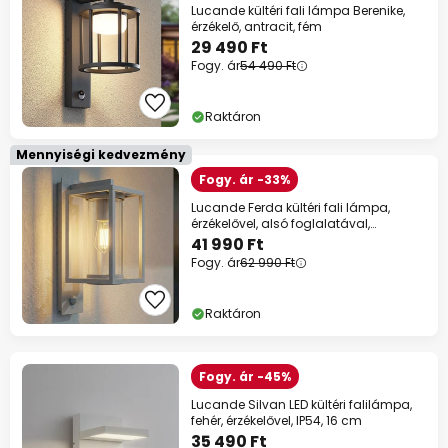
Lucande kültéri fali lámpa Berenike,
érzékelő, antracit, fém
29 490 Ft
Fogy. ár
54 490 Ft
Raktáron
Mennyiségi kedvezmény
Fogy. ár -33%
Lucande Ferda kültéri fali lámpa,
érzékelővel, alsó foglalatával,
világosszürke
41 990 Ft
Fogy. ár
62 990 Ft
Raktáron
Fogy. ár -45%
Lucande Silvan LED kültéri falilámpa,
fehér, érzékelővel, IP54, 16 cm
35 490 Ft