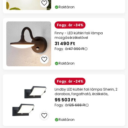
Raktáron
Fogy. ár -34%
Finny - LED kültéri fali lámpa
mozgásérzékelővel
31 490 Ft
Fogy. ár
47 990 Ft
Raktáron
Fogy. ár -24%
Lindby LED kültéri fali lámpa Sherin, 2
darabos, forgatható, érzékelős,
95 503 Ft
Fogy. ár
125 688 Ft
Raktáron