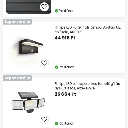
Raktáron
Szponzorálja
Philips LED kültéri fali lámpa Bustan UE,
érzékelő, 4000 K
44 916 Ft
Raktáron
Szponzorálja
Philips LED es napelemes fali világítás
Nysil, 3 izzós, érzékelővel
25 664 Ft
Raktáron