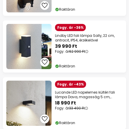
Raktáron
Fogy. ár -36%
Lindby LED fali lámpa Sally, 22 cm,
antracit, IP54, érzékelővel
39 990 Ft
Fogy. ár
62 990 Ft
Raktáron
Fogy. ár -43%
Lucande LED napelemes kültéri fali
lámpa Dava, magasság 5 cm,
érzékelővel
18 990 Ft
Fogy. ár
33 490 Ft
Raktáron