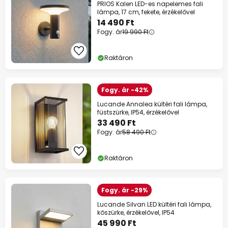
PRIOS Kalen LED-es napelemes fali
lámpa, 17 cm, fekete, érzékelővel
14 490 Ft
Fogy. ár
19 990 Ft
Raktáron
Fogy. ár -42%
Lucande Annalea kültéri fali lámpa,
füstszürke, IP54, érzékelővel
33 490 Ft
Fogy. ár
58 490 Ft
Raktáron
Fogy. ár -29%
Lucande Silvan LED kültéri fali lámpa,
kőszürke, érzékelővel, IP54
45 990 Ft