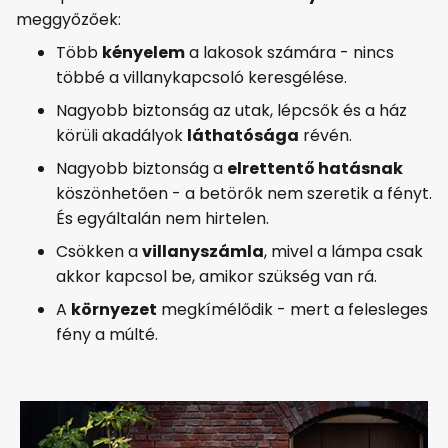
meggyőzőek:
Több
kényelem
a lakosok számára - nincs
többé a villanykapcsoló keresgélése.
Nagyobb biztonság az utak, lépcsők és a ház
körüli akadályok
láthatósága
révén.
Nagyobb biztonság a
elrettentő hatásnak
köszönhetően - a betörők nem szeretik a fényt.
És egyáltalán nem hirtelen.
Csökken a
villanyszámla
, mivel a lámpa csak
akkor kapcsol be, amikor szükség van rá.
A
környezet
megkímélődik - mert a felesleges
fény a múlté.