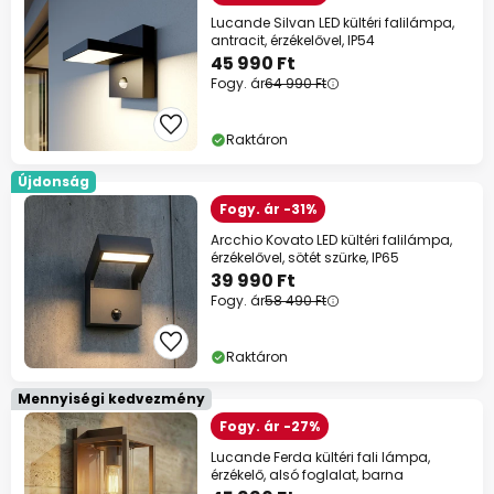
Lucande Silvan LED kültéri falilámpa,
antracit, érzékelővel, IP54
45 990 Ft
Fogy. ár
64 990 Ft
Raktáron
Újdonság
Fogy. ár -31%
Arcchio Kovato LED kültéri falilámpa,
érzékelővel, sötét szürke, IP65
39 990 Ft
Fogy. ár
58 490 Ft
Raktáron
Mennyiségi kedvezmény
Fogy. ár -27%
Lucande Ferda kültéri fali lámpa,
érzékelő, alsó foglalat, barna