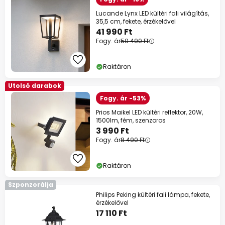
Lucande Lynx LED kültéri fali világítás,
35,5 cm, fekete, érzékelővel
41 990 Ft
Fogy. ár
50 490 Ft
Raktáron
Utolsó darabok
Fogy. ár -53%
Prios Maikel LED kültéri reflektor, 20W,
1500lm, fém, szenzoros
3 990 Ft
Fogy. ár
8 490 Ft
Raktáron
Szponzorálja
Philips Peking kültéri fali lámpa, fekete,
érzékelővel
17 110 Ft