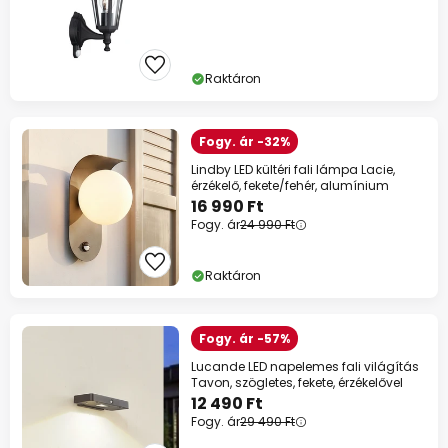
Raktáron
Fogy. ár -32%
Lindby LED kültéri fali lámpa Lacie,
érzékelő, fekete/fehér, alumínium
16 990 Ft
Fogy. ár
24 990 Ft
Raktáron
Fogy. ár -57%
Lucande LED napelemes fali világítás
Tavon, szögletes, fekete, érzékelővel
12 490 Ft
Fogy. ár
29 490 Ft