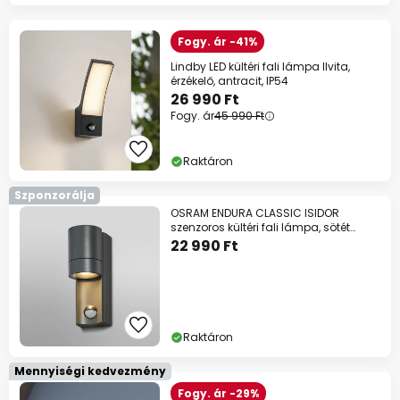
Fogy. ár -41%
Lindby LED kültéri fali lámpa Ilvita,
érzékelő, antracit, IP54
26 990 Ft
Fogy. ár
45 990 Ft
Raktáron
Szponzorálja
OSRAM ENDURA CLASSIC ISIDOR
szenzoros kültéri fali lámpa, sötét
szürke
22 990 Ft
Raktáron
Mennyiségi kedvezmény
Fogy. ár -29%