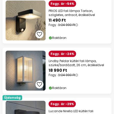
Fogy. ár -54%
PRIOS LED fali lámpa Tarlson,
szögletes, antracit, érzékelővel
11 490 Ft
Fogy. ár
24 990 Ft
Raktáron
Fogy. ár -24%
Lindby Peldar kültéri fali lámpa,
szürke/bordázott, 26 cm, érzékelővel
18 990 Ft
Fogy. ár
24 990 Ft
Raktáron
Újdonság
Fogy. ár -29%
Lucande Nirella LED kültéri fali