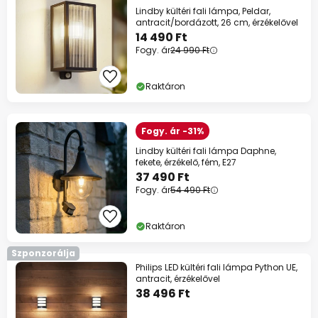
Lindby kültéri fali lámpa, Peldar,
antracit/bordázott, 26 cm, érzékelővel
14 490 Ft
Fogy. ár
24 990 Ft
Raktáron
Fogy. ár -31%
Lindby kültéri fali lámpa Daphne,
fekete, érzékelő, fém, E27
37 490 Ft
Fogy. ár
54 490 Ft
Raktáron
Szponzorálja
Philips LED kültéri fali lámpa Python UE,
antracit, érzékelővel
38 496 Ft