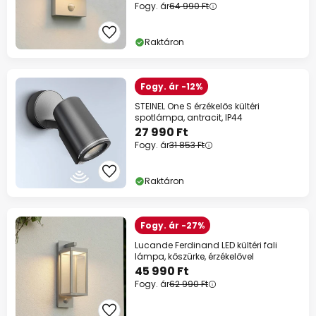
Fogy. ár
64 990 Ft
Raktáron
Fogy. ár -12%
STEINEL One S érzékelős kültéri
spotlámpa, antracit, IP44
27 990 Ft
Fogy. ár
31 853 Ft
Raktáron
Fogy. ár -27%
Lucande Ferdinand LED kültéri fali
lámpa, kőszürke, érzékelővel
45 990 Ft
Fogy. ár
62 990 Ft