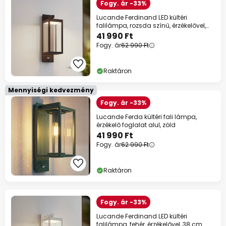
Fogy. ár -33%
Lucande Ferdinand LED kültéri
falilámpa, rozsda színű, érzékelővel,
IP54
41 990 Ft
Fogy. ár
62 990 Ft
Raktáron
Mennyiségi kedvezmény
Fogy. ár -33%
Lucande Ferda kültéri fali lámpa,
érzékelő foglalat alul, zöld
41 990 Ft
Fogy. ár
62 990 Ft
Raktáron
Fogy. ár -33%
Lucande Ferdinand LED kültéri
falilámpa, fehér, érzékelővel, 38 cm