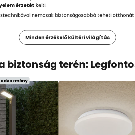
igyelem érzetét
kelti.
ítástechnikával nemcsak biztonságosabbá teheti otthoná
Minden érzékelő kültéri világítás
a biztonság terén: Legfont
 kedvezmény