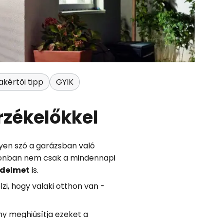
akértői tipp
GYIK
zékelőkkel
yen szó a garázsban való
 azonban nem csak a mindennapi
édelmet
is.
elzi, hogy valaki otthon van -
ény meghiúsítja ezeket a