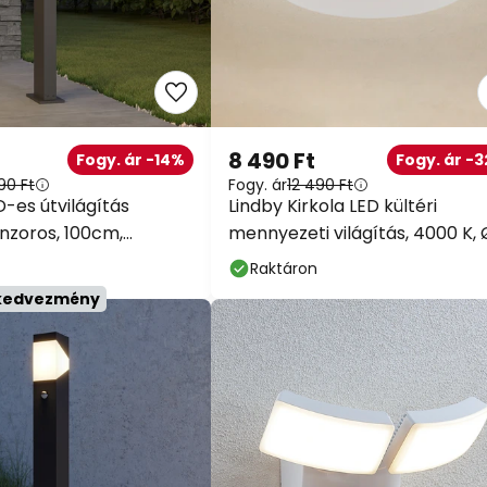
8 490 Ft
Fogy. ár -14%
Fogy. ár -
90 Ft
Fogy. ár
12 490 Ft
D-es útvilágítás
Lindby Kirkola LED kültéri
enzoros, 100cm,
mennyezeti világítás, 4000 K, 
26 cm, fehér
Raktáron
 kedvezmény