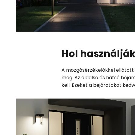
Hol használjá
A mozgásérzékelőkkel ellátott
meg. Az oldalsó és hátsó bejára
kell. Ezeket a bejáratokat ked