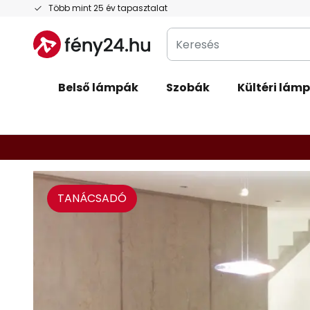
Ugrás
Több mint 25 év tapasztalat
a
Keresés
tartalomhoz
Belső lámpák
Szobák
Kültéri lám
TANÁCSADÓ