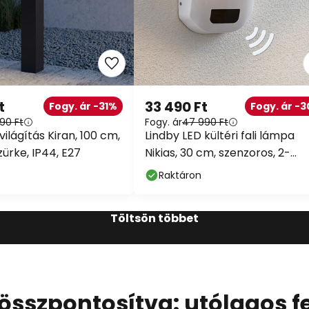
t
33 490 Ft
Fogy. ár -31%
Fogy. ár -
90 Ft
Fogy. ár
47 990 Ft
ilágítás Kiran, 100 cm,
Lindby LED kültéri fali lámpa
zürke, IP44, E27
Nikias, 30 cm, szenzoros, 2-
lámpás, fehér
Raktáron
Töltsön többet
összpontosítva: utólagos f