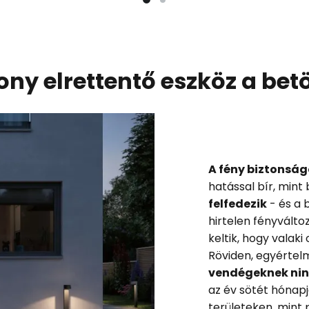
ony elrettentő eszköz a be
A fény biztonság
hatással bír, mint
felfedezik
- és a 
hirtelen fényválto
keltik, hogy valaki
Röviden, egyértel
vendégeknek nin
az év sötét hónap
területeken, mint p