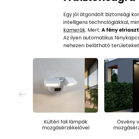
Egy jól átgondolt biztonsági ko
intelligens technológiákkal, mi
kamerák
. Mert:
A fény elriasz
Az ilyen automatikus fénykapcs
nehezen belátható területeket,
Kültéri fali lámpák
Ösvény v
mozgásérzékelővel
mozgásérz