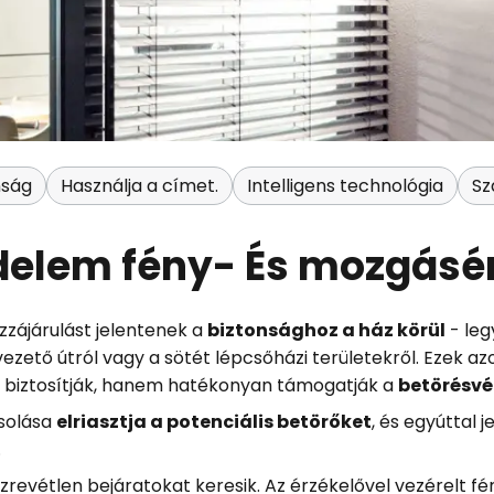
nság
Használja a címet.
Intelligens technológia
Sz
delem fény- És mozgásér
zájárulást jelentenek a
biztonsághoz a ház körül
- leg
z vezető útról vagy a sötét lépcsőházi területekről. Ezek
t biztosítják, hanem hatékonyan támogatják a
betörésv
csolása
elriasztja a potenciális betörőket
, és egyúttal j
.
zrevétlen bejáratokat keresik. Az érzékelővel vezérelt f