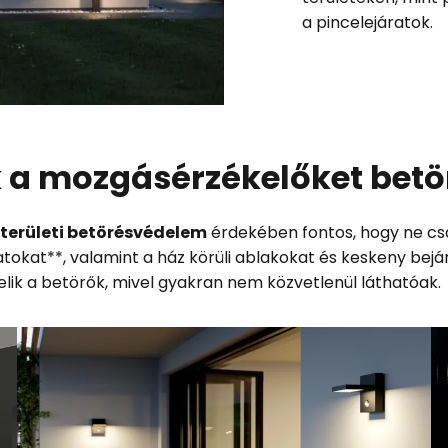
a pincelejáratok.
k a mozgásérzékelőket bet
területi betörésvédelem
érdekében fontos, hogy ne cs
tokat**, valamint a ház körüli ablakokat és keskeny bejár
velik a betörők, mivel gyakran nem közvetlenül láthatóak.