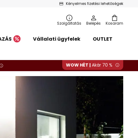
Kényelmes fizetési lehetőségek
Szolgáltatás
Belépés
Kosaram
AZÁS
Vállalati ügyfelek
OUTLET
WOW HÉT |
Akár 70 %