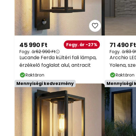
45 990 Ft
71 490 Ft
Fogy. ár -27%
Fogy. ár
62 990 Ft
Fogy. ár
83 9
Lucande Ferda kültéri fali lámpa,
Arcchio LE
érzékelő foglalat alul, antracit
Yolena, sz
antracit
Raktáron
Raktáron
Mennyiségi kedvezmény
Mennyiségi