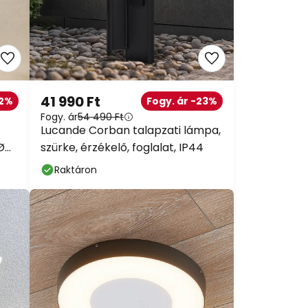
41 990 Ft
32%
Fogy. ár -23%
Fogy. ár
54 490 Ft
Lucande Corban talapzati lámpa,
Ø
szürke, érzékelő, foglalat, IP44
Raktáron