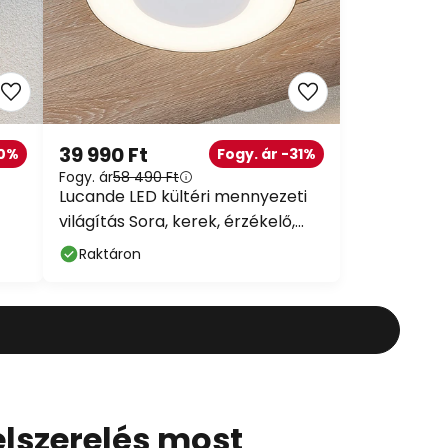
39 990 Ft
30%
Fogy. ár -31%
Fogy. ár
58 490 Ft
Lucande LED kültéri mennyezeti
világítás Sora, kerek, érzékelő,
IP54
Raktáron
elszerelés most