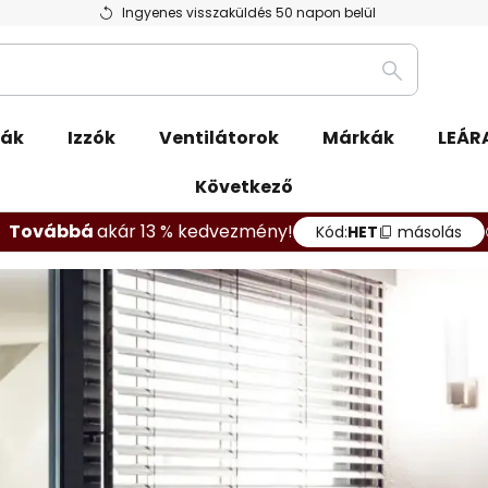
Ingyenes visszaküldés 50 napon belül
Keresés
pák
Izzók
Ventilátorok
Márkák
LEÁR
Következő
Továbbá
akár 13 % kedvezmény!
Kód:
HET
másolás