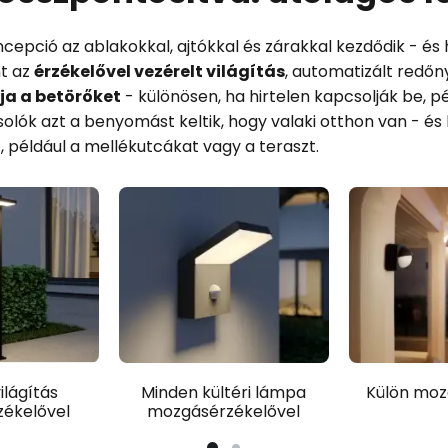
ncepció az ablakokkal, ajtókkal és zárakkal kezdődik - és
nt az
érzékelővel vezérelt világítás
, automatizált redő
tja a betörőket
- különösen, ha hirtelen kapcsolják be, p
olók azt a benyomást keltik, hogy valaki otthon van - és
 például a mellékutcákat vagy a teraszt.
ilágítás
Minden kültéri lámpa
Külön moz
ékelővel
mozgásérzékelővel