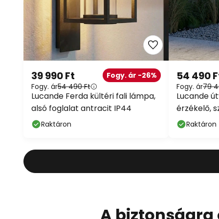
39 990 Ft
54 490 F
Fogy. ár -26%
Fogy. ár
54 490 Ft
Fogy. ár
79 4
Lucande Ferda kültéri fali lámpa,
Lucande útv
alsó foglalat antracit IP44
érzékelő, s
Raktáron
Raktáron
A biztonságra 