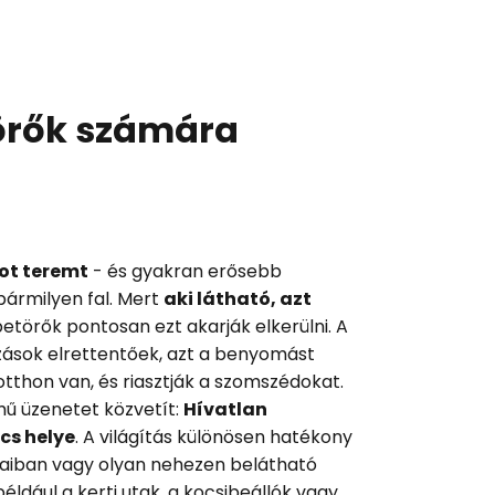
törők számára
ot teremt
- és gyakran erősebb
 bármilyen fal. Mert
aki látható, azt
betörők pontosan ezt akarják elkerülni. A
zások elrettentőek, azt a benyomást
 otthon van, és riasztják a szomszédokat.
mű üzenetet közvetít:
Hívatlan
cs helye
. A világítás különösen hatékony
jaiban vagy olyan nehezen belátható
éldául a kerti utak, a kocsibeállók vagy