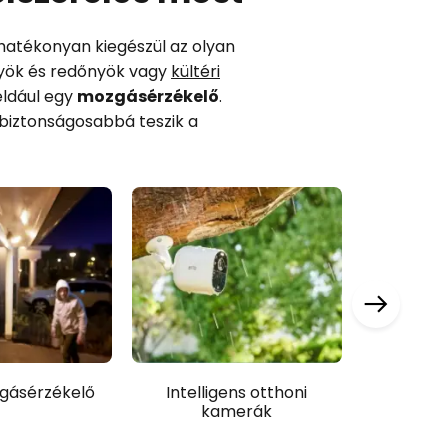
 hatékonyan kiegészül az olyan
nyök és redőnyök vagy
kültéri
éldául egy
mozgásérzékelő
.
 biztonságosabbá teszik a
gásérzékelő
Intelligens otthoni
Intell
kamerák
riaszt