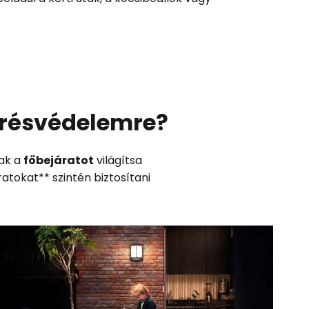
örésvédelemre?
ak a
főbejáratot
világítsa
atokat** szintén biztosítani