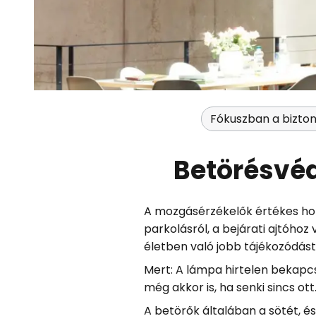
Fókuszban a bizto
Betörésvé
A mozgásérzékelők értékes hoz
parkolásról, a bejárati ajtóho
életben való jobb tájékozódás
Mert: A lámpa hirtelen bekap
még akkor is, ha senki sincs ott
A betörők általában a sötét, és