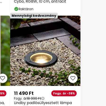
Cybo, RGBW, 10 cm, antracit
Raktáron
Mennyiségi kedvezmény
11 490 Ft
25%
Fogy. ár -39%
Fogy. ár
18 990 Ft
pa,
Lindby padlósüllyesztett lámpa