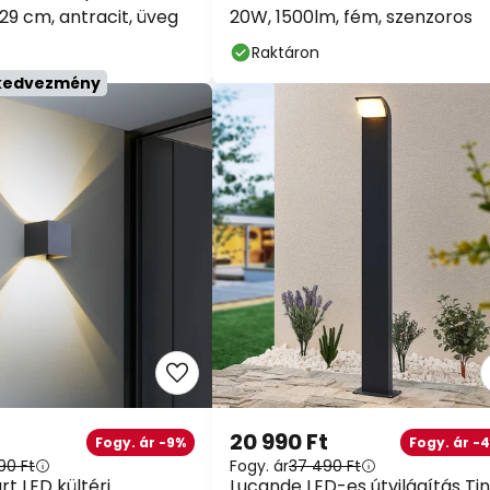
9 cm, antracit, üveg
20W, 1500lm, fém, szenzoros
Raktáron
 kedvezmény
20 990 Ft
Fogy. ár -9%
Fogy. ár -
90 Ft
Fogy. ár
37 490 Ft
t LED kültéri
Lucande LED-es útvilágítás Tin