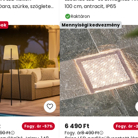
Dara, szürke, szögletes,
100 cm, antracit, IP65
Tuya
Raktáron
bok
Mennyiségi kedvezmény
t
6 490 Ft
Fogy. ár -57%
Fogy. ár -
90 Ft
Fogy. ár
8 490 Ft