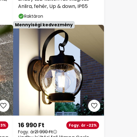
Anlira, fehér, Up & down, IP65
Raktáron
Mennyiségi kedvezmény
16 990 Ft
23%
Fogy. ár -22%
Fogy. ár
21 990 Ft