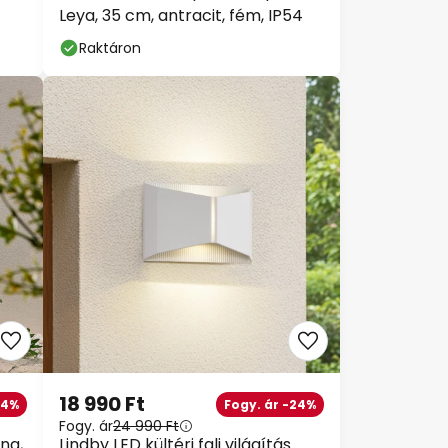
Leya, 35 cm, antracit, fém, IP54
Raktáron
18 990 Ft
44%
Fogy. ár -24%
Fogy. ár
24 990 Ft
na,
Lindby LED kültéri fali világítás