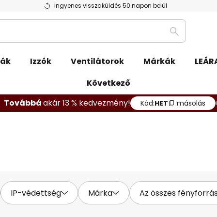
Ingyenes visszaküldés 50 napon belül
Keresés
pák
Izzók
Ventilátorok
Márkák
LEÁR
Következő
Továbbá
akár 13 % kedvezmény!
Kód:
HET
másolás
IP-védettség
Márka
Az összes fényforrá