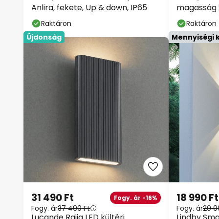
Anlira, fekete, Up & down, IP65
magasság 2
Raktáron
Raktáron
Újdonság
Mennyiségi
31 490 Ft
18 990 Ft
Fogy. ár -16%
Fogy. ár
37 490 Ft
Fogy. ár
20 9
Lucande Raija LED kültéri
Lindby Smar