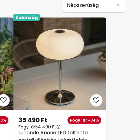
Újdonság
35 490 Ft
23%
Fogy. ár -34%
Fogy. ár
54 490 Ft
Lucande Anoria LED tölthető