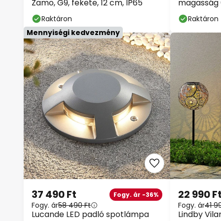
Zamo, G9, fekete, 12 cm, IP65
magasság 6
Raktáron
Raktáron
Mennyiségi kedvezmény
37 490 Ft
22 990 F
Fogy. ár -36%
Fogy. ár
58 490 Ft
Fogy. ár
41 9
Lucande LED padló spotlámpa
Lindby Vil