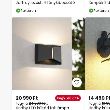
Jeffrey, ezüst, 4 fénykibocsátó
lámpák 3 
Raktáron
Raktáron
20 990 Ft
14 490 F
Fogy. ár -16%
Fogy. ár
24 990 Ft
Fogy. ár
16 9
Lindby LED kültéri fali lámpa
Lindby külté