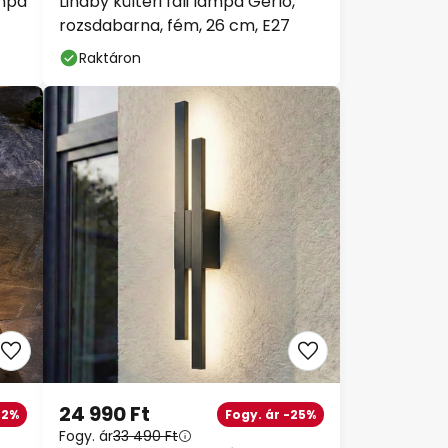
ámpa
Lindby kültéri fali lámpa Gerlo,
rozsdabarna, fém, 26 cm, E27
Raktáron
24 990 Ft
42%
Fogy. ár -25%
Fogy. ár
33 490 Ft