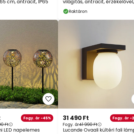
5 cm, antracit, IP65
világítás, antracit, érzékelővel,
IP44
Raktáron
t
31 490 Ft
Fogy. ár -45%
Fogy. ár -
90 Ft
Fogy. ár
41 990 Ft
ani LED napelemes
Lucande Ovaali kültéri fali lám