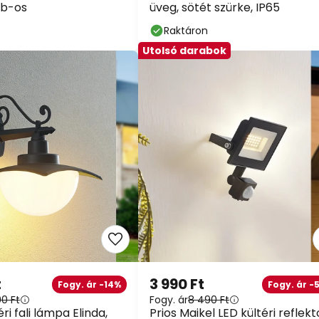
db-os
üveg, sötét szürke, IP65
Raktáron
Utolsó darabok
t
3 990 Ft
Fogy. ár -14%
Fogy. ár -
90 Ft
Fogy. ár
8 490 Ft
ri fali lámpa Elinda,
Prios Maikel LED kültéri reflekt