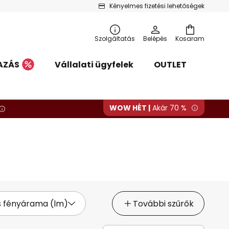
Kényelmes fizetési lehetőségek
Szolgáltatás
Belépés
Kosaram
AZÁS
Vállalati ügyfelek
OUTLET
WOW HÉT |
Akár 70 %
s fényárama (lm)
További szűrők