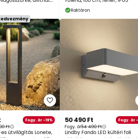
világosszürke, állítható,
Yolena, 100 cm, fehér, IP65
ékelős
Raktáron
 kedvezmény
t
50 490 Ft
Fogy. ár -19%
Fogy. ár 
90 Ft
Fogy. ár
54 490 Ft
es útvilágítás Lonete,
Lindby Fando LED kültéri fali