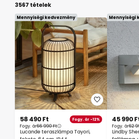
3567 tételek
Mennyiségi kedvezmény
Mennyiségi
58 490 Ft
45 990 F
Fogy. ár -12%
Fogy. ár
66 990 Ft
Fogy. ár
62 9
Lucande teraszlámpa Tayori,
Lindby Sher