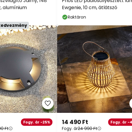
szvilágító Jaimy, 148
Prios LED padlósüllyesztett l
y, alumínium
Ewgenie, 10 cm, átlátszó
Raktáron
 kedvezmény
14 490 Ft
Fogy. ár -25%
Fogy. ár -
90 Ft
Fogy. ár
24 990 Ft