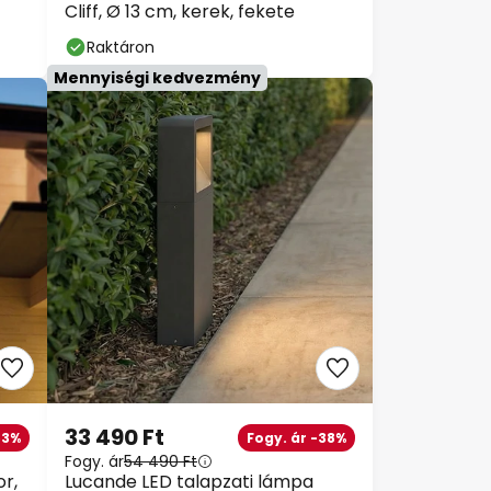
Cliff, Ø 13 cm, kerek, fekete
Raktáron
Mennyiségi kedvezmény
33 490 Ft
53%
Fogy. ár -38%
Fogy. ár
54 490 Ft
or,
Lucande LED talapzati lámpa