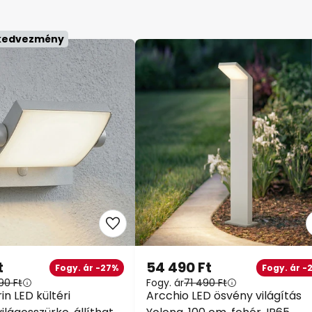
 kedvezmény
t
54 490 Ft
Fogy. ár -27%
Fogy. ár -
90 Ft
Fogy. ár
71 490 Ft
in LED kültéri
Arcchio LED ösvény világítás