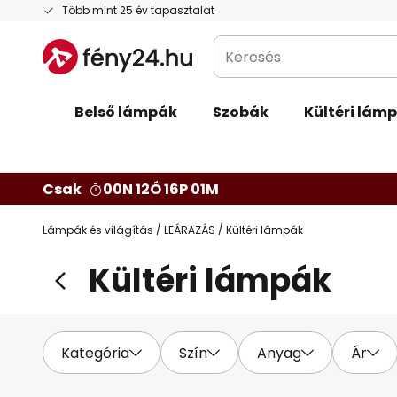
Ugrás
Több mint 25 év tapasztalat
a
Keresés
tartalomhoz
Belső lámpák
Szobák
Kültéri lám
Csak
00N 12Ó 15P 58M
Lámpák és világítás
LEÁRAZÁS
Kültéri lámpák
Kültéri lámpák
Kategória
Szín
Anyag
Ár