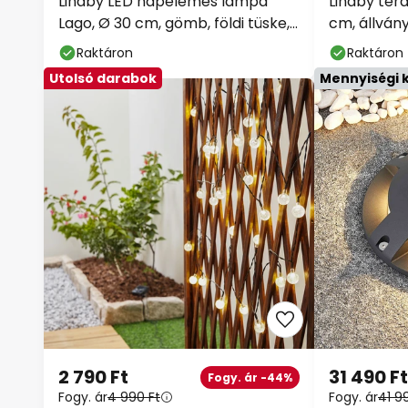
Lindby LED napelemes lámpa
Lindby tera
Lago, Ø 30 cm, gömb, földi tüske,
cm, állván
fehér
Raktáron
Raktáron
Utolsó darabok
Mennyiségi
2 790 Ft
31 490 Ft
Fogy. ár -44%
Fogy. ár
4 990 Ft
Fogy. ár
41 9