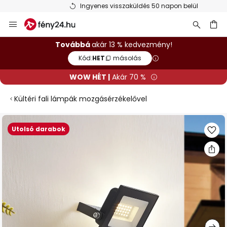
Ingyenes visszaküldés 50 napon belül
Ugrás
a
tartalomhoz
sés
Továbbá
akár 13 % kedvezmény!
Kód:
HET
másolás
WOW HÉT |
Akár 70 %
Kültéri fali lámpák mozgásérzékelővel
Ugrás
Utolsó darabok
a
képgaléria
végére