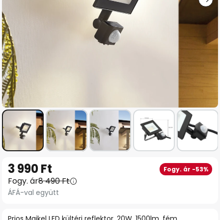
Ugrás
3 990 Ft
Fogy. ár -53%
a
Fogy. ár
8 490 Ft
képgaléria
ÁFÁ-val együtt
elejére
Prios Maikel LED kültéri reflektor, 20W, 1500lm, fém,