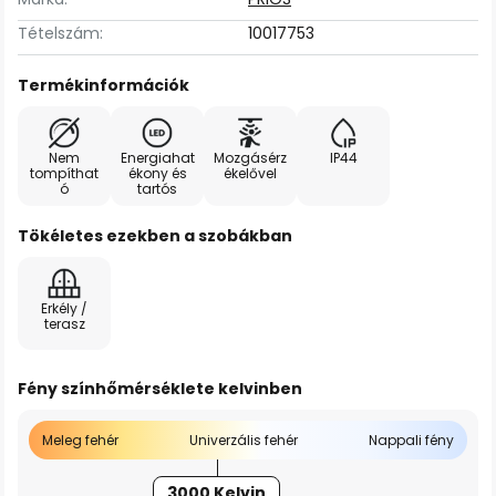
Tételszám:
10017753
Termékinformációk
Nem
Energiahat
Mozgásérz
IP44
tompíthat
ékony és
ékelővel
ó
tartós
Tökéletes ezekben a szobákban
Erkély /
terasz
Fény színhőmérséklete kelvinben
Meleg fehér
Univerzális fehér
Nappali fény
3000 Kelvin