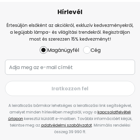
Hírlevél
Értesüljön elsőként az akciókról, exkluzív kedvezményekről,
a legújabb lámpa- és világítási trendekről. Regisztráljon
most és szerezzen 15% kedvezményt!
Magánügyfél
Cég
Iratkozzon fel
A leiratkozás bármikor lehetséges a leiratkozási link segítségével,
amelyet minden hírlevélben megtalál, vagy a
kapcsolatfelvételi
űrlapon
keresztül küldött e-mailben. További információért kérjük,
tekintse meg az
adatvédelmi szabályzatot
. Minimális rendelési
összeg 39 990 ft.