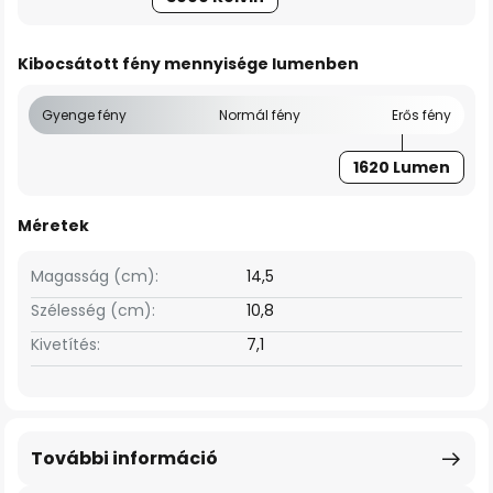
Kibocsátott fény mennyisége lumenben
Gyenge fény
Normál fény
Erős fény
1620 Lumen
Méretek
Magasság (cm):
14,5
Szélesség (cm):
10,8
Kivetítés:
7,1
További információ