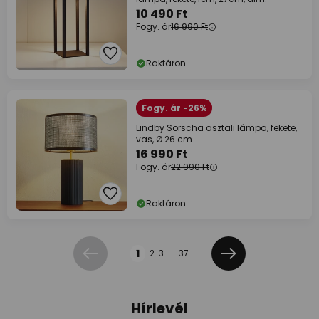
10 490 Ft
Fogy. ár
16 990 Ft
Raktáron
Fogy. ár -26%
Lindby Sorscha asztali lámpa, fekete,
vas, Ø 26 cm
16 990 Ft
Fogy. ár
22 990 Ft
Raktáron
Oldal
1
2
3
...
37
Előző
Következő
Hírlevél