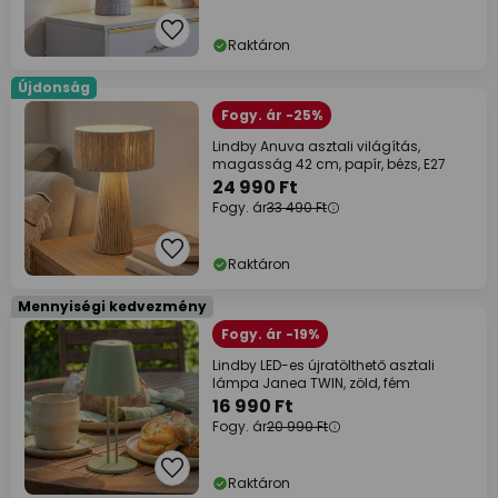
Raktáron
Újdonság
Fogy. ár -25%
Lindby Anuva asztali világítás,
magasság 42 cm, papír, bézs, E27
24 990 Ft
Fogy. ár
33 490 Ft
Raktáron
Mennyiségi kedvezmény
Fogy. ár -19%
Lindby LED-es újratölthető asztali
lámpa Janea TWIN, zöld, fém
16 990 Ft
Fogy. ár
20 990 Ft
Raktáron