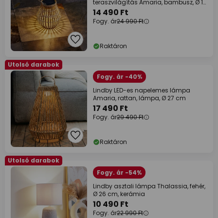
teraszvilágítás Amaria, bambusz, Ø 18
cm
14 490 Ft
Fogy. ár
24 990 Ft
Raktáron
Utolsó darabok
Fogy. ár -40%
Lindby LED-es napelemes lámpa
Amaria, rattan, lámpa, Ø 27 cm
17 490 Ft
Fogy. ár
29 490 Ft
Raktáron
Utolsó darabok
Fogy. ár -54%
Lindby asztali lámpa Thalassia, fehér,
Ø 26 cm, kerámia
10 490 Ft
Fogy. ár
22 990 Ft