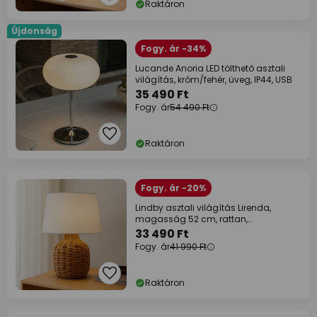
Raktáron
Újdonság
Fogy. ár -34%
Lucande Anoria LED tölthető asztali
világítás, króm/fehér, üveg, IP44, USB
35 490 Ft
Fogy. ár
54 490 Ft
Raktáron
Fogy. ár -20%
Lindby asztali világítás Lirenda,
magasság 52 cm, rattan,
természetes/fehér
33 490 Ft
Fogy. ár
41 990 Ft
Raktáron