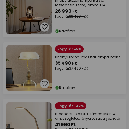
Lindby asztali lámpa Raisa,
rozsdaszínű, fém, lámpa, E14
26 990 Ft
Fogy. ár
33 490 Ft
Raktáron
Fogy. ár -5%
Lindby Profina íróasztal lámpa, bronz
35 490 Ft
Fogy. ár
37 490 Ft
Raktáron
Fogy. ár -47%
Lucande LED asztali lámpa Mion, 41
cm, szögletes, fényerőszabályozható
41 990 Ft