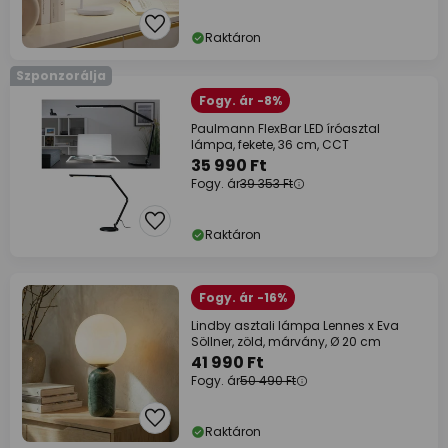
Raktáron
Szponzorálja
Fogy. ár -8%
Paulmann FlexBar LED íróasztal
lámpa, fekete, 36 cm, CCT
35 990 Ft
Fogy. ár
39 353 Ft
Raktáron
Fogy. ár -16%
Lindby asztali lámpa Lennes x Eva
Söllner, zöld, márvány, Ø 20 cm
41 990 Ft
Fogy. ár
50 490 Ft
Raktáron