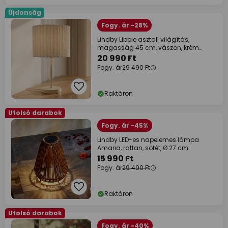
Újdonság
Fogy. ár -28%
Lindby Libbie asztali világítás,
magasság 45 cm, vászon, krém
színű, E27
20 990 Ft
Fogy. ár
29 490 Ft
Raktáron
Utolsó darabok
Fogy. ár -45%
Lindby LED-es napelemes lámpa
Amaria, rattan, sötét, Ø 27 cm
15 990 Ft
Fogy. ár
29 490 Ft
Raktáron
Utolsó darabok
Fogy. ár -40%