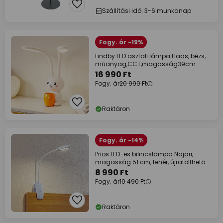
Szállítási idő: 3-6 munkanap
Fogy. ár -19%
Lindby LED asztali lámpa Haas, bézs,
műanyag,CCT,magasság39cm
16 990 Ft
Fogy. ár
20 990 Ft
Raktáron
Fogy. ár -14%
Prios LED-es bilincslámpa Najari,
magasság 51 cm, fehér, újratölthető
8 990 Ft
Fogy. ár
10 490 Ft
Raktáron