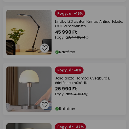
Fogy. ár -15%
Lindby LED asztali lámpa Antisa, fekete,
CCT, dimmelhető
45 990 Ft
Fogy. ár
54 490 Ft
Raktáron
Fogy. ár -8%
Jolia asztali lámpa üvegbúrás,
érintéssel működik
26 990 Ft
Fogy. ár
29 490 Ft
Raktáron
Fogy. ár -37%