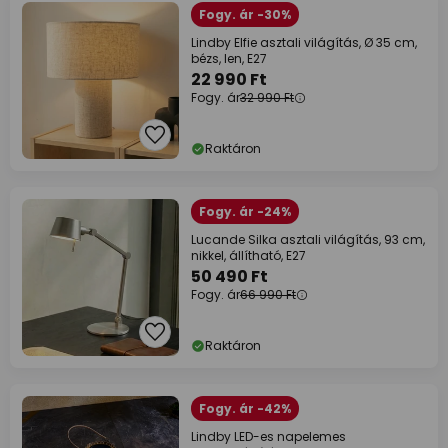
Fogy. ár -30%
Lindby Elfie asztali világítás, Ø 35 cm,
bézs, len, E27
22 990 Ft
Fogy. ár
32 990 Ft
Raktáron
Fogy. ár -24%
Lucande Silka asztali világítás, 93 cm,
nikkel, állítható, E27
50 490 Ft
Fogy. ár
66 990 Ft
Raktáron
Fogy. ár -42%
Lindby LED-es napelemes