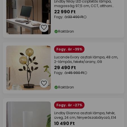
Lindby Nilay LED csíptetős lámpa,
magasság 97,5 cm, CCT, otthoni
irodához
22 990 Ft
Fogy. ár
33 490 Ft
Raktáron
Fogy. ár -35%
Lucande Evory asztali lámpa, 48 cm,
2-lámpás, fekete/arany, G9
29 490 Ft
Fogy. ár
45 990 Ft
Raktáron
Fogy. ár -27%
Lindby Elianna asztali lámpa, fehér,
üveg, 24 cm, fényerőszabályozó, E14
10 490 Ft