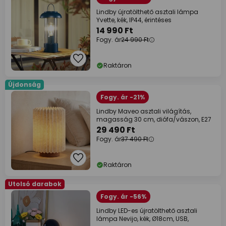
Lindby újratölthető asztali lámpa
Yvette, kék, IP44, érintéses
14 990 Ft
Fogy. ár
24 990 Ft
Raktáron
Újdonság
Fogy. ár -21%
Lindby Maveo asztali világítás,
magasság 30 cm, diófa/vászon, E27
29 490 Ft
Fogy. ár
37 490 Ft
Raktáron
Utolsó darabok
Fogy. ár -56%
Lindby LED-es újratölthető asztali
lámpa Nevijo, kék, Ø18cm, USB,