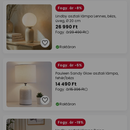
Fogy. ár -8%
Lindby asztali lámpa Lennes, bézs,
üveg, Ø 20 cm
26 990 Ft
Fogy. ár
29 490 Ft
Raktáron
Fogy. ár -5%
Pauleen Sandy Glow asztali lámpa,
fehér/bézs
14 490 Ft
Fogy. ár
15 396 Ft
Raktáron
Fogy. ár -19%