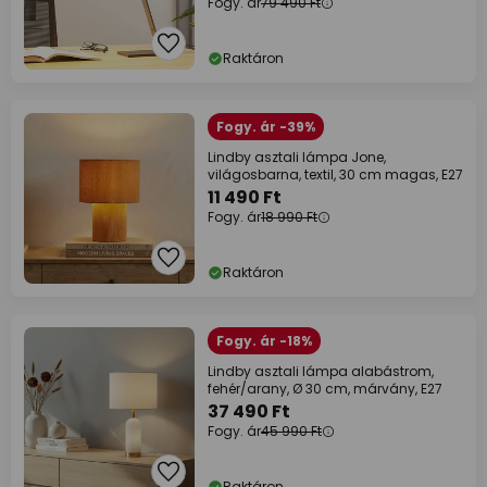
Fogy. ár
79 490 Ft
Raktáron
Fogy. ár -39%
Lindby asztali lámpa Jone,
világosbarna, textil, 30 cm magas, E27
11 490 Ft
Fogy. ár
18 990 Ft
Raktáron
Fogy. ár -18%
Lindby asztali lámpa alabástrom,
fehér/arany, Ø 30 cm, márvány, E27
37 490 Ft
Fogy. ár
45 990 Ft
Raktáron