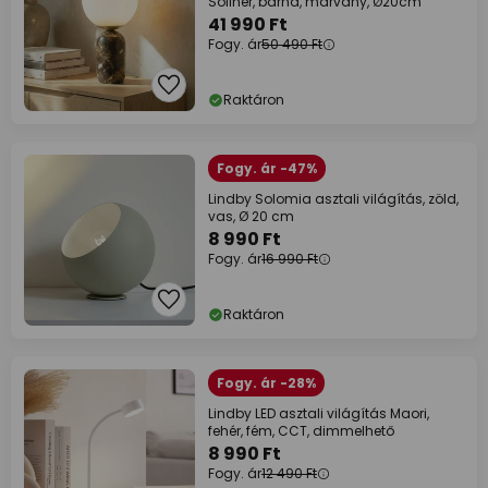
Söllner, barna, márvány, Ø20cm
41 990 Ft
Fogy. ár
50 490 Ft
Raktáron
Fogy. ár -47%
Lindby Solomia asztali világítás, zöld,
vas, Ø 20 cm
8 990 Ft
Fogy. ár
16 990 Ft
Raktáron
Fogy. ár -28%
Lindby LED asztali világítás Maori,
fehér, fém, CCT, dimmelhető
8 990 Ft
Fogy. ár
12 490 Ft