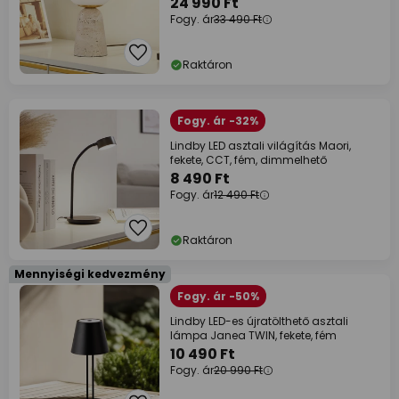
24 990 Ft
Fogy. ár
33 490 Ft
Raktáron
Fogy. ár -32%
Lindby LED asztali világítás Maori,
fekete, CCT, fém, dimmelhető
8 490 Ft
Fogy. ár
12 490 Ft
Raktáron
Mennyiségi kedvezmény
Fogy. ár -50%
Lindby LED-es újratölthető asztali
lámpa Janea TWIN, fekete, fém
10 490 Ft
Fogy. ár
20 990 Ft