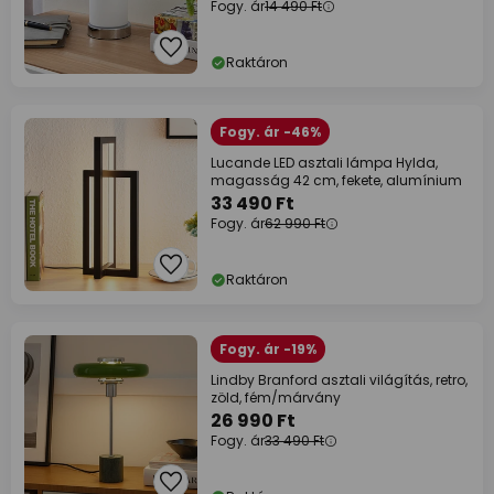
Fogy. ár
14 490 Ft
Raktáron
Fogy. ár -46%
Lucande LED asztali lámpa Hylda,
magasság 42 cm, fekete, alumínium
33 490 Ft
Fogy. ár
62 990 Ft
Raktáron
Fogy. ár -19%
Lindby Branford asztali világítás, retro,
zöld, fém/márvány
26 990 Ft
Fogy. ár
33 490 Ft