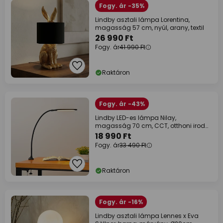
Fogy. ár -35%
Lindby asztali lámpa Lorentina,
magasság 57 cm, nyúl, arany, textil
26 990 Ft
Fogy. ár
41 990 Ft
Raktáron
Fogy. ár -43%
Lindby LED-es lámpa Nilay,
magasság 70 cm, CCT, otthoni irodai
használatra
18 990 Ft
Fogy. ár
33 490 Ft
Raktáron
Fogy. ár -16%
Lindby asztali lámpa Lennes x Eva