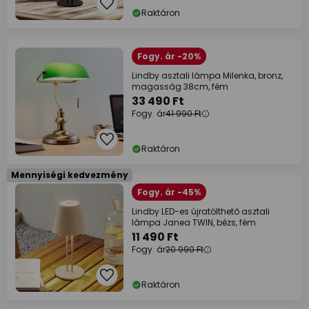
Raktáron
Fogy. ár -20%
Lindby asztali lámpa Milenka, bronz,
magasság 38cm, fém
33 490 Ft
Fogy. ár
41 990 Ft
Raktáron
Mennyiségi kedvezmény
Fogy. ár -45%
Lindby LED-es újratölthető asztali
lámpa Janea TWIN, bézs, fém
11 490 Ft
Fogy. ár
20 990 Ft
Raktáron