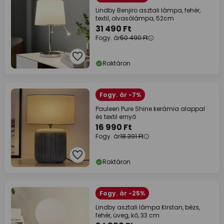
Lindby Benjiro asztali lámpa, fehér,
textil, olvasólámpa, 52cm
31 490 Ft
Fogy. ár
50 490 Ft
Raktáron
Fogy. ár -7%
Pauleen Pure Shine kerámia alappal
és textil ernyő
16 990 Ft
Fogy. ár
18 391 Ft
Raktáron
Fogy. ár -25%
Lindby asztali lámpa Kirstan, bézs,
fehér, üveg, kő, 33 cm