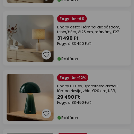
Fogy. ár -6%
Lindby asztali lámpa, alabástrom,
fehér/bézs, Ø 25 cm, márvány, E27
31 490 Ft
Fogy. ár
33 490 Ft
Raktáron
Fogy. ár -12%
Lindby LED-es, újratölthető asztali
lámpa Nevijo, zöld, Ø20 cm, USB,
29 490 Ft
Fogy. ár
33 490 Ft
Raktáron