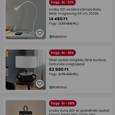
Fogy. ár -31%
Lindby LED-es bilincslámpa Baris,
fehér, magasság 44 cm, 3000K
14 490 Ft
Fogy. ár
20 990 Ft
Raktáron
Fogy. ár -16%
Skien asztali világítás, fehér burával,
füstszürke üvegtalppal
62 990 Ft
Fogy. ár
75 490 Ft
Raktáron
Fogy. ár -38%
Lindby Iruna LED-es újratölthető asztali
lámpa, fekete, fém, 27cm, dim.