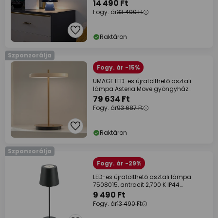
14 490 Ft
Fogy. ár
33 490 Ft
Raktáron
Szponzorálja
Fogy. ár -15%
UMAGE LED-es újratölthető asztali
lámpa Asteria Move gyöngyház
fehér/réz 31cm
79 634 Ft
Fogy. ár
93 687 Ft
Raktáron
Szponzorálja
Fogy. ár -29%
LED-es újratölthető asztali lámpa
7508015, antracit 2,700 K IP44
Touchdim
9 490 Ft
Fogy. ár
13 490 Ft