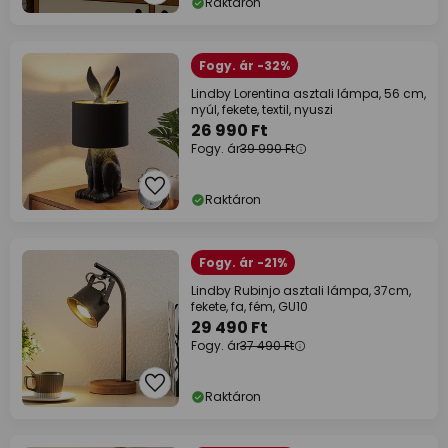
Raktáron
Fogy. ár -32%
Lindby Lorentina asztali lámpa, 56 cm,
nyúl, fekete, textil, nyuszi
26 990 Ft
Fogy. ár
39 990 Ft
Raktáron
Fogy. ár -21%
Lindby Rubinjo asztali lámpa, 37cm,
fekete, fa, fém, GU10
29 490 Ft
Fogy. ár
37 490 Ft
Raktáron