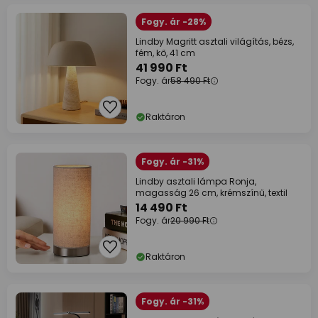
Fogy. ár -28%
Lindby Magritt asztali világítás, bézs,
fém, kő, 41 cm
41 990 Ft
Fogy. ár
58 490 Ft
Raktáron
Fogy. ár -31%
Lindby asztali lámpa Ronja,
magasság 26 cm, krémszínű, textil
14 490 Ft
Fogy. ár
20 990 Ft
Raktáron
Fogy. ár -31%