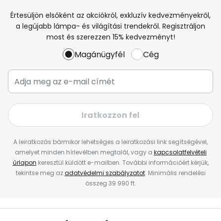
Értesüljön elsőként az akciókról, exkluzív kedvezményekről,
a legújabb lámpa- és világítási trendekről. Regisztráljon
most és szerezzen 15% kedvezményt!
Magánügyfél
Cég
Iratkozzon fel
A leiratkozás bármikor lehetséges a leiratkozási link segítségével,
amelyet minden hírlevélben megtalál, vagy a
kapcsolatfelvételi
űrlapon
keresztül küldött e-mailben. További információért kérjük,
tekintse meg az
adatvédelmi szabályzatot
. Minimális rendelési
összeg 39 990 ft.