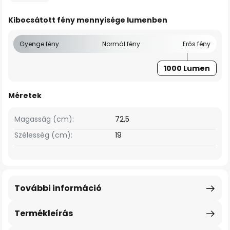
Kibocsátott fény mennyisége lumenben
Gyenge fény
Normál fény
Erős fény
1000 Lumen
Méretek
Magasság (cm):
72,5
Szélesség (cm):
19
További információ
Termékleírás