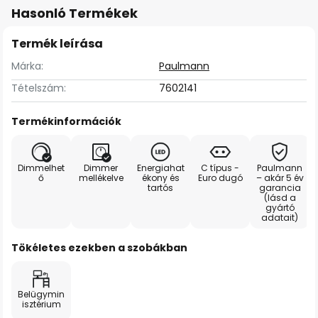
Hasonló Termékek
Termék leírása
Márka:
Paulmann
Tételszám:
7602141
Termékinformációk
Dimmelhet
Dimmer
Energiahat
C típus -
Paulmann
ő
mellékelve
ékony és
Euro dugó
– akár 5 év
tartós
garancia
(lásd a
gyártó
adatait)
Tökéletes ezekben a szobákban
Belügymin
isztérium