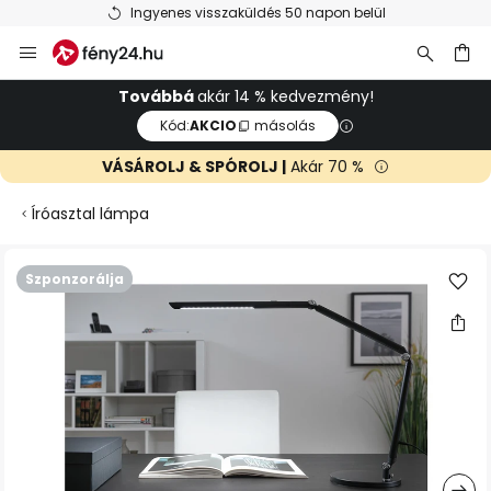
Ingyenes visszaküldés 50 napon belül
Ugrás
a
tartalomhoz
sés
Továbbá
akár 14 % kedvezmény!
Kód:
AKCIO
másolás
VÁSÁROLJ & SPÓROLJ |
Akár 70 %
Íróasztal lámpa
Ugrás
Szponzorálja
a
képgaléria
végére