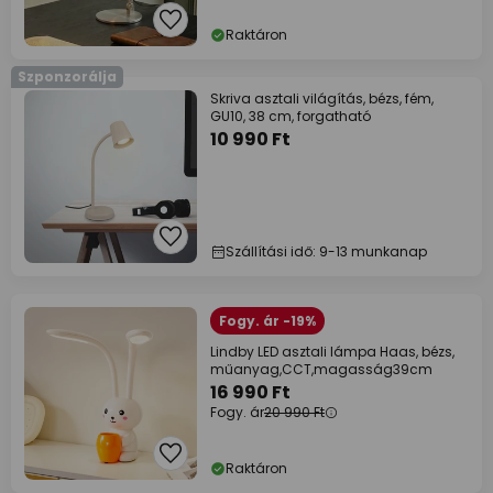
Raktáron
Szponzorálja
Skriva asztali világítás, bézs, fém,
GU10, 38 cm, forgatható
10 990 Ft
Szállítási idő: 9-13 munkanap
Fogy. ár -19%
Lindby LED asztali lámpa Haas, bézs,
műanyag,CCT,magasság39cm
16 990 Ft
Fogy. ár
20 990 Ft
Raktáron