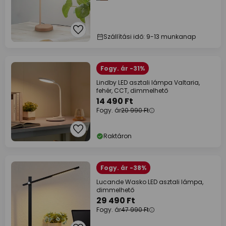
Szállítási idő: 9-13 munkanap
Fogy. ár -31%
Lindby LED asztali lámpa Valtaria,
fehér, CCT, dimmelhető
14 490 Ft
Fogy. ár
20 990 Ft
Raktáron
Fogy. ár -38%
Lucande Wasko LED asztali lámpa,
dimmelhető
29 490 Ft
Fogy. ár
47 990 Ft