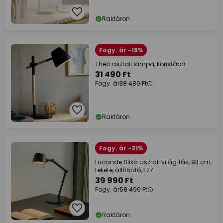
Raktáron
Fogy. ár -18%
Theo asztali lámpa, kőrisfából
31 490 Ft
Fogy. ár
38 480 Ft
Raktáron
Fogy. ár -31%
Lucande Silka asztali világítás, 93 cm,
fekete, állítható, E27
39 990 Ft
Fogy. ár
58 490 Ft
Raktáron