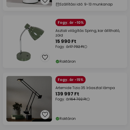
Szállítási idő: 9-13 munkanap
Fogy. ár -10%
Asztali világítás Spring, kar állítható,
zöld
15 990 Ft
Fogy. ár
17 792 Ft
Raktáron
Fogy. ár -15%
Artemide Tizio 35 íróasztal lámpa
139 997 Ft
Fogy. ár
164 702 Ft
Raktáron