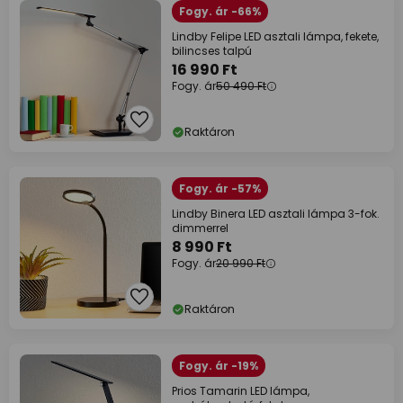
Fogy. ár -66%
Lindby Felipe LED asztali lámpa, fekete,
bilincses talpú
16 990 Ft
Fogy. ár
50 490 Ft
Raktáron
Fogy. ár -57%
Lindby Binera LED asztali lámpa 3-fok.
dimmerrel
8 990 Ft
Fogy. ár
20 990 Ft
Raktáron
Fogy. ár -19%
Prios Tamarin LED lámpa,