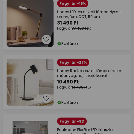
Fogy. ár -16%
Lindby LED-es asztali lámpa Nyxaris,
arany, fém, CCT, 50 cm
31 490 Ft
Fogy. ár
37 490 Ft
Raktáron
Fogy. ár -27%
Lindby Radka asztali lámpa, fekete,
műanyag, hajlítható karral
10 490 Ft
Fogy. ár
14 490 Ft
Raktáron
Fogy. ár -9%
Paulmann FlexBar LED íróasztal