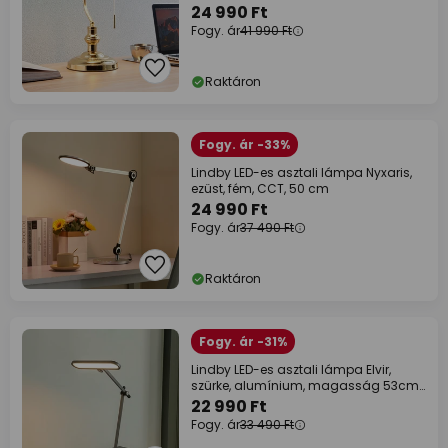
24 990 Ft
Fogy. ár
41 990 Ft
Raktáron
Fogy. ár -33%
Lindby LED-es asztali lámpa Nyxaris,
ezüst, fém, CCT, 50 cm
24 990 Ft
Fogy. ár
37 490 Ft
Raktáron
Fogy. ár -31%
Lindby LED-es asztali lámpa Elvir,
szürke, alumínium, magasság 53cm,
CCT
22 990 Ft
Fogy. ár
33 490 Ft