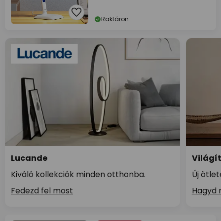
Raktáron
Lucande
Világí
Kiváló kollekciók minden otthonba.
Új ötle
Fedezd fel most
Hagyd m