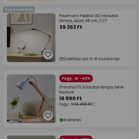
Szponzorálja
Paulmann FlexBar LED íróasztal
lámpa, ezüst, 36 cm, CCT
39 353 Ft
Szállítási idő: 5-8 munkanap
Fogy. ár -43%
Shivanja fa íróasztal lámpa, fehér
búrával
18 990 Ft
Fogy. ár
33 490 Ft
Raktáron