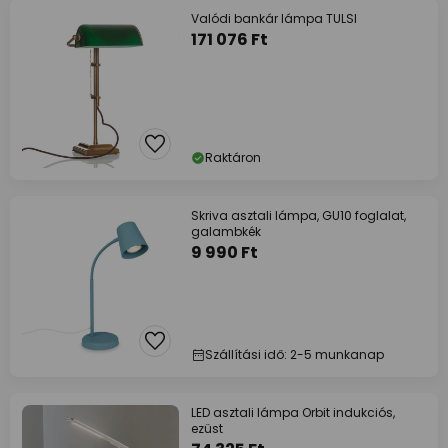
Valódi bankár lámpa TULSI
171 076 Ft
Raktáron
Skriva asztali lámpa, GU10 foglalat,
galambkék
9 990 Ft
Szállítási idő: 2-5 munkanap
LED asztali lámpa Orbit indukciós,
ezüst