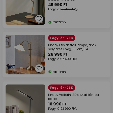
45 990 Ft
Fogy. ár
58 490 Ft
Raktáron
Fogy. ár -28%
Lindby Otis asztali lámpa, antik
sárgaréz, üveg, 60 cm, E14
26 990 Ft
Fogy. ár
37 490 Ft
Raktáron
Fogy. ár -26%
Lindby Valtorin LED asztali lámpa,
fekete
16 990 Ft
Fogy. ár
22 990 Ft