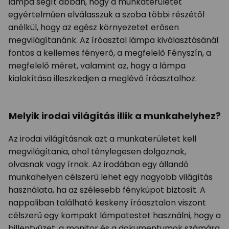
lámpa segít abban, hogy a munkaterületet
egyértelműen elválasszuk a szoba többi részétől
anélkül, hogy az egész környezetet erősen
megvilágítanánk. Az íróasztal lámpa kiválasztásánál
fontos a kellemes fényerő, a megfelelő Fényszín, a
megfelelő méret, valamint az, hogy a lámpa
kialakítása illeszkedjen a meglévő íróasztalhoz.
Melyik irodai világítás illik a munkahelyhez?
Az irodai világításnak azt a munkaterületet kell
megvilágítania, ahol ténylegesen dolgoznak,
olvasnak vagy írnak. Az irodában egy állandó
munkahelyen célszerű lehet egy nagyobb világítás
használata, ha az szélesebb fénykúpot biztosít. A
nappaliban található keskeny íróasztalon viszont
célszerű egy kompakt lámpatestet használni, hogy a
billentyűzet, a monitor és a dokumentumok számára