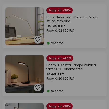
Fogy. ár -36%
Lucande Nicano LED asztali lámpa,
szürke, fém, dim.
39 990 Ft
Fogy. ár
62 990 Ft
Raktáron
Fogy. ár -40%
Lindby LED asztali lámpa Valtaria,
fekete, CCT, dimmelhető
12 490 Ft
Fogy. ár
20 990 Ft
Raktáron
Fogy. ár -38%