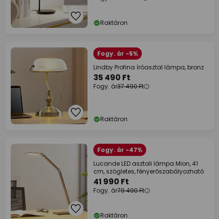
Raktáron
Fogy. ár -5%
Lindby Profina íróasztal lámpa, bronz
35 490 Ft
Fogy. ár
37 490 Ft
Raktáron
Fogy. ár -47%
Lucande LED asztali lámpa Mion, 41
cm, szögletes, fényerőszabályozható
41 990 Ft
Fogy. ár
79 490 Ft
Raktáron