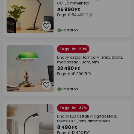
CCT, dimmelhető
45 990 Ft
Fogy. ár
54 490 Ft
Raktáron
Fogy. ár -20%
Lindby asztali lámpa Milenka, bronz,
magasság 38cm, fém
33 490 Ft
Fogy. ár
41 990 Ft
Raktáron
Fogy. ár -32%
Lindby LED asztali világítás Maori,
fekete, CCT, fém, dimmelhető
8 490 Ft
Fogy. ár
12 490 Ft