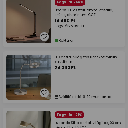
Fogy. ár -46%
Lindby LED asztali lámpa Valtaris,
szürke, alumínium, CCT,
14 490 Ft
Fogy. ár
26 990 Ft
Raktáron
LED asztali világítás Hensko flexibilis
kar, dimm
24 363 Ft
Szállítási idő: 6-10 munkanap
Fogy. ár -21%
Lucande Silka asztali világítás, 93 cm,
bézs, állítható, E27