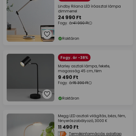
Lindby Rilana LED íróasztal lámpa
dimmerrel
24 990 Ft
Fogy. ár
41 990 Ft
Raktáron
Fogy. ár -38%
Marley asztali lámpa, fekete,
magasság 45 cm, fém
9 490 Ft
Fogy. ár
15 390 Ft
Raktáron
Megg LED asztali világítás, bézs, fém,
fényerőszabályozó, 3000 K
11 490 Ft
Termékinformációs adatlap