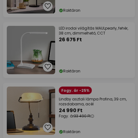
Raktáron
LED irodai világítás MAULpearly, fehér,
38 cm, dimmelhető, CCT
26 675 Ft
Raktáron
Fogy. ár -25%
Lindby asztali lámpa Profina, 39 cm,
rozsdabarna, acél
24 990 Ft
Fogy. ár
33 490 Ft
Raktáron