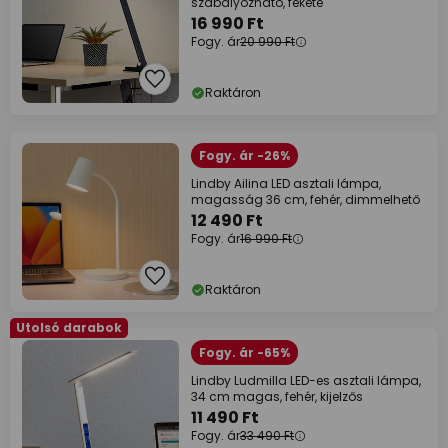
szabályozható, fekete
16 990 Ft
Fogy. ár
20 990 Ft
Raktáron
Fogy. ár -26%
Lindby Ailina LED asztali lámpa,
magasság 36 cm, fehér, dimmelhető
12 490 Ft
Fogy. ár
16 990 Ft
Raktáron
Utolsó darabok
Fogy. ár -65%
Lindby Ludmilla LED-es asztali lámpa,
34 cm magas, fehér, kijelzős
11 490 Ft
Fogy. ár
33 490 Ft