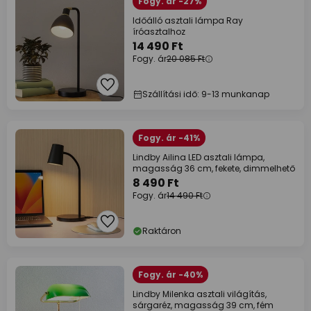
Fogy. ár -27%
Időálló asztali lámpa Ray
íróasztalhoz
14 490 Ft
Fogy. ár
20 085 Ft
Szállítási idő: 9-13 munkanap
Fogy. ár -41%
Lindby Ailina LED asztali lámpa,
magasság 36 cm, fekete, dimmelhető
8 490 Ft
Fogy. ár
14 490 Ft
Raktáron
Fogy. ár -40%
Lindby Milenka asztali világítás,
sárgaréz, magasság 39 cm, fém