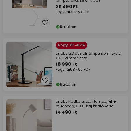
lámpa, fehér, 36 cm, CCT
35 490 Ft
Fogy. ár
39 353 Ft
Raktáron
Fogy. ár -67%
Lindby LED asztali lámpa Eleni, fekete,
CCT, dimmelhető
18 990 Ft
Fogy. ár
58 490 Ft
Raktáron
Lindby Radka asztali lámpa, fehér,
műanyag, GU10, hajlítható karral
14 490 Ft