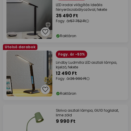
LED irodai világítás Ideális
fényerőszabályozóval, fekete
35 490 Ft
Fogy. ár
57 752 Ft
Raktáron
Utolsó darabok
Fogy. ár -53%
Lindby Ludmilla LED asztali lámpa,
kijelző, fekete
12 490 Ft
Fogy. ár
26 990 Ft
Raktáron
Skriva asztali lámpa, GU10 foglalat,
lime zöld
9 990 Ft