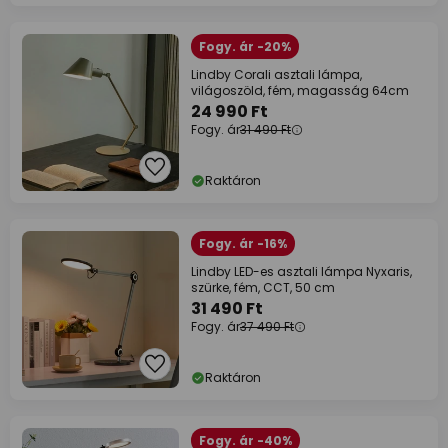
Fogy. ár -20%
Lindby Corali asztali lámpa,
világoszöld, fém, magasság 64cm
24 990 Ft
Fogy. ár
31 490 Ft
Raktáron
Fogy. ár -16%
Lindby LED-es asztali lámpa Nyxaris,
szürke, fém, CCT, 50 cm
31 490 Ft
Fogy. ár
37 490 Ft
Raktáron
Fogy. ár -40%