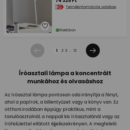
74 325 Ft
Termékinformációs adatlap
Raktáron
Oldal
1
2
3
...
12
Előző
Következő
Íróasztali lámpa a koncentrált
munkához és olvasáshoz
Az íróasztal lámpa pontosan oda irányítja a fényt,
ahol a papírok, a billentyűzet vagy a könyv van. Ez
otthoni irodában éppúgy praktikus, mint a
tanulóasztalnál, a nappali kis íróasztalánál vagy az
írófelülettel ellátott éjjeliszekrényen. A megfelelő