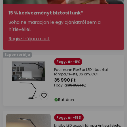
15 % kedvezményt biztosítunk*
Soha ne maradjon le egy ajánlatról sem a
hírlevéllel.
Regisztráljon most
Szponzorálja
Fogy. ár -8%
Paulmann FlexBar LED íróasztal
lámpa, fekete, 36 cm, CCT
35 990 Ft
Fogy. ár
39 353 Ft
Raktáron
Fogy. ár -15%
Lindby LED asztali lámpa Antisa, fekete,