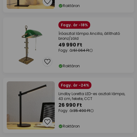
Raktáron
Fogy. ár -18%
Íróasztal lámpa Ancilla, állítható
bronz/zöld
49 990 Ft
Fogy. ár
61 064 Ft
Raktáron
Fogy. ár -24%
Lindby Loretta LED-es asztali lámpa,
43 cm, fekete, CCT
26 990 Ft
Fogy. ár
35 490 Ft
Raktáron