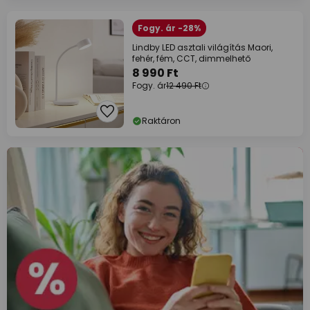
Fogy. ár -28%
Lindby LED asztali világítás Maori,
fehér, fém, CCT, dimmelhető
8 990 Ft
Fogy. ár
12 490 Ft
Raktáron