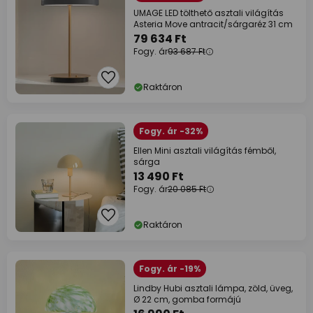
UMAGE LED tölthető asztali világítás
Asteria Move antracit/sárgaréz 31 cm
79 634 Ft
Fogy. ár
93 687 Ft
Raktáron
Fogy. ár -32%
Ellen Mini asztali világítás fémből,
sárga
13 490 Ft
Fogy. ár
20 085 Ft
Raktáron
Fogy. ár -19%
Lindby Hubi asztali lámpa, zöld, üveg,
Ø 22 cm, gomba formájú