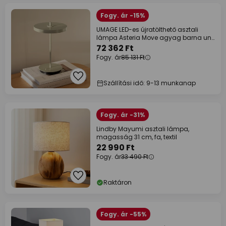
Fogy. ár -15%
UMAGE LED-es újratölthető asztali
lámpa Asteria Move agyag barna uni,
31cm
72 362 Ft
Fogy. ár
85 131 Ft
Szállítási idő: 9-13 munkanap
Fogy. ár -31%
Lindby Mayumi asztali lámpa,
magasság 31 cm, fa, textil
22 990 Ft
Fogy. ár
33 490 Ft
Raktáron
Fogy. ár -55%