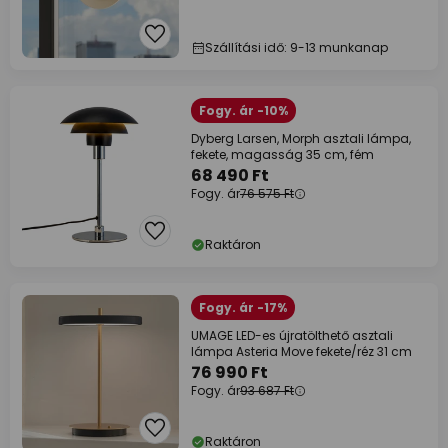
Szállítási idő: 9-13 munkanap
Fogy. ár -10%
Dyberg Larsen, Morph asztali lámpa,
fekete, magasság 35 cm, fém
68 490 Ft
Fogy. ár
76 575 Ft
Raktáron
Fogy. ár -17%
UMAGE LED-es újratölthető asztali
lámpa Asteria Move fekete/réz 31 cm
76 990 Ft
Fogy. ár
93 687 Ft
Raktáron