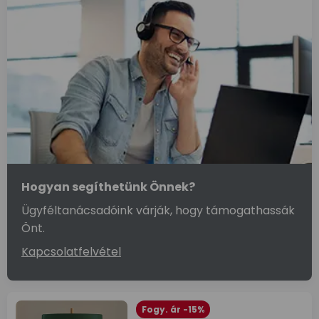
Hogyan segíthetünk Önnek?
Ügyféltanácsadóink várják, hogy támogathassák
Önt.
Kapcsolatfelvétel
Fogy. ár -15%