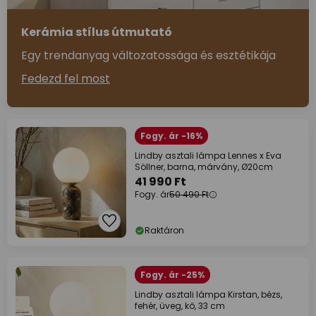
Kerámia stílus útmutató
Egy trendanyag változatossága és esztétikája
Fedezd fel most
Fogy. ár -16%
Lindby asztali lámpa Lennes x Eva
Söllner, barna, márvány, Ø20cm
41 990 Ft
Fogy. ár
50 490 Ft
Raktáron
Fogy. ár -25%
Lindby asztali lámpa Kirstan, bézs,
fehér, üveg, kő, 33 cm