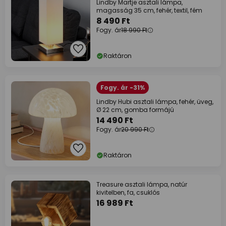
Lindby Martje asztali lámpa,
magasság 35 cm, fehér, textil, fém
8 490 Ft
Fogy. ár
18 990 Ft
Raktáron
Fogy. ár -31%
Lindby Hubi asztali lámpa, fehér, üveg,
Ø 22 cm, gomba formájú
14 490 Ft
Fogy. ár
20 990 Ft
Raktáron
Treasure asztali lámpa, natúr
kivitelben, fa, csuklós
16 989 Ft