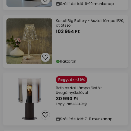
Szállítási idő: 6-10 munkanap
Kartell Big Battery - Asztali lámpa IP20,
átlátszó
103 954 Ft
Raktáron
Fogy. ár -39%
Beth asztali lámpa füstölt
üvegárnyékolóval
30 990 Ft
Fogy. ár
51 331 Ft
Szállítási idő: 7-11 munkanap