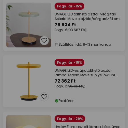
Fogy. ár -15%
UMAGE LED tölthető asztali világítás
Asteria Move olajzöld/sárgaréz 31 cm
79 634 Ft
Fogy. ár
93 687 Ft
Szállítási idő: 9-13 munkanap
Fogy. ár -15%
UMAGE LED-es újratölthető asztali
lámpa Asteria Move sun yellow uni,
31cm
72 362 Ft
Fogy. ár
85 131 Ft
Raktáron
Fogy. ár -29%
Lindby Fiora asztali lámpa, bézs, üveg,