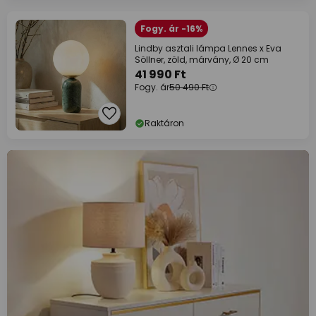
Fogy. ár -16%
Lindby asztali lámpa Lennes x Eva
Söllner, zöld, márvány, Ø 20 cm
41 990 Ft
Fogy. ár
50 490 Ft
Raktáron