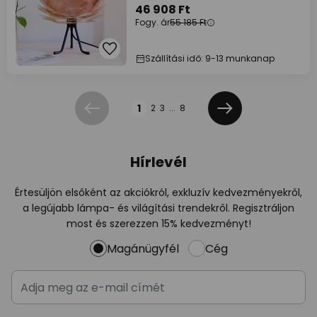
46 908 Ft
Fogy. ár
55 185 Ft
Szállítási idő: 9-13 munkanap
Oldal
1
2
3
...
8
Előző
Következő
Hírlevél
Értesüljön elsőként az akciókról, exkluzív kedvezményekről,
a legújabb lámpa- és világítási trendekről. Regisztráljon
most és szerezzen 15% kedvezményt!
Magánügyfél
Cég