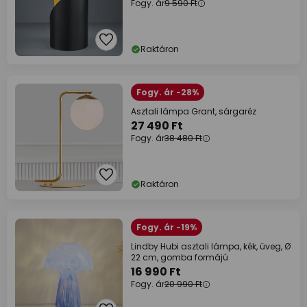
Fogy. ár
9 590 Ft
Raktáron
Fogy. ár -28%
Asztali lámpa Grant, sárgaréz
27 490 Ft
Fogy. ár
38 480 Ft
Raktáron
Fogy. ár -19%
Lindby Hubi asztali lámpa, kék, üveg, Ø
22 cm, gomba formájú
16 990 Ft
Fogy. ár
20 990 Ft