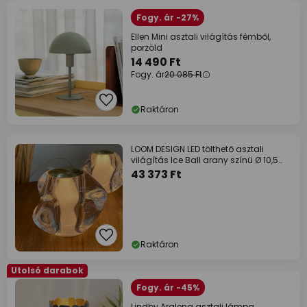
Fogy. ár -27%
Ellen Mini asztali világítás fémből,
porzöld
14 490 Ft
Fogy. ár
20 085 Ft
Raktáron
LOOM DESIGN LED tölthető asztali
világítás Ice Ball arany színű Ø 10,5
cm
43 373 Ft
Raktáron
Utolsó darabok
Fogy. ár -45%
Lindby Aralena asztali lámpa,