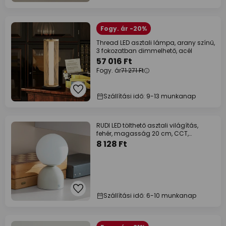
Fogy. ár -20%
Thread LED asztali lámpa, arany színű,
3 fokozatban dimmelhető, acél
57 016 Ft
Fogy. ár
71 271 Ft
Szállítási idő: 9-13 munkanap
RUDI LED tölthető asztali világítás,
fehér, magasság 20 cm, CCT,
érintéses
8 128 Ft
Szállítási idő: 6-10 munkanap