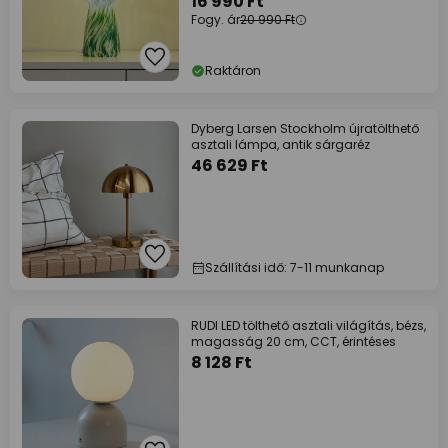
16 990 Ft
Fogy. ár
20 990 Ft
Raktáron
Dyberg Larsen Stockholm újratölthető
asztali lámpa, antik sárgaréz
46 629 Ft
Szállítási idő: 7-11 munkanap
RUDI LED tölthető asztali világítás, bézs,
magasság 20 cm, CCT, érintéses
8 128 Ft