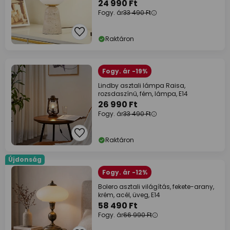
24 990 Ft
Fogy. ár
33 490 Ft
Raktáron
Fogy. ár -19%
Lindby asztali lámpa Raisa,
rozsdaszínű, fém, lámpa, E14
26 990 Ft
Fogy. ár
33 490 Ft
Raktáron
Újdonság
Fogy. ár -12%
Bolero asztali világítás, fekete-arany,
krém, acél, üveg, E14
58 490 Ft
Fogy. ár
66 990 Ft