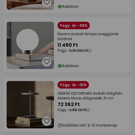
Raktáron
Fogy. ár -39%
Naomi asztali lámpa üveggömb
búrával
11 490 Ft
Fogy. ár
18 990 Ft
Raktáron
Fogy. ár -15%
UMAGE LED tölthető asztali világítás
Asteria Move, világoskék, 31 cm
72 362 Ft
Fogy. ár
85 131 Ft
Szállítási idő: 9-13 munkanap