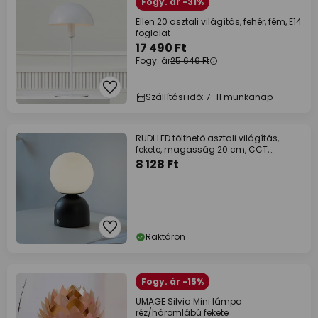
Fogy. ár -31%
Ellen 20 asztali világítás, fehér, fém, E14
foglalat
17 490 Ft
Fogy. ár
25 646 Ft
Szállítási idő: 7-11 munkanap
RUDI LED tölthető asztali világítás,
fekete, magasság 20 cm, CCT,
érintéses
8 128 Ft
Raktáron
Fogy. ár -15%
UMAGE Silvia Mini lámpa
réz/háromlábú fekete