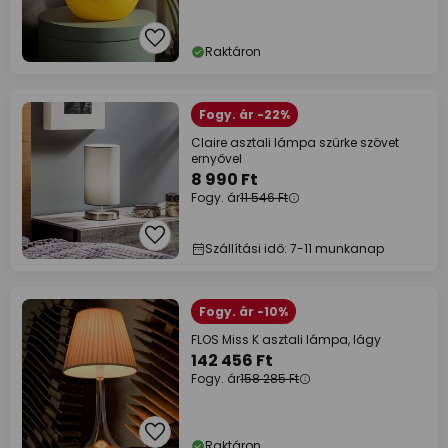
Raktáron
Fogy. ár -22%
Claire asztali lámpa szürke szövet
ernyővel
8 990 Ft
Fogy. ár
11 546 Ft
Szállítási idő: 7-11 munkanap
Fogy. ár -10%
FLOS Miss K asztali lámpa, lágy
142 456 Ft
Fogy. ár
158 285 Ft
Raktáron