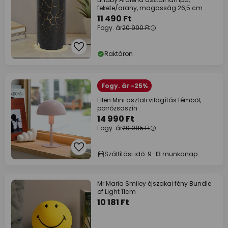
fekete/arany, magasság 26,5 cm
11 490 Ft
Fogy. ár
20 990 Ft
Raktáron
Fogy. ár -25%
Ellen Mini asztali világítás fémből,
porrózsaszín
14 990 Ft
Fogy. ár
20 085 Ft
Szállítási idő: 9-13 munkanap
Mr Maria Smiley éjszakai fény Bundle
of Light 11cm
10 181 Ft