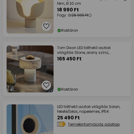
fém, Ø 20 cm
18 990 Ft
Fogy. ár
26 990 Ft
Raktáron
Tom Dixon LED tölthető asztali
világítás Stone, arany színű,
magasság 19 cm
165 450 Ft
Raktáron
LED tölthető asztali világítás Solan,
fekete/bézs, napelemes, IP54
25 490 Ft
Termékinformációs adatlap