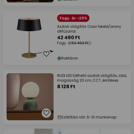
Fogy. ár -20%
Asztali világítás Clasi fekete/arany
diffúzorral
42 490 Ft
Fogy. ár
53 453 Ft
Raktáron
RUDI LED tölthető asztali világítás, zöld,
magasság 20 cm, CCT, érintéses
8 128 Ft
Szállítási idő: 6-10 munkanap