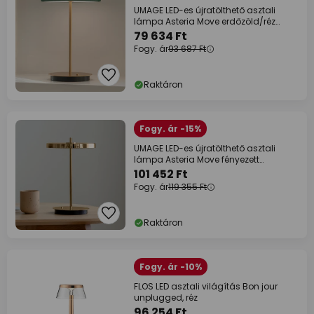
UMAGE LED-es újratölthető asztali
lámpa Asteria Move erdőzöld/réz
31cm
79 634 Ft
Fogy. ár
93 687 Ft
Raktáron
Fogy. ár -15%
UMAGE LED-es újratölthető asztali
lámpa Asteria Move fényezett
sárgaréz 31 cm
101 452 Ft
Fogy. ár
119 355 Ft
Raktáron
Fogy. ár -10%
FLOS LED asztali világítás Bon jour
unplugged, réz
96 254 Ft