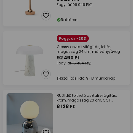
Fogy. ár
106 949 Ft
Raktáron
Fogy. ár -20%
Glossy asztali világítás, fehér,
magasság 24 cm, márvány/üveg
92 490 Ft
Fogy. ár
115 484 Ft
Szállítási idő: 9-13 munkanap
RUDI LED tölthető asztali világítás,
króm, magasság 20 cm, CCT,
érintéses
8 128 Ft