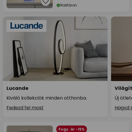
Raktáron
Lucande
Világí
Kiváló kollekciók minden otthonba.
Új ötle
Fedezd fel most
Hagyd m
Fogy. ár -15%