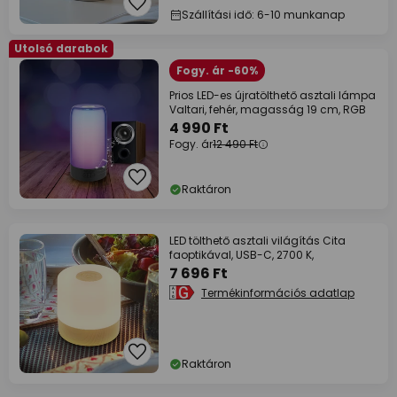
Szállítási idő: 6-10 munkanap
Utolsó darabok
Fogy. ár -60%
Prios LED-es újratölthető asztali lámpa
Valtari, fehér, magasság 19 cm, RGB
4 990 Ft
Fogy. ár
12 490 Ft
Raktáron
LED tölthető asztali világítás Cita
faoptikával, USB-C, 2700 K,
7 696 Ft
Termékinformációs adatlap
Raktáron