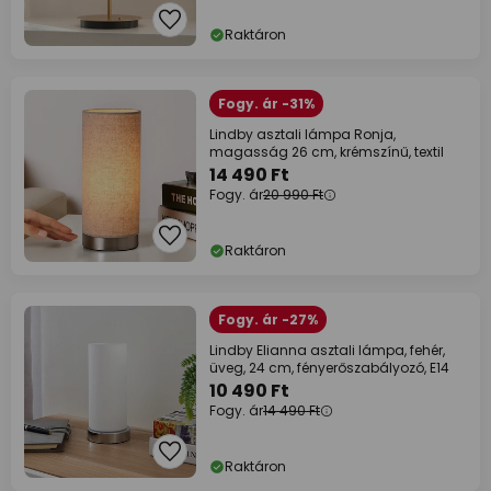
Raktáron
Fogy. ár -31%
Lindby asztali lámpa Ronja,
magasság 26 cm, krémszínű, textil
14 490 Ft
Fogy. ár
20 990 Ft
Raktáron
Fogy. ár -27%
Lindby Elianna asztali lámpa, fehér,
üveg, 24 cm, fényerőszabályozó, E14
10 490 Ft
Fogy. ár
14 490 Ft
Raktáron