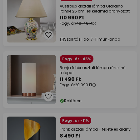
Austrolux asztali lámpa Giardino
Panse 25 cm-es kerámia aranyozott
110 990 Ft
Fogy. ár
140 146 Ft
Szállítási idő: 7-11 munkanap
Fogy. ár -45%
Ronja fehér asztali lámpa rézszínű
talppal
11 490 Ft
Fogy. ár
20 990 Ft
Raktáron
Fogy. ár -11%
Frank asztali lámpa - fekete és arany
8 490 Ft