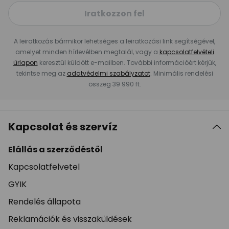
Iratkozzon fel
A leiratkozás bármikor lehetséges a leiratkozási link segítségével,
amelyet minden hírlevélben megtalál, vagy a
kapcsolatfelvételi
űrlapon
keresztül küldött e-mailben. További információért kérjük,
tekintse meg az
adatvédelmi szabályzatot
. Minimális rendelési
összeg 39 990 ft.
Kapcsolat és szervíz
Elállás a szerződéstől
Kapcsolatfelvetel
GYIK
Rendelés állapota
Reklamációk és visszaküldések