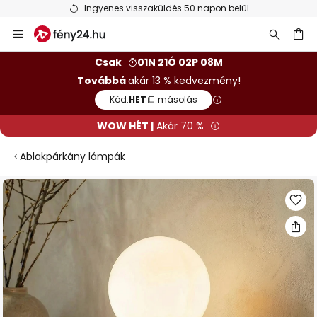
Ingyenes visszaküldés 50 napon belül
Ugrás
a
tartalomhoz
sés
Csak
01N 21Ó 02P 07M
Továbbá
akár 13 % kedvezmény!
Kód:
HET
másolás
WOW HÉT |
Akár 70 %
Ablakpárkány lámpák
Ugrás
a
képgaléria
végére