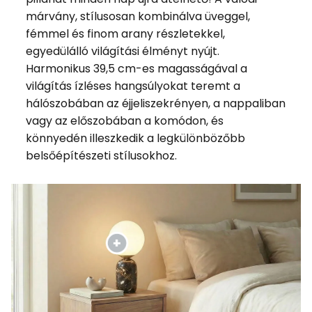
márvány, stílusosan kombinálva üveggel,
fémmel és finom arany részletekkel,
egyedülálló világítási élményt nyújt.
Harmonikus 39,5 cm-es magasságával a
világítás ízléses hangsúlyokat teremt a
hálószobában az éjjeliszekrényen, a nappaliban
vagy az előszobában a komódon, és
könnyedén illeszkedik a legkülönbözőbb
belsőépítészeti stílusokhoz.