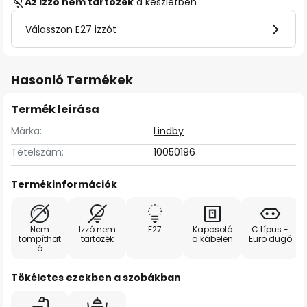
Az izzó nem tartozék
a készletben
Válasszon E27 izzót
Hasonló Termékek
Termék leírása
Márka:
Lindby
Tételszám:
10050196
Termékinformációk
Nem
Izzó nem
E27
Kapcsoló
C típus -
tompíthat
tartozék
a kábelen
Euro dugó
ó
Tökéletes ezekben a szobákban