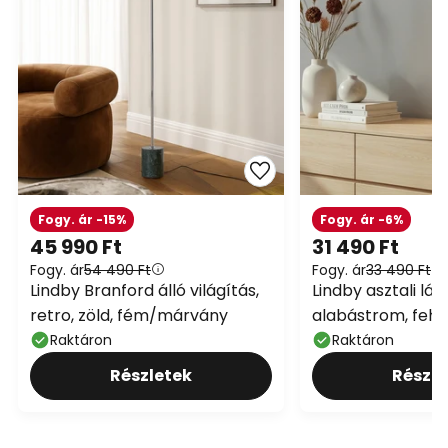
Fogy. ár -15%
Fogy. ár -6%
45 990 Ft
31 490 Ft
Fogy. ár
54 490 Ft
Fogy. ár
33 490 Ft
Lindby Branford álló világítás,
Lindby asztali lá
retro, zöld, fém/márvány
alabástrom, fehé
cm, márvány, E2
Raktáron
Raktáron
Részletek
Részle