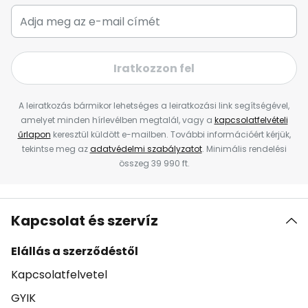
Iratkozzon fel
A leiratkozás bármikor lehetséges a leiratkozási link segítségével,
amelyet minden hírlevélben megtalál, vagy a
kapcsolatfelvételi
űrlapon
keresztül küldött e-mailben. További információért kérjük,
tekintse meg az
adatvédelmi szabályzatot
. Minimális rendelési
összeg 39 990 ft.
Kapcsolat és szervíz
Elállás a szerződéstől
Kapcsolatfelvetel
GYIK