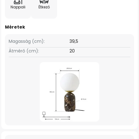
Nappali
Étkező
Méretek
Magasság (cm):
39,5
Átmérő (cm):
20