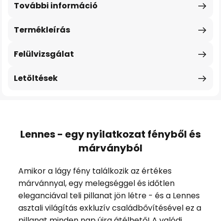
További információ
Termékleírás
Felülvizsgálat
Letöltések
Lennes - egy nyilatkozat fényből és
márványból
Amikor a lágy fény találkozik az értékes
márvánnyal, egy melegséggel és időtlen
eleganciával teli pillanat jön létre - és a Lennes
asztali világítás exkluzív családbővítésével ez a
pillanat minden nap újra átélhető! A valódi